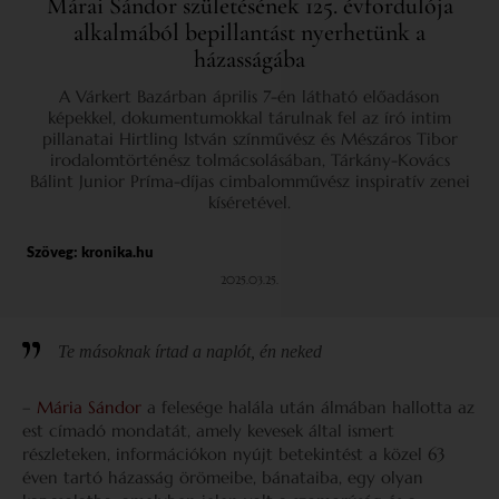
Márai Sándor születésének 125. évfordulója
alkalmából bepillantást nyerhetünk a
házasságába
A Várkert Bazárban április 7-én látható előadáson
képekkel, dokumentumokkal tárulnak fel az író intim
pillanatai Hirtling István színművész és Mészáros Tibor
irodalomtörténész tolmácsolásában, Tárkány-Kovács
Bálint Junior Príma-díjas cimbalomművész inspiratív zenei
kíséretével.
Szöveg:
kronika.hu
2025.03.25.
Te másoknak írtad a naplót, én neked
–
Mária Sándor
a felesége halála után álmában hallotta az
est címadó mondatát, amely kevesek által ismert
részleteken, információkon nyújt betekintést a közel 63
éven tartó házasság örömeibe, bánataiba, egy olyan