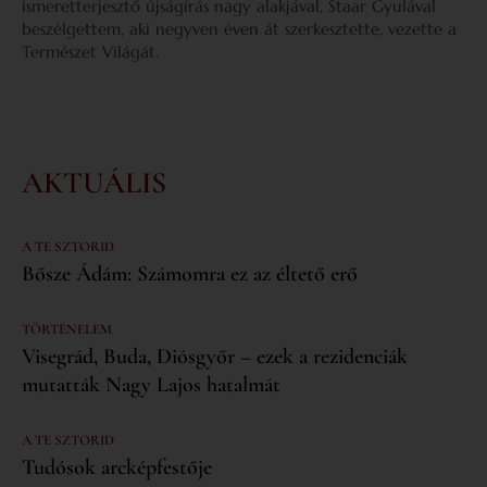
ismeretterjesztő újságírás nagy alakjával, Staar Gyulával
beszélgettem, aki negyven éven át szerkesztette, vezette a
Természet Világát.
AKTUÁLIS
A TE SZTORID
Bősze Ádám: Számomra ez az éltető erő
TÖRTÉNELEM
Visegrád, Buda, Diósgyőr – ezek a rezidenciák
mutatták Nagy Lajos hatalmát
A TE SZTORID
Tudósok arcképfestője