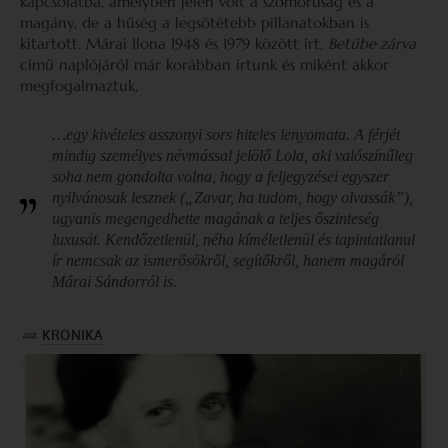
kapcsolatba, amelyben jelen volt a szomorúság és a
magány, de a hűség a legsötétebb pillanatokban is
kitartott. Márai Ilona 1948 és 1979 között írt,
Betűbe zárva
című naplójáról már korábban írtunk és miként akkor
megfogalmaztuk,
…egy kivételes asszonyi sors hiteles lenyomata. A férjét
mindig személyes névmással jelölő Lola, aki valószínűleg
soha nem gondolta volna, hogy a feljegyzései egyszer
nyilvánosak lesznek („Zavar, ha tudom, hogy olvassák”),
ugyanis megengedhette magának a teljes őszinteség
luxusát. Kendőzetlenül, néha kíméletlenül és tapintatlanul
ír nemcsak az ismerősökről, segítőkről, hanem magáról
Márai Sándorról is.