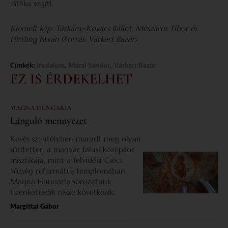
játéka segíti.
Kiemelt kép: Tárkány-Kovács Bálint, Mészáros Tibor és
Hirtling István (Forrás: Várkert Bazár)
,
,
Címkék:
irodalom
Márai Sándor
Várkert Bazár
EZ IS ÉRDEKELHET
MAGNA HUNGARIA
Lángoló mennyezet
Kevés szentélyben maradt meg olyan
sűrítetten a magyar falusi középkor
misztikája, mint a felvidéki Csécs
község református templomában.
Magna Hungaria sorozatunk
tizenkettedik része következik.
Margittai Gábor