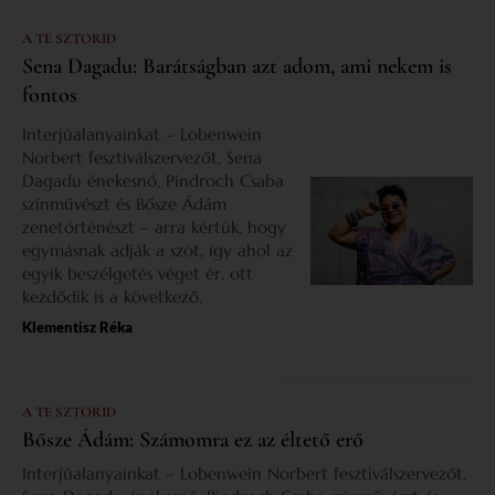
A TE SZTORID
Sena Dagadu: Barátságban azt adom, ami nekem is
fontos
Interjúalanyainkat – Lobenwein
Norbert fesztiválszervezőt, Sena
Dagadu énekesnő, Pindroch Csaba
színművészt és Bősze Ádám
zenetörténészt – arra kértük, hogy
egymásnak adják a szót, így ahol az
egyik beszélgetés véget ér, ott
kezdődik is a következő.
Klementisz Réka
A TE SZTORID
Bősze Ádám: Számomra ez az éltető erő
Interjúalanyainkat – Lobenwein Norbert fesztiválszervezőt,