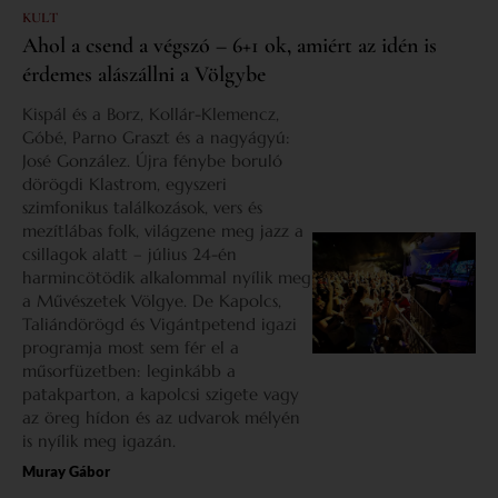
KULT
Ahol a csend a végszó – 6+1 ok, amiért az idén is
érdemes alászállni a Völgybe
Kispál és a Borz, Kollár-Klemencz,
Góbé, Parno Graszt és a nagyágyú:
José González. Újra fénybe boruló
dörögdi Klastrom, egyszeri
szimfonikus találkozások, vers és
mezítlábas folk, világzene meg jazz a
csillagok alatt – július 24-én
harmincötödik alkalommal nyílik meg
a Művészetek Völgye. De Kapolcs,
Taliándörögd és Vigántpetend igazi
programja most sem fér el a
műsorfüzetben: leginkább a
patakparton, a kapolcsi szigete vagy
az öreg hídon és az udvarok mélyén
is nyílik meg igazán.
Muray Gábor