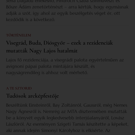
Sena Dagadu énekesnő, Pindroch Csaba színművészt és
Bősze Ádám zenetörténészt – arra kértük, hogy egymásnak
adják a szót, így ahol az egyik beszélgetés véget ér, ott
kezdődik is a következő.
TÖRTÉNELEM
Visegrád, Buda, Diósgyőr – ezek a rezidenciák
mutatták Nagy Lajos hatalmát
Lajos fő rezidenciája, a visegrádi palota egyértelműen az
avignoni pápai palota mintájára készült, és
nagyságrendileg is ahhoz volt mérhető.
A TE SZTORID
Tudósok arcképfestője
Beszéltünk Einsteinről, Bay Zoltánról, Gaussról, még Nemes
Nagy Ágnesről is. Nemrég az MTA dísztermében mutatták
be a könyvét egyik legkedvesebb interjúalanyáról, Lovász
Lászlóról. Az eseményen Szigeti Tamás készítette a képeket,
aki annak idején Simonyi Károlyhoz is elkísérte. Az