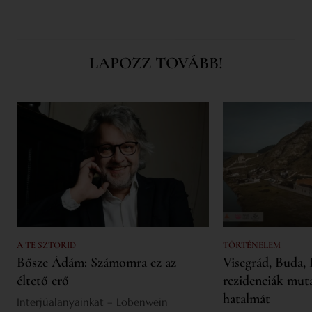
LAPOZZ TOVÁBB!
A TE SZTORID
TÖRTÉNELEM
Bősze Ádám: Számomra ez az
Visegrád, Buda, 
éltető erő
rezidenciák mut
hatalmát
Interjúalanyainkat – Lobenwein