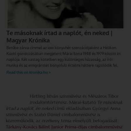
Hirtling István színművész és Mészáros Tibor
irodalomtörténész, Márai-kutató
Te másoknak
írtad a naplót, én neked
című előadásában Györgyi Anna
színművész és Szabó Dániel cimbalomművész is
közreműködik, az érzékeny téma elmélyült befogadását
Tárkány-Kovács Bálint Junior Príma-díjas cimbalomművész