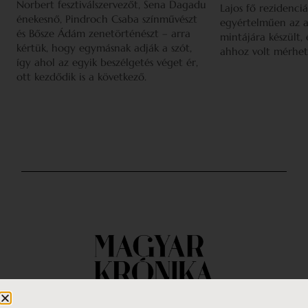
Norbert fesztiválszervezőt, Sena Dagadu
Lajos fő rezidenciá
énekesnő, Pindroch Csaba színművészt
egyértelműen az a
és Bősze Ádám zenetörténészt – arra
mintájára készült,
kértük, hogy egymásnak adják a szót,
ahhoz volt mérhet
így ahol az egyik beszélgetés véget ér,
ott kezdődik is a következő.