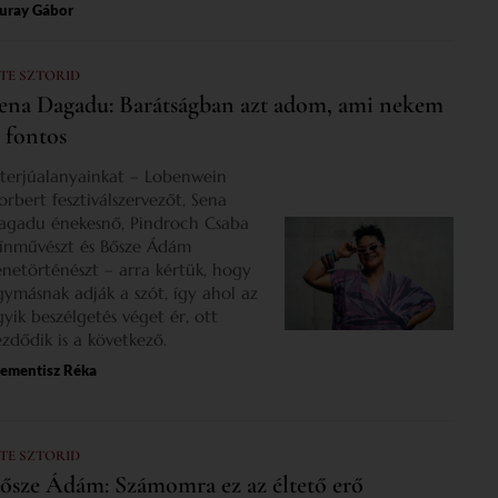
uray Gábor
 TE SZTORID
ena Dagadu: Barátságban azt adom, ami nekem
s fontos
nterjúalanyainkat – Lobenwein
orbert fesztiválszervezőt, Sena
agadu énekesnő, Pindroch Csaba
zínművészt és Bősze Ádám
enetörténészt – arra kértük, hogy
gymásnak adják a szót, így ahol az
gyik beszélgetés véget ér, ott
ezdődik is a következő.
lementisz Réka
 TE SZTORID
ősze Ádám: Számomra ez az éltető erő