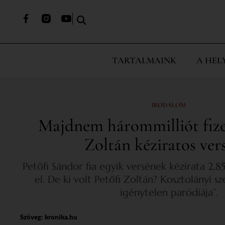
TARTALMAINK
A HEL
IRODALOM
Majdnem hárommilliót fize
Zoltán kéziratos ver
Petőfi Sándor fia egyik versének kézirata 2,85 
el. De ki volt Petőfi Zoltán? Kosztolányi sz
igénytelen paródiája”.
Szöveg:
kronika.hu