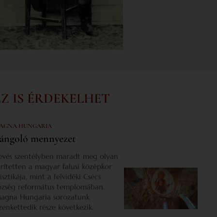
EZ IS ÉRDEKELHET
AGNA HUNGARIA
ángoló mennyezet
evés szentélyben maradt meg olyan
űrítetten a magyar falusi középkor
isztikája, mint a felvidéki Csécs
özség református templomában.
agna Hungaria sorozatunk
izenkettedik része következik.