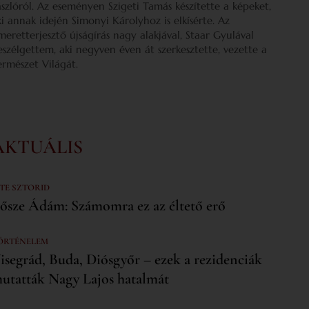
ászlóról. Az eseményen Szigeti Tamás készítette a képeket,
ki annak idején Simonyi Károlyhoz is elkísérte. Az
smeretterjesztő újságírás nagy alakjával, Staar Gyulával
eszélgettem, aki negyven éven át szerkesztette, vezette a
ermészet Világát.
AKTUÁLIS
 TE SZTORID
ősze Ádám: Számomra ez az éltető erő
ÖRTÉNELEM
isegrád, Buda, Diósgyőr – ezek a rezidenciák
utatták Nagy Lajos hatalmát