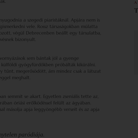
ák.
A
T
enyugodnia a szegedi piaristáknál. Apjára nem is
gismerkedni vele. Rossz társaságokban múlatta
lkozott, végül Debrecenben beállt egy társulatba,
evésnek bizonyult.
 tivornyázások sem bántak jól a gyenge
d külföldi gyógyfürdőkben próbálták kikúrálni.
úgy tűnt, megerősödött, ám mindez csak a látszat
eggel meghalt.
an semmit se akart. Egyetlen zseniális tette az,
rában óriási erőlködéssel felült az ágyában.
al másolja apja leggyöngébb verseit és az apja
nytelen paródiája.