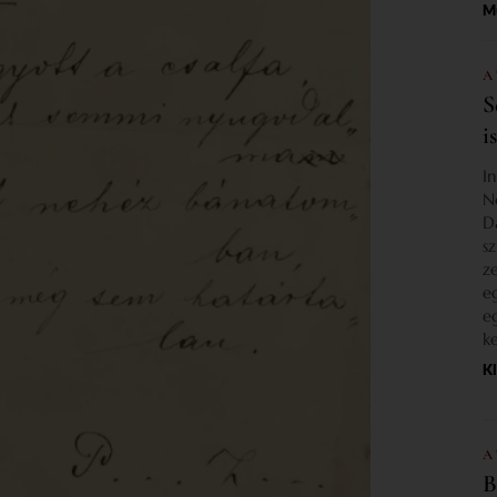
M
A
S
i
I
N
D
s
z
e
e
k
K
A
B