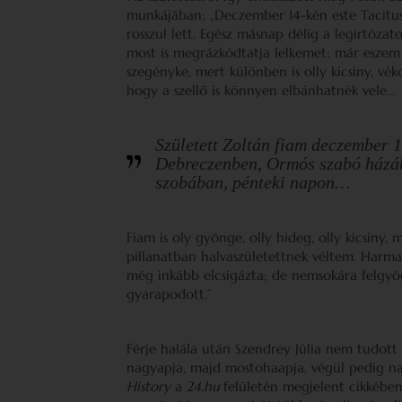
munkájában: „Deczember 14-kén este Tacitus
rosszul lett. Egész másnap délig a legirtóza
most is megrázkódtatja lelkemet; már eszem 
szegényke, mert különben is olly kicsiny, vé
hogy a szellő is könnyen elbánhatnék vele…
Született Zoltán fiam deczember 15
Debreczenben, Ormós szabó házába
szobában, pénteki napon…
Fiam is oly gyönge, olly hideg, olly kicsiny,
pillanatban halvaszületettnek véltem. Har
még inkább elcsigázta; de nemsokára felgyóg
gyarapodott.”
Férje halála után Szendrey Júlia nem tudott
nagyapja, majd mostohaapja, végül pedig nag
History
a
24.hu
felületén megjelent cikkében