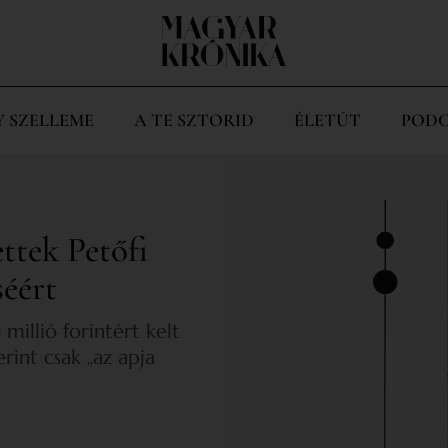
Y SZELLEME
A TE SZTORID
ÉLETÚT
PODC
ttek Petőfi
séért
millió forintért kelt
erint csak „az apja