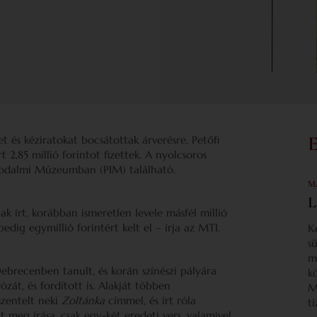
 és kéziratokat bocsátottak árverésre, Petőfi
 2,85 millió forintot fizettek. A nyolcsoros
rodalmi Múzeumban (PIM) található.
M
L
 írt, korábban ismeretlen levele másfél millió
edig egymillió forintért kelt el – írja az MTI.
K
s
m
Debrecenben tanult, és korán színészi pályára
k
ózát, és fordított is. Alakját többen
M
szentelt neki
Zoltánka
címmel, és írt róla
t
nt meg írása, csak egy-két eredeti vers, valamivel