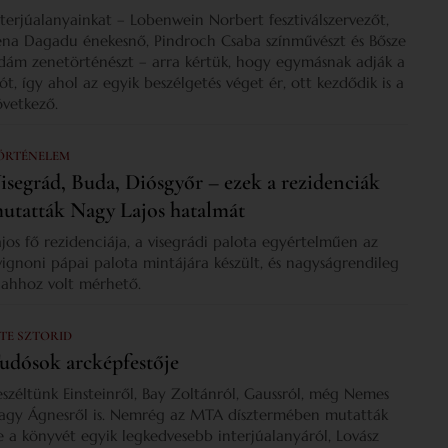
nterjúalanyainkat – Lobenwein Norbert fesztiválszervezőt,
ena Dagadu énekesnő, Pindroch Csaba színművészt és Bősze
dám zenetörténészt – arra kértük, hogy egymásnak adják a
zót, így ahol az egyik beszélgetés véget ér, ott kezdődik is a
övetkező.
ÖRTÉNELEM
isegrád, Buda, Diósgyőr – ezek a rezidenciák
utatták Nagy Lajos hatalmát
ajos fő rezidenciája, a visegrádi palota egyértelműen az
vignoni pápai palota mintájára készült, és nagyságrendileg
s ahhoz volt mérhető.
 TE SZTORID
udósok arcképfestője
eszéltünk Einsteinről, Bay Zoltánról, Gaussról, még Nemes
agy Ágnesről is. Nemrég az MTA dísztermében mutatták
e a könyvét egyik legkedvesebb interjúalanyáról, Lovász