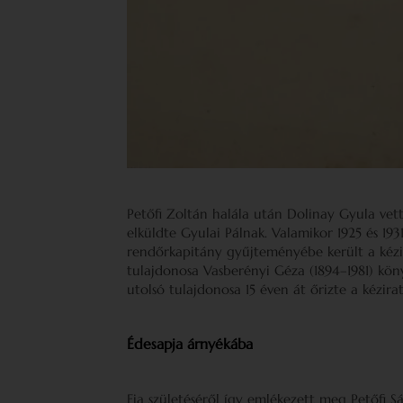
Petőfi Zoltán halála után Dolinay Gyula vet
elküldte Gyulai Pálnak. Valamikor 1925 és 193
rendőrkapitány gyűjteményébe került a kézira
tulajdonosa Vasberényi Géza (1894–1981) kön
utolsó tulajdonosa 15 éven át őrizte a kézirat
Édesapja árnyékába
Fia születéséről így emlékezett meg Petőfi 