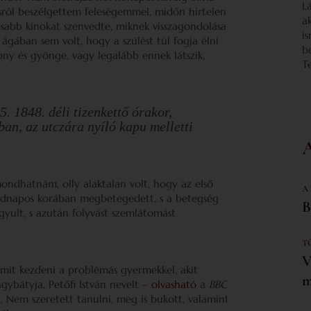
L
ról beszélgettem feleségemmel, midőn hirtelen
a
tosabb kínokat szenvedte, miknek visszagondolása
i
ágában sem volt, hogy a szülést túl fogja élni
b
kony és gyönge, vagy legalább ennek látszik,
T
. 1848. déli tizenkettő órakor,
n, az utczára nyíló kapu melletti
 mondhatnám, olly alaktalan volt, hogy az első
A
madnapos korában megbetegedett, s a betegség
B
yult, s azután folyvást szemlátomást
T
V
 mit kezdeni a problémás gyermekkel, akit
m
ybátyja, Petőfi István nevelt –
olvasható
a
BBC
. Nem szeretett tanulni, meg is bukott, valamint