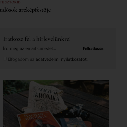
 TE SZTORID
udósok arcképfestője
Iratkozz fel a hírlevelünkre!
Feliratkozás
Elfogadom az
adatvédelmi nyilatkozatot.