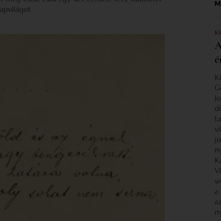
Ma
apvilágot.
K
A
é
K
G
J
d
ta
v
j
n
K
V
s
a
a
n