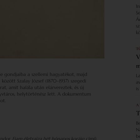
I
S
Á
s
k
T
V
m
te gondjaiba a szellemi hagyatékot, majd
L
1 között Szalay József (1870–1937) szegedi
a
t, amit halála után elárvereztek, és új
i
yvtáros, helytörténész lett. A dokumentum
ot.
A
T
B
N
b
Sándor
Fiam életrajza hét hónapos koráig
című