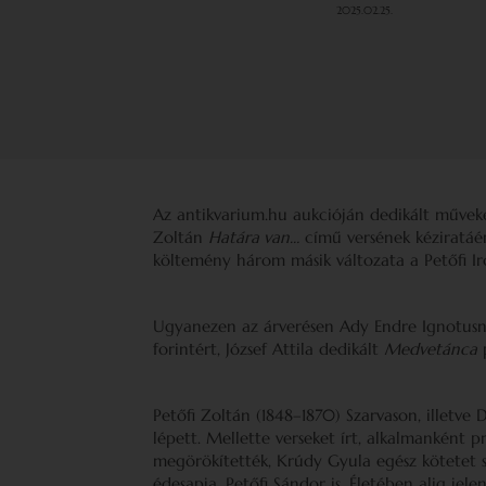
2025.02.25.
Az antikvarium.hu aukcióján dedikált műveket
Zoltán
Határa van…
című versének kéziratáért
költemény három másik változata a Petőfi I
Ugyanezen az árverésen Ady Endre Ignotusnak
forintért, József Attila dedikált
Medvetánca
p
Petőfi Zoltán (1848–1870) Szarvason, illetve 
lépett. Mellette verseket írt, alkalmanként pr
megörökítették, Krúdy Gyula egész kötetet 
édesapja, Petőfi Sándor is. Életében alig jele