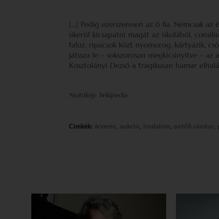
[…] Pedig ezerszeresen az ő fia. Nemcsak az él
sikerül kicsapatni magát az iskolából, consiliu
faluz, ripacsok közt nyomorog, kártyázik, cs
játssza le – sokszorosan megkicsinyítve – az
Kosztolányi Dezső a tragikusan hamar elhalál
Nyitókép: Wikipedia
,
,
,
,
Címkék:
árverés
aukció
irodalom
petőfi sándor