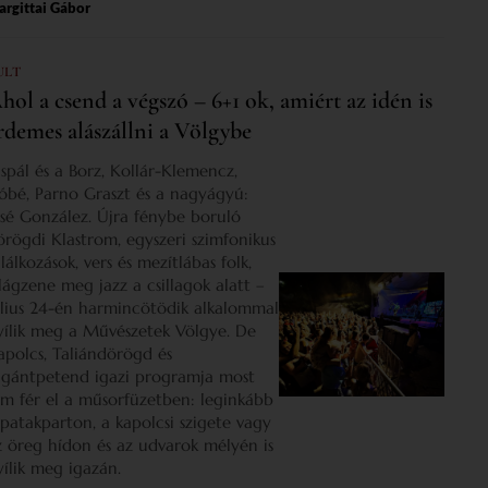
rgittai Gábor
ULT
hol a csend a végszó – 6+1 ok, amiért az idén is
rdemes alászállni a Völgybe
ispál és a Borz, Kollár-Klemencz,
óbé, Parno Graszt és a nagyágyú:
osé González. Újra fénybe boruló
örögdi Klastrom, egyszeri szimfonikus
lálkozások, vers és mezítlábas folk,
ilágzene meg jazz a csillagok alatt –
úlius 24-én harmincötödik alkalommal
yílik meg a Művészetek Völgye. De
apolcs, Taliándörögd és
igántpetend igazi programja most
em fér el a műsorfüzetben: leginkább
 patakparton, a kapolcsi szigete vagy
z öreg hídon és az udvarok mélyén is
yílik meg igazán.