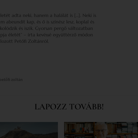
etét adta neki, hanem a halálát is […]. Neki is
m abeundit kap, és ő is színész lesz, koplal és
ókolódzik és iszik. Gyorsan pergő változatban
 apja életét” – írta kevéssé együttérző módon
ozott Petőfi Zoltánról.
petőfi zoltán
LAPOZZ TOVÁBB!