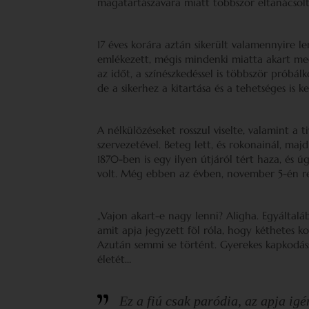
magatartászavara miatt többször eltanácsolt
17 éves korára aztán sikerült valamennyire l
emlékezett, mégis mindenki miatta akart me
az időt, a színészkedéssel is többször próbá
de a sikerhez a kitartása és a tehetséges is k
A nélkülözéseket rosszul viselte, valamint a
szervezetével. Beteg lett, és rokonainál, maj
1870-ben is egy ilyen útjáról tért haza, és 
volt. Még ebben az évben, november 5-én r
„Vajon akart-e nagy lenni? Aligha. Egyáltaláb
amit apja jegyzett föl róla, hogy kéthetes ko
Azután semmi se történt. Gyerekes kapkodáss
életét…
Ez a fiú csak paródia, az apja igé