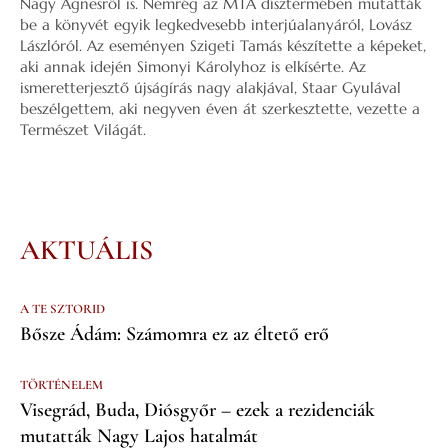
Nagy Ágnesről is. Nemrég az MTA dísztermében mutatták
be a könyvét egyik legkedvesebb interjúalanyáról, Lovász
Lászlóról. Az eseményen Szigeti Tamás készítette a képeket,
aki annak idején Simonyi Károlyhoz is elkísérte. Az
ismeretterjesztő újságírás nagy alakjával, Staar Gyulával
beszélgettem, aki negyven éven át szerkesztette, vezette a
Természet Világát.
AKTUÁLIS
A TE SZTORID
Bősze Ádám: Számomra ez az éltető erő
TÖRTÉNELEM
Visegrád, Buda, Diósgyőr – ezek a rezidenciák
mutatták Nagy Lajos hatalmát