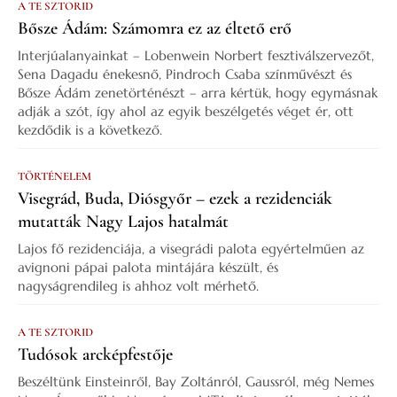
A TE SZTORID
Bősze Ádám: Számomra ez az éltető erő
Interjúalanyainkat – Lobenwein Norbert fesztiválszervezőt,
Sena Dagadu énekesnő, Pindroch Csaba színművészt és
Bősze Ádám zenetörténészt – arra kértük, hogy egymásnak
adják a szót, így ahol az egyik beszélgetés véget ér, ott
kezdődik is a következő.
TÖRTÉNELEM
Visegrád, Buda, Diósgyőr – ezek a rezidenciák
mutatták Nagy Lajos hatalmát
Lajos fő rezidenciája, a visegrádi palota egyértelműen az
avignoni pápai palota mintájára készült, és
nagyságrendileg is ahhoz volt mérhető.
A TE SZTORID
Tudósok arcképfestője
Beszéltünk Einsteinről, Bay Zoltánról, Gaussról, még Nemes