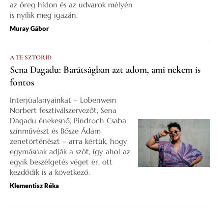
az öreg hídon és az udvarok mélyén
is nyílik meg igazán.
Muray Gábor
A TE SZTORID
Sena Dagadu: Barátságban azt adom, ami nekem is
fontos
Interjúalanyainkat – Lobenwein
Norbert fesztiválszervezőt, Sena
Dagadu énekesnő, Pindroch Csaba
színművészt és Bősze Ádám
zenetörténészt – arra kértük, hogy
egymásnak adják a szót, így ahol az
egyik beszélgetés véget ér, ott
kezdődik is a következő.
Klementisz Réka