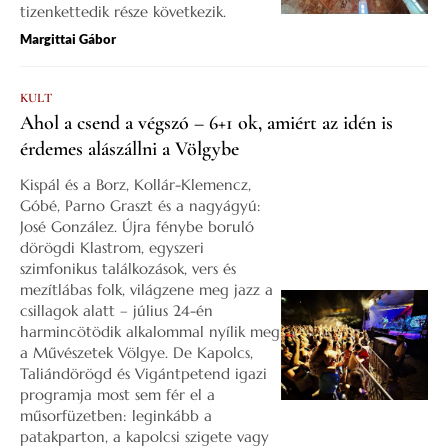
tizenkettedik része következik.
Margittai Gábor
KULT
Ahol a csend a végszó – 6+1 ok, amiért az idén is
érdemes alászállni a Völgybe
Kispál és a Borz, Kollár-Klemencz,
Góbé, Parno Graszt és a nagyágyú:
José González. Újra fénybe boruló
dörögdi Klastrom, egyszeri
szimfonikus találkozások, vers és
mezítlábas folk, világzene meg jazz a
csillagok alatt – július 24-én
harmincötödik alkalommal nyílik meg
a Művészetek Völgye. De Kapolcs,
Taliándörögd és Vigántpetend igazi
programja most sem fér el a
műsorfüzetben: leginkább a
patakparton, a kapolcsi szigete vagy