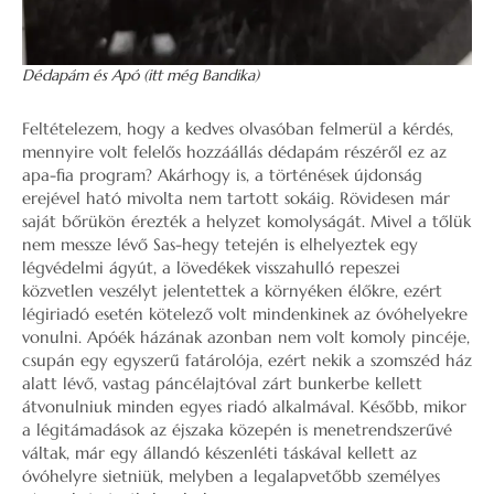
Dédapám és Apó (itt még Bandika)
Feltételezem, hogy a kedves olvasóban felmerül a kérdés,
mennyire volt felelős hozzáállás dédapám részéről ez az
apa-fia program? Akárhogy is, a történések újdonság
erejével ható mivolta nem tartott sokáig. Rövidesen már
saját bőrükön érezték a helyzet komolyságát. Mivel a tőlük
nem messze lévő Sas-hegy tetején is elhelyeztek egy
légvédelmi ágyút, a lövedékek visszahulló repeszei
közvetlen veszélyt jelentettek a környéken élőkre, ezért
légiriadó esetén kötelező volt mindenkinek az óvóhelyekre
vonulni. Apóék házának azonban nem volt komoly pincéje,
csupán egy egyszerű fatárolója, ezért nekik a szomszéd ház
alatt lévő, vastag páncélajtóval zárt bunkerbe kellett
átvonulniuk minden egyes riadó alkalmával. Később, mikor
a légitámadások az éjszaka közepén is menetrendszerűvé
váltak, már egy állandó készenléti táskával kellett az
óvóhelyre sietniük, melyben a legalapvetőbb személyes