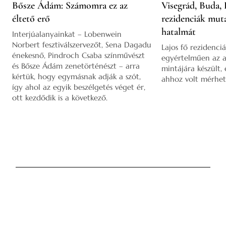
Bősze Ádám: Számomra ez az
Visegrád, Buda, 
éltető erő
rezidenciák mut
hatalmát
Interjúalanyainkat – Lobenwein
Norbert fesztiválszervezőt, Sena Dagadu
Lajos fő rezidenciá
énekesnő, Pindroch Csaba színművészt
egyértelműen az a
és Bősze Ádám zenetörténészt – arra
mintájára készült,
kértük, hogy egymásnak adják a szót,
ahhoz volt mérhet
így ahol az egyik beszélgetés véget ér,
ott kezdődik is a következő.