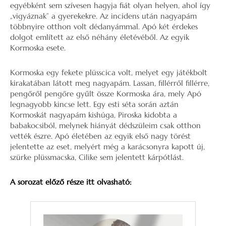
egyébként sem szívesen hagyja fiát olyan helyen, ahol így
„vigyáznak” a gyerekekre. Az incidens után nagyapám
többnyire otthon volt dédanyámmal. Apó két érdekes
dolgot említett az első néhány életévéből. Az egyik
Kormoska esete.
Kormoska egy fekete plüsscica volt, melyet egy játékbolt
kirakatában látott meg nagyapám. Lassan, fillérről fillérre,
pengőről pengőre gyűlt össze Kormoska ára, mely Apó
legnagyobb kincse lett. Egy esti séta során aztán
Kormoskát nagyapám kishúga, Piroska kidobta a
babakocsiból, melynek hiányát dédszüleim csak otthon
vették észre. Apó életében az egyik első nagy törést
jelentette az eset, melyért még a karácsonyra kapott új,
szürke plüssmacska, Cilike sem jelentett kárpótlást.
A sorozat előző része itt olvasható: