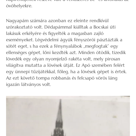
óvóhelyekre.
Nagyapám számára azonban ez eleinte rendkívül
szórakoztató volt. Dédapámmal kiálltak a Bocskai úti
lakásuk erkélyére és figyelték a magasban zajló
eseményeket. Légvédelmi ágyúk fényszórói pásztázták a
sötét eget, s ha ezek a fénynyalábok „megfogtak” egy
ellenséges gépet, lőni kezdték azt. Minden ötödik, tizedik
lövedék egy olyan nyomjelző rakéta volt, mely pirosan
világítva mutatta a lövések útját. Ez Apó szemében felért
egy ünnepi tűzijátékkal, főleg, ha a lövések gépet is értek.
Az ezt követő tompa robbanás és felcsapó vörös láng
igazán látványos volt.