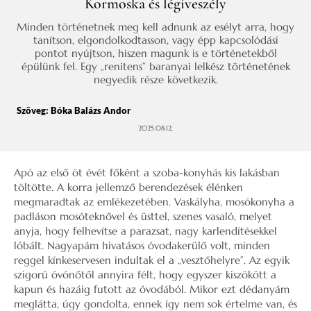
Kormoska és légiveszély
Minden történetnek meg kell adnunk az esélyt arra, hogy
tanítson, elgondolkodtasson, vagy épp kapcsolódási
pontot nyújtson, hiszen magunk is e történetekből
épülünk fel. Egy „renitens” baranyai lelkész történetének
negyedik része következik.
Szöveg:
Bóka Balázs Andor
2025.08.12.
Apó az első öt évét főként a szoba-konyhás kis lakásban
töltötte. A korra jellemző berendezések élénken
megmaradtak az emlékezetében. Vaskályha, mosókonyha a
padláson mosóteknővel és üsttel, szenes vasaló, melyet
anyja, hogy felhevítse a parazsat, nagy karlendítésekkel
lóbált. Nagyapám hivatásos óvodakerülő volt, minden
reggel kínkeservesen indultak el a „vesztőhelyre”. Az egyik
szigorú óvónőtől annyira félt, hogy egyszer kiszökött a
kapun és hazáig futott az óvodából. Mikor ezt dédanyám
meglátta, úgy gondolta, ennek így nem sok értelme van, és