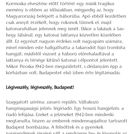
Kormoska elvesztése előtt történt egy másik tragikus
esemény is ebben az időszakban, mégpedig az, hogy
Magyarország belépett a háborúba. Apó ebből kezdetben
csak annyit érzékelt, hogy rokonok tűnnek el, majd
katonaruhában jelennek meg ismét. Ekkor a lakásuk a Sas-
hegy lábánál, egy katonai laktanya közvetlen közelében
állt. Ez egyrészt nagyon érdekes volt nagyapám számára,
mivel minden este hallgathatta a takarodót fújó trombita
hangját, másfelől viszont a háború előrehaladtával a
laktanya és térsége kitűnő katonai célpontot jelentett.
Mikor Piroska 1942-ben megszületett, s dédanyám épp a
kórházban volt, Budapestet első ízben érte légitámadás.
Légiveszély, légiveszély, Budapest!
Szaggatott sziréna: zavaró repülés. Váltakozó
hangmagasságú jelzés: légiriadó. Egy hosszú hangjelzés: a
riadó lefújása. Ezeket a jelzéseket 1942-ben mindenki
megtanulta, hiszen az emberek mindennapjaihoz tartozott
Budapest bombázása. A felnőttek és a gyerekek
napirendjének részévé vált a rendszeres be- és kivonulás az