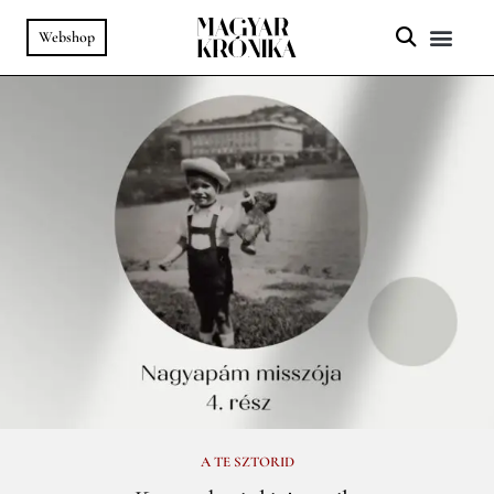
Webshop
A HELY SZ
PODCAST & VIDEÓ
A TE SZTORID