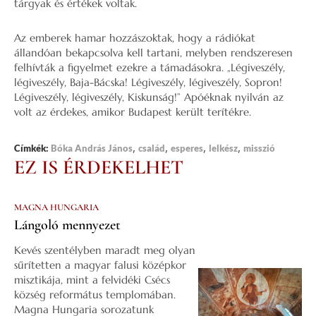
tárgyak és értékek voltak.
Az emberek hamar hozzászoktak, hogy a rádiókat
állandóan bekapcsolva kell tartani, melyben rendszeresen
felhívták a figyelmet ezekre a támadásokra. „Légiveszély,
légiveszély, Baja-Bácska! Légiveszély, légiveszély, Sopron!
Légiveszély, légiveszély, Kiskunság!” Apóéknak nyilván az
volt az érdekes, amikor Budapest került terítékre.
,
,
,
,
Címkék:
Bóka András János
család
esperes
lelkész
misszió
EZ IS ÉRDEKELHET
MAGNA HUNGARIA
Lángoló mennyezet
Kevés szentélyben maradt meg olyan
sűrítetten a magyar falusi középkor
misztikája, mint a felvidéki Csécs
község református templomában.
Magna Hungaria sorozatunk