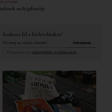
 TE SZTORID
udósok arcképfestője
Iratkozz fel a hírlevelünkre!
Feliratkozás
Elfogadom az
adatvédelmi nyilatkozatot.