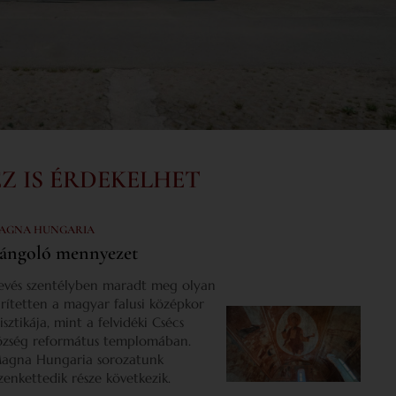
EZ IS ÉRDEKELHET
AGNA HUNGARIA
ángoló mennyezet
evés szentélyben maradt meg olyan
űrítetten a magyar falusi középkor
isztikája, mint a felvidéki Csécs
özség református templomában.
agna Hungaria sorozatunk
izenkettedik része következik.