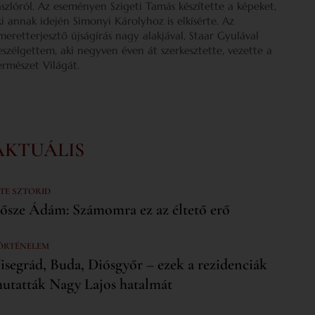
ászlóról. Az eseményen Szigeti Tamás készítette a képeket,
ki annak idején Simonyi Károlyhoz is elkísérte. Az
smeretterjesztő újságírás nagy alakjával, Staar Gyulával
eszélgettem, aki negyven éven át szerkesztette, vezette a
ermészet Világát.
AKTUÁLIS
 TE SZTORID
ősze Ádám: Számomra ez az éltető erő
ÖRTÉNELEM
isegrád, Buda, Diósgyőr – ezek a rezidenciák
utatták Nagy Lajos hatalmát