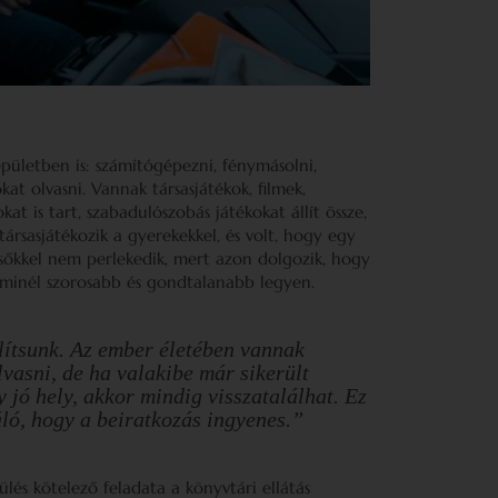
ületben is: számítógépezni, fénymásolni,
at olvasni. Vannak társasjátékok, filmek,
at is tart, szabadulószobás játékokat állít össze,
társasjátékozik a gyerekekkel, és volt, hogy egy
sőkkel nem perlekedik, mert azon dolgozik, hogy
 minél szorosabb és gondtalanabb legyen.
lítsunk. Az ember életében vannak
lvasni, de ha valakibe már sikerült
 jó hely, akkor mindig visszatalálhat. Ez
áló, hogy a beiratkozás ingyenes.”
lés kötelező feladata a könyvtári ellátás