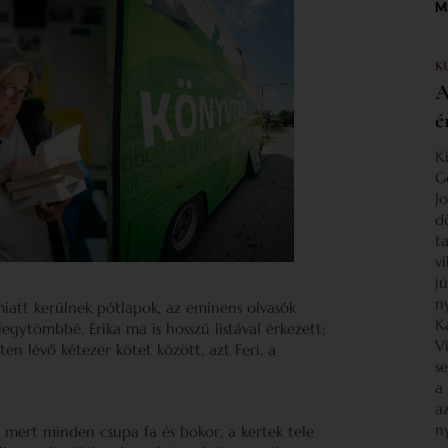
Ma
K
A
é
K
G
J
d
ta
v
j
n
miatt kerülnek pótlapok, az eminens olvasók
K
egytömbbé. Erika ma is hosszú listával érkezett;
V
ten lévő kétezer kötet között, azt Feri, a
s
a
a
n
, mert minden csupa fa és bokor, a kertek tele