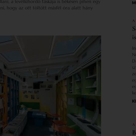
llani, a levélkihordó táskája is békésen pihen egy
M
, hogy az ott töltött másfél óra alatt hány
A
S
i
I
N
D
s
z
e
e
k
K
A
B