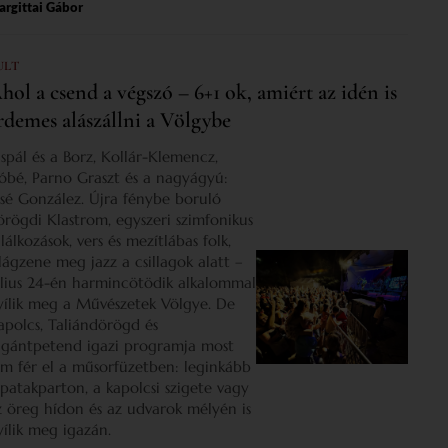
rgittai Gábor
ULT
hol a csend a végszó – 6+1 ok, amiért az idén is
rdemes alászállni a Völgybe
ispál és a Borz, Kollár-Klemencz,
óbé, Parno Graszt és a nagyágyú:
osé González. Újra fénybe boruló
örögdi Klastrom, egyszeri szimfonikus
lálkozások, vers és mezítlábas folk,
ilágzene meg jazz a csillagok alatt –
úlius 24-én harmincötödik alkalommal
yílik meg a Művészetek Völgye. De
apolcs, Taliándörögd és
igántpetend igazi programja most
em fér el a műsorfüzetben: leginkább
 patakparton, a kapolcsi szigete vagy
z öreg hídon és az udvarok mélyén is
yílik meg igazán.