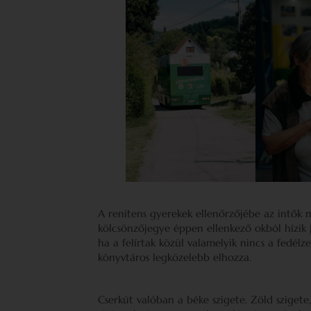
A renitens gyerekek ellenőrzőjébe az intők 
kölcsönzőjegye éppen ellenkező okból hízik j
ha a felírtak közül valamelyik nincs a fedélze
könyvtáros legközelebb elhozza.
Cserkút valóban a béke szigete. Zöld szigete