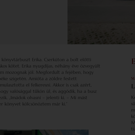
 könyvtárbuszt Erika. Cserkúton a bolt előtti
skos kötet. Erika nyugdíjas, néhány éve özvegyült
nem mozognak jól. Megfordult a fejében, hogy
 béke szigetén. Amióta a zöldre festett
M
ulasztotta el felkeresni. Akkor is csak azért,
L
hogy valósággal tűkön ül, és aggódik, ha a busz
K
zik. „Imádok olvasni – jelenti ki. – Mi mást
s
er könyvet kölcsönöztem már ki.”
m
k
M
t