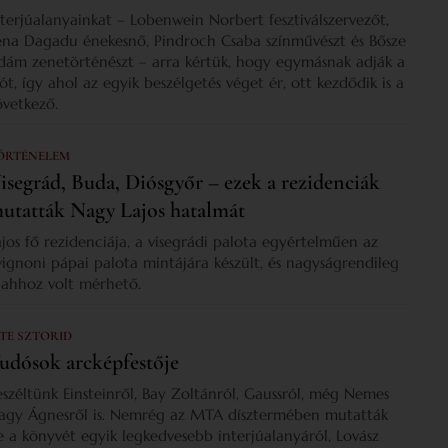
nterjúalanyainkat – Lobenwein Norbert fesztiválszervezőt,
ena Dagadu énekesnő, Pindroch Csaba színművészt és Bősze
dám zenetörténészt – arra kértük, hogy egymásnak adják a
zót, így ahol az egyik beszélgetés véget ér, ott kezdődik is a
övetkező.
ÖRTÉNELEM
isegrád, Buda, Diósgyőr – ezek a rezidenciák
utatták Nagy Lajos hatalmát
ajos fő rezidenciája, a visegrádi palota egyértelműen az
vignoni pápai palota mintájára készült, és nagyságrendileg
s ahhoz volt mérhető.
 TE SZTORID
udósok arcképfestője
eszéltünk Einsteinről, Bay Zoltánról, Gaussról, még Nemes
agy Ágnesről is. Nemrég az MTA dísztermében mutatták
e a könyvét egyik legkedvesebb interjúalanyáról, Lovász