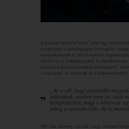
A buszon mindent lehet, amit egy könyvtárép
nyomtatni, a katalógusban keresgélni, újságok
hangoskönyvek is. Feri tematikus foglalkozások
ebből írta a szakdolgozatát is. Rendszeresen 
faluban a közmunkásokkal dzsengázott. A ké
a kapcsolat az emberek és a könyvek között
„Az a cél, hogy mindenkit megszó
időszakok, amikor nem jut ideje o
beleplántálni, hogy a könyvtár egy
lebeg a szemem előtt. Az is motiv
1997 óta törvény írja elő, hogy minden telepü