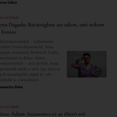
uray Gábor
 TE SZTORID
ena Dagadu: Barátságban azt adom, ami nekem
s fontos
nterjúalanyainkat – Lobenwein
orbert fesztiválszervezőt, Sena
agadu énekesnő, Pindroch Csaba
zínművészt és Bősze Ádám
enetörténészt – arra kértük, hogy
gymásnak adják a szót, így ahol az
gyik beszélgetés véget ér, ott
ezdődik is a következő.
lementisz Réka
 TE SZTORID
ősze Ádám: Számomra ez az éltető erő