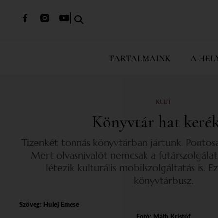
TARTALMAINK
A HEL
KULT
Könyvtár hat keré
Tizenkét tonnás könyvtárban jártunk. Pontos
Mert olvasnivalót nemcsak a futárszolgálat
létezik kulturális mobilszolgáltatás is. Ez
könyvtárbusz.
Szöveg:
Hulej Emese
Fotó: Máth Kristóf