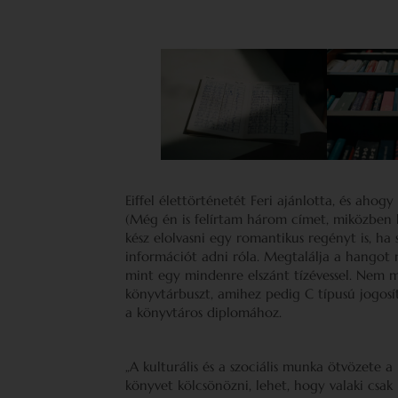
Eiffel élettörténetét Feri ajánlotta, és ahogy
(Még én is felírtam három címet, miközben 
kész elolvasni egy romantikus regényt is, ha 
információt adni róla. Megtalálja a hangot 
mint egy mindenre elszánt tízévessel. Nem m
könyvtárbuszt, amihez pedig C típusú jogosí
a könyvtáros diplomához.
„A kulturális és a szociális munka ötvözete
könyvet kölcsönözni, lehet, hogy valaki csak