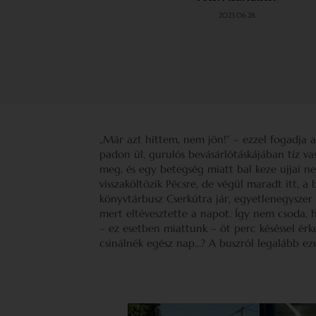
2023.06.28.
„Már azt hittem, nem jön!” – ezzel fogadja a
padon ül, gurulós bevásárlótáskájában tíz va
meg, és egy betegség miatt bal keze ujjai 
visszaköltözik Pécsre, de végül maradt itt, a
könyvtárbusz Cserkútra jár, egyetlenegyszer m
mert eltévesztette a napot. Így nem csoda, 
– ez esetben miattunk – öt perc késéssel érke
csinálnék egész nap…? A buszról legalább ez