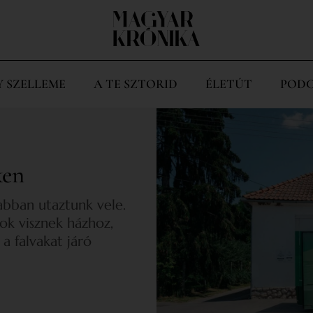
Y SZELLEME
A TE SZTORID
ÉLETÚT
PODC
ken
abban utaztunk vele.
ok visznek házhoz,
 a falvakat járó