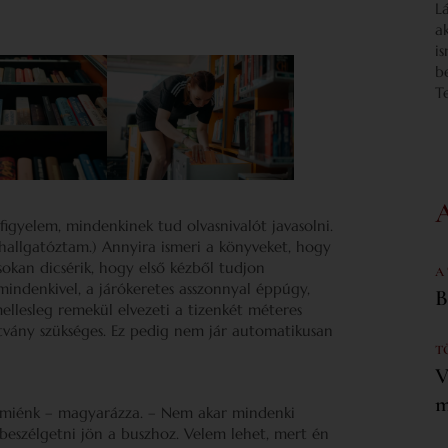
L
a
i
b
T
 figyelem, mindenkinek tud olvasnivalót javasolni.
hallgatóztam.) Annyira ismeri a könyveket, hogy
sokan dicsérik, hogy első kézből tudjon
A
mindenkivel, a járókeretes asszonnyal éppúgy,
B
ellesleg remekül elvezeti a tizenkét méteres
tvány szükséges. Ez pedig nem jár automatikusan
T
V
m
 a miénk – magyarázza. – Nem akar mindenki
 beszélgetni jön a buszhoz. Velem lehet, mert én