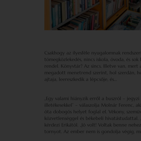
Csakhogy az ilyesféle nyugalomnak rendszerin
tömegközlekedés, nincs iskola, óvoda, és sok
rendel. Könyvtár? Az sincs. Illetve van, mer
megadott menetrend szerint, hol szerdán, hol
ajtaja, leereszkedik a lépcsője, és…
„Egy valami hiányzik erről a buszról – jegyz
illetékesekkel” – válaszolja Molnár Ferenc, a
óta dobogós helyet foglal el. Vékony, szemüve
közvetlenséggel és békebeli hivatástudattal. 
kérdezi Erikától. „Jó volt! Voltak benne nehe
tornyot. Az ember nem is gondolja végig, mi