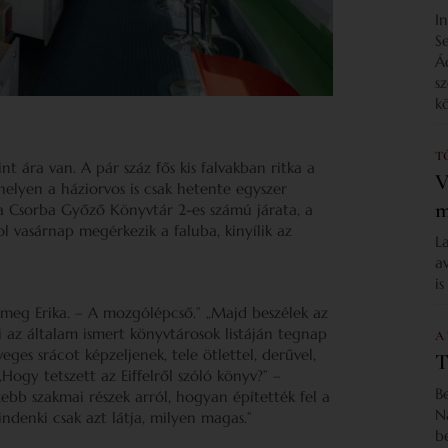
I
S
Á
s
k
T
t ára van. A pár száz fős kis falvakban ritka a
V
 helyen a háziorvos is csak hetente egyszer
m
t a Csorba Győző Könyvtár 2-es számú járata, a
 vasárnap megérkezik a faluba, kinyílik az
L
a
i
i meg Erika. – A mozgólépcső.” „Majd beszélek az
ki az általam ismert könyvtárosok listáján tegnap
A
ges srácot képzeljenek, tele ötlettel, derűvel,
T
„Hogy tetszett az Eiffelről szóló könyv?” –
B
zebb szakmai részek arról, hogyan építették fel a
N
ndenki csak azt látja, milyen magas.”
b