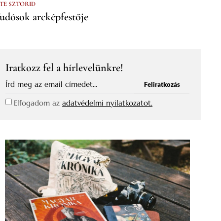
 TE SZTORID
udósok arcképfestője
Iratkozz fel a hírlevelünkre!
Feliratkozás
Elfogadom az
adatvédelmi nyilatkozatot.