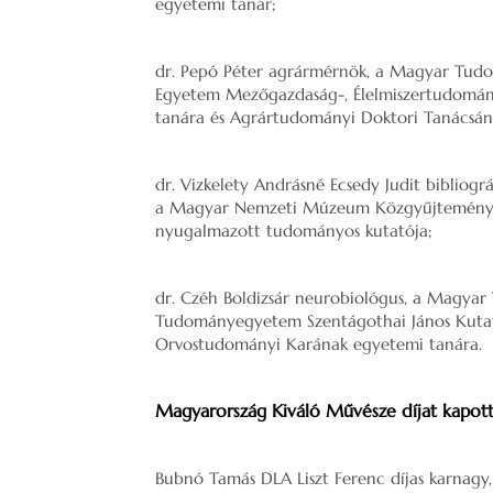
egyetemi tanár;
dr. Pepó Péter agrármérnök, a Magyar Tud
Egyetem Mezőgazdaság-, Élelmiszertudomán
tanára és Agrártudományi Doktori Tanácsán
dr. Vizkelety Andrásné Ecsedy Judit biblio
a Magyar Nemzeti Múzeum Közgyűjteményi
nyugalmazott tudományos kutatója;
dr. Czéh Boldizsár neurobiológus, a Magya
Tudományegyetem Szentágothai János Kutat
Orvostudományi Karának egyetemi tanára.
Magyarország Kiváló Művésze díjat kapott
Bubnó Tamás DLA Liszt Ferenc díjas karnagy,