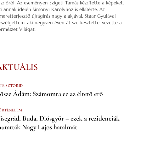
ászlóról. Az eseményen Szigeti Tamás készítette a képeket,
ki annak idején Simonyi Károlyhoz is elkísérte. Az
smeretterjesztő újságírás nagy alakjával, Staar Gyulával
eszélgettem, aki negyven éven át szerkesztette, vezette a
ermészet Világát.
AKTUÁLIS
 TE SZTORID
ősze Ádám: Számomra ez az éltető erő
ÖRTÉNELEM
isegrád, Buda, Diósgyőr – ezek a rezidenciák
utatták Nagy Lajos hatalmát