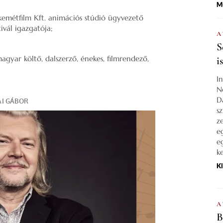
M
kemétfilm Kft. animációs stúdió ügyvezető
ivál igazgatója;
A
S
gyar költő, dalszerző, énekes, filmrendező,
i
I
N
D
s
z
e
e
k
K
A
B