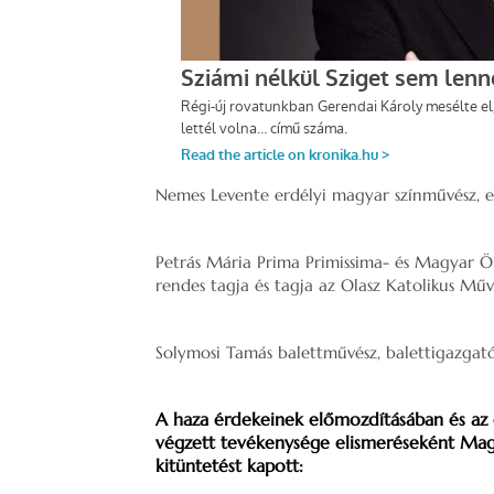
Nemes Levente erdélyi magyar színművész, e
Petrás Mária Prima Primissima- és Magyar Ö
rendes tagja és tagja az Olasz Katolikus Mű
Solymosi Tamás balettművész, balettigazgató
A haza érdekeinek előmozdításában és az
végzett tevékenysége elismeréseként Magy
kitüntetést kapott: