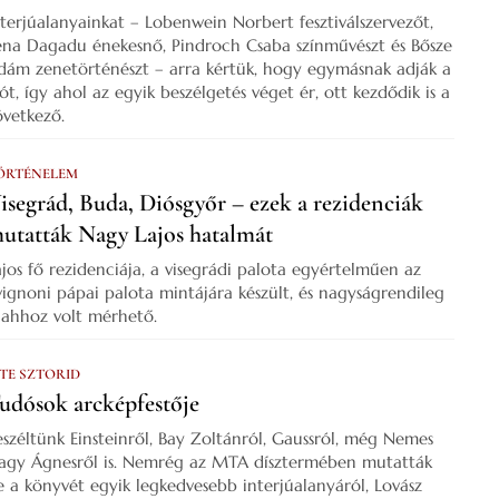
nterjúalanyainkat – Lobenwein Norbert fesztiválszervezőt,
ena Dagadu énekesnő, Pindroch Csaba színművészt és Bősze
dám zenetörténészt – arra kértük, hogy egymásnak adják a
zót, így ahol az egyik beszélgetés véget ér, ott kezdődik is a
övetkező.
ÖRTÉNELEM
isegrád, Buda, Diósgyőr – ezek a rezidenciák
utatták Nagy Lajos hatalmát
ajos fő rezidenciája, a visegrádi palota egyértelműen az
vignoni pápai palota mintájára készült, és nagyságrendileg
s ahhoz volt mérhető.
 TE SZTORID
udósok arcképfestője
eszéltünk Einsteinről, Bay Zoltánról, Gaussról, még Nemes
agy Ágnesről is. Nemrég az MTA dísztermében mutatták
e a könyvét egyik legkedvesebb interjúalanyáról, Lovász