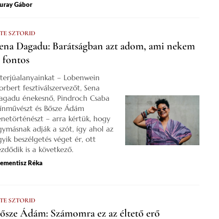
uray Gábor
 TE SZTORID
ena Dagadu: Barátságban azt adom, ami nekem
s fontos
nterjúalanyainkat – Lobenwein
orbert fesztiválszervezőt, Sena
agadu énekesnő, Pindroch Csaba
zínművészt és Bősze Ádám
enetörténészt – arra kértük, hogy
gymásnak adják a szót, így ahol az
gyik beszélgetés véget ér, ott
ezdődik is a következő.
lementisz Réka
 TE SZTORID
ősze Ádám: Számomra ez az éltető erő