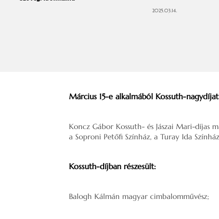
2025.03.14.
Március 15-e alkalmából Kossuth-nagydíj
at
Koncz Gábor Kossuth- és Jászai Mari-díjas m
a Soproni Petőfi Színház, a Turay Ida Színhá
Kossuth-díj
ban részesült:
Balogh Kálmán magyar cimbalomművész;