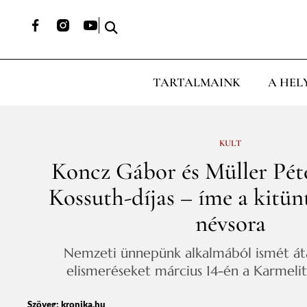
TARTALMAINK
A HEL
KULT
Koncz Gábor és Müller Péte
Kossuth-díjas – íme a kitünt
névsora
Nemzeti ünnepünk alkalmából ismét áta
elismeréseket március 14-én a Karmelit
Szöveg:
kronika.hu