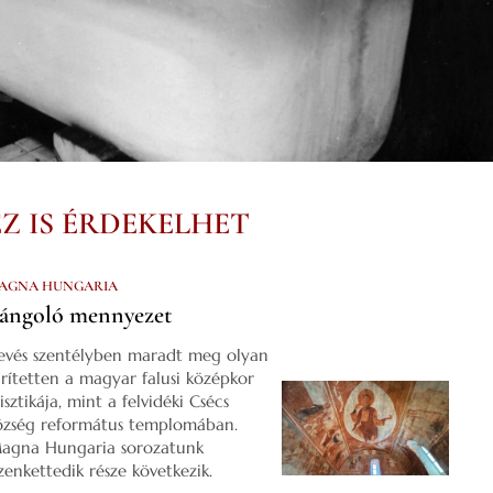
EZ IS ÉRDEKELHET
AGNA HUNGARIA
ángoló mennyezet
evés szentélyben maradt meg olyan
űrítetten a magyar falusi középkor
isztikája, mint a felvidéki Csécs
özség református templomában.
agna Hungaria sorozatunk
izenkettedik része következik.