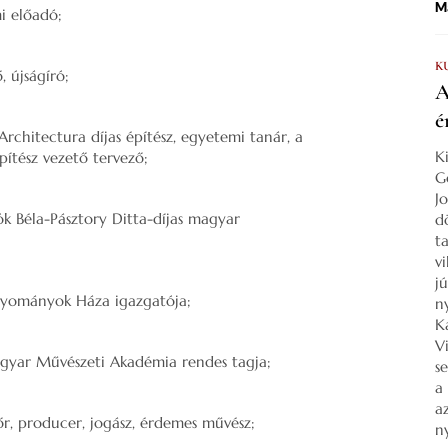
Ma
i előadó;
K
, újságíró;
A
é
Architectura díjas építész, egyetemi tanár, a
K
ítész vezető tervező;
G
J
tók Béla-Pásztory Ditta-díjas magyar
d
ta
v
j
Hagyományok Háza igazgatója;
n
K
V
agyar Művészeti Akadémia rendes tagja;
s
a
a
őr, producer, jogász, érdemes művész;
n