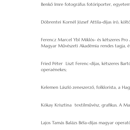
Benkő Imre fotográfus fotóriporter, egyetem
Döbrentei Kornél József Attila-díjas író, költő
Ferencz Marcel Ybl Miklós- és kétszeres Pro 
Magyar Művészeti Akadémia rendes tagja, ép
Fried Péter Liszt Ferenc-díjas, kétszeres Bar
operaénekes;
Kelemen László
zeneszerző, folklorista, a 
Kókay Krisztina textilművész, grafikus. A M
Lajos Tamás Balázs Béla-díjas magyar operat