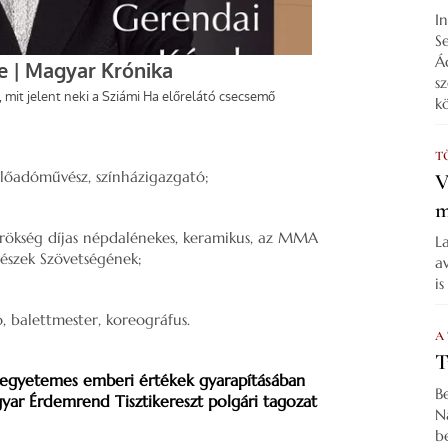
I
S
Á
s
k
T
lőadóművész, színházigazgató;
V
m
rökség díjas népdalénekes, keramikus, az MMA
L
vészek Szövetségének;
a
i
, balettmester, koreográfus.
A
T
 egyetemes emberi értékek gyarapításában
B
ar Érdemrend Tisztikereszt polgári tagozat
N
b