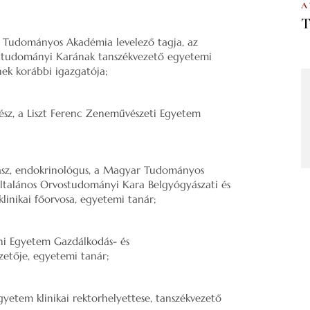
A
T
 Tudományos Akadémia levelező tagja, az
tudományi Karának tanszékvezető egyetemi
nek korábbi igazgatója;
ész, a Liszt Ferenc Zeneművészeti Egyetem
yász, endokrinológus, a Magyar Tudományos
talános Orvostudományi Kara Belgyógyászati és
klinikai főorvosa, egyetemi tanár;
ni Egyetem Gazdálkodás- és
zetője, egyetemi tanár;
yetem klinikai rektorhelyettese, tanszékvezető