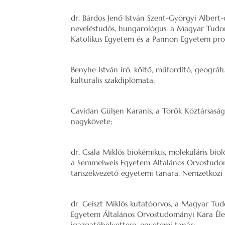
dr. Bárdos Jenő István Szent-Györgyi Albert-
neveléstudós, hungarológus, a Magyar Tudo
Katolikus Egyetem és a Pannon Egyetem prof
Benyhe István író, költő, műfordító, geográfus
kulturális szakdiplomata;
Cavidan Gülşen Karanis, a Török Köztársasá
nagykövete;
dr. Csala Miklós biokémikus, molekuláris b
a Semmelweis Egyetem Általános Orvostudom
tanszékvezető egyetemi tanára, Nemzetközi
dr. Geiszt Miklós kutatóorvos, a Magyar T
Egyetem Általános Orvostudományi Kara Éle
igazgatóhelyettese, egyetemi tanár;