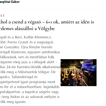
rgittai Gábor
ULT
hol a csend a végszó – 6+1 ok, amiért az idén is
rdemes alászállni a Völgybe
ispál és a Borz, Kollár-Klemencz,
óbé, Parno Graszt és a nagyágyú:
osé González. Újra fénybe boruló
örögdi Klastrom, egyszeri szimfonikus
lálkozások, vers és mezítlábas folk,
ilágzene meg jazz a csillagok alatt –
úlius 24-én harmincötödik alkalommal
yílik meg a Művészetek Völgye. De
apolcs, Taliándörögd és
igántpetend igazi programja most
em fér el a műsorfüzetben: leginkább
 patakparton, a kapolcsi szigete vagy
z öreg hídon és az udvarok mélyén is
yílik meg igazán.