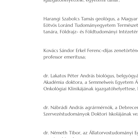
Harangi Szabolcs Tamás geológus, a Magyar
Eötvös Loránd Tudományegyetem Természet
tanára, Földrajz- és Földtudományi Intézeté
Kovács Sándor Erkel Ferenc-díjas zenetörtén
professor emeritusa;
dr. Lakatos Péter András biológus, belgyóg
Akadémia doktora, a Semmelweis Egyetem Ál
Onkológiai Klinikájának igazgatóhelyettese, 
dr. Nábrádi András agrármérnök, a Debrece
Szervezéstudományok Doktori Iskolájának ve
dr. Németh Tibor, az Állatorvostudományi Eg