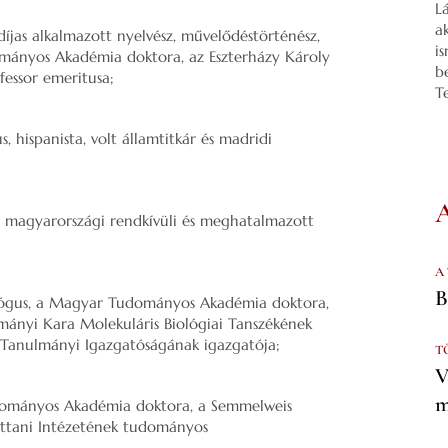
L
a
díjas alkalmazott nyelvész, művelődéstörténész,
i
mányos Akadémia doktora, az Eszterházy Károly
b
essor emeritusa;
T
, hispanista, volt államtitkár és madridi
g magyarországi rendkívüli és meghatalmazott
A
B
iológus, a Magyar Tudományos Akadémia doktora,
ányi Kara Molekuláris Biológiai Tanszékének
 Tanulmányi Igazgatóságának igazgatója;
T
V
m
udományos Akadémia doktora, a Semmelweis
ttani Intézetének tudományos