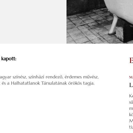
 kapott:
agyar színész, színházi rendező, érdemes művész,
M
z és a Halhatatlanok Társulatának örökös tagja.
L
K
s
m
k
M
t