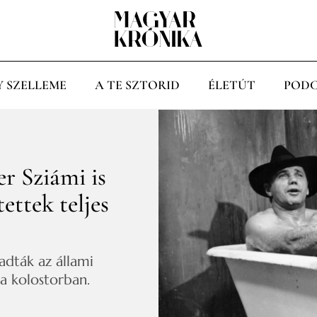
Y SZELLEME
A TE SZTORID
ÉLETÚT
PODC
r Sziámi is
ettek teljes
dták az állami
a kolostorban.