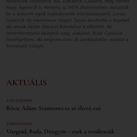
Beszéltünk Einsteinről, Bay Zoltánról, Gaussról, még Nemes
Nagy Ágnesről is. Nemrég az MTA dísztermében mutatták
be a könyvét egyik legkedvesebb interjúalanyáról, Lovász
Lászlóról. Az eseményen Szigeti Tamás készítette a képeket,
aki annak idején Simonyi Károlyhoz is elkísérte. Az
ismeretterjesztő újságírás nagy alakjával, Staar Gyulával
beszélgettem, aki negyven éven át szerkesztette, vezette a
Természet Világát.
AKTUÁLIS
A TE SZTORID
Bősze Ádám: Számomra ez az éltető erő
TÖRTÉNELEM
Visegrád, Buda, Diósgyőr – ezek a rezidenciák