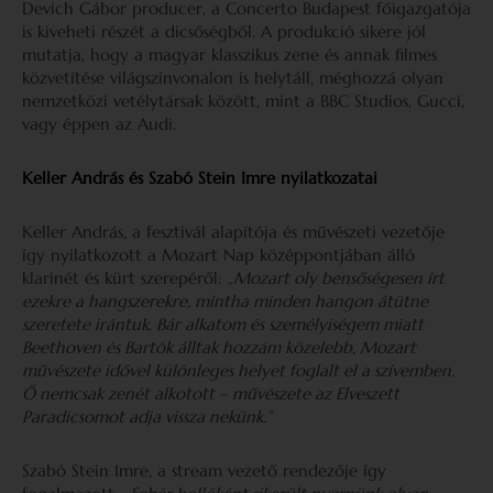
Devich Gábor producer, a Concerto Budapest főigazgatója
is kiveheti részét a dicsőségből. A produkció sikere jól
mutatja, hogy a magyar klasszikus zene és annak filmes
közvetítése világszínvonalon is helytáll, méghozzá olyan
nemzetközi vetélytársak között, mint a BBC Studios, Gucci,
vagy éppen az Audi.
Keller András és Szabó Stein Imre nyilatkozatai
Keller András, a fesztivál alapítója és művészeti vezetője
így nyilatkozott a Mozart Nap középpontjában álló
klarinét és kürt szerepéről:
„Mozart oly bensőségesen írt
ezekre a hangszerekre, mintha minden hangon átütne
szeretete irántuk. Bár alkatom és személyiségem miatt
Beethoven és Bartók álltak hozzám közelebb, Mozart
művészete idővel különleges helyet foglalt el a szívemben.
Ő nemcsak zenét alkotott – művészete az Elveszett
Paradicsomot adja vissza nekünk.”
Szabó Stein Imre, a stream vezető rendezője így