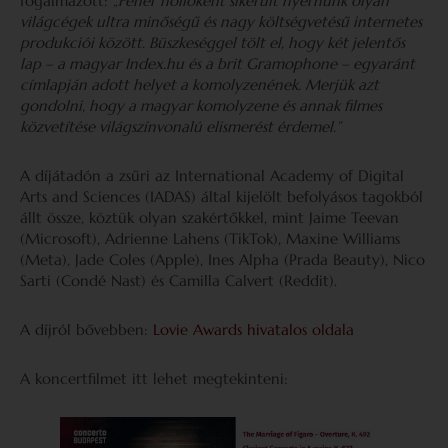
fogalmazott:
„Fehér hollóként sikerült nyernünk olyan
világcégek ultra minőségű és nagy költségvetésű internetes
produkciói között. Büszkeséggel tölt el, hogy két jelentős
lap – a magyar Index.hu és a brit Gramophone – egyaránt
címlapján adott helyet a komolyzenének. Merjük azt
gondolni, hogy a magyar komolyzene és annak filmes
közvetítése világszínvonalú elismerést érdemel.”
A díjátadón a zsűri az International Academy of Digital
Arts and Sciences (IADAS) által kijelölt befolyásos tagokból
állt össze, köztük olyan szakértőkkel, mint Jaime Teevan
(Microsoft), Adrienne Lahens (TikTok), Maxine Williams
(Meta), Jade Coles (Apple), Ines Alpha (Prada Beauty), Nico
Sarti (Condé Nast) és Camilla Calvert (Reddit).
A díjról bővebben:
Lovie Awards hivatalos oldala
A koncertfilmet itt lehet megtekinteni: