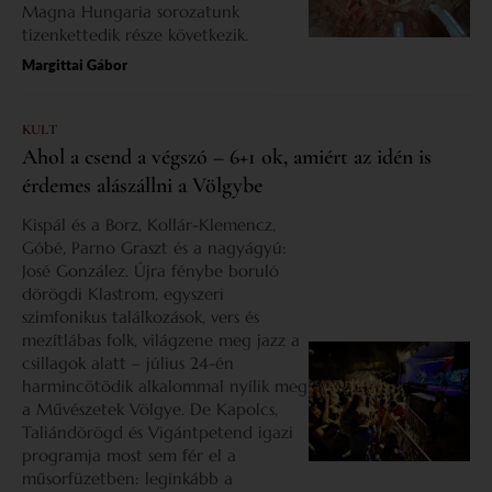
Magna Hungaria sorozatunk
tizenkettedik része következik.
Margittai Gábor
KULT
Ahol a csend a végszó – 6+1 ok, amiért az idén is
érdemes alászállni a Völgybe
Kispál és a Borz, Kollár-Klemencz,
Góbé, Parno Graszt és a nagyágyú:
José González. Újra fénybe boruló
dörögdi Klastrom, egyszeri
szimfonikus találkozások, vers és
mezítlábas folk, világzene meg jazz a
csillagok alatt – július 24-én
harmincötödik alkalommal nyílik meg
a Művészetek Völgye. De Kapolcs,
Taliándörögd és Vigántpetend igazi
programja most sem fér el a
műsorfüzetben: leginkább a