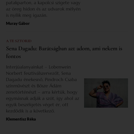
patakparton, a kapolcsi szigete vagy
az öreg hídon és az udvarok mélyén
is nyílik meg igazán.
Muray Gábor
A TE SZTORID
Sena Dagadu: Barátságban azt adom, ami nekem is
fontos
Interjúalanyainkat – Lobenwein
Norbert fesztiválszervezőt, Sena
Dagadu énekesnő, Pindroch Csaba
színművészt és Bősze Ádám
zenetörténészt – arra kértük, hogy
egymásnak adják a szót, így ahol az
egyik beszélgetés véget ér, ott
kezdődik is a következő.
Klementisz Réka