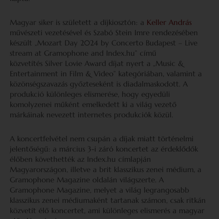
Magyar siker is született a díjkiosztón: a
Keller András
művészeti vezetésével és Szabó Stein Imre rendezésében
készült „Mozart Day 2024 by Concerto Budapest – Live
stream at Gramophone and Index.hu” című
közvetítés Silver Lovie Award díjat nyert a „Music &
Entertainment in Film & Video” kategóriában, valamint a
közönségszavazás győzteseként is diadalmaskodott. A
produkció különleges elismerése, hogy egyedüli
komolyzenei műként emelkedett ki a világ vezető
márkáinak nevezett internetes produkciók közül.
A koncertfelvétel nem csupán a díjak miatt történelmi
jelentőségű: a március 3-i záró koncertet az érdeklődők
élőben követhették az Index.hu címlapján
Magyarországon, illetve a brit klasszikus zenei médium, a
Gramophone Magazine oldalán világszerte. A
Gramophone Magazine, melyet a világ legrangosabb
klasszikus zenei médiumaként tartanak számon, csak ritkán
közvetít élő koncertet, ami különleges elismerés a magyar