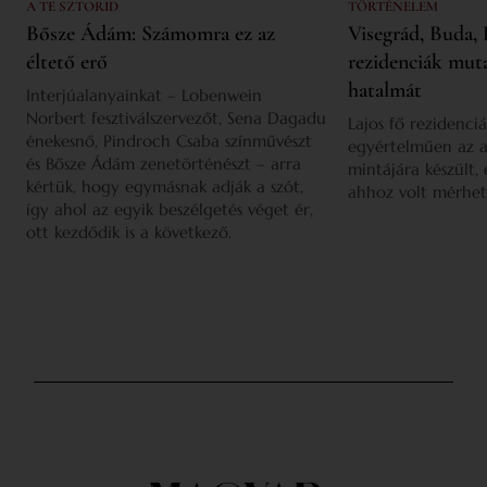
A TE SZTORID
TÖRTÉNELEM
Bősze Ádám: Számomra ez az
Visegrád, Buda, 
éltető erő
rezidenciák mut
hatalmát
Interjúalanyainkat – Lobenwein
Norbert fesztiválszervezőt, Sena Dagadu
Lajos fő rezidenciá
énekesnő, Pindroch Csaba színművészt
egyértelműen az a
és Bősze Ádám zenetörténészt – arra
mintájára készült,
kértük, hogy egymásnak adják a szót,
ahhoz volt mérhet
így ahol az egyik beszélgetés véget ér,
ott kezdődik is a következő.