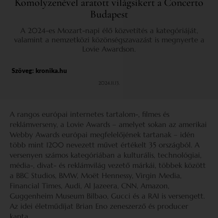
Komolyzenével aratott világsikert a Concerto
Budapest
A 2024-es Mozart-napi élő közvetítés a kategóriáját,
valamint a nemzetközi közönségszavazást is megnyerte a
Lovie Awardson.
Szöveg:
kronika.hu
2024.11.13.
A rangos európai internetes tartalom-, filmes és
reklámverseny, a Lovie Awards – amelyet sokan az amerikai
Webby Awards európai megfelelőjének tartanak – idén
több mint 1200 nevezett művet értékelt 35 országból. A
versenyen számos kategóriában a kulturális, technológiai,
média-, divat- és reklámvilág vezető márkái, többek között
a BBC Studios, BMW, Moët Hennessy, Virgin Media,
Financial Times, Audi, Al Jazeera, CNN, Amazon,
Guggenheim Museum Bilbao, Gucci és a RAI is versengett.
Az idei életműdíjat Brian Eno zeneszerző és producer
kapta.