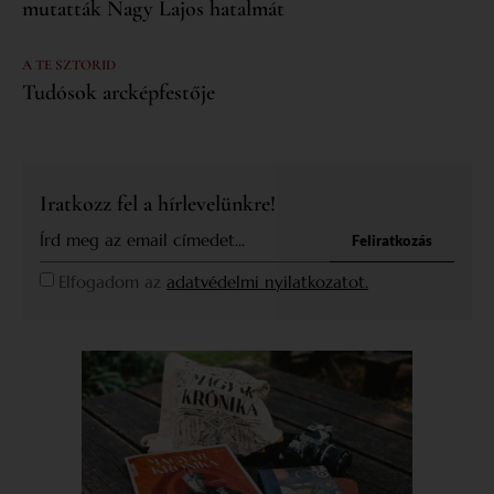
mutatták Nagy Lajos hatalmát
A TE SZTORID
Tudósok arcképfestője
Iratkozz fel a hírlevelünkre!
Feliratkozás
Elfogadom az
adatvédelmi nyilatkozatot.