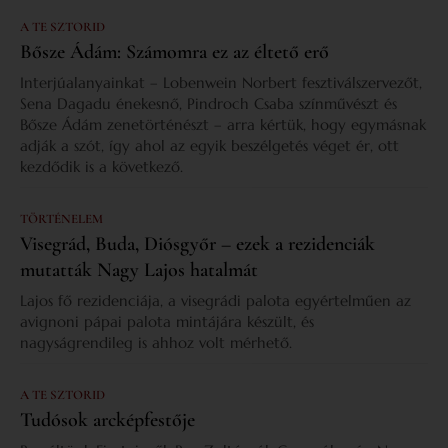
A TE SZTORID
Bősze Ádám: Számomra ez az éltető erő
Interjúalanyainkat – Lobenwein Norbert fesztiválszervezőt,
Sena Dagadu énekesnő, Pindroch Csaba színművészt és
Bősze Ádám zenetörténészt – arra kértük, hogy egymásnak
adják a szót, így ahol az egyik beszélgetés véget ér, ott
kezdődik is a következő.
TÖRTÉNELEM
Visegrád, Buda, Diósgyőr – ezek a rezidenciák
mutatták Nagy Lajos hatalmát
Lajos fő rezidenciája, a visegrádi palota egyértelműen az
avignoni pápai palota mintájára készült, és
nagyságrendileg is ahhoz volt mérhető.
A TE SZTORID
Tudósok arcképfestője