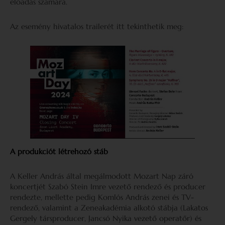
előadás számára.
Az esemény hivatalos trailerét itt tekinthetik meg:
A produkciót létrehozó stáb
A Keller András által megálmodott Mozart Nap záró
koncertjét Szabó Stein Imre vezető rendező és producer
rendezte, mellette pedig Komlós András zenei és TV-
rendező, valamint a Zeneakadémia alkotó stábja (Lakatos
Gergely társproducer, Jancsó Nyika vezető operatőr) és