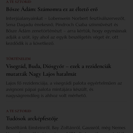
A TE SZTORID
Bősze Ádám: Számomra ez az éltető erő
Interjúalanyainkat – Lobenwein Norbert fesztiválszervezőt,
Sena Dagadu énekesnő, Pindroch Csaba színművészt és
Bősze Ádám zenetörténészt – arra kértük, hogy egymásnak
adják a szót, így ahol az egyik beszélgetés véget ér, ott
kezdődik is a következő.
TÖRTÉNELEM
Visegrád, Buda, Diósgyőr – ezek a rezidenciák
mutatták Nagy Lajos hatalmát
Lajos fő rezidenciája, a visegrádi palota egyértelműen az
avignoni pápai palota mintájára készült, és
nagyságrendileg is ahhoz volt mérhető.
A TE SZTORID
Tudósok arcképfestője
Beszéltünk Einsteinről, Bay Zoltánról, Gaussról, még Nemes