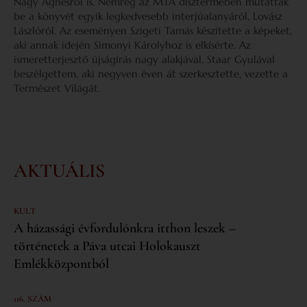
Nagy Ágnesről is. Nemrég az MTA dísztermében mutatták
be a könyvét egyik legkedvesebb interjúalanyáról, Lovász
Lászlóról. Az eseményen Szigeti Tamás készítette a képeket,
aki annak idején Simonyi Károlyhoz is elkísérte. Az
ismeretterjesztő újságírás nagy alakjával, Staar Gyulával
beszélgettem, aki negyven éven át szerkesztette, vezette a
Természet Világát.
AKTUÁLIS
KULT
A házassági évfordulónkra itthon leszek –
történetek a Páva utcai Holokauszt
Emlékközpontból
116. SZÁM