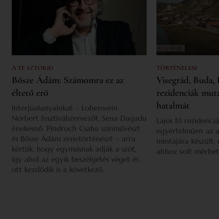
A TE SZTORID
TÖRTÉNELEM
Bősze Ádám: Számomra ez az
Visegrád, Buda, 
éltető erő
rezidenciák mut
hatalmát
Interjúalanyainkat – Lobenwein
Norbert fesztiválszervezőt, Sena Dagadu
Lajos fő rezidenciá
énekesnő, Pindroch Csaba színművészt
egyértelműen az a
és Bősze Ádám zenetörténészt – arra
mintájára készült,
kértük, hogy egymásnak adják a szót,
ahhoz volt mérhet
így ahol az egyik beszélgetés véget ér,
ott kezdődik is a következő.