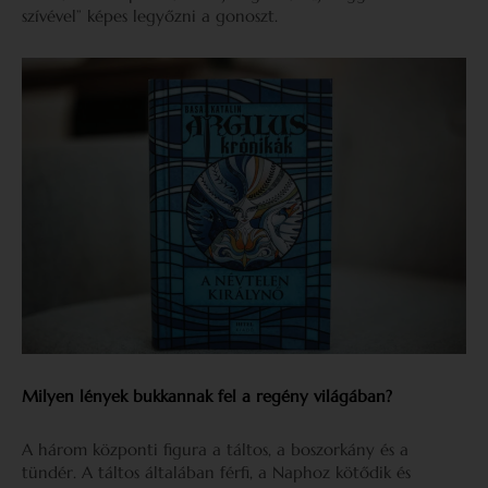
szívével” képes legyőzni a gonoszt.
Milyen lények bukkannak fel a regény világában?
A három központi figura a táltos, a boszorkány és a
tündér. A táltos általában férfi, a Naphoz kötődik és