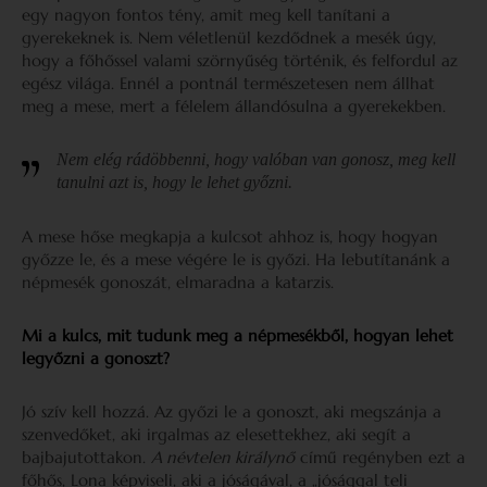
egy nagyon fontos tény, amit meg kell tanítani a
gyerekeknek is. Nem véletlenül kezdődnek a mesék úgy,
hogy a főhőssel valami szörnyűség történik, és felfordul az
egész világa. Ennél a pontnál természetesen nem állhat
meg a mese, mert a félelem állandósulna a gyerekekben.
Nem elég rádöbbenni, hogy valóban van gonosz, meg kell
tanulni azt is, hogy le lehet győzni.
A mese hőse megkapja a kulcsot ahhoz is, hogy hogyan
győzze le, és a mese végére le is győzi. Ha lebutítanánk a
népmesék gonoszát, elmaradna a katarzis.
Mi a kulcs, mit tudunk meg a népmesékből, hogyan lehet
legyőzni a gonoszt?
Jó szív kell hozzá. Az győzi le a gonoszt, aki megszánja a
szenvedőket, aki irgalmas az elesettekhez, aki segít a
bajbajutottakon.
A névtelen királynő
című regényben ezt a
főhős, Lona képviseli, aki a jóságával, a „jósággal teli