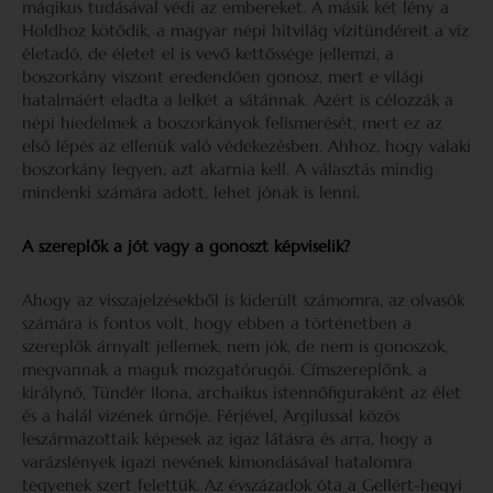
mágikus tudásával védi az embereket. A másik két lény a
Holdhoz kötődik, a magyar népi hitvilág vízitündéreit a víz
életadó, de életet el is vevő kettőssége jellemzi, a
boszorkány viszont eredendően gonosz, mert e világi
hatalmáért eladta a lelkét a sátánnak. Azért is célozzák a
népi hiedelmek a boszorkányok felismerését, mert ez az
első lépés az ellenük való védekezésben. Ahhoz, hogy valaki
boszorkány legyen, azt akarnia kell. A választás mindig
mindenki számára adott, lehet jónak is lenni.
A szereplők a jót vagy a gonoszt képviselik?
Ahogy az visszajelzésekből is kiderült számomra, az olvasók
számára is fontos volt, hogy ebben a történetben a
szereplők árnyalt jellemek, nem jók, de nem is gonoszok,
megvannak a maguk mozgatórugói. Címszereplőnk, a
királynő, Tündér Ilona, archaikus istennőfiguraként az élet
és a halál vizének úrnője. Férjével, Argilussal közös
leszármazottaik képesek az igaz látásra és arra, hogy a
varázslények igazi nevének kimondásával hatalomra
tegyenek szert felettük. Az évszázadok óta a Gellért-hegyi