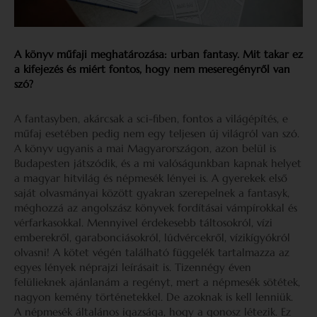
A könyv műfaji meghatározása: urban fantasy. Mit takar ez
a kifejezés és miért fontos, hogy nem meseregényről van
szó?
A fantasyben, akárcsak a sci-fiben, fontos a világépítés, e
műfaj esetében pedig nem egy teljesen új világról van szó.
A könyv ugyanis a mai Magyarországon, azon belül is
Budapesten játszódik, és a mi valóságunkban kapnak helyet
a magyar hitvilág és népmesék lényei is. A gyerekek első
saját olvasmányai között gyakran szerepelnek a fantasyk,
méghozzá az angolszász könyvek fordításai vámpírokkal és
vérfarkasokkal. Mennyivel érdekesebb táltosokról, vízi
emberekről, garabonciásokról, lúdvércekről, vízikígyókról
olvasni! A kötet végén található függelék tartalmazza az
egyes lények néprajzi leírásait is. Tizennégy éven
felülieknek ajánlanám a regényt, mert a népmesék sötétek,
nagyon kemény történetekkel. De azoknak is kell lenniük.
A népmesék általános igazsága, hogy a gonosz létezik. Ez