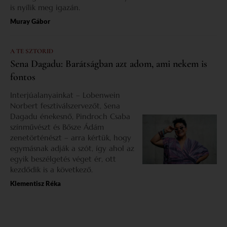
is nyílik meg igazán.
Muray Gábor
A TE SZTORID
Sena Dagadu: Barátságban azt adom, ami nekem is
fontos
Interjúalanyainkat – Lobenwein
Norbert fesztiválszervezőt, Sena
Dagadu énekesnő, Pindroch Csaba
színművészt és Bősze Ádám
zenetörténészt – arra kértük, hogy
egymásnak adják a szót, így ahol az
egyik beszélgetés véget ér, ott
kezdődik is a következő.
Klementisz Réka