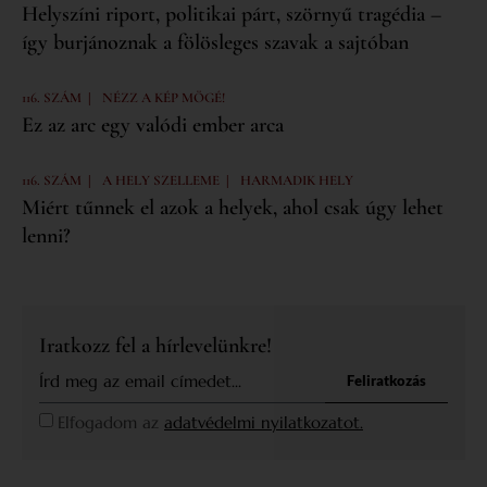
Helyszíni riport, politikai párt, szörnyű tragédia –
így burjánoznak a fölösleges szavak a sajtóban
|
116. SZÁM
NÉZZ A KÉP MÖGÉ!
Ez az arc egy valódi ember arca
|
|
116. SZÁM
A HELY SZELLEME
HARMADIK HELY
Miért tűnnek el azok a helyek, ahol csak úgy lehet
lenni?
Iratkozz fel a hírlevelünkre!
Feliratkozás
Elfogadom az
adatvédelmi nyilatkozatot.