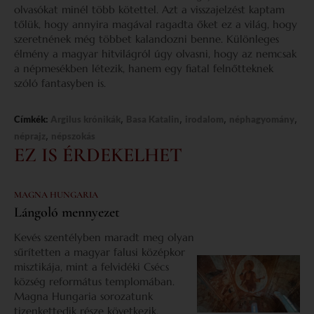
olvasókat minél több kötettel. Azt a visszajelzést kaptam
tőlük, hogy annyira magával ragadta őket ez a világ, hogy
szeretnének még többet kalandozni benne. Különleges
élmény a magyar hitvilágról úgy olvasni, hogy az nemcsak
a népmesékben létezik, hanem egy fiatal felnőtteknek
szóló fantasyben is.
,
,
,
,
Címkék:
Argilus krónikák
Basa Katalin
irodalom
néphagyomány
,
néprajz
népszokás
EZ IS ÉRDEKELHET
MAGNA HUNGARIA
Lángoló mennyezet
Kevés szentélyben maradt meg olyan
sűrítetten a magyar falusi középkor
misztikája, mint a felvidéki Csécs
község református templomában.
Magna Hungaria sorozatunk
tizenkettedik része következik.