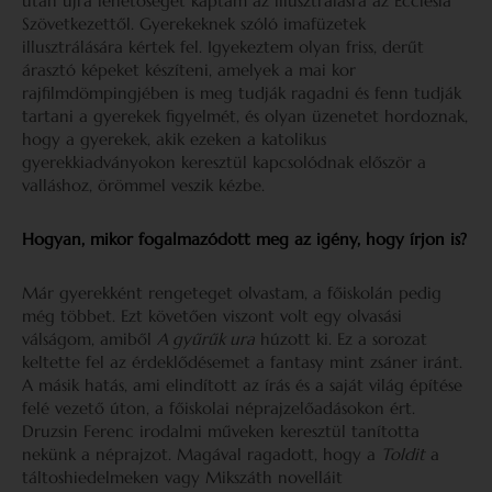
után újra lehetőséget kaptam az illusztrálásra az Ecclesia
Szövetkezettől. Gyerekeknek szóló imafüzetek
illusztrálására kértek fel. Igyekeztem olyan friss, derűt
árasztó képeket készíteni, amelyek a mai kor
rajfilmdömpingjében is meg tudják ragadni és fenn tudják
tartani a gyerekek figyelmét, és olyan üzenetet hordoznak,
hogy a gyerekek, akik ezeken a katolikus
gyerekkiadványokon keresztül kapcsolódnak először a
valláshoz, örömmel veszik kézbe.
Hogyan, mikor fogalmazódott meg az igény, hogy írjon is?
Már gyerekként rengeteget olvastam, a főiskolán pedig
még többet. Ezt követően viszont volt egy olvasási
válságom, amiből
A gyűrűk ura
húzott ki. Ez a sorozat
keltette fel az érdeklődésemet a fantasy mint zsáner iránt.
A másik hatás, ami elindított az írás és a saját világ építése
felé vezető úton, a főiskolai néprajzelőadásokon ért.
Druzsin Ferenc irodalmi műveken keresztül tanította
nekünk a néprajzot. Magával ragadott, hogy a
Toldit
a
táltoshiedelmeken vagy Mikszáth novelláit