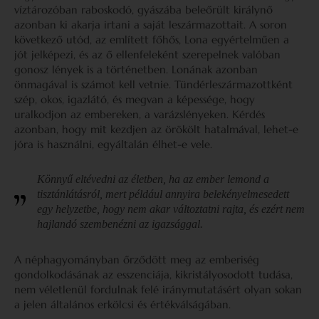
víztározóban raboskodó, gyászába beleőrült királynő
azonban ki akarja irtani a saját leszármazottait. A soron
következő utód, az említett főhős, Lona egyértelműen a
jót jelképezi, és az ő ellenfeleként szerepelnek valóban
gonosz lények is a történetben. Lonának azonban
önmagával is számot kell vetnie. Tündérleszármazottként
szép, okos, igazlátó, és megvan a képessége, hogy
uralkodjon az embereken, a varázslényeken. Kérdés
azonban, hogy mit kezdjen az örökölt hatalmával, lehet-e
jóra is használni, egyáltalán élhet-e vele.
Könnyű eltévedni az életben, ha az ember lemond a
tisztánlátásról, mert például annyira belekényelmesedett
egy helyzetbe, hogy nem akar változtatni rajta, és ezért nem
hajlandó szembenézni az igazsággal.
A néphagyományban őrződött meg az emberiség
gondolkodásának az esszenciája, kikristályosodott tudása,
nem véletlenül fordulnak felé iránymutatásért olyan sokan
a jelen általános erkölcsi és értékválságában.