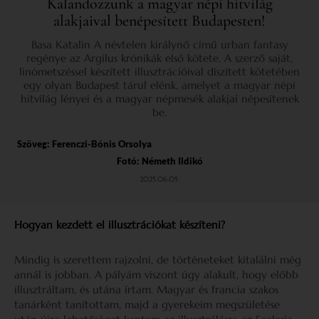
Kalandozzunk a magyar népi hitvilág
alakjaival benépesített Budapesten!
Basa Katalin A névtelen királynő című urban fantasy
regénye az Argilus krónikák első kötete. A szerző saját,
linómetszéssel készített illusztrációival díszített kötetében
egy olyan Budapest tárul elénk, amelyet a magyar népi
hitvilág lényei és a magyar népmesék alakjai népesítenek
be.
Szöveg:
Ferenczi-Bónis Orsolya
Fotó: Németh Ildikó
2025.06.05.
Hogyan kezdett el illusztrációkat készíteni?
Mindig is szerettem rajzolni, de történeteket kitalálni még
annál is jobban. A pályám viszont úgy alakult, hogy előbb
illusztráltam, és utána írtam. Magyar és francia szakos
tanárként tanítottam, majd a gyerekeim megszületése