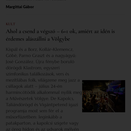
Margittai Gábor
KULT
Ahol a csend a végszó – 6+1 ok, amiért az idén is
érdemes alászállni a Völgybe
Kispál és a Borz, Kollár-Klemencz,
Góbé, Parno Graszt és a nagyágyú:
José González. Újra fénybe boruló
dörögdi Klastrom, egyszeri
szimfonikus találkozások, vers és
mezítlábas folk, világzene meg jazz a
csillagok alatt – július 24-én
harmincötödik alkalommal nyílik meg
a Művészetek Völgye. De Kapolcs,
Taliándörögd és Vigántpetend igazi
programja most sem fér el a
műsorfüzetben: leginkább a
patakparton, a kapolcsi szigete vagy
az öreg hídon és az udvarok mélyén