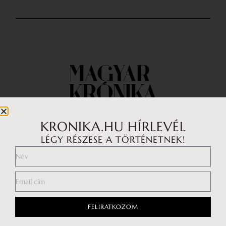
KRONIKA.HU HÍRLEVÉL
LÉGY RÉSZESE A TÖRTÉNETNEK!
Impresszum
Médiaajánlat
Általános Szerződési Feltételek
Adatkezelési tájékoztató
FELIRATKOZOM
Hozzászólási szabályzat