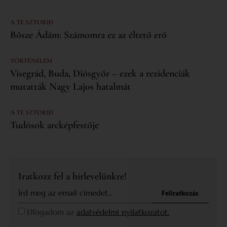
A TE SZTORID
Bősze Ádám: Számomra ez az éltető erő
TÖRTÉNELEM
Visegrád, Buda, Diósgyőr – ezek a rezidenciák
mutatták Nagy Lajos hatalmát
A TE SZTORID
Tudósok arcképfestője
Iratkozz fel a hírlevelünkre!
Feliratkozás
Elfogadom az
adatvédelmi nyilatkozatot.