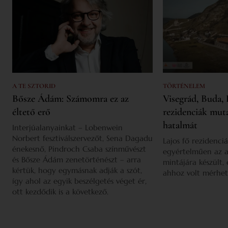
A TE SZTORID
TÖRTÉNELEM
Bősze Ádám: Számomra ez az
Visegrád, Buda, 
éltető erő
rezidenciák mut
hatalmát
Interjúalanyainkat – Lobenwein
Norbert fesztiválszervezőt, Sena Dagadu
Lajos fő rezidenciá
énekesnő, Pindroch Csaba színművészt
egyértelműen az a
és Bősze Ádám zenetörténészt – arra
mintájára készült,
kértük, hogy egymásnak adják a szót,
ahhoz volt mérhet
így ahol az egyik beszélgetés véget ér,
ott kezdődik is a következő.