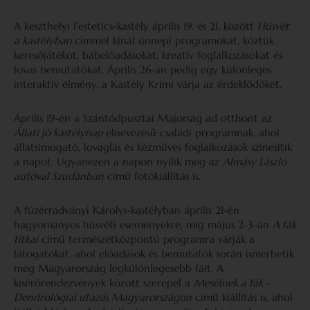
A keszthelyi Festetics-kastély április 19. és 21. között
Húsvét
a kastélyban
címmel kínál ünnepi programokat, köztük
keresőjátékot, bábelőadásokat, kreatív foglalkozásokat és
lovas bemutatókat. Április 26-án pedig egy különleges
interaktív élmény, a Kastély Krimi várja az érdeklődőket.
Április 19-én a Szántódpusztai Majorság ad otthont az
Állati jó kastélynap
elnevezésű családi programnak, ahol
állatsimogató, lovaglás és kézműves foglalkozások színesítik
a napot. Ugyanezen a napon nyílik meg az
Almásy László
autóval Szudánban
című fotókiállítás is.
A füzérradványi Károlyi-kastélyban április 21-én
hagyományos húsvéti eseményekre, míg május 2-3-án
A fák
titkai
című természetközpontú programra várják a
látogatókat, ahol előadások és bemutatók során ismerhetik
meg Magyarország legkülönlegesebb fáit. A
kísérőrendezvények között szerepel a
Mesélnek a fák –
Dendrológiai utazás Magyarországon
című kiállítás is, ahol