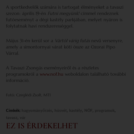
A sportkedvelők számára is tartogat élményeket a tavaszi
szezon: április 19-én
Futni megyünk!
címmel rendeznek
futóeseményt a dégi kastély parkjában, melyet nyáron is
folytatnak havi rendszerességgel.
Május 31-én kerül sor a
Vártól várig futás
nevű versenyre,
amely a simontornyai várat köti össze az Ozorai Pipo
Várral.
A Tavaszi Zsongás eseményeiről és a részletes
programokról a
www.nof.hu
weboldalon található további
információ.
Fotó: Czeglédi Zsolt, MTI
,
,
,
,
,
Címkék:
hagyományőrzés
húsvét
kastély
NÖF
programok
,
tavasz
vár
EZ IS ÉRDEKELHET