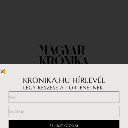
KRONIKA.HU HÍRLEVÉL
LÉGY RÉSZESE A TÖRTÉNETNEK!
Impresszum
Médiaajánlat
Általános Szerződési Feltételek
Adatkezelési tájékoztató
FELIRATKOZOM