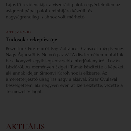
Lajos fő rezidenciája, a visegrádi palota egyértelműen az
avignoni pápai palota mintájára készült, és
nagyságrendileg is ahhoz volt mérhető.
A TE SZTORID
Tudósok arcképfestője
Beszéltünk Einsteinről, Bay Zoltánról, Gaussról, még Nemes
Nagy Ágnesről is. Nemrég az MTA dísztermében mutatták
be a könyvét egyik legkedvesebb interjúalanyáról, Lovász
Lászlóról. Az eseményen Szigeti Tamás készítette a képeket,
aki annak idején Simonyi Károlyhoz is elkísérte. Az
ismeretterjesztő újságírás nagy alakjával, Staar Gyulával
beszélgettem, aki negyven éven át szerkesztette, vezette a
Természet Világát.
AKTUÁLIS