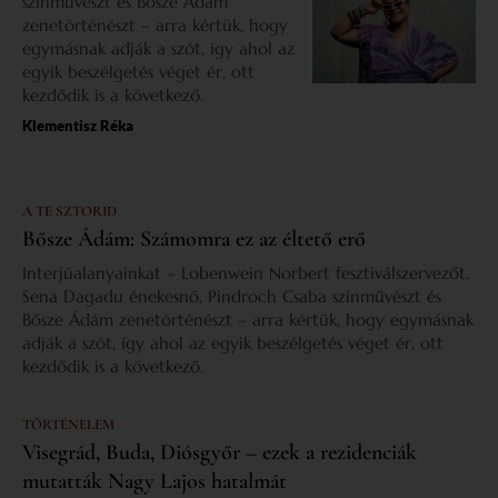
színművészt és Bősze Ádám
zenetörténészt – arra kértük, hogy
egymásnak adják a szót, így ahol az
egyik beszélgetés véget ér, ott
kezdődik is a következő.
Klementisz Réka
A TE SZTORID
Bősze Ádám: Számomra ez az éltető erő
Interjúalanyainkat – Lobenwein Norbert fesztiválszervezőt,
Sena Dagadu énekesnő, Pindroch Csaba színművészt és
Bősze Ádám zenetörténészt – arra kértük, hogy egymásnak
adják a szót, így ahol az egyik beszélgetés véget ér, ott
kezdődik is a következő.
TÖRTÉNELEM
Visegrád, Buda, Diósgyőr – ezek a rezidenciák
mutatták Nagy Lajos hatalmát