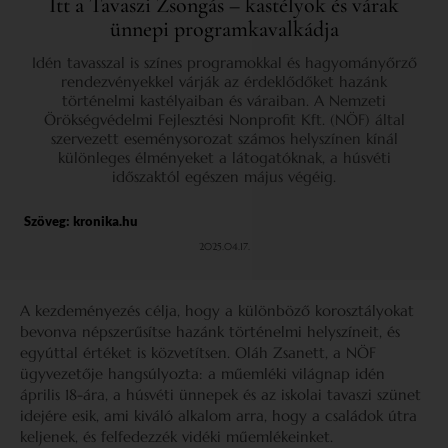
Itt a Tavaszi Zsongás – kastélyok és várak
ünnepi programkavalkádja
Idén tavasszal is színes programokkal és hagyományőrző
rendezvényekkel várják az érdeklődőket hazánk
történelmi kastélyaiban és váraiban. A Nemzeti
Örökségvédelmi Fejlesztési Nonprofit Kft. (NÖF) által
szervezett eseménysorozat számos helyszínen kínál
különleges élményeket a látogatóknak, a húsvéti
időszaktól egészen május végéig.
Szöveg:
kronika.hu
2025.04.17.
A kezdeményezés célja, hogy a különböző korosztályokat
bevonva népszerűsítse hazánk történelmi helyszíneit, és
egyúttal értéket is közvetítsen. Oláh Zsanett, a NÖF
ügyvezetője hangsúlyozta: a műemléki világnap idén
április 18-ára, a húsvéti ünnepek és az iskolai tavaszi szünet
idejére esik, ami kiváló alkalom arra, hogy a családok útra
keljenek, és felfedezzék vidéki műemlékeinket.