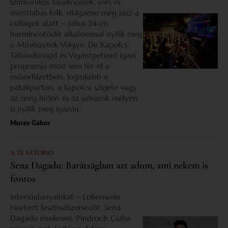
szimfonikus találkozások, vers és
mezítlábas folk, világzene meg jazz a
csillagok alatt – július 24-én
harmincötödik alkalommal nyílik meg
a Művészetek Völgye. De Kapolcs,
Taliándörögd és Vigántpetend igazi
programja most sem fér el a
műsorfüzetben: leginkább a
patakparton, a kapolcsi szigete vagy
az öreg hídon és az udvarok mélyén
is nyílik meg igazán.
Muray Gábor
A TE SZTORID
Sena Dagadu: Barátságban azt adom, ami nekem is
fontos
Interjúalanyainkat – Lobenwein
Norbert fesztiválszervezőt, Sena
Dagadu énekesnő, Pindroch Csaba