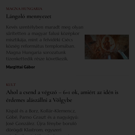
MAGNA HUNGARIA
Lángoló mennyezet
Kevés szentélyben maradt meg olyan
sűrítetten a magyar falusi középkor
misztikája, mint a felvidéki Csécs
község református templomában.
Magna Hungaria sorozatunk
tizenkettedik része következik.
Margittai Gábor
KULT
Ahol a csend a végszó – 6+1 ok, amiért az idén is
érdemes alászállni a Völgybe
Kispál és a Borz, Kollár-Klemencz,
Góbé, Parno Graszt és a nagyágyú:
José González. Újra fénybe boruló
dörögdi Klastrom, egyszeri