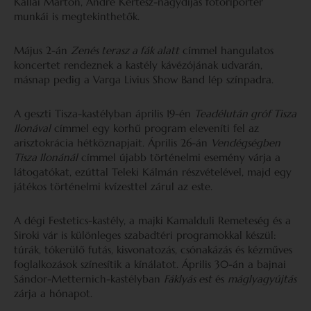
Kállai Márton, André Kertész-nagydíjas fotóriporter
munkái is megtekinthetők.
Május 2-án
Zenés terasz a fák alatt
címmel hangulatos
koncertet rendeznek a kastély kávézójának udvarán,
másnap pedig a Varga Livius Show Band lép színpadra.
A geszti Tisza-kastélyban április 19-én
Teadélután gróf Tisza
Ilonával
címmel egy korhű program eleveníti fel az
arisztokrácia hétköznapjait. Április 26-án
Vendégségben
Tisza Ilonánál
címmel újabb történelmi esemény várja a
látogatókat, ezúttal Teleki Kálmán részvételével, majd egy
játékos történelmi kvízesttel zárul az este.
A dégi Festetics-kastély, a majki Kamalduli Remeteség és a
Siroki vár is különleges szabadtéri programokkal készül:
túrák, tókerülő futás, kisvonatozás, csónakázás és kézműves
foglalkozások színesítik a kínálatot. Április 30-án a bajnai
Sándor-Metternich-kastélyban
Fáklyás est
és
máglyagyújtás
zárja a hónapot.