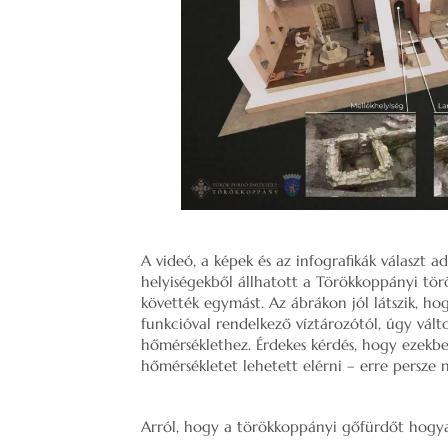
A videó, a képek és az infografikák választ 
helyiségekből állhatott a Törökkoppányi tör
követték egymást. Az ábrákon jól látszik, h
funkcióval rendelkező víztározótól, úgy válto
hőmérséklethez. Érdekes kérdés, hogy ezekb
hőmérsékletet lehetett elérni – erre persze 
Arról, hogy a törökkoppányi gőfürdőt hogyan