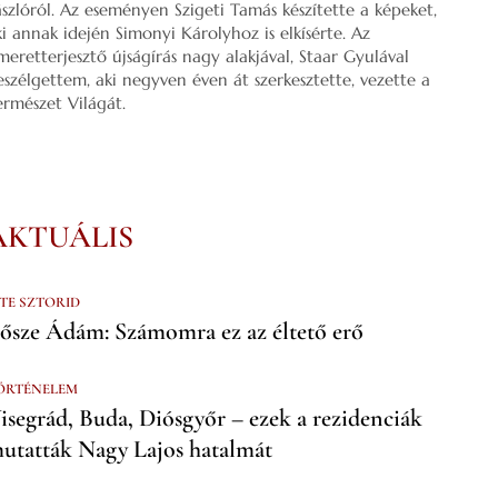
ászlóról. Az eseményen Szigeti Tamás készítette a képeket,
ki annak idején Simonyi Károlyhoz is elkísérte. Az
smeretterjesztő újságírás nagy alakjával, Staar Gyulával
eszélgettem, aki negyven éven át szerkesztette, vezette a
ermészet Világát.
AKTUÁLIS
 TE SZTORID
ősze Ádám: Számomra ez az éltető erő
ÖRTÉNELEM
isegrád, Buda, Diósgyőr – ezek a rezidenciák
utatták Nagy Lajos hatalmát