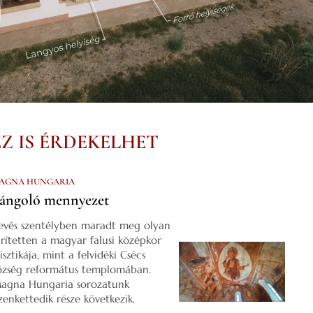
EZ IS ÉRDEKELHET
AGNA HUNGARIA
ángoló mennyezet
evés szentélyben maradt meg olyan
űrítetten a magyar falusi középkor
isztikája, mint a felvidéki Csécs
özség református templomában.
agna Hungaria sorozatunk
izenkettedik része következik.