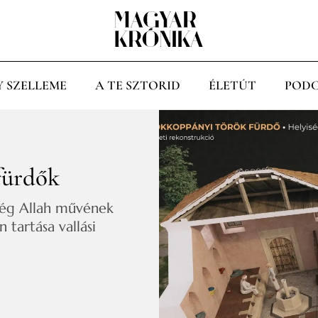
Y SZELLEME
A TE SZTORID
ÉLETÚT
PODC
fürdők
pség Allah művének
n tartása vallási