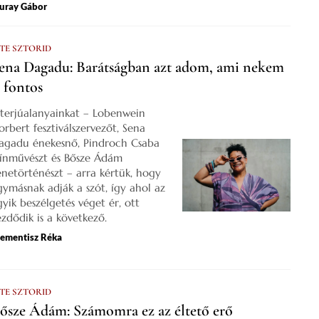
uray Gábor
 TE SZTORID
ena Dagadu: Barátságban azt adom, ami nekem
s fontos
nterjúalanyainkat – Lobenwein
orbert fesztiválszervezőt, Sena
agadu énekesnő, Pindroch Csaba
zínművészt és Bősze Ádám
enetörténészt – arra kértük, hogy
gymásnak adják a szót, így ahol az
gyik beszélgetés véget ér, ott
ezdődik is a következő.
lementisz Réka
 TE SZTORID
ősze Ádám: Számomra ez az éltető erő