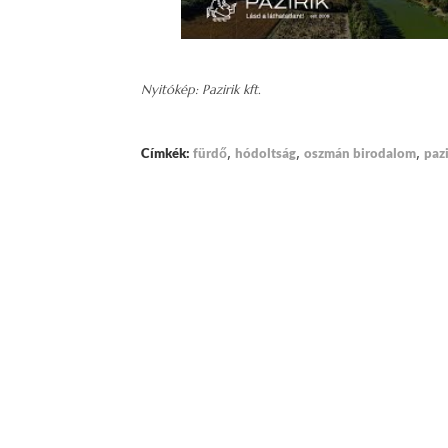
Nyitókép: Pazirik kft.
,
,
,
Címkék:
fürdő
hódoltság
oszmán birodalom
pazi