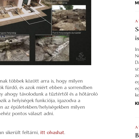
M
A
S
i
I
N
D
s
z
adnak többek között arra is, hogy milyen
e
ök fürdő, és azok miért ebben a sorrendben
e
ogy ahogy távolodunk a tűztértől és a hőtároló
k
zik a helyiségek funkciója, igazodva a
K
en az épületekben/helyiségekben milyen
nehéz pontos választ adni.
A
 sikerült feltárni,
itt olvashat
.
B