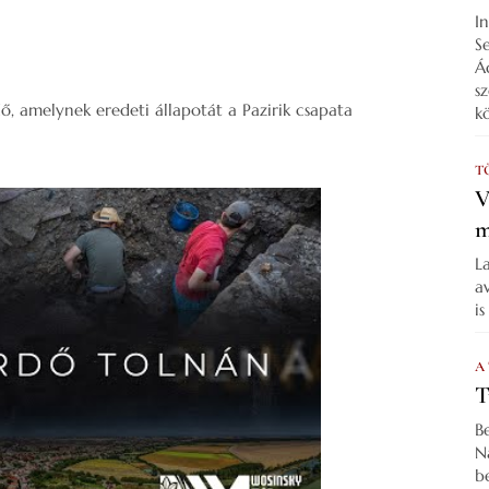
I
S
Á
s
ő, amelynek eredeti állapotát a Pazirik csapata
k
T
V
m
L
a
i
A
T
B
N
b