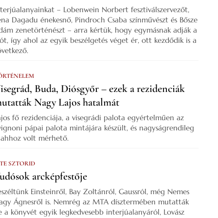
nterjúalanyainkat – Lobenwein Norbert fesztiválszervezőt,
ena Dagadu énekesnő, Pindroch Csaba színművészt és Bősze
dám zenetörténészt – arra kértük, hogy egymásnak adják a
zót, így ahol az egyik beszélgetés véget ér, ott kezdődik is a
övetkező.
ÖRTÉNELEM
isegrád, Buda, Diósgyőr – ezek a rezidenciák
utatták Nagy Lajos hatalmát
ajos fő rezidenciája, a visegrádi palota egyértelműen az
vignoni pápai palota mintájára készült, és nagyságrendileg
s ahhoz volt mérhető.
 TE SZTORID
udósok arcképfestője
eszéltünk Einsteinről, Bay Zoltánról, Gaussról, még Nemes
agy Ágnesről is. Nemrég az MTA dísztermében mutatták
e a könyvét egyik legkedvesebb interjúalanyáról, Lovász