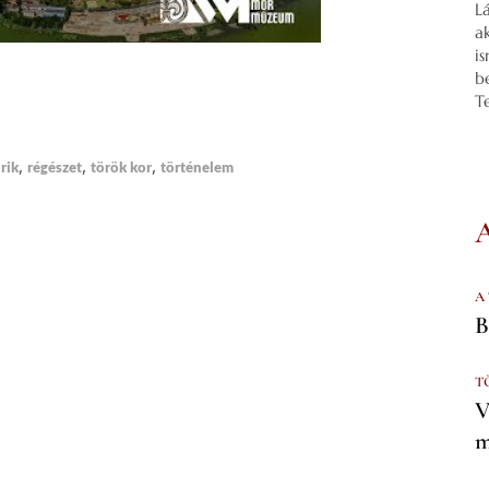
L
a
i
b
T
,
,
,
rik
régészet
török kor
történelem
A
B
T
V
m