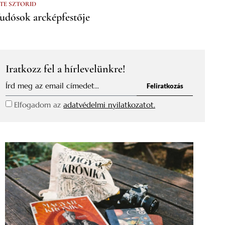
 TE SZTORID
udósok arcképfestője
Iratkozz fel a hírlevelünkre!
Feliratkozás
Elfogadom az
adatvédelmi nyilatkozatot.