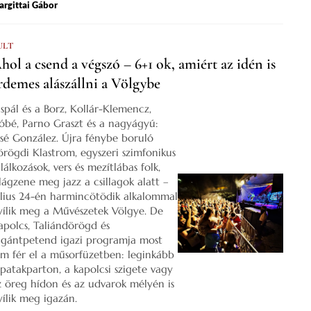
rgittai Gábor
ULT
hol a csend a végszó – 6+1 ok, amiért az idén is
rdemes alászállni a Völgybe
ispál és a Borz, Kollár-Klemencz,
óbé, Parno Graszt és a nagyágyú:
osé González. Újra fénybe boruló
örögdi Klastrom, egyszeri szimfonikus
lálkozások, vers és mezítlábas folk,
ilágzene meg jazz a csillagok alatt –
úlius 24-én harmincötödik alkalommal
yílik meg a Művészetek Völgye. De
apolcs, Taliándörögd és
igántpetend igazi programja most
em fér el a műsorfüzetben: leginkább
 patakparton, a kapolcsi szigete vagy
z öreg hídon és az udvarok mélyén is
yílik meg igazán.