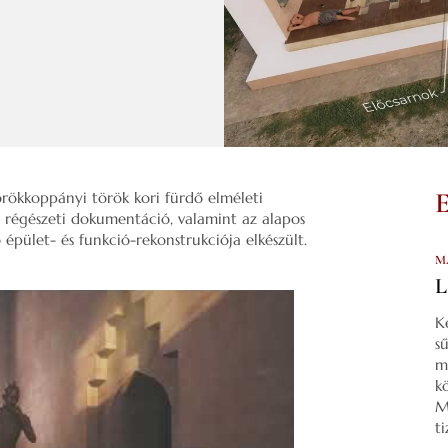
örökkoppányi török kori fürdő elméleti
a régészeti dokumentáció, valamint az alapos
 épület- és funkció-rekonstrukciója elkészült.
M
L
K
s
m
k
M
t