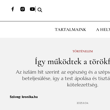
TARTALMAINK
A HEL
TÖRTÉNELEM
Így működtek a török
Az iszlám hit szerint az egészség és a szé
beteljesülése, így a test ápolása és tisztá
kötelezettség.
Szöveg:
kronika.hu
2025.11.04.