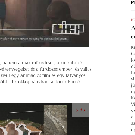
Ma
K
A
é
K
G
J
i, hanem annak működését, a különböző
d
tevékenységeket és a fürdőzés emberi és vallási
ta
 kívül egy animációs film és egy látványos
v
utóbbi Törökkoppányban, a Török Fürdő
j
n
K
V
3 db
s
a
a
n