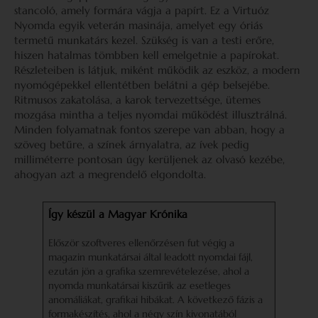
stancoló, amely formára vágja a papírt. Ez a Virtuóz
Nyomda egyik veterán masinája, amelyet egy óriás
termetű munkatárs kezel. Szükség is van a testi erőre,
hiszen hatalmas tömbben kell emelgetnie a papírokat.
Részleteiben is látjuk, miként működik az eszköz, a modern
nyomógépekkel ellentétben belátni a gép belsejébe.
Ritmusos zakatolása, a karok tervezettsége, ütemes
mozgása mintha a teljes nyomdai működést illusztrálná.
Minden folyamatnak fontos szerepe van abban, hogy a
szöveg betűre, a színek árnyalatra, az ívek pedig
milliméterre pontosan úgy kerüljenek az olvasó kezébe,
ahogyan azt a megrendelő elgondolta.
Így készül a Magyar Krónika
Először szoftveres ellenőrzésen fut végig a
magazin munkatársai által leadott nyomdai fájl,
ezután jön a grafika szemrevételezése, ahol a
nyomda munkatársai kiszűrik az esetleges
anomáliákat, grafikai hibákat. A következő fázis a
formakészítés, ahol a négy szín kivonatából