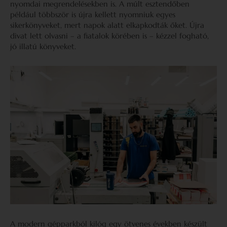
nyomdai megrendelésekben is. A múlt esztendőben
például többször is újra kellett nyomniuk egyes
sikerkönyveket, mert napok alatt elkapkodták őket. Újra
divat lett olvasni – a fiatalok körében is – kézzel fogható,
jó illatú könyveket.
A modern gépparkból kilóg egy ötvenes években készült