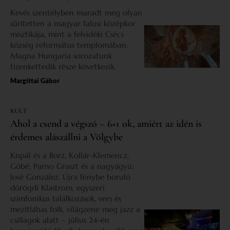
Kevés szentélyben maradt meg olyan
sűrítetten a magyar falusi középkor
misztikája, mint a felvidéki Csécs
község református templomában.
Magna Hungaria sorozatunk
tizenkettedik része következik.
Margittai Gábor
KULT
Ahol a csend a végszó – 6+1 ok, amiért az idén is
érdemes alászállni a Völgybe
Kispál és a Borz, Kollár-Klemencz,
Góbé, Parno Graszt és a nagyágyú:
José González. Újra fénybe boruló
dörögdi Klastrom, egyszeri
szimfonikus találkozások, vers és
mezítlábas folk, világzene meg jazz a
csillagok alatt – július 24-én