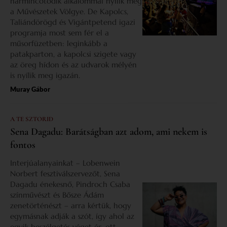
harmincötödik alkalommal nyílik meg
a Művészetek Völgye. De Kapolcs,
Taliándörögd és Vigántpetend igazi
programja most sem fér el a
műsorfüzetben: leginkább a
patakparton, a kapolcsi szigete vagy
az öreg hídon és az udvarok mélyén
is nyílik meg igazán.
Muray Gábor
A TE SZTORID
Sena Dagadu: Barátságban azt adom, ami nekem is
fontos
Interjúalanyainkat – Lobenwein
Norbert fesztiválszervezőt, Sena
Dagadu énekesnő, Pindroch Csaba
színművészt és Bősze Ádám
zenetörténészt – arra kértük, hogy
egymásnak adják a szót, így ahol az
egyik beszélgetés véget ér, ott