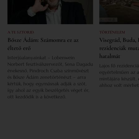
A TE SZTORID
TÖRTÉNELEM
Bősze Ádám: Számomra ez az
Visegrád, Buda, 
éltető erő
rezidenciák mut
hatalmát
Interjúalanyainkat – Lobenwein
Norbert fesztiválszervezőt, Sena Dagadu
Lajos fő rezidenciá
énekesnő, Pindroch Csaba színművészt
egyértelműen az a
és Bősze Ádám zenetörténészt – arra
mintájára készült,
kértük, hogy egymásnak adják a szót,
ahhoz volt mérhet
így ahol az egyik beszélgetés véget ér,
ott kezdődik is a következő.