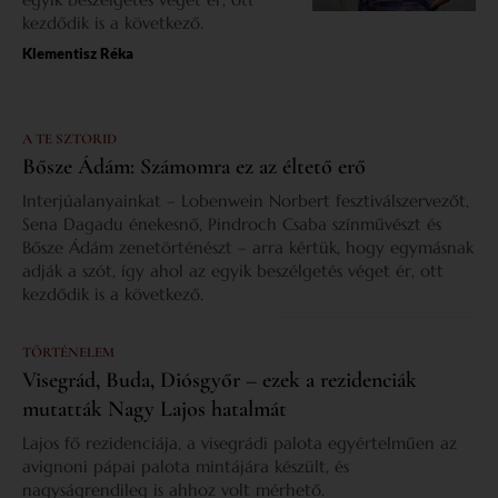
kezdődik is a következő.
Klementisz Réka
A TE SZTORID
Bősze Ádám: Számomra ez az éltető erő
Interjúalanyainkat – Lobenwein Norbert fesztiválszervezőt,
Sena Dagadu énekesnő, Pindroch Csaba színművészt és
Bősze Ádám zenetörténészt – arra kértük, hogy egymásnak
adják a szót, így ahol az egyik beszélgetés véget ér, ott
kezdődik is a következő.
TÖRTÉNELEM
Visegrád, Buda, Diósgyőr – ezek a rezidenciák
mutatták Nagy Lajos hatalmát
Lajos fő rezidenciája, a visegrádi palota egyértelműen az
avignoni pápai palota mintájára készült, és
nagyságrendileg is ahhoz volt mérhető.