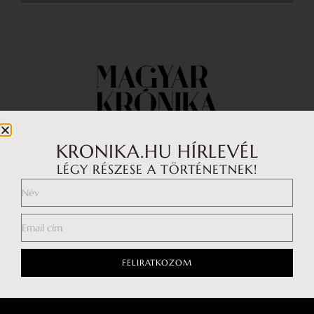
KRONIKA.HU HÍRLEVÉL
LÉGY RÉSZESE A TÖRTÉNETNEK!
Impresszum
Médiaajánlat
Általános Szerződési Feltételek
Adatkezelési tájékoztató
FELIRATKOZOM
Hozzászólási szabályzat