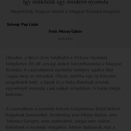
Így működik egy modern nyomda
Megnéztük, hogyan készül a Magyar Krónika magazin.
Szöveg:
Pap Lázár
Fotó: Muray Gábor
2025.08.10.
Óbudán, a Bécsi úton található a Virtuóz Nyomda
telephelye. Itt ölt anyagi alakot háromhavonta a Magyar
Krónika. A csarnokszerű épületbe belépve sajátos illat
csapja meg az orrunkat. Olyan, mintha egy új könyvbe
szagolnánk bele, a lapok és a tinta illatának aromás
egyvelegét érezzük, csak sokkal erősebben. A hatás mégis
kellemes.
A csarnokban a nyomda három tulajdonosa közül ketten
fogadnak bennünket. Eredetileg sem Miseje Balázs, sem
Tolonics Gergely nem szakmabeli, mégis ezer szálon
kötődnek a nyomda világához. Miseje Balázsnak már a