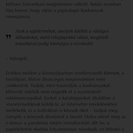
kéthavi, háromhavi megjelenésre váltott. Balázs azonban
hisz benne, hogy eljön a papíralapú kiadványok
reneszánsza.
Azok a sajtótermékek, amelyek túlélték a válságos
időszakokat, stabil réteglapokká váltak, megfelelő
tematikával pedig lehetséges a növekedés
– fejtegeti.
Érdekes módon a könnyűiparban tevékenykedő kliensek, a
textilipari, illetve divatcégek megrendelései nem
csökkentek. Tudják, mire használják a kiadványaikat,
kiforrott márkák nem engedik el a nyomtatott
reklámanyagaikat. Ezeket a katalógusokat általában a
viszonteladóknak küldik ki, az internetes rendelésekhez
mellékelik, és a boltokban is kiteszik őket – tudjuk meg.
Gergely a könyvek divatjáról is beszél. Hiába jelent meg az
e-könyv, a pandémia idején trendforduló állt be, a
papírkötetek eladása folyamatosan növekszik, ez látható a