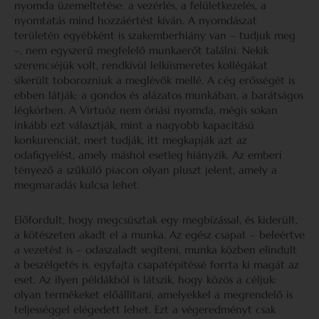
nyomda üzemeltetése: a vezérlés, a felületkezelés, a
nyomtatás mind hozzáértést kíván. A nyomdászat
területén egyébként is szakemberhiány van – tudjuk meg
–, nem egyszerű megfelelő munkaerőt találni. Nekik
szerencséjük volt, rendkívül lelkiismeretes kollégákat
sikerült toborozniuk a meglévők mellé. A cég erősségét is
ebben látják: a gondos és alázatos munkában, a barátságos
légkörben. A Virtuóz nem óriási nyomda, mégis sokan
inkább ezt választják, mint a nagyobb kapacitású
konkurenciát, mert tudják, itt megkapják azt az
odafigyelést, amely máshol esetleg hiányzik. Az emberi
tényező a szűkülő piacon olyan pluszt jelent, amely a
megmaradás kulcsa lehet.
Előfordult, hogy megcsúsztak egy megbízással, és kiderült,
a kötészeten akadt el a munka. Az egész csapat – beleértve
a vezetést is – odaszaladt segíteni, munka közben elindult
a beszélgetés is, egyfajta csapatépítéssé forrta ki magát az
eset. Az ilyen példákból is látszik, hogy közös a céljuk:
olyan termékeket előállítani, amelyekkel a megrendelő is
teljességgel elégedett lehet. Ezt a végeredményt csak