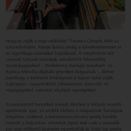
Hogyan zajlik a napi működés? Tolonics Gergely felel az
üzemeltetésért, Miseje Balázs pedig a kereskedelemmel és
az ügyfélkapcsolatokkal foglalkozik. A telephelyen két
csarnok tartozik hozzájuk, mindkettőt felszerelték
nyomdagépekkel – Heidelberg márkájú ívesofszet- és
Konica Minolta digitális gépekkel dolgoznak –, illetve,
minthogy a kötészeti feldolgozás is házon belül zajlik,
hajtogató-, ragasztókötő, táblakészítő, stancoló- és
vágógépekkel, valamint irkafűző egységekkel.
A nyomtatott termékek jövőjét illetően a Virtuóz vezetői
optimisták. Igaz, az utóbbi időben a magazinok, havilapok
forgalma csökkent, a koronavírus-járvány pedig tovább
rontott a helyzeten: némelyik lapot már csak a maradék
pár száz előfizető kedvéért nyomtatták ki, több lap pedig