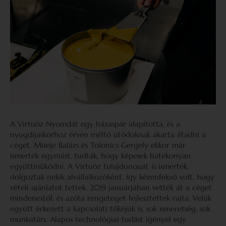
A Virtuóz Nyomdát egy házaspár alapította, és a
nyugdíjaskorhoz érvén méltó utódoknak akarta átadni a
céget. Miseje Balázs és Tolonics Gergely ekkor már
ismerték egymást, tudták, hogy képesek hatékonyan
együttműködni. A Virtuóz tulajdonosait is ismerték,
dolgoztak nekik alvállalkozóként, így kézenfekvő volt, hogy
vételi ajánlatot tettek. 2019 januárjában vették át a céget
mindenestől, és azóta rengeteget fejlesztettek rajta. Velük
együtt érkezett a kapcsolati tőkéjük is, sok ismeretség, sok
munkatárs. Alapos technológiai tudást igényel egy