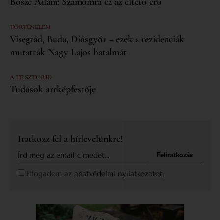
Bősze Ádám: Számomra ez az éltető erő
TÖRTÉNELEM
Visegrád, Buda, Diósgyőr – ezek a rezidenciák
mutatták Nagy Lajos hatalmát
A TE SZTORID
Tudósok arcképfestője
Iratkozz fel a hírlevelünkre!
Feliratkozás
Elfogadom az
adatvédelmi nyilatkozatot.