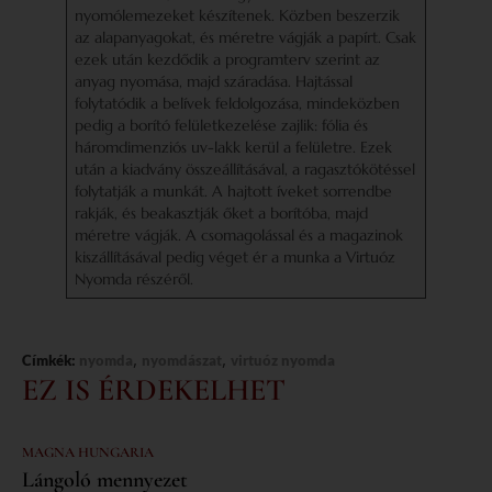
nyomólemezeket készítenek. Közben beszerzik
az alapanyagokat, és méretre vágják a papírt. Csak
ezek után kezdődik a programterv szerint az
anyag nyomása, majd száradása. Hajtással
folytatódik a belívek feldolgozása, mindeközben
pedig a borító felületkezelése zajlik: fólia és
háromdimenziós uv-lakk kerül a felületre. Ezek
után a kiadvány összeállításával, a ragasztókötéssel
folytatják a munkát. A hajtott íveket sorrendbe
rakják, és beakasztják őket a borítóba, majd
méretre vágják. A csomagolással és a magazinok
kiszállításával pedig véget ér a munka a Virtuóz
Nyomda részéről.
,
,
Címkék:
nyomda
nyomdászat
virtuóz nyomda
EZ IS ÉRDEKELHET
MAGNA HUNGARIA
Lángoló mennyezet