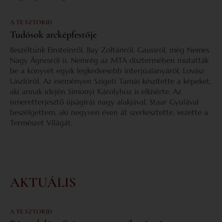
A TE SZTORID
Tudósok arcképfestője
Beszéltünk Einsteinről, Bay Zoltánról, Gaussról, még Nemes
Nagy Ágnesről is. Nemrég az MTA dísztermében mutatták
be a könyvét egyik legkedvesebb interjúalanyáról, Lovász
Lászlóról. Az eseményen Szigeti Tamás készítette a képeket,
aki annak idején Simonyi Károlyhoz is elkísérte. Az
ismeretterjesztő újságírás nagy alakjával, Staar Gyulával
beszélgettem, aki negyven éven át szerkesztette, vezette a
Természet Világát.
AKTUÁLIS
A TE SZTORID