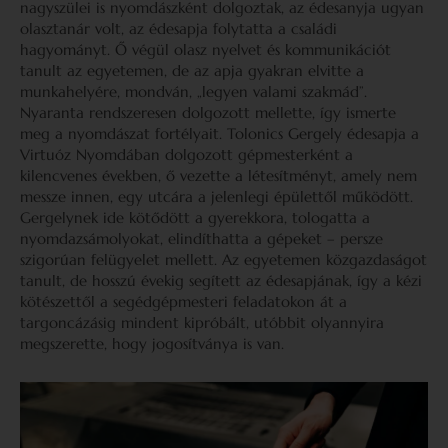
nagyszülei is nyomdászként dolgoztak, az édesanyja ugyan
olasztanár volt, az édesapja folytatta a családi
hagyományt. Ő végül olasz nyelvet és kommunikációt
tanult az egyetemen, de az apja gyakran elvitte a
munkahelyére, mondván, „legyen valami szakmád”.
Nyaranta rendszeresen dolgozott mellette, így ismerte
meg a nyomdászat fortélyait. Tolonics Gergely édesapja a
Virtuóz Nyomdában dolgozott gépmesterként a
kilencvenes években, ő vezette a létesítményt, amely nem
messze innen, egy utcára a jelenlegi épülettől működött.
Gergelynek ide kötődött a gyerekkora, tologatta a
nyomdazsámolyokat, elindíthatta a gépeket – persze
szigorúan felügyelet mellett. Az egyetemen közgazdaságot
tanult, de hosszú évekig segített az édesapjának, így a kézi
kötészettől a segédgépmesteri feladatokon át a
targoncázásig mindent kipróbált, utóbbit olyannyira
megszerette, hogy jogosítványa is van.