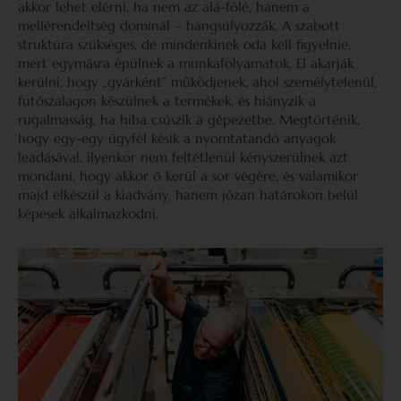
akkor lehet elérni, ha nem az alá-fölé, hanem a
mellérendeltség dominál – hangsúlyozzák. A szabott
struktúra szükséges, de mindenkinek oda kell figyelnie,
mert egymásra épülnek a munkafolyamatok. El akarják
kerülni, hogy „gyárként” működjenek, ahol személytelenül,
futószalagon készülnek a termékek, és hiányzik a
rugalmasság, ha hiba csúszik a gépezetbe. Megtörténik,
hogy egy-egy ügyfél késik a nyomtatandó anyagok
leadásával, ilyenkor nem feltétlenül kényszerülnek azt
mondani, hogy akkor ő kerül a sor végére, és valamikor
majd elkészül a kiadvány, hanem józan határokon belül
képesek alkalmazkodni.