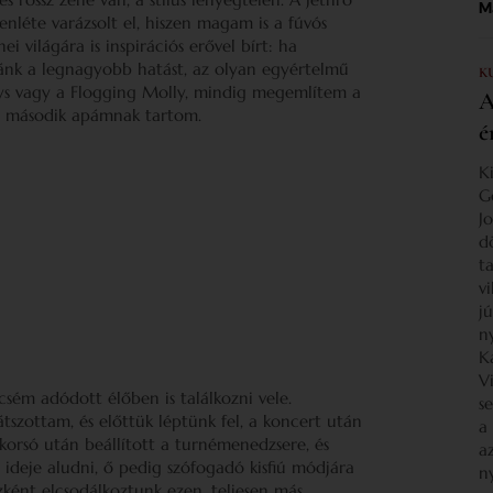
Ma
enléte varázsolt el, hiszen magam is a fúvós
i világára is inspirációs erővel bírt: ha
ánk a legnagyobb hatást, az olyan egyértelmű
K
ys vagy a Flogging Molly, mindig megemlítem a
A
g a második apámnak tartom.
é
K
G
J
d
ta
v
j
n
K
V
csém adódott élőben is találkozni vele.
s
szottam, és előttük léptünk fel, a koncert után
a
orsó után beállított a turnémenedzsere, és
a
t ideje aludni, ő pedig szófogadó kisfiú módjára
n
zként elcsodálkoztunk ezen, teljesen más