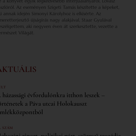
e a könyvét egyik legkedvesebb interjúalanyáról, Lovász
ászlóról. Az eseményen Szigeti Tamás készítette a képeket,
ki annak idején Simonyi Károlyhoz is elkísérte. Az
smeretterjesztő újságírás nagy alakjával, Staar Gyulával
eszélgettem, aki negyven éven át szerkesztette, vezette a
ermészet Világát.
AKTUÁLIS
ULT
 házassági évfordulónkra itthon leszek –
örténetek a Páva utcai Holokauszt
mlékközpontból
6. SZÁM
elyszíni riport, politikai párt, szörnyű tragédia