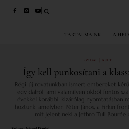
TARTALMAINK
A HEL
|
EGY DAL
KULT
Így kell punkosítani a klas
Régi-új rovatunkban ismert embereket kérü
egy dalról, ami valamilyen okból fontos sz
évekkel korábbi, kizárólag nyomtatásban 
hoztunk, amelyben Péter János, a Firkin fro
mit jelent neki a Jethro Tull Bourée
Szöveg:
Német Dániel