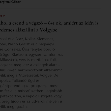
rgittai Gábor
ULT
hol a csend a végszó – 6+1 ok, amiért az idén is
rdemes alászállni a Völgybe
ispál és a Borz, Kollár-Klemencz,
óbé, Parno Graszt és a nagyágyú:
osé González. Újra fénybe boruló
örögdi Klastrom, egyszeri szimfonikus
lálkozások, vers és mezítlábas folk,
ilágzene meg jazz a csillagok alatt –
úlius 24-én harmincötödik alkalommal
yílik meg a Művészetek Völgye. De
apolcs, Taliándörögd és
igántpetend igazi programja most
em fér el a műsorfüzetben: leginkább
 patakparton, a kapolcsi szigete vagy
z öreg hídon és az udvarok mélyén is
yílik meg igazán.