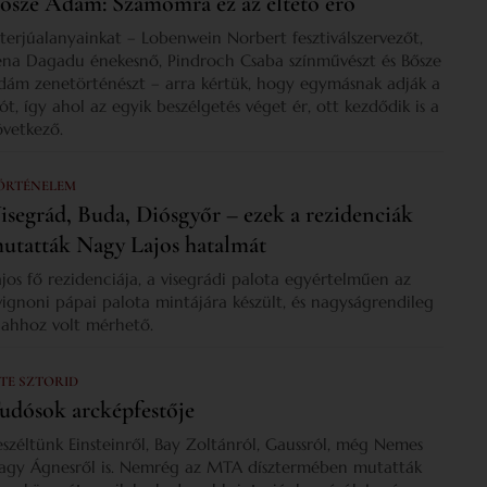
ősze Ádám: Számomra ez az éltető erő
nterjúalanyainkat – Lobenwein Norbert fesztiválszervezőt,
ena Dagadu énekesnő, Pindroch Csaba színművészt és Bősze
dám zenetörténészt – arra kértük, hogy egymásnak adják a
zót, így ahol az egyik beszélgetés véget ér, ott kezdődik is a
övetkező.
ÖRTÉNELEM
isegrád, Buda, Diósgyőr – ezek a rezidenciák
utatták Nagy Lajos hatalmát
ajos fő rezidenciája, a visegrádi palota egyértelműen az
vignoni pápai palota mintájára készült, és nagyságrendileg
s ahhoz volt mérhető.
 TE SZTORID
udósok arcképfestője
eszéltünk Einsteinről, Bay Zoltánról, Gaussról, még Nemes
agy Ágnesről is. Nemrég az MTA dísztermében mutatták