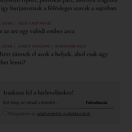
 így burjánoznak a fölösleges szavak a sajtóban
|
6. SZÁM
NÉZZ A KÉP MÖGÉ!
z az arc egy valódi ember arca
|
|
6. SZÁM
A HELY SZELLEME
HARMADIK HELY
iért tűnnek el azok a helyek, ahol csak úgy
ehet lenni?
Iratkozz fel a hírlevelünkre!
Feliratkozás
Elfogadom az
adatvédelmi nyilatkozatot.