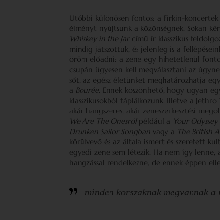
Utóbbi különösen fontos: a Firkin-koncertek
élményt nyújtsunk a közönségnek. Sokan ké
Whiskey in the Jar
című ír klasszikus feldolg
mindig játszottuk, és jelenleg is a fellépése
öröm előadni: a zene egy hihetetlenül fonto
csupán ügyesen kell megválasztani az úgyne
sőt, az egész életünket meghatározhatja eg
a
Bourée
. Ennek köszönhető, hogy ugyan egy
klasszikusokból táplálkozunk. Illetve a Jethr
akár hangszeres, akár zeneszerkesztési mego
We Are The Onesról
például a
Your Odyssey
Drunken Sailor Songban
vagy a
The British 
körülvevő és az általa ismert és szeretett ku
egyedi zene sem létezik. Ha nem így lenne,
hangzással rendelkezne, de ennek éppen elle
minden korszaknak megvannak a m