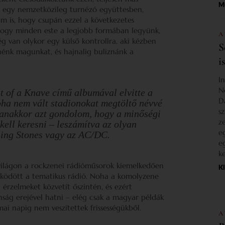
M
a, egy nemzetközileg turnézó együttesben,
m is, hogy csupán ezzel a következetes
 hogy minden este a legjobb formában legyünk,
A
ég van olykor egy külső kontrollra, aki kézben
S
nénk magunkat, és hajnalig buliznánk a
i
I
N
t of a Knave
című albumával elvitte a
D
oha nem vált stadionokat megtöltő névvé
s
yanakkor azt gondolom, hogy a minőségi
z
ell keresni – leszámítva az olyan
e
lling Stones vagy az AC/DC.
e
k
 világon a rockzenei rádióműsorok kiemelkedően
K
űködött a tematikus rádió. Noha a komolyzene
 érzelmeket közvetít őszintén, és ezért
nság erejével hatni – elég csak a magyar példák
mai napig nem veszítettek frissességükből.
A