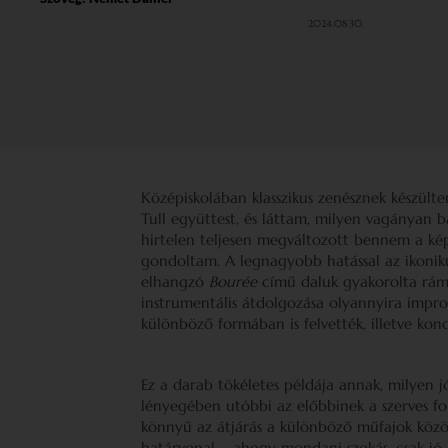
2024.08.30.
Középiskolában klasszikus zenésznek készült
Tull együttest, és láttam, milyen vagányan 
hirtelen teljesen megváltozott bennem a ké
gondoltam. A legnagyobb hatással az ikonik
elhangzó
Bourée
című daluk gyakorolta rám
instrumentális átdolgozása olyannyira impro
különböző formában is felvették, illetve kon
Ez a darab tökéletes példája annak, milyen j
lényegében utóbbi az előbbinek a szerves foly
könnyű az átjárás a különböző műfajok között
határvonal – ahogy mondani szokás, csak jó és