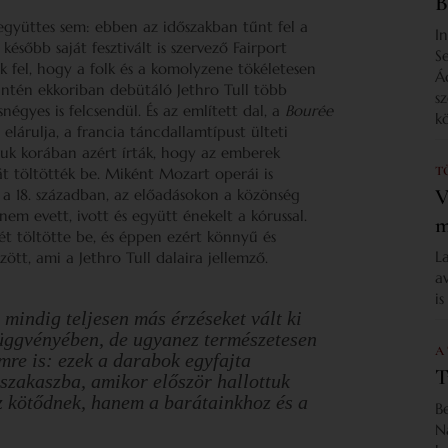
B
együttes sem: ebben az időszakban tűnt fel a
I
ésőbb saját fesztivált is szervező Fairport
S
 fel, hogy a folk és a komolyzene tökéletesen
Á
intén ekkoriban debütáló Jethro Tull több
s
négyes is felcsendül. És az említett dal, a
Bourée
k
s elárulja, a francia táncdallamtípust ülteti
uk korában azért írták, hogy az emberek
T
át töltötték be. Miként Mozart operái is
V
 a 18. században, az előadásokon a közönség
m evett, ivott és együtt énekelt a kórussal.
m
epét töltötte be, és éppen ezért könnyű és
L
ött, ami a Jethro Tull dalaira jellemző.
a
i
, mindig teljesen más érzéseket vált ki
üggvényében, de ugyanez természetesen
A
mre is: ezek a darabok egyfajta
T
tszakaszba, amikor először hallottuk
z kötődnek, hanem a barátainkhoz és a
B
N