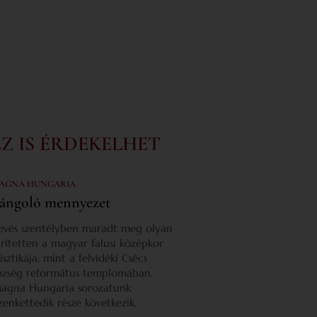
EZ IS ÉRDEKELHET
AGNA HUNGARIA
ángoló mennyezet
evés szentélyben maradt meg olyan
űrítetten a magyar falusi középkor
isztikája, mint a felvidéki Csécs
özség református templomában.
agna Hungaria sorozatunk
izenkettedik része következik.