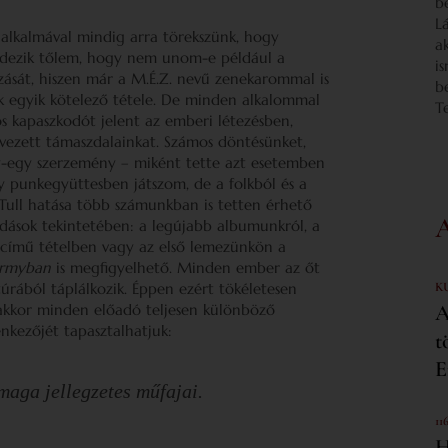
b
L
 alkalmával mindig arra törekszünk, hogy
a
rdezik tőlem, hogy nem unom-e például a
i
ozását, hiszen már a M.É.Z. nevű zenekarommal is
b
ink egyik kötelező tétele. De minden alkalommal
T
s kapaszkodót jelent az emberi létezésben,
vezett támaszdalainkat. Számos döntésünket,
y-egy szerzemény – miként tette azt esetemben
 punkegyüttesben játszom, de a folkból és a
o Tull hatása több számunkban is tetten érhető
ldások tekintetében: a legújabb albumunkról, a
című tételben vagy az első lemezünkön a
Armyban
is megfigyelhető. Minden ember az őt
ltúrából táplálkozik. Éppen ezért tökéletesen
K
 akkor minden előadó teljesen különböző
A
nkezőjét tapasztalhatjuk:
t
E
aga jellegzetes műfajai.
11
H