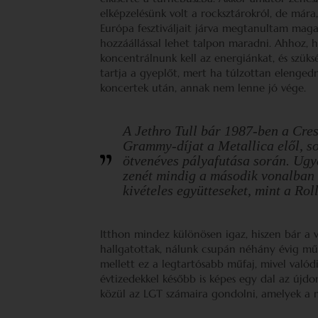
elképzelésünk volt a rocksztárokról, de már
Európa fesztiváljait járva megtanultam maga
hozzáállással lehet talpon maradni. Ahhoz,
koncentrálnunk kell az energiánkat, és szüks
tartja a gyeplőt, mert ha túlzottan elenged
koncertek után, annak nem lenne jó vége.
A Jethro Tull bár 1987-ben a
Cres
Grammy-díjat a Metallica elől, s
ötvenéves pályafutása során. Ug
zenét mindig a második vonalban k
kivételes együtteseket, mint a Ro
Itthon mindez különösen igaz, hiszen bár a
hallgatottak, nálunk csupán néhány évig m
mellett ez a legtartósabb műfaj, mivel valódi
évtizedekkel később is képes egy dal az újdo
közül az LGT számaira gondolni, amelyek a 