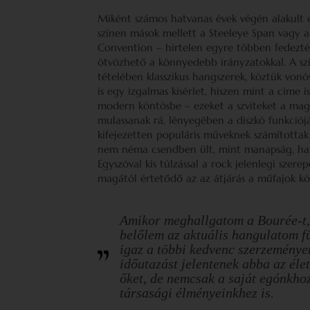
Miként számos hatvanas évek végén alakult 
színen mások mellett a Steeleye Span vagy a k
Convention – hirtelen egyre többen fedezték
ötvözhető a könnyedebb irányzatokkal. A sz
tételében klasszikus hangszerek, köztük vonós
is egy izgalmas kísérlet, hiszen mint a címe i
modern köntösbe – ezeket a szviteket a mag
mulassanak rá, lényegében a diszkó funkciój
kifejezetten populáris műveknek számítottak
nem néma csendben ült, mint manapság, hane
Egyszóval kis túlzással a rock jelenlegi szer
magától értetődő az az átjárás a műfajok köz
Amikor meghallgatom a
Bourée
-t
belőlem az aktuális hangulatom f
igaz a többi kedvenc szerzeménye
időutazást jelentenek abba az éle
őket, de nemcsak a saját egónkho
társasági élményeinkhez is.