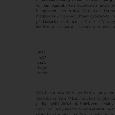
Tullban leginkább természetesen a fuvola jel
hangszeren játszom, majd később a Firkin zene
megkérdezik, mely együttesek gyakorolták r
példaképek mellett, mint a Dropkick Murph
kultikus brit csapatot. Ian Andersont pedi
Firkin
MTI
Fotó:
Varga
György
1994-ben a második Sziget fesztiválon szeren
Akkoriban még a M.É.Z. nevű formációban ját
pedig együtt söröztünk. Emlékszem, néhány k
szólt neki, hogy fejezze be az ivászatot, mer
elkísérte a turnébuszba. Akkor amatőr zenés