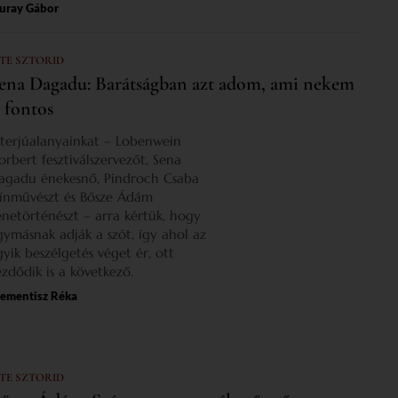
uray Gábor
 TE SZTORID
ena Dagadu: Barátságban azt adom, ami nekem
s fontos
nterjúalanyainkat – Lobenwein
orbert fesztiválszervezőt, Sena
agadu énekesnő, Pindroch Csaba
zínművészt és Bősze Ádám
enetörténészt – arra kértük, hogy
gymásnak adják a szót, így ahol az
gyik beszélgetés véget ér, ott
ezdődik is a következő.
lementisz Réka
 TE SZTORID