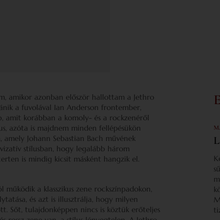
em, amikor azonban először hallottam a Jethro
bánik a fuvolával Ian Anderson frontember,
p, amit korábban a komoly- és a rockzenéről
us, azóta is majdnem minden fellépésükön
M
, amely Johann Sebastian Bach művének
L
vizatív stílusban, hogy legalább három
K
certen is mindig kicsit másként hangzik el.
s
m
ól működik a klasszikus zene rockszínpadokon,
k
tatása, és azt is illusztrálja, hogy milyen
M
. Sőt, tulajdonképpen nincs is köztük erőteljes
t
 rossz zene van, a stílus lényegtelen. A Jethro