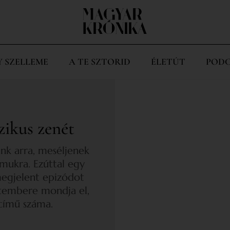
Y SZELLEME
A TE SZTORID
ÉLETÚT
PODC
szikus zenét
nk arra, meséljenek
ámukra. Ezúttal egy
megjelent epizódot
ntembere mondja el,
 című száma.