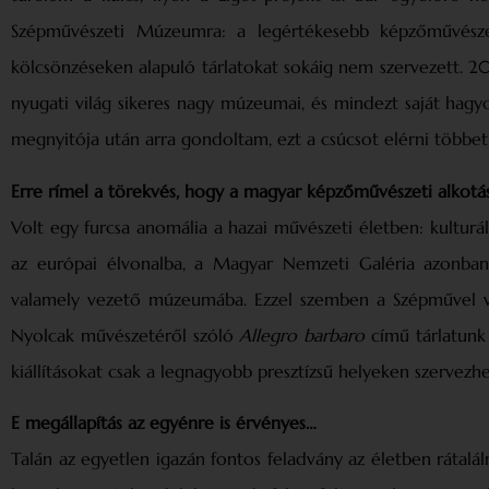
Szépművészeti Múzeumra: a legértékesebb képzőművésze
kölcsönzéseken alapuló tárlatokat sokáig nem szervezett. 2
nyugati világ sikeres nagy múzeumai, és mindezt saját hag
megnyitója után arra gondoltam, ezt a csúcsot elérni többet
Erre rímel a törekvés, hogy a magyar képzőművészeti alkotá
Volt egy furcsa anomália a hazai művészeti életben: kulturá
az európai élvonalba, a Magyar Nemzeti Galéria azonban 
valamely vezető múzeumába. Ezzel szemben a Szépművel va
Nyolcak művészetéről szóló
Allegro barbaro
című tárlatunk 
kiállításokat csak a legnagyobb presztízsű helyeken szervezh
E megállapítás az egyénre is érvényes…
Talán az egyetlen igazán fontos feladvány az életben rátalá