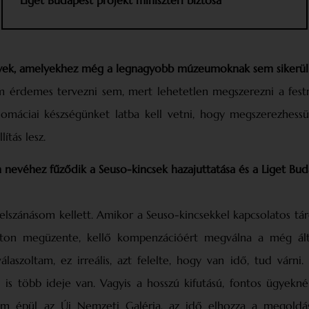
yek, amelyekhez még a legnagyobb múzeumoknak sem sikerül 
m érdemes tervezni sem, mert lehetetlen megszerezni a fest
lomáciai készségünket latba kell vetni, hogy megszerezhess
ítás lesz.
 nevéhez fűződik a Seuso-kincsek hazajuttatása és a Liget Bud
lszánásom kellett. Amikor a Seuso-kincsekkel kapcsolatos tár
mpton megüzente, kellő kompenzációért megválna a még álta
álaszoltam, ez irreális, azt felelte, hogy van idő, tud várni.
s több ideje van. Vagyis a hosszú kifutású, fontos ügyekné
 nem épül az Új Nemzeti Galéria, az idő elhozza a megoldás