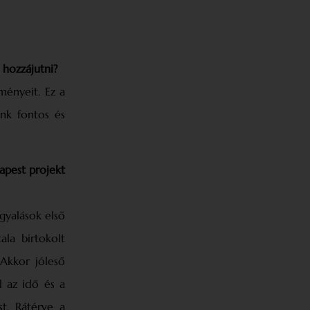
hozzájutni?
ményeit. Ez a
ünk fontos és
apest projekt
gyalások első
la birtokolt
 Akkor jóleső
l az idő és a
t. Rátérve a