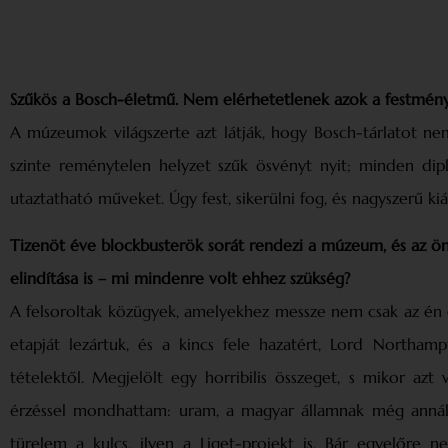
Szűkös a Bosch-életmű. Nem elérhetetlenek azok a festmén
A múzeumok világszerte azt látják, hogy Bosch-tárlatot ne
szinte reménytelen helyzet szűk ösvényt nyit; minden dip
utaztatható műveket. Úgy fest, sikerülni fog, és nagyszerű kiáll
Tizenöt éve blockbusterök sorát rendezi a múzeum, és az ön
elindítása is – mi mindenre volt ehhez szükség?
A felsoroltak közügyek, amelyekhez messze nem csak az én e
etapját lezártuk, és a kincs fele hazatért, Lord Northa
tételektől. Megjelölt egy horribilis összeget, s mikor azt v
érzéssel mondhattam: uram, a magyar államnak még annál i
türelem a kulcs, ilyen a Liget-projekt is. Bár egyelőre