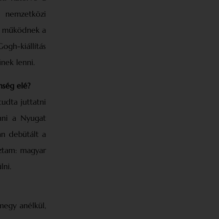
s nemzetközi
an működnek a
ogh-kiállítás
nek lenni.
nség elé?
udta juttatni
nni a Nyugat
n debütált a
oztam: magyar
lni.
megy anélkül,