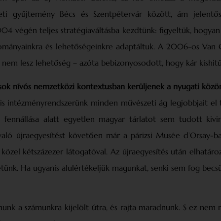
ti gyűjtemény Bécs és Szentpétervár között, ám jelentő
004 végén teljes stratégiaváltásba kezdtünk: figyeltük, hogy
yományainkra és lehetőségeinkre adaptáltuk. A 2006-os Van G
 nem lesz lehetőség – azóta bebizonyosodott, hogy kár kishitű
sok nívós nemzetközi kontextusban kerüljenek a nyugati közö
lis intézményrendszerünk minden művészeti ág legjobbjait el t
fennállása alatt egyetlen magyar tárlatot sem tudott kivi
ló újraegyesítést követően már a párizsi Musée d’Orsay-ba
közel kétszázezer látogatóval. Az újraegyesítés után elhatár
etünk. Ha ugyanis alulértékeljük magunkat, senki sem fog becsü
lnunk a számunkra kijelölt útra, és rajta maradnunk. S ez nem 