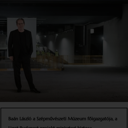
Baán László
a Szépművészeti Múzeum főigazgatója, a
Liget Budapest projekt miniszteri biztosa