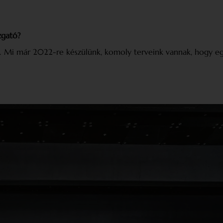
zgató?
r. Mi már 2022-re készülünk, komoly terveink vannak, hogy eg