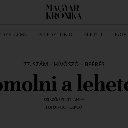
Y SZELLEME
A TE SZTORID
ÉLETÚT
PODC
77. SZÁM
–
HÍVÓSZÓ
–
BEÉRÉS
molni a lehet
SZERZŐ:
SZENTEI ANNA
FOTÓ:
VOGT GERGŐ