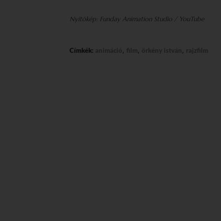
Nyitókép: Funday Animation Studio / YouTube
,
,
,
Címkék:
animáció
film
örkény istván
rajzfilm