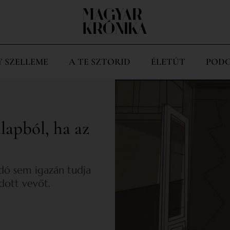
Y SZELLEME
A TE SZTORID
ÉLETÚT
PODC
apból, ha az
dó sem igazán tudja
dott vevőt.