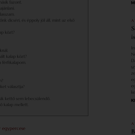
ásik fazont.
M
jánlani.
álasszam.
 dicséri, és éppoly jól áll, mint az első
A
S
ap közt?
i
I
knál.
N
ált kalap közt?
D
 férfikalapom.
s
z
e
m?
e
et választja?
k
sik kettő sem lebecsülendő.
K
 kalap mellett.
A
y egypercese
B