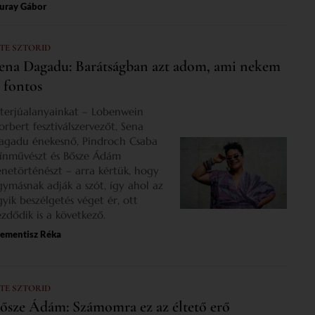
uray Gábor
 TE SZTORID
ena Dagadu: Barátságban azt adom, ami nekem
s fontos
nterjúalanyainkat – Lobenwein
orbert fesztiválszervezőt, Sena
agadu énekesnő, Pindroch Csaba
zínművészt és Bősze Ádám
enetörténészt – arra kértük, hogy
gymásnak adják a szót, így ahol az
gyik beszélgetés véget ér, ott
ezdődik is a következő.
lementisz Réka
 TE SZTORID
ősze Ádám: Számomra ez az éltető erő