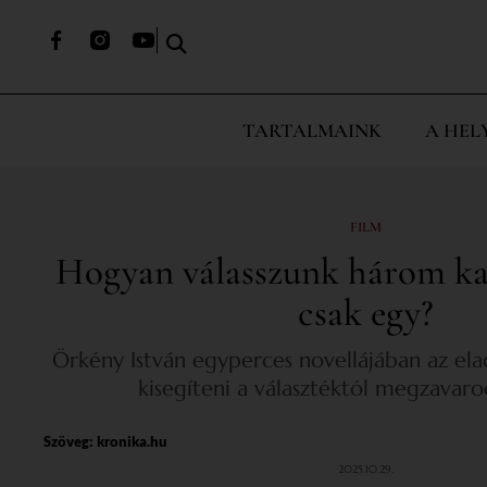
TARTALMAINK
A HEL
FILM
Hogyan válasszunk három kal
csak egy?
Örkény István egyperces novellájában az ela
kisegíteni a választéktól megzavaro
Szöveg:
kronika.hu
2025.10.29.