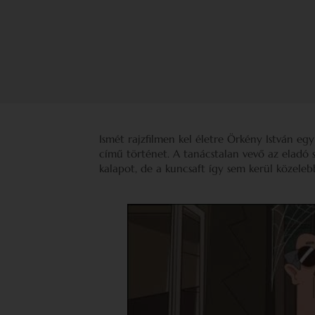
Ismét rajzfilmen kel életre Örkény István eg
című történet. A tanácstalan vevő az eladó 
kalapot, de a kuncsaft így sem kerül közele