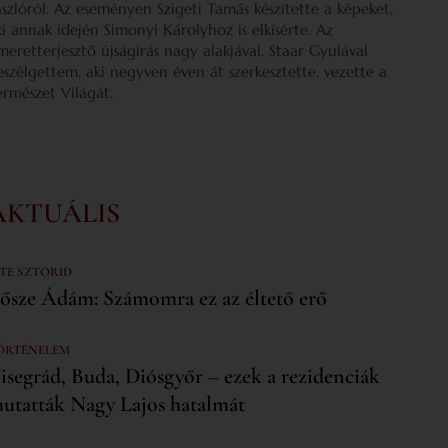
ászlóról. Az eseményen Szigeti Tamás készítette a képeket,
ki annak idején Simonyi Károlyhoz is elkísérte. Az
smeretterjesztő újságírás nagy alakjával, Staar Gyulával
eszélgettem, aki negyven éven át szerkesztette, vezette a
ermészet Világát.
AKTUÁLIS
 TE SZTORID
ősze Ádám: Számomra ez az éltető erő
ÖRTÉNELEM
isegrád, Buda, Diósgyőr – ezek a rezidenciák
utatták Nagy Lajos hatalmát