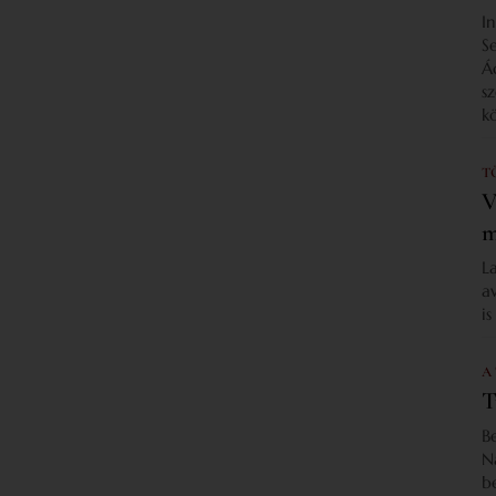
I
S
Á
s
k
T
V
m
L
a
i
A
T
B
N
b