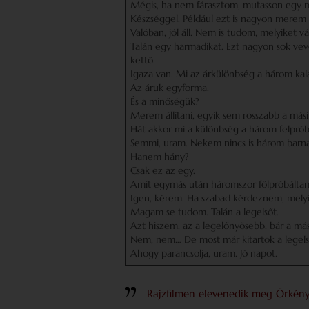
Mégis, ha nem fárasztom, mutasson egy m
Készséggel. Például ezt is nagyon merem a
Valóban, jól áll. Nem is tudom, melyiket v
Talán egy harmadikat. Ezt nagyon sok vevőnk
kettő.
Igaza van. Mi az árkülönbség a három kal
Az áruk egyforma.
És a minőségük?
Merem állítani, egyik sem rosszabb a mási
Hát akkor mi a különbség a három felprób
Semmi, uram. Nekem nincs is három barna
Hanem hány?
Csak ez az egy.
Amit egymás után háromszor fölpróbálta
Igen, kérem. Ha szabad kérdeznem, melyik
Magam se tudom. Talán a legelsőt.
Azt hiszem, az a legelőnyösebb, bár a má
Nem, nem… De most már kitartok a legelső
Ahogy parancsolja, uram. Jó napot.
Rajzfilmen elevenedik meg Örkén