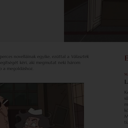
yperces novelláinak egyike, ezúttal a
Választék
segítségét kéri, aki megmutat neki három
bb a megoldáshoz.
M
L
K
s
m
k
M
t