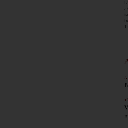
L
a
i
b
T
A
B
T
V
m