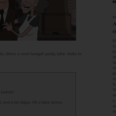
Ma
K
A
é
K
G
J
ó, illetve a vevő hangját pedig Sáfár Anikó és
d
ta
v
j
n
K
V
 karimás?
s
a
 nem is túl világos. Ott a tükör, kérem.
a
n