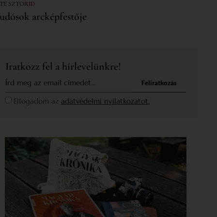
 TE SZTORID
udósok arcképfestője
Iratkozz fel a hírlevelünkre!
Feliratkozás
Elfogadom az
adatvédelmi nyilatkozatot.