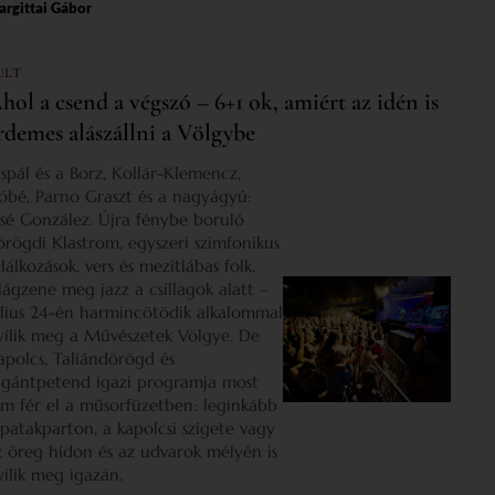
rgittai Gábor
ULT
hol a csend a végszó – 6+1 ok, amiért az idén is
rdemes alászállni a Völgybe
ispál és a Borz, Kollár-Klemencz,
óbé, Parno Graszt és a nagyágyú:
osé González. Újra fénybe boruló
örögdi Klastrom, egyszeri szimfonikus
lálkozások, vers és mezítlábas folk,
ilágzene meg jazz a csillagok alatt –
úlius 24-én harmincötödik alkalommal
yílik meg a Művészetek Völgye. De
apolcs, Taliándörögd és
igántpetend igazi programja most
em fér el a műsorfüzetben: leginkább
 patakparton, a kapolcsi szigete vagy
z öreg hídon és az udvarok mélyén is
yílik meg igazán.