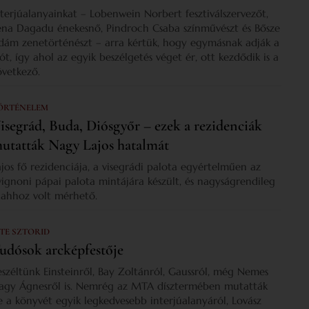
nterjúalanyainkat – Lobenwein Norbert fesztiválszervezőt,
ena Dagadu énekesnő, Pindroch Csaba színművészt és Bősze
dám zenetörténészt – arra kértük, hogy egymásnak adják a
zót, így ahol az egyik beszélgetés véget ér, ott kezdődik is a
övetkező.
ÖRTÉNELEM
isegrád, Buda, Diósgyőr – ezek a rezidenciák
utatták Nagy Lajos hatalmát
ajos fő rezidenciája, a visegrádi palota egyértelműen az
vignoni pápai palota mintájára készült, és nagyságrendileg
s ahhoz volt mérhető.
 TE SZTORID
udósok arcképfestője
eszéltünk Einsteinről, Bay Zoltánról, Gaussról, még Nemes
agy Ágnesről is. Nemrég az MTA dísztermében mutatták
e a könyvét egyik legkedvesebb interjúalanyáról, Lovász