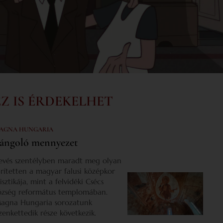
EZ IS ÉRDEKELHET
AGNA HUNGARIA
ángoló mennyezet
evés szentélyben maradt meg olyan
űrítetten a magyar falusi középkor
isztikája, mint a felvidéki Csécs
özség református templomában.
agna Hungaria sorozatunk
izenkettedik része következik.