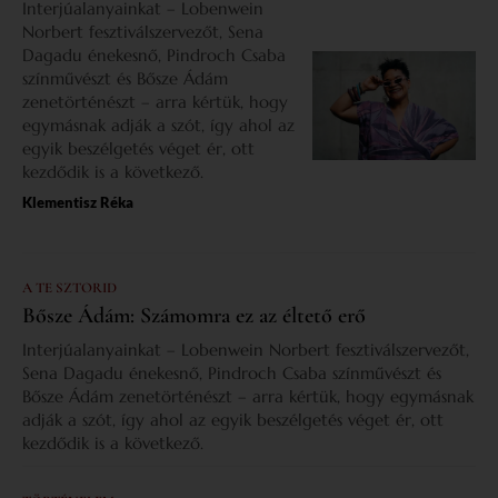
Interjúalanyainkat – Lobenwein
Norbert fesztiválszervezőt, Sena
Dagadu énekesnő, Pindroch Csaba
színművészt és Bősze Ádám
zenetörténészt – arra kértük, hogy
egymásnak adják a szót, így ahol az
egyik beszélgetés véget ér, ott
kezdődik is a következő.
Klementisz Réka
A TE SZTORID
Bősze Ádám: Számomra ez az éltető erő
Interjúalanyainkat – Lobenwein Norbert fesztiválszervezőt,
Sena Dagadu énekesnő, Pindroch Csaba színművészt és
Bősze Ádám zenetörténészt – arra kértük, hogy egymásnak
adják a szót, így ahol az egyik beszélgetés véget ér, ott
kezdődik is a következő.