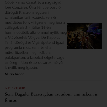
Góbé, Parno Graszt és a nagyágyú:
José González. Újra fénybe boruló
dörögdi Klastrom, egyszeri
szimfonikus találkozások, vers és
mezítlábas folk, világzene meg jazz a
csillagok alatt – július 24-én
harmincötödik alkalommal nyílik meg
a Művészetek Völgye. De Kapolcs,
Taliándörögd és Vigántpetend igazi
programja most sem fér el a
műsorfüzetben: leginkább a
patakparton, a kapolcsi szigete vagy
az öreg hídon és az udvarok mélyén
is nyílik meg igazán.
Muray Gábor
A TE SZTORID
Sena Dagadu: Barátságban azt adom, ami nekem is
fontos