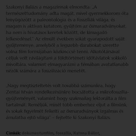
Szakonyi Balázs a magazinnak elmondta: „A
természettudomány adta magát, mivel gyermekkorom óta
lenyűgözött a paleontológia és a fosszíliák világa, és
magam is aktívan kutatom, gyűjtöm az ősmaradványokat,
ha nem is hivatásos keretek között, de kimagasló
lelkesedéssel.” Az elmúlt években sokat gyarapodott saját
gyűjteménye, amelyből a legszebb darabokat szerette
volna film formájában közkinccsé tenni. Alkotótársával
céljuk volt rávilágítani a földtörténeti időtávlatok sokkoló
mivoltára, valamint elmagyarázni a témában avatatlanabb
nézők számára a fosszilizáció menetét.
„Nagy megtiszteltetés volt továbbá számunkra, hogy
Zentai István rendelkezésünkre bocsátotta a mikrofosszília-
gyűjteményét, valamint hogy szakmailag lektorálta a film
tartalmát. Reméljük, minél több emberhez eljut a filmünk,
és sokak figyelmét felkelti az ősmaradványok izgalmas és
ámulatba ejtő világa” – fejtette ki Szakonyi Balázs.
,
,
,
Címkék:
dokumentumfilm
fosszília
Katona Bálint