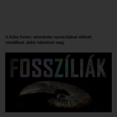
A Köles Ferenc színművész narrációjával ellátott
rövidiflmet alább tekintheti meg: