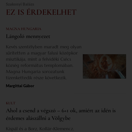
Szakonyi Balázs
EZ IS ÉRDEKELHET
MAGNA HUNGARIA
Lángoló mennyezet
Kevés szentélyben maradt meg olyan
sűrítetten a magyar falusi középkor
misztikája, mint a felvidéki Csécs
község református templomában.
Magna Hungaria sorozatunk
tizenkettedik része következik.
Margittai Gábor
KULT
Ahol a csend a végszó – 6+1 ok, amiért az idén is
érdemes alászállni a Völgybe
Kispál és a Borz, Kollár-Klemencz,