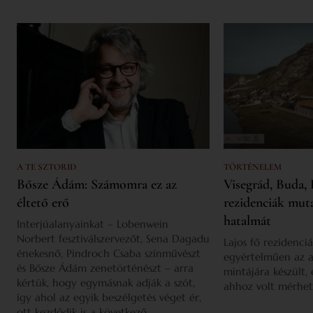
A TE SZTORID
TÖRTÉNELEM
Bősze Ádám: Számomra ez az
Visegrád, Buda, 
éltető erő
rezidenciák mut
hatalmát
Interjúalanyainkat – Lobenwein
Norbert fesztiválszervezőt, Sena Dagadu
Lajos fő rezidenciá
énekesnő, Pindroch Csaba színművészt
egyértelműen az a
és Bősze Ádám zenetörténészt – arra
mintájára készült,
kértük, hogy egymásnak adják a szót,
ahhoz volt mérhet
így ahol az egyik beszélgetés véget ér,
ott kezdődik is a következő.