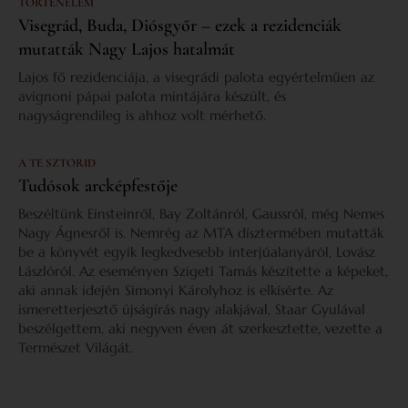
TÖRTÉNELEM
Visegrád, Buda, Diósgyőr – ezek a rezidenciák
mutatták Nagy Lajos hatalmát
Lajos fő rezidenciája, a visegrádi palota egyértelműen az
avignoni pápai palota mintájára készült, és
nagyságrendileg is ahhoz volt mérhető.
A TE SZTORID
Tudósok arcképfestője
Beszéltünk Einsteinről, Bay Zoltánról, Gaussról, még Nemes
Nagy Ágnesről is. Nemrég az MTA dísztermében mutatták
be a könyvét egyik legkedvesebb interjúalanyáról, Lovász
Lászlóról. Az eseményen Szigeti Tamás készítette a képeket,
aki annak idején Simonyi Károlyhoz is elkísérte. Az
ismeretterjesztő újságírás nagy alakjával, Staar Gyulával
beszélgettem, aki negyven éven át szerkesztette, vezette a
Természet Világát.