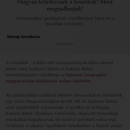
Hogyan keletkeznek a fosszíliák? Most
megtudhatjuk!
Animációkkal gazdagított rövidfilmben tárul fel a
fosszíliák története.
Szöveg:
kronika.hu
2024.09.30.
A
Fosszíliák – A kőbe zárt ősmaradványok titka
címmel
jelent meg Szakonyi Balázs és Katona Bálint
ismeretterjesztő rövidfilmje
a National Geographic
magyarországi kiadásának online felületén
.
Az animációkkal tarkított filmben felvonultatott kövületek
egy része Magyarországon került elő, és Szakonyi Balázs
saját gyűjtéséből származnak. A grafikus és kollégája,
Katona Bálint általában történelmi, régészeti tematikájú
munkákkal foglalkoznak, de ezúttal szerettek volna más
területen is alkotni. Egyébként mindketten a Pazirik stúdió