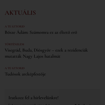
AKTUÁLIS
A TE SZTORID
Bősze Ádám: Számomra ez az éltető erő
TÖRTÉNELEM
Visegrád, Buda, Diósgyőr – ezek a rezidenciák
mutatták Nagy Lajos hatalmát
A TE SZTORID
Tudósok arcképfestője
Iratkozz fel a hírlevelünkre!