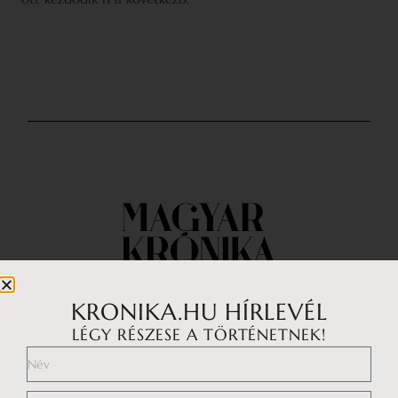
KRONIKA.HU HÍRLEVÉL
LÉGY RÉSZESE A TÖRTÉNETNEK!
Impresszum
Médiaajánlat