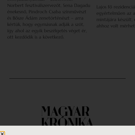
Norbert fesztiválszervezőt, Sena Dagadu
Lajos fő rezidenciá
énekesnő, Pindroch Csaba színművészt
egyértelműen az a
és Bősze Ádám zenetörténészt – arra
mintájára készült,
kértük, hogy egymásnak adják a szót,
ahhoz volt mérhet
így ahol az egyik beszélgetés véget ér,
ott kezdődik is a következő.