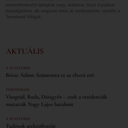
ismeretterjesztő újságírás nagy alakjával, Staar Gyulával
beszélgettem, aki negyven éven át szerkesztette, vezette a
Természet Világát.
AKTUÁLIS
A TE SZTORID
Bősze Ádám: Számomra ez az éltető erő
TÖRTÉNELEM
Visegrád, Buda, Diósgyőr – ezek a rezidenciák
mutatták Nagy Lajos hatalmát
A TE SZTORID
Tudósok arcképfestője