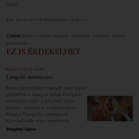
(MTI)
Kép: Facebook/CFR Infrastructură Timișoara
,
,
,
,
,
,
Címkék:
arad
bronzkor
régészet
szarmaták
temesvár
temető
történelem
EZ IS ÉRDEKELHET
MAGNA HUNGARIA
Lángoló mennyezet
Kevés szentélyben maradt meg olyan
sűrítetten a magyar falusi középkor
misztikája, mint a felvidéki Csécs
község református templomában.
Magna Hungaria sorozatunk
tizenkettedik része következik.
Margittai Gábor