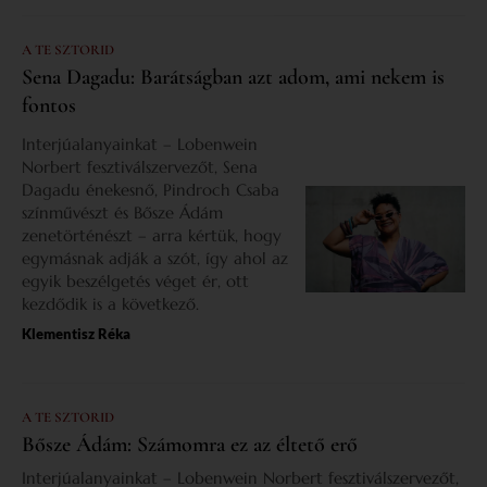
A TE SZTORID
Sena Dagadu: Barátságban azt adom, ami nekem is
fontos
Interjúalanyainkat – Lobenwein
Norbert fesztiválszervezőt, Sena
Dagadu énekesnő, Pindroch Csaba
színművészt és Bősze Ádám
zenetörténészt – arra kértük, hogy
egymásnak adják a szót, így ahol az
egyik beszélgetés véget ér, ott
kezdődik is a következő.
Klementisz Réka
A TE SZTORID
Bősze Ádám: Számomra ez az éltető erő
Interjúalanyainkat – Lobenwein Norbert fesztiválszervezőt,