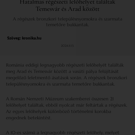
Hatalmas régészeti lelőhelyet találtak
Temesvár és Arad között
A régészek bronzkori településnyomokra és szarmata
temetőre bukkantak.
Szöveg:
kronika.hu
2024.11.13.
Románia eddigi legnagyobb régészeti lelőhelyét találták
meg Arad és Temesvár között a vasúti pálya felújítását
megelőző leletmentő ásatások során. A régészek bronzkori
településnyomokra és szarmata temetőre bukkantak.
A Román Nemzeti Múzeum szakemberei összesen 21
lelőhelyet találtak, ebből nyolcat már feltártak a régészek.
Az egyes lelőhelyek különböző történelmi korokba
engednek betekintést.
A 10-es számú a legnagyobb régészeti lelőhely, melyet