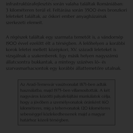
infrastruktúrafejlesztés során valaha találtak Romániában:
3 kilométeren terül el. Feltárása során 3500 éves bronzkori
leleteket találtak, az őskori ember anyagházainak
szerkezeti elemeit.
A régészek találtak egy szarmata temetőt is, a vándornép
1900 évvel ezelőtt élt a térségben. A lelőhelyen a korábbi
korok leletei mellett középkori, XV. századi leleteket is
vizsgálnak a szakemberek. Egy másik helyen nagyszámú
állatcsontra bukkantak, a mintegy százéves ló- és
szarvasmarhacsontok egy korábbi állattemetőre utalnak.
Az Arad-Temesvár vasútvonalat 1871-ben adták
használatba, majd 1975-ben villamosították. A két
nagyváros közötti pályafelújítási munkálatok célja,
hogy a jövőben a személyvonatok óránként 160
kilométeres, míg a tehervonatok 120 kilométeres
sebességgel közlekedhessenek majd a magyar
határhoz közeli térségben.