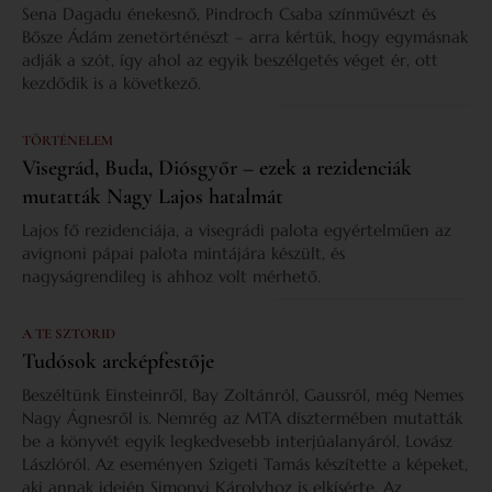
Sena Dagadu énekesnő, Pindroch Csaba színművészt és
Bősze Ádám zenetörténészt – arra kértük, hogy egymásnak
adják a szót, így ahol az egyik beszélgetés véget ér, ott
kezdődik is a következő.
TÖRTÉNELEM
Visegrád, Buda, Diósgyőr – ezek a rezidenciák
mutatták Nagy Lajos hatalmát
Lajos fő rezidenciája, a visegrádi palota egyértelműen az
avignoni pápai palota mintájára készült, és
nagyságrendileg is ahhoz volt mérhető.
A TE SZTORID
Tudósok arcképfestője
Beszéltünk Einsteinről, Bay Zoltánról, Gaussról, még Nemes
Nagy Ágnesről is. Nemrég az MTA dísztermében mutatták
be a könyvét egyik legkedvesebb interjúalanyáról, Lovász
Lászlóról. Az eseményen Szigeti Tamás készítette a képeket,
aki annak idején Simonyi Károlyhoz is elkísérte. Az