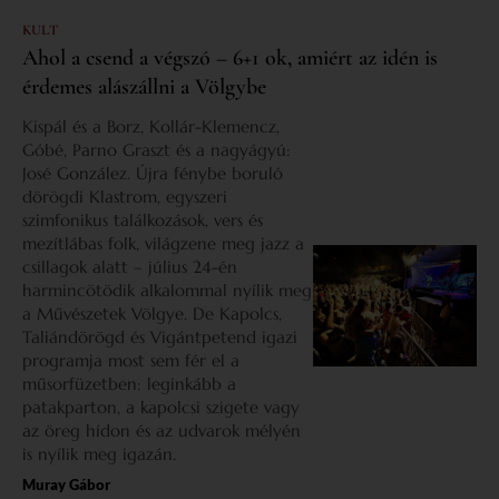
KULT
Ahol a csend a végszó – 6+1 ok, amiért az idén is
érdemes alászállni a Völgybe
Kispál és a Borz, Kollár-Klemencz,
Góbé, Parno Graszt és a nagyágyú:
José González. Újra fénybe boruló
dörögdi Klastrom, egyszeri
szimfonikus találkozások, vers és
mezítlábas folk, világzene meg jazz a
csillagok alatt – július 24-én
harmincötödik alkalommal nyílik meg
a Művészetek Völgye. De Kapolcs,
Taliándörögd és Vigántpetend igazi
programja most sem fér el a
műsorfüzetben: leginkább a
patakparton, a kapolcsi szigete vagy
az öreg hídon és az udvarok mélyén
is nyílik meg igazán.
Muray Gábor