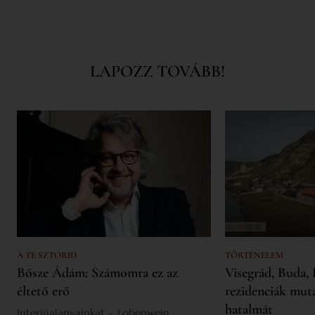
LAPOZZ TOVÁBB!
A TE SZTORID
TÖRTÉNELEM
Bősze Ádám: Számomra ez az
Visegrád, Buda, 
éltető erő
rezidenciák mut
hatalmát
Interjúalanyainkat – Lobenwein