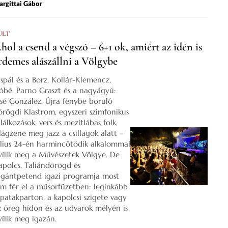
rgittai Gábor
ULT
hol a csend a végszó – 6+1 ok, amiért az idén is
rdemes alászállni a Völgybe
ispál és a Borz, Kollár-Klemencz,
óbé, Parno Graszt és a nagyágyú:
osé González. Újra fénybe boruló
örögdi Klastrom, egyszeri szimfonikus
lálkozások, vers és mezítlábas folk,
ilágzene meg jazz a csillagok alatt –
úlius 24-én harmincötödik alkalommal
yílik meg a Művészetek Völgye. De
apolcs, Taliándörögd és
igántpetend igazi programja most
em fér el a műsorfüzetben: leginkább
 patakparton, a kapolcsi szigete vagy
z öreg hídon és az udvarok mélyén is
yílik meg igazán.