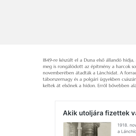
1849-re készült el a Duna első állandó hídja
meg is rongálódott az építmény a harcok sor
novemberében átadták a Lánchidat. A forra
táborszernagy és a polgári ügyekben császár
keltek át elsőnek a hídon. Erről bővebben al