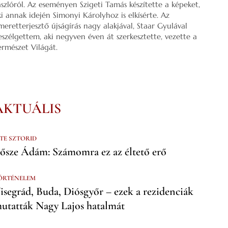
ászlóról. Az eseményen Szigeti Tamás készítette a képeket,
ki annak idején Simonyi Károlyhoz is elkísérte. Az
smeretterjesztő újságírás nagy alakjával, Staar Gyulával
eszélgettem, aki negyven éven át szerkesztette, vezette a
ermészet Világát.
AKTUÁLIS
 TE SZTORID
ősze Ádám: Számomra ez az éltető erő
ÖRTÉNELEM
isegrád, Buda, Diósgyőr – ezek a rezidenciák
utatták Nagy Lajos hatalmát