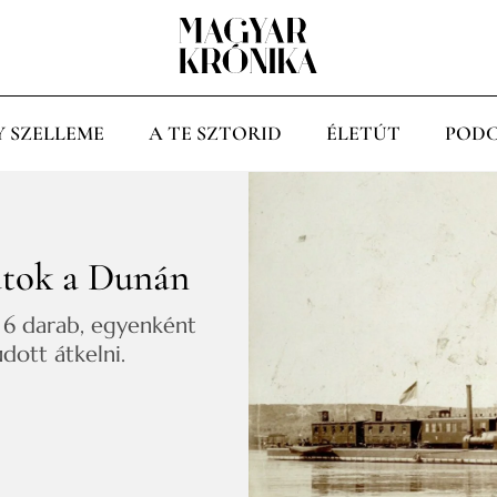
Y SZELLEME
A TE SZTORID
ÉLETÚT
PODC
atok a Dunán
 6 darab, egyenként
dott átkelni.