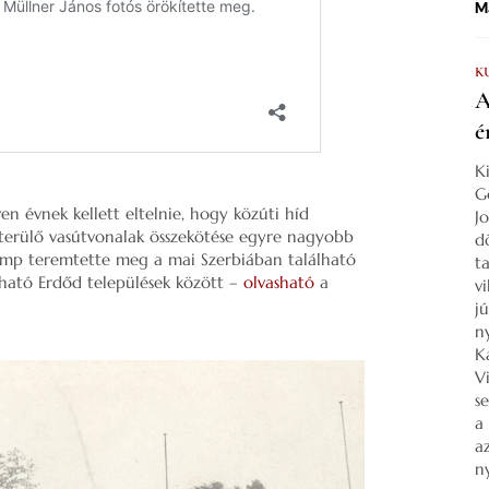
Ma
K
A
é
K
G
 évnek kellett eltelnie, hogy közúti híd
J
elterülő vasútvonalak összekötése egyre nagyobb
d
komp teremtette meg a mai Szerbiában található
ta
lható Erdőd települések között –
olvasható
a
v
j
n
K
V
s
a
a
n