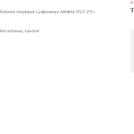
A
T
Történeti Fényképek Gyűjteménye MMKM TFGY 273.)
,
dési műzeum
Lánchíd