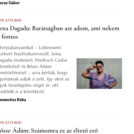
uray Gábor
 TE SZTORID
ena Dagadu: Barátságban azt adom, ami nekem
s fontos
nterjúalanyainkat – Lobenwein
orbert fesztiválszervezőt, Sena
agadu énekesnő, Pindroch Csaba
zínművészt és Bősze Ádám
enetörténészt – arra kértük, hogy
gymásnak adják a szót, így ahol az
gyik beszélgetés véget ér, ott
ezdődik is a következő.
lementisz Réka
 TE SZTORID
ősze Ádám: Számomra ez az éltető erő