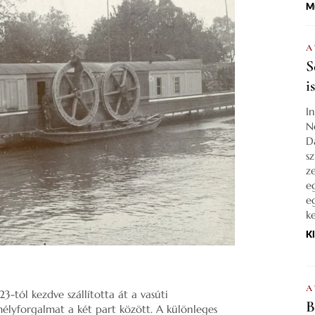
M
A
S
i
I
N
D
s
z
e
e
k
K
A
3-tól kezdve szállította át a vasúti
B
emélyforgalmat a két part között. A különleges