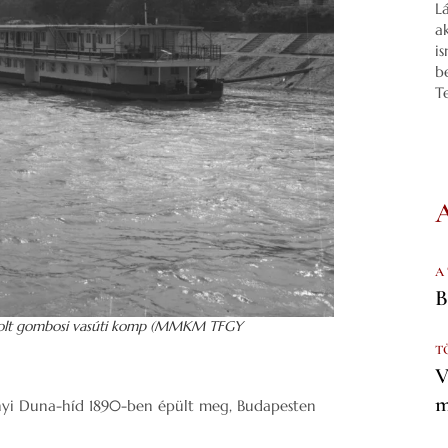
L
a
i
b
T
A
B
a volt gombosi vasúti komp (MMKM TFGY
T
V
m
sonyi Duna-híd 1890-ben épült meg, Budapesten