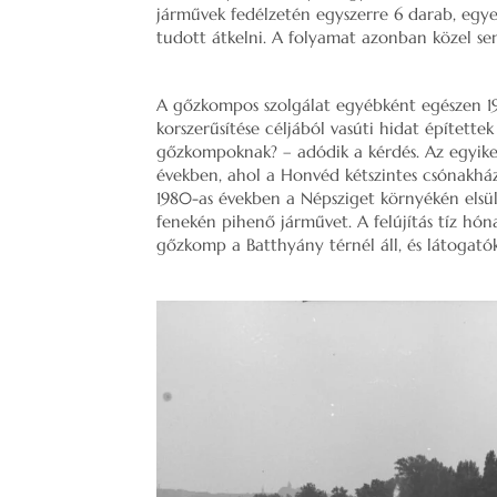
járművek fedélzetén egyszerre 6 darab, egye
tudott átkelni. A folyamat azonban közel se
A gőzkompos szolgálat egyébként egészen 19
korszerűsítése céljából vasúti hidat építettek
gőzkompoknak? – adódik a kérdés. Az egyiket
években, ahol a Honvéd kétszintes csónakhá
1980-as években a Népsziget környékén elsül
fenekén pihenő járművet. A felújítás tíz hón
gőzkomp a Batthyány térnél áll, és látogató