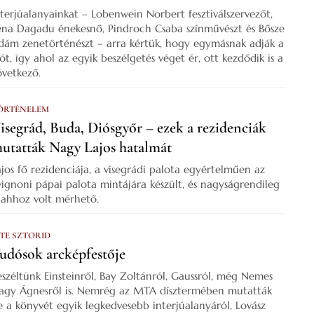
nterjúalanyainkat – Lobenwein Norbert fesztiválszervezőt,
ena Dagadu énekesnő, Pindroch Csaba színművészt és Bősze
dám zenetörténészt – arra kértük, hogy egymásnak adják a
zót, így ahol az egyik beszélgetés véget ér, ott kezdődik is a
övetkező.
ÖRTÉNELEM
isegrád, Buda, Diósgyőr – ezek a rezidenciák
utatták Nagy Lajos hatalmát
ajos fő rezidenciája, a visegrádi palota egyértelműen az
vignoni pápai palota mintájára készült, és nagyságrendileg
s ahhoz volt mérhető.
 TE SZTORID
udósok arcképfestője
eszéltünk Einsteinről, Bay Zoltánról, Gaussról, még Nemes
agy Ágnesről is. Nemrég az MTA dísztermében mutatták
e a könyvét egyik legkedvesebb interjúalanyáról, Lovász