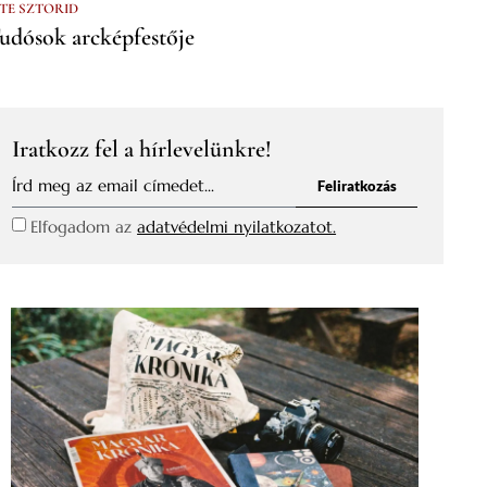
 TE SZTORID
udósok arcképfestője
Iratkozz fel a hírlevelünkre!
Feliratkozás
Elfogadom az
adatvédelmi nyilatkozatot.