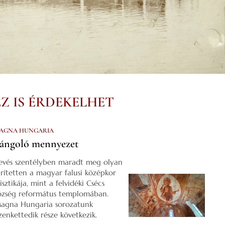
EZ IS ÉRDEKELHET
AGNA HUNGARIA
ángoló mennyezet
evés szentélyben maradt meg olyan
űrítetten a magyar falusi középkor
isztikája, mint a felvidéki Csécs
özség református templomában.
agna Hungaria sorozatunk
izenkettedik része következik.