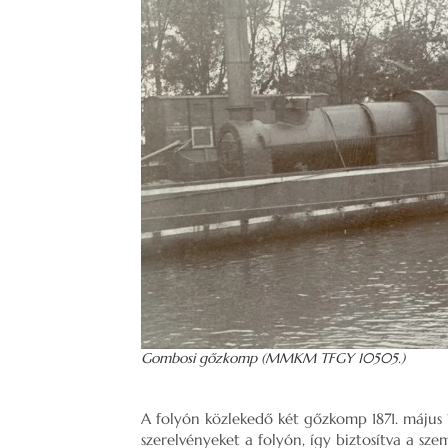
Gombosi gőzkomp (MMKM TFGY 10505.)
A folyón közlekedő két gőzkomp 1871. május 2
szerelvényeket a folyón, így biztosítva a sz