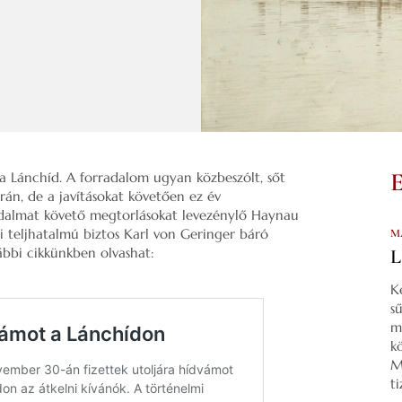
, a Lánchíd. A forradalom ugyan közbeszólt, sőt
án, de a javításokat követően ez év
dalmat követő megtorlásokat levezénylő Haynau
i teljhatalmú biztos Karl von Geringer báró
M
ábbi cikkünkben olvashat:
L
K
s
m
k
M
t