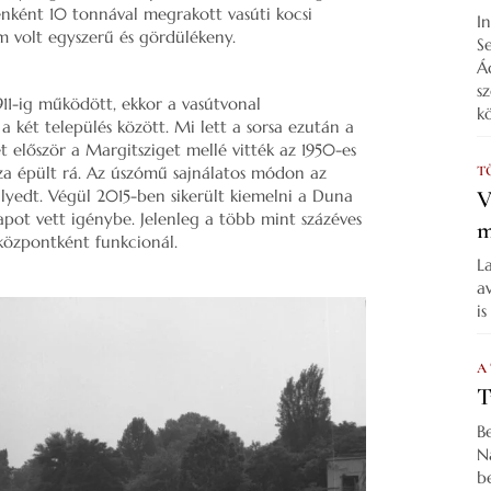
nként 10 tonnával megrakott vasúti kocsi
I
m volt egyszerű és gördülékeny.
S
Á
s
11-ig működött, ekkor a vasútvonal
k
 a két település között. Mi lett a sorsa ezután a
 először a Margitsziget mellé vitték az 1950-es
za épült rá. Az úszómű sajnálatos módon az
T
lyedt. Végül 2015-ben sikerült kiemelni a Duna
V
apot vett igénybe. Jelenleg a több mint százéves
m
központként funkcionál.
L
a
i
A
T
B
N
b