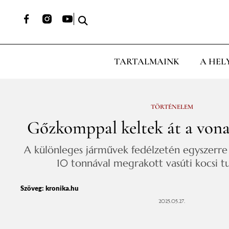
TARTALMAINK
A HEL
TÖRTÉNELEM
Gőzkomppal keltek át a von
A különleges járművek fedélzetén egyszerre
10 tonnával megrakott vasúti kocsi tu
Szöveg:
kronika.hu
2025.05.27.