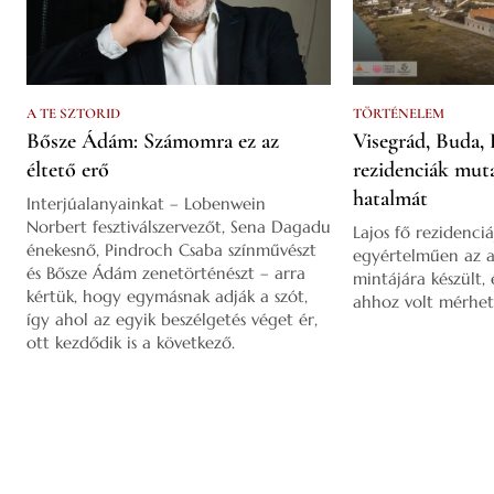
A TE SZTORID
TÖRTÉNELEM
Bősze Ádám: Számomra ez az
Visegrád, Buda, 
éltető erő
rezidenciák mut
hatalmát
Interjúalanyainkat – Lobenwein
Norbert fesztiválszervezőt, Sena Dagadu
Lajos fő rezidenciá
énekesnő, Pindroch Csaba színművészt
egyértelműen az a
és Bősze Ádám zenetörténészt – arra
mintájára készült,
kértük, hogy egymásnak adják a szót,
ahhoz volt mérhet
így ahol az egyik beszélgetés véget ér,
ott kezdődik is a következő.