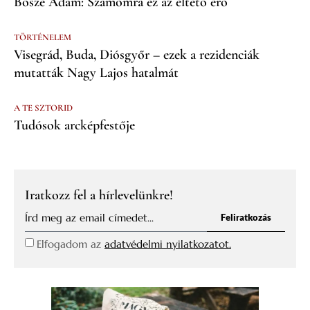
Bősze Ádám: Számomra ez az éltető erő
TÖRTÉNELEM
Visegrád, Buda, Diósgyőr – ezek a rezidenciák
mutatták Nagy Lajos hatalmát
A TE SZTORID
Tudósok arcképfestője
Iratkozz fel a hírlevelünkre!
Feliratkozás
Elfogadom az
adatvédelmi nyilatkozatot.