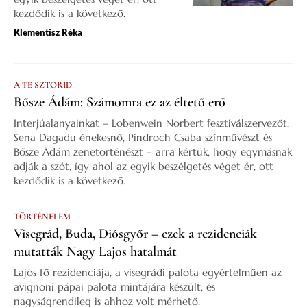
kezdődik is a következő.
Klementisz Réka
A TE SZTORID
Bősze Ádám: Számomra ez az éltető erő
Interjúalanyainkat – Lobenwein Norbert fesztiválszervezőt,
Sena Dagadu énekesnő, Pindroch Csaba színművészt és
Bősze Ádám zenetörténészt – arra kértük, hogy egymásnak
adják a szót, így ahol az egyik beszélgetés véget ér, ott
kezdődik is a következő.
TÖRTÉNELEM
Visegrád, Buda, Diósgyőr – ezek a rezidenciák
mutatták Nagy Lajos hatalmát
Lajos fő rezidenciája, a visegrádi palota egyértelműen az
avignoni pápai palota mintájára készült, és
nagyságrendileg is ahhoz volt mérhető.