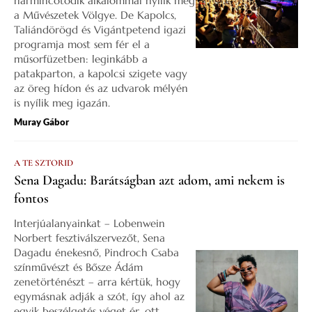
harmincötödik alkalommal nyílik meg
a Művészetek Völgye. De Kapolcs,
Taliándörögd és Vigántpetend igazi
programja most sem fér el a
műsorfüzetben: leginkább a
patakparton, a kapolcsi szigete vagy
az öreg hídon és az udvarok mélyén
is nyílik meg igazán.
Muray Gábor
A TE SZTORID
Sena Dagadu: Barátságban azt adom, ami nekem is
fontos
Interjúalanyainkat – Lobenwein
Norbert fesztiválszervezőt, Sena
Dagadu énekesnő, Pindroch Csaba
színművészt és Bősze Ádám
zenetörténészt – arra kértük, hogy
egymásnak adják a szót, így ahol az
egyik beszélgetés véget ér, ott