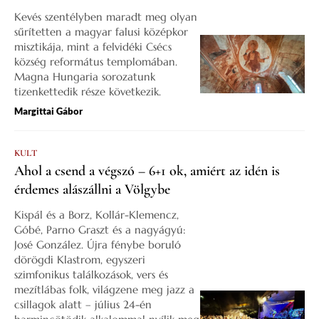
Kevés szentélyben maradt meg olyan
sűrítetten a magyar falusi középkor
misztikája, mint a felvidéki Csécs
község református templomában.
Magna Hungaria sorozatunk
tizenkettedik része következik.
Margittai Gábor
KULT
Ahol a csend a végszó – 6+1 ok, amiért az idén is
érdemes alászállni a Völgybe
Kispál és a Borz, Kollár-Klemencz,
Góbé, Parno Graszt és a nagyágyú:
José González. Újra fénybe boruló
dörögdi Klastrom, egyszeri
szimfonikus találkozások, vers és
mezítlábas folk, világzene meg jazz a
csillagok alatt – július 24-én