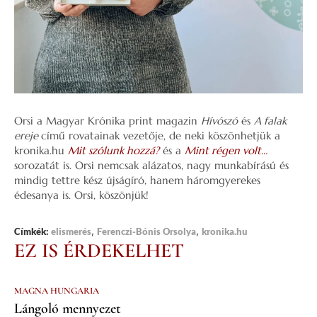
Orsi a Magyar Krónika print magazin
Hívószó
és
A falak
ereje
című rovatainak vezetője, de neki köszönhetjük a
kronika.hu
Mit szólunk hozzá?
és a
Mint régen volt…
sorozatát is. Orsi nemcsak alázatos, nagy munkabírású és
mindig tettre kész újságíró, hanem háromgyerekes
édesanya is. Orsi, köszönjük!
,
,
Címkék:
elismerés
Ferenczi-Bónis Orsolya
kronika.hu
EZ IS ÉRDEKELHET
MAGNA HUNGARIA
Lángoló mennyezet