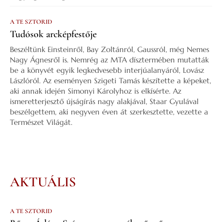
A TE SZTORID
Tudósok arcképfestője
Beszéltünk Einsteinről, Bay Zoltánról, Gaussról, még Nemes
Nagy Ágnesről is. Nemrég az MTA dísztermében mutatták
be a könyvét egyik legkedvesebb interjúalanyáról, Lovász
Lászlóról. Az eseményen Szigeti Tamás készítette a képeket,
aki annak idején Simonyi Károlyhoz is elkísérte. Az
ismeretterjesztő újságírás nagy alakjával, Staar Gyulával
beszélgettem, aki negyven éven át szerkesztette, vezette a
Természet Világát.
AKTUÁLIS
A TE SZTORID