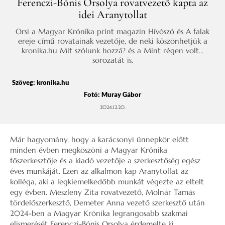
Ferenczi-Bónis Orsolya rovatvezető kapta az
idei Aranytollat
Orsi a Magyar Krónika print magazin Hívószó és A falak
ereje című rovatainak vezetője, de neki köszönhetjük a
kronika.hu Mit szólunk hozzá? és a Mint régen volt…
sorozatát is.
Szöveg: kronika.hu
Fotó: Muray Gábor
2024.12.20.
Már hagyomány, hogy a karácsonyi ünnepkör előtt
minden évben megköszöni a Magyar Krónika
főszerkesztője és a kiadó vezetője a szerkesztőség egész
éves munkáját. Ezen az alkalmon kap Aranytollat az
kolléga, aki a legkiemelkedőbb munkát végezte az eltelt
egy évben. Meszleny Zita rovatvezető, Molnár Tamás
tördelőszerkesztő, Demeter Anna vezető szerkesztő után
2024-ben a Magyar Krónika legrangosabb szakmai
elismerését Ferenczi-Bónis Orsolya érdemelte ki.