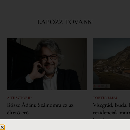
LAPOZZ TOVÁBB!
A TE SZTORID
TÖRTÉNELEM
Bősze Ádám: Számomra ez az
Visegrád, Buda, 
éltető erő
rezidenciák mut
hatalmát
Interjúalanyainkat – Lobenwein
Norbert fesztiválszervezőt, Sena Dagadu
Lajos fő rezidenciá