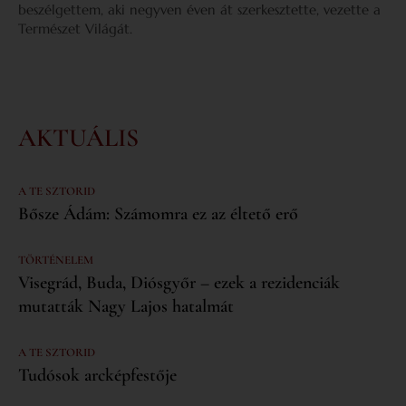
beszélgettem, aki negyven éven át szerkesztette, vezette a
Természet Világát.
AKTUÁLIS
A TE SZTORID
Bősze Ádám: Számomra ez az éltető erő
TÖRTÉNELEM
Visegrád, Buda, Diósgyőr – ezek a rezidenciák
mutatták Nagy Lajos hatalmát
A TE SZTORID
Tudósok arcképfestője