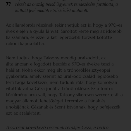
részét az ország belső ügyeinek rendezésére fordította, a
külföld felé inkább elzárkózást mutatott.
Az államépítés részének tekinthetjük azt is, hogy a 970-es
évek elején a gyula lányát, Saroltot kérte meg az idősebb
fia számára, és ezzel a két legerősebb törzset kötötte
rokoni kapcsolatba.
Nem tudjuk, hogy Taksony meddig uralkodott, az
általánosan elfogadott becslés a 970-es évekre teszi a
halálát. Noha ekkor még élt a trónöröklés sztyeppei
gyakorlata, amely szerint az uralkodó család legidősebb
férfi tagja következik, nem tudunk róla, hogy komolyan
vitatták volna Géza jogát a trónöröklésre. Ez a fontos
körülmény arra vall, hogy Taksony sikeresen szervezte át a
magyar államot, lehetőséget teremtve a fiának és
unokájának, Gézának és Szent Istvánnak, hogy befejezzék
ezt az átalakítást.
A sorozat következő részének témája:
Géza, a térítő