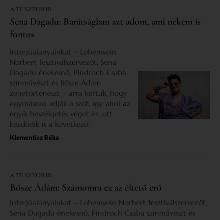
A TE SZTORID
Sena Dagadu: Barátságban azt adom, ami nekem is
fontos
Interjúalanyainkat – Lobenwein
Norbert fesztiválszervezőt, Sena
Dagadu énekesnő, Pindroch Csaba
színművészt és Bősze Ádám
zenetörténészt – arra kértük, hogy
egymásnak adják a szót, így ahol az
egyik beszélgetés véget ér, ott
kezdődik is a következő.
Klementisz Réka
A TE SZTORID
Bősze Ádám: Számomra ez az éltető erő
Interjúalanyainkat – Lobenwein Norbert fesztiválszervezőt,
Sena Dagadu énekesnő, Pindroch Csaba színművészt és