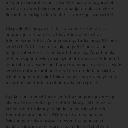
még egy hadjárat Bizánc ellen 958-ban, a magyarok el is
jutottak a város faláig (ennek a hadjáratnak az emléke
Botond legendája), de végül itt is vereséget szenvedtek.
Elképzelhető, hogy Zolta fia, Taksony is részt vett az
augsburgi csatában, és azt követően választották
főfejedelemmé. Róla Anonymus úgy tudja, hogy 931-ben
született. Azt biztosan tudjuk, hogy 947-ben itáliai
hadjáratot vezetett. Nem kizárt, hogy egy Árpád unoka,
esetleg csupán névleg, már tizenhat évesen vezér lehetett,
de inkább az a valószínű, hogy Anonymus tévedett, a valós
születési dátum korábbi. A név török eredetű, jóllakottat
jelent, éppen úgy, mint Falicsi magyar neve, amelyben a
ma is használatos fal (mohón eszik) szó rejtőzik.
Egy korabeli német forrás szerint az augsburgi vereséget
elszenvedő vezérek egyike utóbb „király” lett, és ez jól
értelmezhető Taksony főfejedelemmé választásaként.
Eszerint az uralkodását 955-ben kezdte volna meg.
Minthogy a kalandozásnak nevezett vagyonszerző
hadjáratok kora vele lezárult, az ő idejére tehetők a