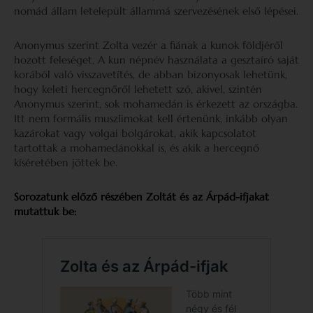
nomád állam letelepült állammá szervezésének első lépései.
Anonymus szerint Zolta vezér a fiának a kunok földjéről
hozott feleséget. A kun népnév használata a gesztaíró saját
korából való visszavetítés, de abban bizonyosak lehetünk,
hogy keleti hercegnőről lehetett szó, akivel, szintén
Anonymus szerint, sok mohamedán is érkezett az országba.
Itt nem formális muszlimokat kell értenünk, inkább olyan
kazárokat vagy volgai bolgárokat, akik kapcsolatot
tartottak a mohamedánokkal is, és akik a hercegnő
kíséretében jöttek be.
Sorozatunk előző részében Zoltát és az Árpád-ifjakat
mutattuk be: