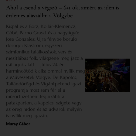
KULT
Ahol a csend a végszó – 6+1 ok, amiért az idén is
érdemes alászállni a Völgybe
Kispál és a Borz, Kollár-Klemencz,
Góbé, Parno Graszt és a nagyágyú:
José González. Újra fénybe boruló
dörögdi Klastrom, egyszeri
szimfonikus találkozások, vers és
mezítlábas folk, világzene meg jazz a
csillagok alatt – július 24-én
harmincötödik alkalommal nyílik meg
a Művészetek Völgye. De Kapolcs,
Taliándörögd és Vigántpetend igazi
programja most sem fér el a
műsorfüzetben: leginkább a
patakparton, a kapolcsi szigete vagy
az öreg hídon és az udvarok mélyén
is nyílik meg igazán.
Muray Gábor