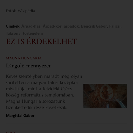
Fotók: Wikipédia
,
,
,
,
,
Címkék:
Árpád-ház
Árpád-kor
árpádok
Bencsik Gábor
Falicsi
,
Taksony
történelem
EZ IS ÉRDEKELHET
MAGNA HUNGARIA
Lángoló mennyezet
Kevés szentélyben maradt meg olyan
sűrítetten a magyar falusi középkor
misztikája, mint a felvidéki Csécs
község református templomában.
Magna Hungaria sorozatunk
tizenkettedik része következik.
Margittai Gábor