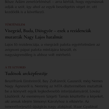
Bősze Ádám zenetörténészt – arra kértük, hogy egymásnak
adják a szót, így ahol az egyik beszélgetés véget ér, ott
kezdődik is a következő.
TÖRTÉNELEM
Visegrád, Buda, Diósgyőr – ezek a rezidenciák
mutatták Nagy Lajos hatalmát
Lajos fő rezidenciája, a visegrádi palota egyértelműen az
avignoni pápai palota mintájára készült, és
nagyságrendileg is ahhoz volt mérhető.
A TE SZTORID
Tudósok arcképfestője
Beszéltünk Einsteinről, Bay Zoltánról, Gaussról, még Nemes
Nagy Ágnesről is. Nemrég az MTA dísztermében mutatták
be a könyvét egyik legkedvesebb interjúalanyáról, Lovász
Lászlóról. Az eseményen Szigeti Tamás készítette a képeket,
aki annak idején Simonyi Károlyhoz is elkísérte. Az
ismeretterjesztő újságírás nagy alakjával, Staar Gyulával