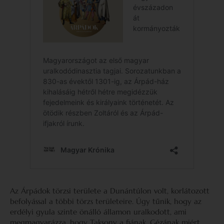
Az Árpádok törzsi területe a Dunántúlon volt, korlátozott
befolyással a többi törzs területeire. Úgy tűnik, hogy az
erdélyi gyula szinte önálló államon uralkodott, ami
megmagyarázza, hogy Taksony a fiának, Gézának miért