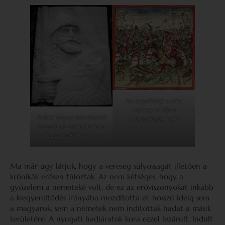
Az augsburgi csata.
Hector Mülich
Falicsi (Fajsz) fejedelmet
miniatúrája, 1457
ábrázoló dombormű a
fajszi emlékművén
Ma már úgy látjuk, hogy a vereség súlyosságát illetően a
krónikák erősen túloztak. Az nem kétséges, hogy a
győzelem a németeké volt, de ez az erőviszonyokat inkább
a kiegyenlítődés irányába mozdította el, hosszú ideig sem
a magyarok, sem a németek nem indítottak hadat a másik
területére. A nyugati hadjáratok kora ezzel lezárult. Indult