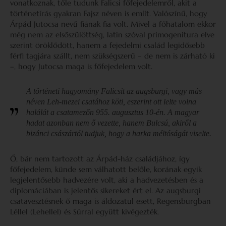
vonatkoznak, tőle tudunk Falicsi főfejedelemről, akit a
történetírás gyakran Fajsz néven is említ. Valószínű, hogy
Árpád Jutocsa nevű fiának fia volt. Mivel a főhatalom ekkor
még nem az elsőszülöttség, latin szóval primogenitura elve
szerint öröklődött, hanem a fejedelmi család legidősebb
férfi tagjára szállt, nem szükségszerű – de nem is zárható ki
–, hogy Jutocsa maga is főfejedelem volt.
A történeti hagyomány Falicsit az augsburgi, vagy más
néven Leh-mezei csatához köti, eszerint ott lelte volna
halálát a csatamezőn 955. augusztus 10-én. A magyar
hadat azonban nem ő vezette, hanem Bulcsú, akiről a
bizánci császártól tudjuk, hogy a harka méltóságát viselte.
Ő, bár nem tartozott az Árpád-ház családjához, így
főfejedelem, künde sem válhatott belőle, korának egyik
legjelentősebb hadvezére volt, aki a hadvezetésben és a
diplomáciában is jelentős sikereket ért el. Az augsburgi
csatavesztésnek ő maga is áldozatul esett, Regensburgban
Léllel (Lehellel) és Súrral együtt kivégezték.