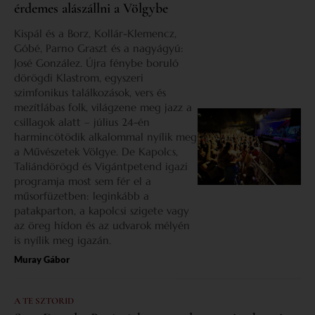
érdemes alászállni a Völgybe
Kispál és a Borz, Kollár-Klemencz,
Góbé, Parno Graszt és a nagyágyú:
José González. Újra fénybe boruló
dörögdi Klastrom, egyszeri
szimfonikus találkozások, vers és
mezítlábas folk, világzene meg jazz a
csillagok alatt – július 24-én
harmincötödik alkalommal nyílik meg
a Művészetek Völgye. De Kapolcs,
Taliándörögd és Vigántpetend igazi
programja most sem fér el a
műsorfüzetben: leginkább a
patakparton, a kapolcsi szigete vagy
az öreg hídon és az udvarok mélyén
is nyílik meg igazán.
Muray Gábor
A TE SZTORID