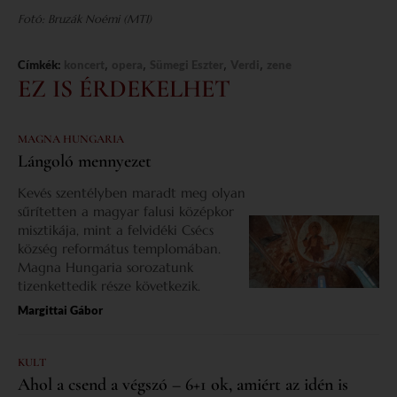
Fotó: Bruzák Noémi (MTI)
,
,
,
,
Címkék:
koncert
opera
Sümegi Eszter
Verdi
zene
EZ IS ÉRDEKELHET
MAGNA HUNGARIA
Lángoló mennyezet
Kevés szentélyben maradt meg olyan
sűrítetten a magyar falusi középkor
misztikája, mint a felvidéki Csécs
község református templomában.
Magna Hungaria sorozatunk
tizenkettedik része következik.
Margittai Gábor
KULT
Ahol a csend a végszó – 6+1 ok, amiért az idén is