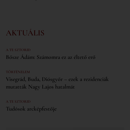
AKTUÁLIS
A TE SZTORID
Bősze Ádám: Számomra ez az éltető erő
TÖRTÉNELEM
Visegrád, Buda, Diósgyőr – ezek a rezidenciák
mutatták Nagy Lajos hatalmát
A TE SZTORID
Tudósok arcképfestője