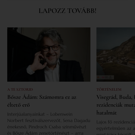
LAPOZZ TOVÁBB!
A TE SZTORID
TÖRTÉNELEM
Bősze Ádám: Számomra ez az
Visegrád, Buda, 
éltető erő
rezidenciák mut
hatalmát
Interjúalanyainkat – Lobenwein
Norbert fesztiválszervezőt, Sena Dagadu
Lajos fő rezidenciá
énekesnő, Pindroch Csaba színművészt
egyértelműen az a
és Bősze Ádám zenetörténészt – arra
mintájára készült,