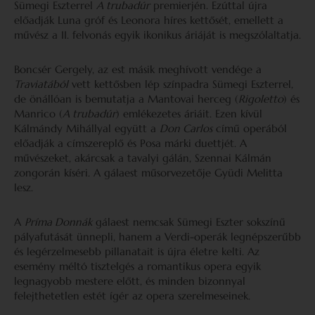
Sümegi Eszterrel
A trubadúr
premierjén. Ezúttal újra
előadják Luna gróf és Leonora híres kettősét, emellett a
művész a II. felvonás egyik ikonikus áriáját is megszólaltatja.
Boncsér Gergely, az est másik meghívott vendége a
Traviatából
vett kettősben lép színpadra Sümegi Eszterrel,
de önállóan is bemutatja a Mantovai herceg (
Rigoletto
) és
Manrico (
A trubadúr
) emlékezetes áriáit. Ezen kívül
Kálmándy Mihállyal együtt a
Don Carlos
című operából
előadják a címszereplő és Posa márki duettjét. A
művészeket, akárcsak a tavalyi gálán, Szennai Kálmán
zongorán kíséri. A gálaest műsorvezetője Gyüdi Melitta
lesz.
A
Príma Donnák
gálaest nemcsak Sümegi Eszter sokszínű
pályafutását ünnepli, hanem a Verdi-operák legnépszerűbb
és legérzelmesebb pillanatait is újra életre kelti. Az
esemény méltó tisztelgés a romantikus opera egyik
legnagyobb mestere előtt, és minden bizonnyal
felejthetetlen estét ígér az opera szerelmeseinek.