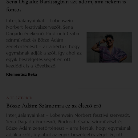
Sena Dagadu: Barátságban azt adom, ami nekem is
fontos
Interjúalanyainkat – Lobenwein
Norbert fesztiválszervezőt, Sena
Dagadu énekesnő, Pindroch Csaba
színművészt és Bősze Ádám
zenetörténészt – arra kértük, hogy
egymásnak adják a szót, így ahol az
egyik beszélgetés véget ér, ott
kezdődik is a következő.
Klementisz Réka
A TE SZTORID
Bősze Ádám: Számomra ez az éltető erő
Interjúalanyainkat – Lobenwein Norbert fesztiválszervezőt,
Sena Dagadu énekesnő, Pindroch Csaba színművészt és
Bősze Ádám zenetörténészt – arra kértük, hogy egymásnak
adják a szót, így ahol az egyik beszélgetés véget ér, ott