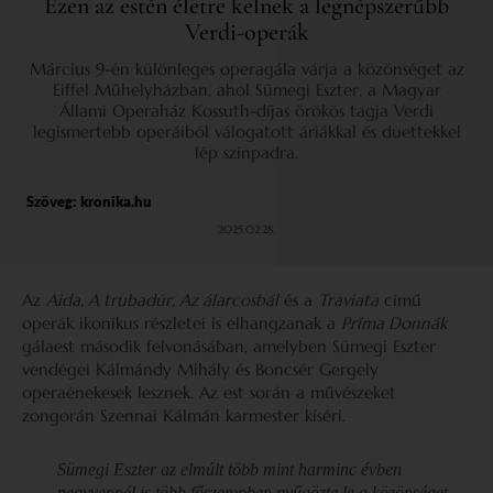
Ezen az estén életre kelnek a legnépszerűbb
Verdi-operák
Március 9-én különleges operagála várja a közönséget az
Eiffel Műhelyházban, ahol Sümegi Eszter, a Magyar
Állami Operaház Kossuth-díjas örökös tagja Verdi
legismertebb operáiból válogatott áriákkal és duettekkel
lép színpadra.
Szöveg:
kronika.hu
2025.02.28.
Az
Aida, A trubadúr, Az álarcosbál
és a
Traviata
című
operák ikonikus részletei is elhangzanak a
Príma Donnák
gálaest második felvonásában, amelyben Sümegi Eszter
vendégei Kálmándy Mihály és Boncsér Gergely
operaénekesek lesznek. Az est során a művészeket
zongorán Szennai Kálmán karmester kíséri.
Sümegi Eszter az elmúlt több mint harminc évben
negyvennél is több főszerepben nyűgözte le a közönséget