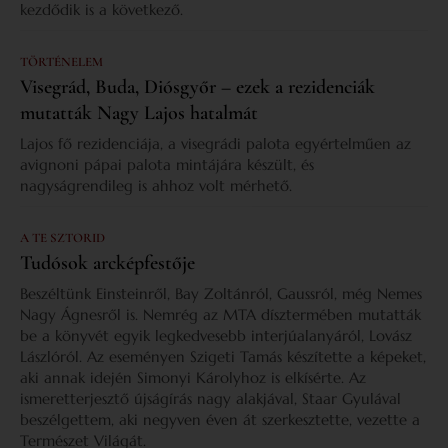
kezdődik is a következő.
TÖRTÉNELEM
Visegrád, Buda, Diósgyőr – ezek a rezidenciák
mutatták Nagy Lajos hatalmát
Lajos fő rezidenciája, a visegrádi palota egyértelműen az
avignoni pápai palota mintájára készült, és
nagyságrendileg is ahhoz volt mérhető.
A TE SZTORID
Tudósok arcképfestője
Beszéltünk Einsteinről, Bay Zoltánról, Gaussról, még Nemes
Nagy Ágnesről is. Nemrég az MTA dísztermében mutatták
be a könyvét egyik legkedvesebb interjúalanyáról, Lovász
Lászlóról. Az eseményen Szigeti Tamás készítette a képeket,
aki annak idején Simonyi Károlyhoz is elkísérte. Az
ismeretterjesztő újságírás nagy alakjával, Staar Gyulával
beszélgettem, aki negyven éven át szerkesztette, vezette a
Természet Világát.