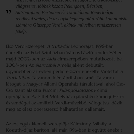
világszerte, többek között Pekingben, Bécsben,
Salzburgban, Berlinben és Torontóban. Repertoárja
rendkívül széles, de az egyik legmeghatározóbb komponista
számára Giuseppe Verdi, akinek műveiben rendszeresen
fellép.
Első Verdi-szerepét,
A trubadúr
Leonoráját, 1996-ban
énekelte az Erkel Színházban Vámos László rendezésében,
majd 2002-ben az
Aida
címszerepében mutatkozott be.
2005-ben Az
álarcosbál
Ameliájaként debütált,
ugyanebben az évben pedig először énekelte Violettát a
Traviatában
Tajvanon. Idén áprilisban ismét Tajvanra
látogat a Magyar Állami Operaház társulatával, ahol Cso-
Cso szant alakítja Puccini
Pillangókisasszony
című
operájában. Az Eiffel Műhelyház gálaestjén Sümegi Eszter
és vendégei az említett Verdi-művekből válogatva idézik
meg az olasz operaszerző halhatatlan dallamait.
Az est egyik kiemelt szereplője Kálmándy Mihály, a
Kossuth-díjas bariton, aki már 1996-ban is együtt énekelt