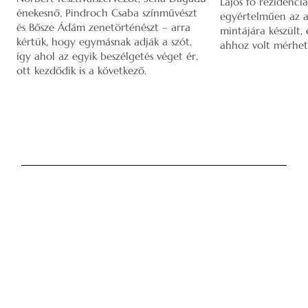
Lajos fő rezidenciá
énekesnő, Pindroch Csaba színművészt
egyértelműen az a
és Bősze Ádám zenetörténészt – arra
mintájára készült,
kértük, hogy egymásnak adják a szót,
ahhoz volt mérhet
így ahol az egyik beszélgetés véget ér,
ott kezdődik is a következő.