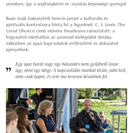
szemben, így a segítségkérés és -nyújtás képessége gyengül.
Baán Izsák bakonybéli bencés perjel a kulturális és
spirituális kontextusra hívta fel a figyelmet. C. S. Lewis
The
Great Divorce
című művére hivatkozva rámutatott: a
fogyasztói mentalitás az azonnali kielégülést kínálja,
miközben az igazi kapcsolatok erőfeszítést és áldozatot
igényelnek.
Egy igaz barát vagy egy házastárs nem gyűjthető össze
úgy, mint egy tárgy. A kapcsolódás munkát kíván, adni kell,
nem csak kapni, és erre ma kevesen készülnek fel.