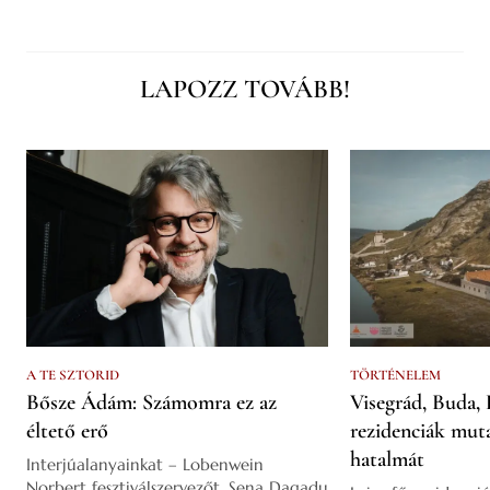
LAPOZZ TOVÁBB!
A TE SZTORID
TÖRTÉNELEM
Bősze Ádám: Számomra ez az
Visegrád, Buda, 
éltető erő
rezidenciák mut
hatalmát
Interjúalanyainkat – Lobenwein
Norbert fesztiválszervezőt, Sena Dagadu