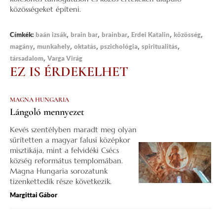
közösségeket építeni.
,
,
,
,
,
Címkék:
baán izsák
brain bar
brainbar
Erdei Katalin
közösség
,
,
,
,
,
magány
munkahely
oktatás
pszichológia
spiritualitás
,
társadalom
Varga Virág
EZ IS ÉRDEKELHET
MAGNA HUNGARIA
Lángoló mennyezet
Kevés szentélyben maradt meg olyan
sűrítetten a magyar falusi középkor
misztikája, mint a felvidéki Csécs
község református templomában.
Magna Hungaria sorozatunk
tizenkettedik része következik.
Margittai Gábor