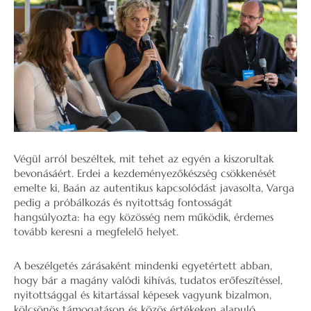
Végül arról beszéltek, mit tehet az egyén a kiszorultak
bevonásáért. Erdei a kezdeményezőkészség csökkenését
emelte ki, Baán az autentikus kapcsolódást javasolta, Varga
pedig a próbálkozás és nyitottság fontosságát
hangsúlyozta: ha egy közösség nem működik, érdemes
tovább keresni a megfelelő helyet.
A beszélgetés zárásaként mindenki egyetértett abban,
hogy bár a magány valódi kihívás, tudatos erőfeszítéssel,
nyitottsággal és kitartással képesek vagyunk bizalmon,
kölcsönös támogatáson és közös értékeken alapuló