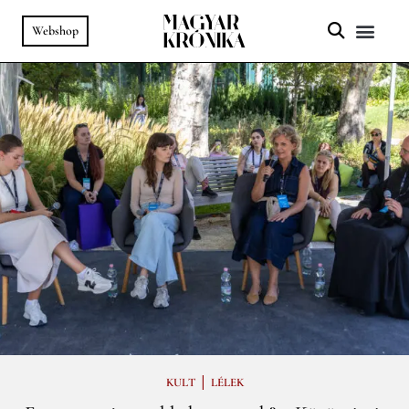
Webshop
A HELY SZ
PODCAST & VIDEÓ
|
KULT
LÉLEK