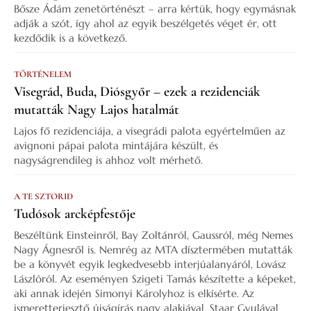
Bősze Ádám zenetörténészt – arra kértük, hogy egymásnak
adják a szót, így ahol az egyik beszélgetés véget ér, ott
kezdődik is a következő.
TÖRTÉNELEM
Visegrád, Buda, Diósgyőr – ezek a rezidenciák
mutatták Nagy Lajos hatalmát
Lajos fő rezidenciája, a visegrádi palota egyértelműen az
avignoni pápai palota mintájára készült, és
nagyságrendileg is ahhoz volt mérhető.
A TE SZTORID
Tudósok arcképfestője
Beszéltünk Einsteinről, Bay Zoltánról, Gaussról, még Nemes
Nagy Ágnesről is. Nemrég az MTA dísztermében mutatták
be a könyvét egyik legkedvesebb interjúalanyáról, Lovász
Lászlóról. Az eseményen Szigeti Tamás készítette a képeket,
aki annak idején Simonyi Károlyhoz is elkísérte. Az
ismeretterjesztő újságírás nagy alakjával, Staar Gyulával