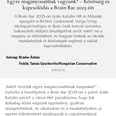
Egyre magányosabbak vagyunk? – Közösség és
kapcsolódás a Brain Bar 2025-ön
A Brain Bar 2025-ön Erdei Katalin HR és Műszaki
igazgató a Richter Gedeonnál, Varga Virág
iskolapszichológus és Baán Izsák bencés szerzetes,
bakonybéli elöljáró beszélgettek arról, miért nő a
magány az életünkben, és hogyan tudnak az iskolák,
munkahelyek és közösségek segíteni a valódi
kapcsolódásban.
Szöveg:
Bráder Ádám
Fotók: Tamás Gyurkovits/Hungarian Conservative
2025.09.22.
„Miért érezzük egyre magányosabbnak magunkat?” –
nyitotta a beszélgetést a Brain Bar 2025-ön a panel. Erdei
Katalin szerint a városi élet paradoxona, hogy bár
fizikailag közel vagyunk egymáshoz, gyakran
elszigetelődünk. Az oktatásban és a munkahelyeken az
egyéni teljesítményt jutalmazzák a csapatmunkával