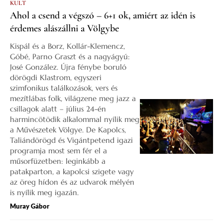
KULT
Ahol a csend a végszó – 6+1 ok, amiért az idén is
érdemes alászállni a Völgybe
Kispál és a Borz, Kollár-Klemencz,
Góbé, Parno Graszt és a nagyágyú:
José González. Újra fénybe boruló
dörögdi Klastrom, egyszeri
szimfonikus találkozások, vers és
mezítlábas folk, világzene meg jazz a
csillagok alatt – július 24-én
harmincötödik alkalommal nyílik meg
a Művészetek Völgye. De Kapolcs,
Taliándörögd és Vigántpetend igazi
programja most sem fér el a
műsorfüzetben: leginkább a
patakparton, a kapolcsi szigete vagy
az öreg hídon és az udvarok mélyén
is nyílik meg igazán.
Muray Gábor