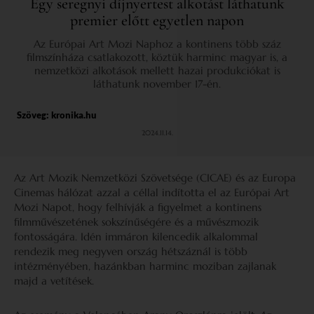
Egy seregnyi díjnyertest alkotást láthatunk
premier előtt egyetlen napon
Az Európai Art Mozi Naphoz a kontinens több száz
filmszínháza csatlakozott, köztük harminc magyar is, a
nemzetközi alkotások mellett hazai produkciókat is
láthatunk november 17-én.
Szöveg:
kronika.hu
2024.11.14.
Az Art Mozik Nemzetközi Szövetsége (CICAE) és az Europa
Cinemas hálózat azzal a céllal indította el az Európai Art
Mozi Napot, hogy felhívják a figyelmet a kontinens
filmművészetének sokszínűségére és a művészmozik
fontosságára. Idén immáron kilencedik alkalommal
rendezik meg negyven ország hétszáznál is több
intézményében, hazánkban harminc moziban zajlanak
majd a vetítések.