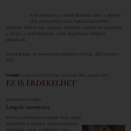
A kínálatban a családi filmeket idén a
Bambi –
Élet az erdőben
című francia kalandfilm
képviseli, illetve egy magyar-amerikai animációs klasszikus,
a
Hugó, a víziló
képviseli, amit digitálisan felújítva
láthatunk.
Kiemelt kép: Az univerzum elmélete (Forrás:
ADS Service
Kft.)
,
,
,
Címkék:
Európai Art Mozi Nap
fesztivál
film
magyar film
EZ IS ÉRDEKELHET
MAGNA HUNGARIA
Lángoló mennyezet
Kevés szentélyben maradt meg olyan
sűrítetten a magyar falusi középkor
misztikája, mint a felvidéki Csécs