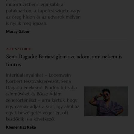
műsorfüzetben: leginkább a
patakparton, a kapolcsi szigete vagy
az öreg hídon és az udvarok mélyén
is nyílik meg igazán.
Muray Gábor
A TE SZTORID
Sena Dagadu: Barátságban azt adom, ami nekem is
fontos
Interjúalanyainkat – Lobenwein
Norbert fesztiválszervezőt, Sena
Dagadu énekesnő, Pindroch Csaba
színművészt és Bősze Ádám
zenetörténészt – arra kértük, hogy
egymásnak adják a szót, így ahol az
egyik beszélgetés véget ér, ott
kezdődik is a következő.
Klementisz Réka