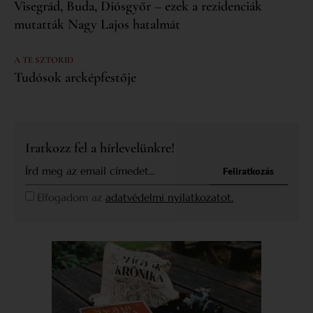
Visegrád, Buda, Diósgyőr – ezek a rezidenciák
mutatták Nagy Lajos hatalmát
A TE SZTORID
Tudósok arcképfestője
Iratkozz fel a hírlevelünkre!
Feliratkozás
Elfogadom az
adatvédelmi nyilatkozatot.