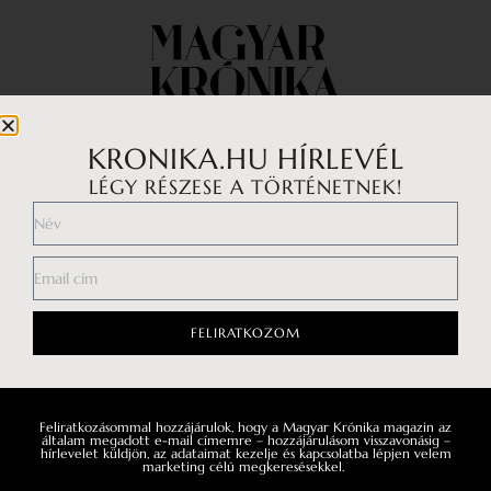
KRONIKA.HU HÍRLEVÉL
LÉGY RÉSZESE A TÖRTÉNETNEK!
Impresszum
Médiaajánlat
Általános Szerződési Feltételek
Adatkezelési tájékoztató
FELIRATKOZOM
Hozzászólási szabályzat
Feliratkozásommal hozzájárulok, hogy a Magyar Krónika magazin az
Facebook
általam megadott e-mail címemre – hozzájárulásom visszavonásig –
hírlevelet küldjön, az adataimat kezelje és kapcsolatba lépjen velem
marketing célú megkeresésekkel.
Instagram