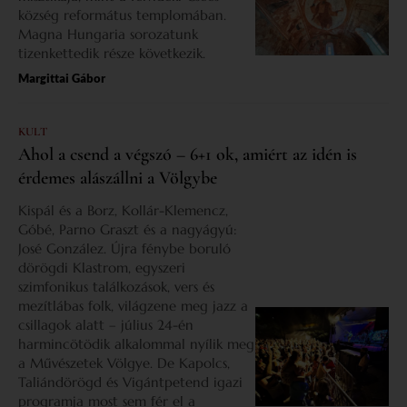
község református templomában.
Magna Hungaria sorozatunk
tizenkettedik része következik.
Margittai Gábor
KULT
Ahol a csend a végszó – 6+1 ok, amiért az idén is
érdemes alászállni a Völgybe
Kispál és a Borz, Kollár-Klemencz,
Góbé, Parno Graszt és a nagyágyú:
José González. Újra fénybe boruló
dörögdi Klastrom, egyszeri
szimfonikus találkozások, vers és
mezítlábas folk, világzene meg jazz a
csillagok alatt – július 24-én
harmincötödik alkalommal nyílik meg
a Művészetek Völgye. De Kapolcs,
Taliándörögd és Vigántpetend igazi
programja most sem fér el a