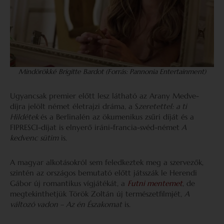
Mindörökké Brigitte Bardot (Forrás: Pannonia Entertainment)
Ugyancsak premier előtt lesz látható az Arany Medve-
díjra jelölt német életrajzi dráma, a S
zeretettel: a ti
Hildétek
és a Berlinalén az ökumenikus zsűri díját és a
FIPRESCI-díjat is elnyerő iráni-francia-svéd-német
A
kedvenc sütim
is.
A magyar alkotásokról sem feledkeztek meg a szervezők,
szintén az országos bemutató előtt játsszák le Herendi
Gábor új romantikus vígjátékát, a
Futni mentemet
, de
megtekinthetjük Török Zoltán új természetfilmjét,
A
változó vadon – Az én Északomat
is.