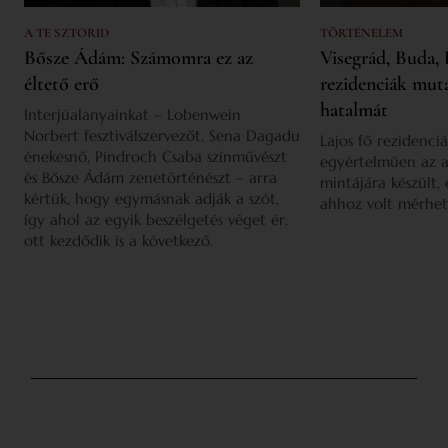
A TE SZTORID
TÖRTÉNELEM
Bősze Ádám: Számomra ez az
Visegrád, Buda, 
éltető erő
rezidenciák mut
hatalmát
Interjúalanyainkat – Lobenwein
Norbert fesztiválszervezőt, Sena Dagadu
Lajos fő rezidenciá
énekesnő, Pindroch Csaba színművészt
egyértelműen az a
és Bősze Ádám zenetörténészt – arra
mintájára készült,
kértük, hogy egymásnak adják a szót,
ahhoz volt mérhet
így ahol az egyik beszélgetés véget ér,
ott kezdődik is a következő.