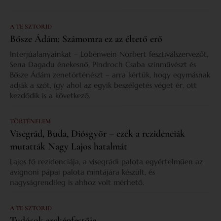
A TE SZTORID
Bősze Ádám: Számomra ez az éltető erő
Interjúalanyainkat – Lobenwein Norbert fesztiválszervezőt,
Sena Dagadu énekesnő, Pindroch Csaba színművészt és
Bősze Ádám zenetörténészt – arra kértük, hogy egymásnak
adják a szót, így ahol az egyik beszélgetés véget ér, ott
kezdődik is a következő.
TÖRTÉNELEM
Visegrád, Buda, Diósgyőr – ezek a rezidenciák
mutatták Nagy Lajos hatalmát
Lajos fő rezidenciája, a visegrádi palota egyértelműen az
avignoni pápai palota mintájára készült, és
nagyságrendileg is ahhoz volt mérhető.
A TE SZTORID
Tudósok arcképfestője