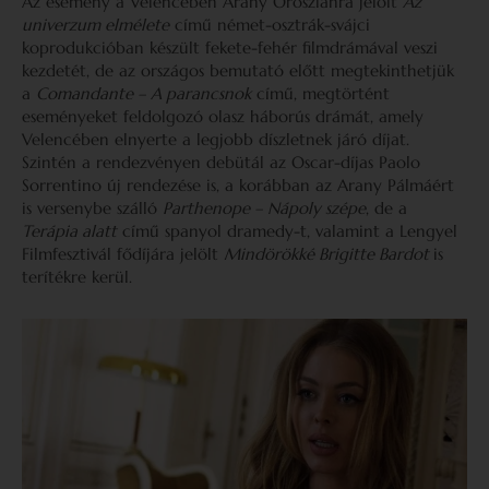
Az esemény a Velencében Arany Oroszlánra jelölt
Az
univerzum elmélete
című német-osztrák-svájci
koprodukcióban készült fekete-fehér filmdrámával veszi
kezdetét, de az országos bemutató előtt megtekinthetjük
a
Comandante – A parancsnok
című, megtörtént
eseményeket feldolgozó olasz háborús drámát, amely
Velencében elnyerte a legjobb díszletnek járó díjat.
Szintén a rendezvényen debütál az Oscar-díjas Paolo
Sorrentino új rendezése is, a korábban az Arany Pálmáért
is versenybe szálló
Parthenope – Nápoly szépe
, de a
Terápia alatt
című spanyol dramedy-t, valamint a Lengyel
Filmfesztivál fődíjára jelölt
Mindörökké Brigitte Bardot
is
terítékre kerül.