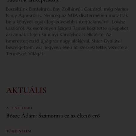
Beszéltünk Einsteinről, Bay Zoltánról, Gaussról, még Nemes
Nagy Ágnesről is. Nemrég az MTA dísztermében mutatták
be a könyvét egyik legkedvesebb interjúalanyáról, Lovász
Lászlóról. Az eseményen Szigeti Tamás készítette a képeket,
aki annak idején Simonyi Károlyhoz is elkísérte. Az
ismeretterjesztő újságírás nagy alakjával, Staar Gyulával
beszélgettem, aki negyven éven át szerkesztette, vezette a
Természet Világát.
AKTUÁLIS
A TE SZTORID
Bősze Ádám: Számomra ez az éltető erő
TÖRTÉNELEM