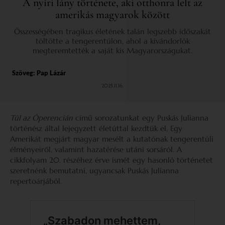
A nyíri lány története, aki otthonra lelt az
amerikás magyarok között
Összességében tragikus életének talán legszebb időszakát
töltötte a tengerentúlon, ahol a kivándorlók
megteremtették a saját kis Magyarországukat.
Szöveg:
Pap Lázár
2025.11.16.
Túl az Óperencián
című sorozatunkat egy Puskás Julianna
történész által lejegyzett életúttal kezdtük el. Egy
Amerikát megjárt magyar mesélt a kutatónak tengerentúli
élményeiről, valamint hazatérése utáni sorsáról. A
cikkfolyam 20. részéhez érve ismét egy hasonló történetet
szeretnénk bemutatni, ugyancsak Puskás Julianna
repertoárjából.