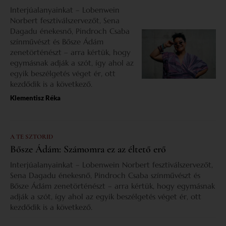
Interjúalanyainkat – Lobenwein
Norbert fesztiválszervezőt, Sena
Dagadu énekesnő, Pindroch Csaba
színművészt és Bősze Ádám
zenetörténészt – arra kértük, hogy
egymásnak adják a szót, így ahol az
egyik beszélgetés véget ér, ott
kezdődik is a következő.
Klementisz Réka
A TE SZTORID
Bősze Ádám: Számomra ez az éltető erő
Interjúalanyainkat – Lobenwein Norbert fesztiválszervezőt,
Sena Dagadu énekesnő, Pindroch Csaba színművészt és
Bősze Ádám zenetörténészt – arra kértük, hogy egymásnak
adják a szót, így ahol az egyik beszélgetés véget ér, ott
kezdődik is a következő.