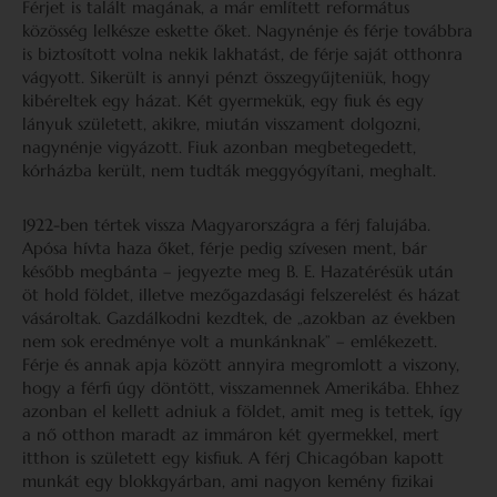
Férjet is talált magának, a már említett református
közösség lelkésze eskette őket. Nagynénje és férje továbbra
is biztosított volna nekik lakhatást, de férje saját otthonra
vágyott. Sikerült is annyi pénzt összegyűjteniük, hogy
kibéreltek egy házat. Két gyermekük, egy fiuk és egy
lányuk született, akikre, miután visszament dolgozni,
nagynénje vigyázott. Fiuk azonban megbetegedett,
kórházba került, nem tudták meggyógyítani, meghalt.
1922-ben tértek vissza Magyarországra a férj falujába.
Apósa hívta haza őket, férje pedig szívesen ment, bár
később megbánta – jegyezte meg B. E. Hazatérésük után
öt hold földet, illetve mezőgazdasági felszerelést és házat
vásároltak. Gazdálkodni kezdtek, de „azokban az években
nem sok eredménye volt a munkánknak” – emlékezett.
Férje és annak apja között annyira megromlott a viszony,
hogy a férfi úgy döntött, visszamennek Amerikába. Ehhez
azonban el kellett adniuk a földet, amit meg is tettek, így
a nő otthon maradt az immáron két gyermekkel, mert
itthon is született egy kisfiuk. A férj Chicagóban kapott
munkát egy blokkgyárban, ami nagyon kemény fizikai