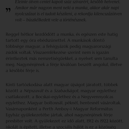
Eleinte ötven centet kapott száz szivarért, később hetvenet.
Amikor már nagyon ment neki a munka, akkor akár napi
nyolcszázat is el tudott készíteni, a rekordja kilencszázötven
volt – büszkélkedett vele a történésznek.
Reggel hétkor kezdődött a munka, és egészen este hatig
tartott egy óra ebédszünettel. A munkások döntő
többsége magyar, a felvigyázók pedig magyarországi
zsidók voltak. Visszaemlékezése szerint nem is igazán
érintkeztek más nemzetiségűekkel, a nyelvet sem tanulta
meg. Nagynénjének a férje kiválóan beszélt angolul, illetve
a későbbi férje is.
Kinti tartózkodása alatt magyar újságot járatott, többek
között a
Népszavát
és a
Szabadságot,
magyar egylethez
csatlakozott, a Bocskai-egylethez és a Negyvennyolcas
egylethez. Magyar boltosnál, péknél, hentesnél vásároltak.
Vasárnaponként a Perth Amboy-i Magyar Református
Egyház gyülekezetébe jártak, ahol nagynénjének férje
presbiter volt. A gyülekezet ez idő alatt, 1912 és 1922 között,
iskolát is épített, illetve a szociális hálót is ez a közösség