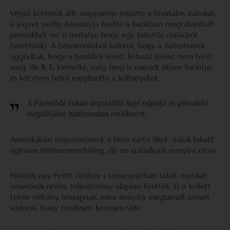
Végül kötélnek állt, nagynénje intézte a hivatalos iratokat,
a jegyet pedig édesanyja fizette a bankban megtakarított
pénzükből (ez is mutatja, hogy egy tehetős családról
beszélünk). A beszámolóból kiderül, hogy a fiútestvérek
aggódtak, hogy a bankból kivett kétszáz forint nem térül
meg, de B. E. kiemelte, még meg is maradt ötven forintja,
és két éven belül megfizette a költségeket.
A Fiuméből induló áruszállító hajó nápolyi és gibraltári
megállójára határozottan emlékezett.
Amerikában nagynénjének a férje várta őket, náluk lakott
egészen férjhezmeneteléig, de ne szaladjunk ennyire előre.
Hősünk egy Perth Amboy-i szivargyárban talált munkát
ismerősök révén, teljesítmény alapján fizették. El is kellett
telnie néhány hónapnak, mire annyira megtanult szivart
sodorni, hogy rendesen keressen vele.