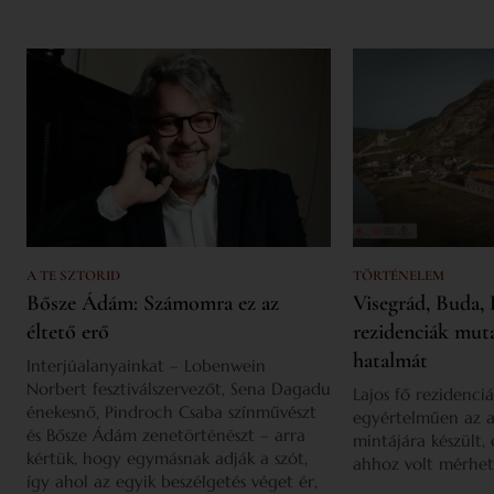
A TE SZTORID
TÖRTÉNELEM
Bősze Ádám: Számomra ez az
Visegrád, Buda, 
éltető erő
rezidenciák mut
hatalmát
Interjúalanyainkat – Lobenwein
Norbert fesztiválszervezőt, Sena Dagadu
Lajos fő rezidenciá
énekesnő, Pindroch Csaba színművészt
egyértelműen az a
és Bősze Ádám zenetörténészt – arra
mintájára készült,
kértük, hogy egymásnak adják a szót,
ahhoz volt mérhet
így ahol az egyik beszélgetés véget ér,