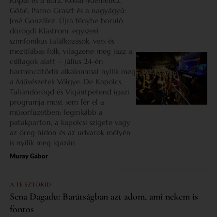
Kispál és a Borz, Kollár-Klemencz,
Góbé, Parno Graszt és a nagyágyú:
José González. Újra fénybe boruló
dörögdi Klastrom, egyszeri
szimfonikus találkozások, vers és
mezítlábas folk, világzene meg jazz a
csillagok alatt – július 24-én
harmincötödik alkalommal nyílik meg
a Művészetek Völgye. De Kapolcs,
Taliándörögd és Vigántpetend igazi
programja most sem fér el a
műsorfüzetben: leginkább a
patakparton, a kapolcsi szigete vagy
az öreg hídon és az udvarok mélyén
is nyílik meg igazán.
Muray Gábor
A TE SZTORID
Sena Dagadu: Barátságban azt adom, ami nekem is
fontos