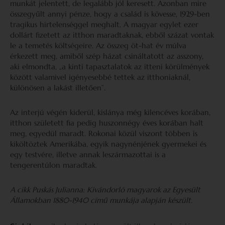
munkát jelentett, de legalább jól keresett. Azonban mire
összegyűlt annyi pénze, hogy a család is kövesse, 1929-ben
tragikus hirtelenséggel meghalt. A magyar egylet ezer
dollárt fizetett az itthon maradtaknak, ebből százat vontak
le a temetés költségeire. Az összeg öt-hat év múlva
érkezett meg, amiből szép házat csináltatott az asszony,
aki elmondta, „a kinti tapasztalatok az itteni körülmények
között valamivel igényesebbé tettek az itthoniaknál,
különösen a lakást illetően”.
Az interjú végén kiderül, kislánya még kilencéves korában,
itthon született fia pedig huszonnégy éves korában halt
meg, egyedül maradt. Rokonai közül viszont többen is
kiköltöztek Amerikába, egyik nagynénjének gyermekei és
egy testvére, illetve annak leszármazottai is a
tengerentúlon maradtak.
A cikk Puskás Julianna: Kivándorló magyarok az Egyesült
Államokban 1880-1940 című munkája alapján készült.