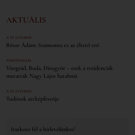
AKTUÁLIS
A TE SZTORID
Bősze Ádám: Számomra ez az éltető erő
TÖRTÉNELEM
Visegrád, Buda, Diósgyőr – ezek a rezidenciák
mutatták Nagy Lajos hatalmát
A TE SZTORID
Tudósok arcképfestője
Iratkozz fel a hírlevelünkre!