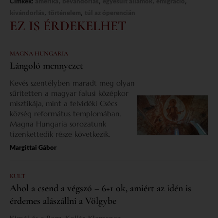
,
,
,
,
Címkék:
amerika
bevándorlás
egyesült államok
emigráció
,
,
kivándorlás
történelem
túl az óperencián
EZ IS ÉRDEKELHET
MAGNA HUNGARIA
Lángoló mennyezet
Kevés szentélyben maradt meg olyan
sűrítetten a magyar falusi középkor
misztikája, mint a felvidéki Csécs
község református templomában.
Magna Hungaria sorozatunk
tizenkettedik része következik.
Margittai Gábor
KULT
Ahol a csend a végszó – 6+1 ok, amiért az idén is
érdemes alászállni a Völgybe