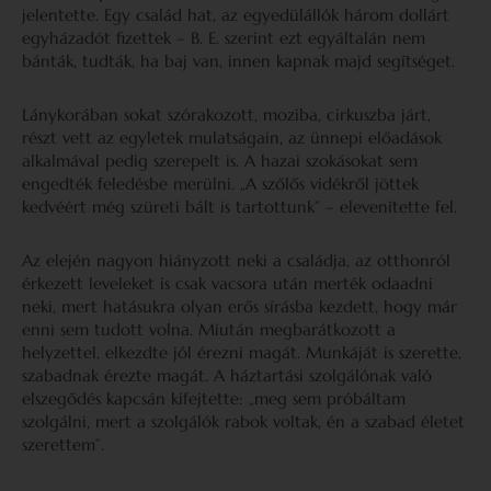
jelentette. Egy család hat, az egyedülállók három dollárt
egyházadót fizettek – B. E. szerint ezt egyáltalán nem
bánták, tudták, ha baj van, innen kapnak majd segítséget.
Lánykorában sokat szórakozott, moziba, cirkuszba járt,
részt vett az egyletek mulatságain, az ünnepi előadások
alkalmával pedig szerepelt is. A hazai szokásokat sem
engedték feledésbe merülni. „A szőlős vidékről jöttek
kedvéért még szüreti bált is tartottunk” – elevenítette fel.
Az elején nagyon hiányzott neki a családja, az otthonról
érkezett leveleket is csak vacsora után merték odaadni
neki, mert hatásukra olyan erős sírásba kezdett, hogy már
enni sem tudott volna. Miután megbarátkozott a
helyzettel, elkezdte jól érezni magát. Munkáját is szerette,
szabadnak érezte magát. A háztartási szolgálónak való
elszegődés kapcsán kifejtette: „meg sem próbáltam
szolgálni, mert a szolgálók rabok voltak, én a szabad életet
szerettem”.