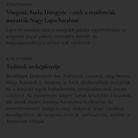
TÖRTÉNELEM
Visegrád, Buda, Diósgyőr – ezek a rezidenciák
mutatták Nagy Lajos hatalmát
Lajos fő rezidenciája, a visegrádi palota egyértelműen az
avignoni pápai palota mintájára készült, és
nagyságrendileg is ahhoz volt mérhető.
A TE SZTORID
Tudósok arcképfestője
Beszéltünk Einsteinről, Bay Zoltánról, Gaussról, még Nemes
Nagy Ágnesről is. Nemrég az MTA dísztermében mutatták
be a könyvét egyik legkedvesebb interjúalanyáról, Lovász
Lászlóról. Az eseményen Szigeti Tamás készítette a képeket,
aki annak idején Simonyi Károlyhoz is elkísérte. Az
ismeretterjesztő újságírás nagy alakjával, Staar Gyulával
beszélgettem, aki negyven éven át szerkesztette, vezette a
Természet Világát.