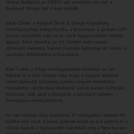
Design Budapest az MDDÜ-vel, amelyhez ma már a
Budapest Design Hét is kapcsolódik.
Jakab Zsófia, a Magyar Divat & Design Ügynökség
vezérigazgatója hangsúlyozta: a kreatívipar a globális GDP
három százalékát adja, és az egyik leggyorsabban fejlődő
ágazat. Mint mondta, az Art Market nem csupán
művészeti esemény, hanem inspiráló közösségi tér, amely a
gazdaság fejlődéséhez is hozzájárul.
Káel Csaba, a Müpa vezérigazgatója kiemelte: az Art
Market és a Liszt Ünnep célja, hogy a magyar kultúrát
minél szélesebb közönség számára tegyék elérhetővé.
Hozzátette, októberben Budapest valódi kortárs kulturális
fővárossá válik, ahol a látogatók a művészet minden
formájában elmélyülhetnek.
Az idei vásáron négy kontinens 25 országából csaknem 90
kiállító vesz részt. A hazai galériák közül az acb galéria és a
Várfok kapták a legnagyobb standokat, míg a New Europe
program keretében horvát, román, szerb, szlovák és szlovén