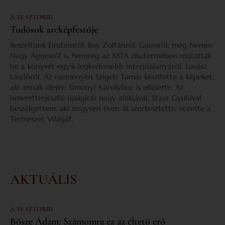
A TE SZTORID
Tudósok arcképfestője
Beszéltünk Einsteinről, Bay Zoltánról, Gaussról, még Nemes
Nagy Ágnesről is. Nemrég az MTA dísztermében mutatták
be a könyvét egyik legkedvesebb interjúalanyáról, Lovász
Lászlóról. Az eseményen Szigeti Tamás készítette a képeket,
aki annak idején Simonyi Károlyhoz is elkísérte. Az
ismeretterjesztő újságírás nagy alakjával, Staar Gyulával
beszélgettem, aki negyven éven át szerkesztette, vezette a
Természet Világát.
AKTUÁLIS
A TE SZTORID
Bősze Ádám: Számomra ez az éltető erő