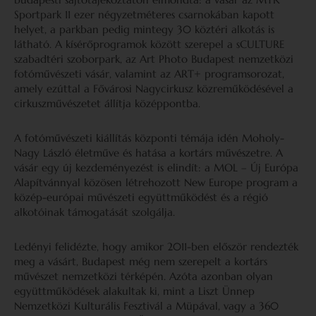
Sportpark 11 ezer négyzetméteres csarnokában kapott
helyet, a parkban pedig mintegy 30 köztéri alkotás is
látható. A kísérőprogramok között szerepel a sCULTURE
szabadtéri szoborpark, az Art Photo Budapest nemzetközi
fotóművészeti vásár, valamint az ART+ programsorozat,
amely ezúttal a Fővárosi Nagycirkusz közreműködésével a
cirkuszművészetet állítja középpontba.
A fotóművészeti kiállítás központi témája idén Moholy-
Nagy László életműve és hatása a kortárs művészetre. A
vásár egy új kezdeményezést is elindít: a MOL – Új Európa
Alapítvánnyal közösen létrehozott New Europe program a
közép-európai művészeti együttműködést és a régió
alkotóinak támogatását szolgálja.
Ledényi felidézte, hogy amikor 2011-ben először rendezték
meg a vásárt, Budapest még nem szerepelt a kortárs
művészet nemzetközi térképén. Azóta azonban olyan
együttműködések alakultak ki, mint a Liszt Ünnep
Nemzetközi Kulturális Fesztivál a Müpával, vagy a 360