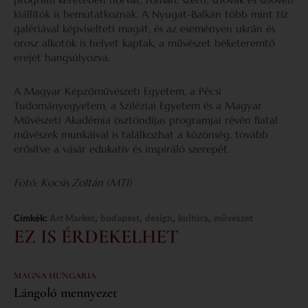
kiállítók is bemutatkoznak. A Nyugat-Balkán több mint tíz
galériával képviselteti magát, és az eseményen ukrán és
orosz alkotók is helyet kaptak, a művészet béketeremtő
erejét hangsúlyozva.
A Magyar Képzőművészeti Egyetem, a Pécsi
Tudományegyetem, a Sziléziai Egyetem és a Magyar
Művészeti Akadémia ösztöndíjas programjai révén fiatal
művészek munkáival is találkozhat a közönség, tovább
erősítve a vásár edukatív és inspiráló szerepét.
Fotó: Kocsis Zoltán (MTI)
,
,
,
,
Címkék:
Art Market
budapest
design
kultúra
művészet
EZ IS ÉRDEKELHET
MAGNA HUNGARIA
Lángoló mennyezet