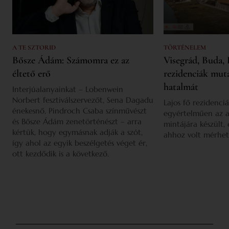
A TE SZTORID
TÖRTÉNELEM
Bősze Ádám: Számomra ez az
Visegrád, Buda, 
éltető erő
rezidenciák mut
hatalmát
Interjúalanyainkat – Lobenwein
Norbert fesztiválszervezőt, Sena Dagadu
Lajos fő rezidenciá
énekesnő, Pindroch Csaba színművészt
egyértelműen az a
és Bősze Ádám zenetörténészt – arra
mintájára készült,
kértük, hogy egymásnak adják a szót,
ahhoz volt mérhet
így ahol az egyik beszélgetés véget ér,
ott kezdődik is a következő.