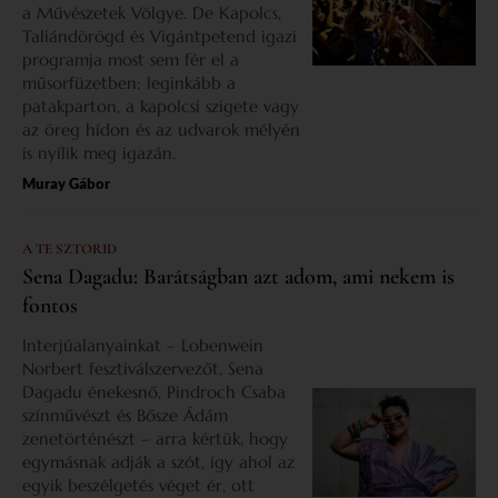
a Művészetek Völgye. De Kapolcs,
Taliándörögd és Vigántpetend igazi
programja most sem fér el a
műsorfüzetben: leginkább a
patakparton, a kapolcsi szigete vagy
az öreg hídon és az udvarok mélyén
is nyílik meg igazán.
Muray Gábor
A TE SZTORID
Sena Dagadu: Barátságban azt adom, ami nekem is
fontos
Interjúalanyainkat – Lobenwein
Norbert fesztiválszervezőt, Sena
Dagadu énekesnő, Pindroch Csaba
színművészt és Bősze Ádám
zenetörténészt – arra kértük, hogy
egymásnak adják a szót, így ahol az
egyik beszélgetés véget ér, ott