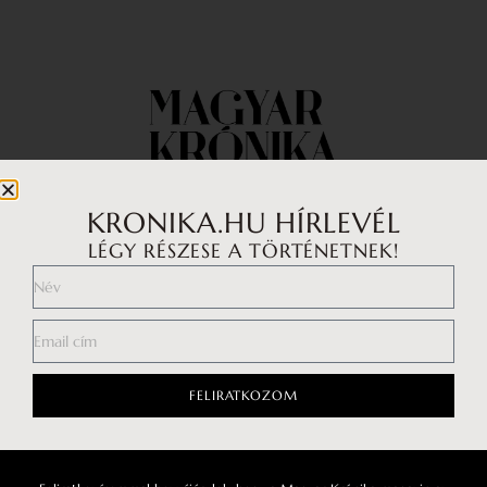
KRONIKA.HU HÍRLEVÉL
LÉGY RÉSZESE A TÖRTÉNETNEK!
Impresszum
Médiaajánlat
Általános Szerződési Feltételek
Adatkezelési tájékoztató
FELIRATKOZOM
Hozzászólási szabályzat