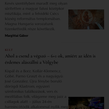
Kevés szentélyben maradt meg olyan
sűrítetten a magyar falusi középkor
misztikája, mint a felvidéki Csécs
község református templomában.
Magna Hungaria sorozatunk
tizenkettedik része következik.
Margittai Gábor
KULT
Ahol a csend a végszó – 6+1 ok, amiért az idén is
érdemes alászállni a Völgybe
Kispál és a Borz, Kollár-Klemencz,
Góbé, Parno Graszt és a nagyágyú:
José González. Újra fénybe boruló
dörögdi Klastrom, egyszeri
szimfonikus találkozások, vers és
mezítlábas folk, világzene meg jazz a
csillagok alatt – július 24-én
harmincötödik alkalommal nyílik meg