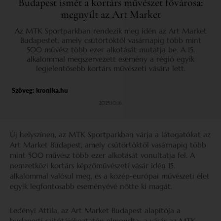
Budapest ismét a kortárs művészet fővárosa:
megnyílt az Art Market
Az MTK Sportparkban rendezik meg idén az Art Market
Budapestet, amely csütörtöktől vasárnapig több mint
500 művész több ezer alkotását mutatja be. A 15.
alkalommal megszervezett esemény a régió egyik
legjelentősebb kortárs művészeti vására lett.
Szöveg:
kronika.hu
2025.10.16.
Új helyszínen, az MTK Sportparkban várja a látogatókat az
Art Market Budapest, amely csütörtöktől vasárnapig több
mint 500 művész több ezer alkotását vonultatja fel. A
nemzetközi kortárs képzőművészeti vásár idén 15.
alkalommal valósul meg, és a közép-európai művészeti élet
egyik legfontosabb eseményévé nőtte ki magát.
Ledényi Attila, az Art Market Budapest alapítója a
budapesti sajtótájékoztatón elmondta: a vásár az MTK