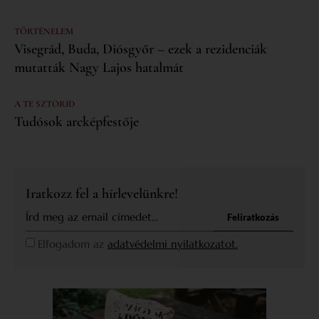
TÖRTÉNELEM
Visegrád, Buda, Diósgyőr – ezek a rezidenciák
mutatták Nagy Lajos hatalmát
A TE SZTORID
Tudósok arcképfestője
Iratkozz fel a hírlevelünkre!
Feliratkozás
Elfogadom az
adatvédelmi nyilatkozatot.