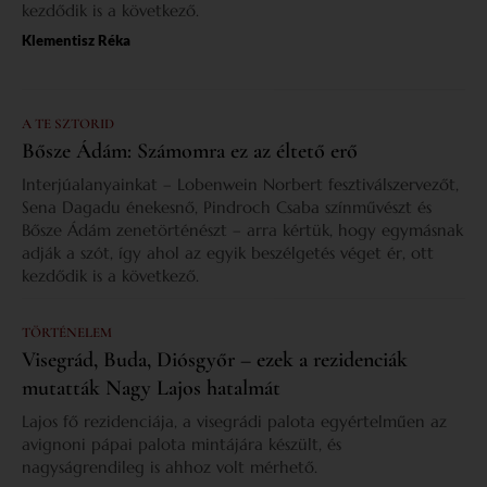
kezdődik is a következő.
Klementisz Réka
A TE SZTORID
Bősze Ádám: Számomra ez az éltető erő
Interjúalanyainkat – Lobenwein Norbert fesztiválszervezőt,
Sena Dagadu énekesnő, Pindroch Csaba színművészt és
Bősze Ádám zenetörténészt – arra kértük, hogy egymásnak
adják a szót, így ahol az egyik beszélgetés véget ér, ott
kezdődik is a következő.
TÖRTÉNELEM
Visegrád, Buda, Diósgyőr – ezek a rezidenciák
mutatták Nagy Lajos hatalmát
Lajos fő rezidenciája, a visegrádi palota egyértelműen az
avignoni pápai palota mintájára készült, és
nagyságrendileg is ahhoz volt mérhető.