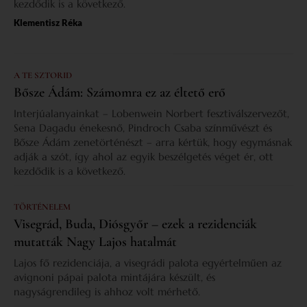
kezdődik is a következő.
Klementisz Réka
A TE SZTORID
Bősze Ádám: Számomra ez az éltető erő
Interjúalanyainkat – Lobenwein Norbert fesztiválszervezőt,
Sena Dagadu énekesnő, Pindroch Csaba színművészt és
Bősze Ádám zenetörténészt – arra kértük, hogy egymásnak
adják a szót, így ahol az egyik beszélgetés véget ér, ott
kezdődik is a következő.
TÖRTÉNELEM
Visegrád, Buda, Diósgyőr – ezek a rezidenciák
mutatták Nagy Lajos hatalmát
Lajos fő rezidenciája, a visegrádi palota egyértelműen az
avignoni pápai palota mintájára készült, és
nagyságrendileg is ahhoz volt mérhető.