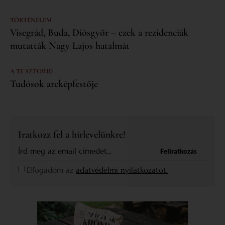
TÖRTÉNELEM
Visegrád, Buda, Diósgyőr – ezek a rezidenciák
mutatták Nagy Lajos hatalmát
A TE SZTORID
Tudósok arcképfestője
Iratkozz fel a hírlevelünkre!
Feliratkozás
Elfogadom az
adatvédelmi nyilatkozatot.