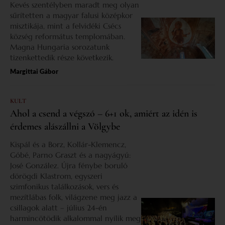
Kevés szentélyben maradt meg olyan
sűrítetten a magyar falusi középkor
misztikája, mint a felvidéki Csécs
község református templomában.
Magna Hungaria sorozatunk
tizenkettedik része következik.
Margittai Gábor
KULT
Ahol a csend a végszó – 6+1 ok, amiért az idén is
érdemes alászállni a Völgybe
Kispál és a Borz, Kollár-Klemencz,
Góbé, Parno Graszt és a nagyágyú:
José González. Újra fénybe boruló
dörögdi Klastrom, egyszeri
szimfonikus találkozások, vers és
mezítlábas folk, világzene meg jazz a
csillagok alatt – július 24-én
harmincötödik alkalommal nyílik meg