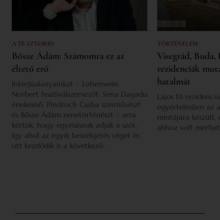
A TE SZTORID
TÖRTÉNELEM
Bősze Ádám: Számomra ez az
Visegrád, Buda, 
éltető erő
rezidenciák mut
hatalmát
Interjúalanyainkat – Lobenwein
Norbert fesztiválszervezőt, Sena Dagadu
Lajos fő rezidenciá
énekesnő, Pindroch Csaba színművészt
egyértelműen az a
és Bősze Ádám zenetörténészt – arra
mintájára készült,
kértük, hogy egymásnak adják a szót,
ahhoz volt mérhet
így ahol az egyik beszélgetés véget ér,
ott kezdődik is a következő.