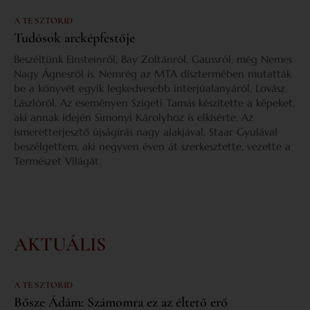
A TE SZTORID
Tudósok arcképfestője
Beszéltünk Einsteinről, Bay Zoltánról, Gaussról, még Nemes
Nagy Ágnesről is. Nemrég az MTA dísztermében mutatták
be a könyvét egyik legkedvesebb interjúalanyáról, Lovász
Lászlóról. Az eseményen Szigeti Tamás készítette a képeket,
aki annak idején Simonyi Károlyhoz is elkísérte. Az
ismeretterjesztő újságírás nagy alakjával, Staar Gyulával
beszélgettem, aki negyven éven át szerkesztette, vezette a
Természet Világát.
AKTUÁLIS
A TE SZTORID
Bősze Ádám: Számomra ez az éltető erő