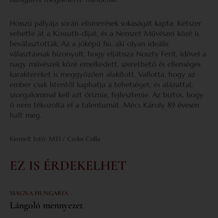
Hosszú pályája során elismerések sokaságát kapta. Kétszer
vehette át a Kossuth-díjat, és a Nemzet Művészei közé is
beválasztották. Az a jóképű fiú, aki olyan ideális
választásnak bizonyult, hogy eljátssza Noszty Ferit, idővel a
nagy művészek közé emelkedett, szerethető és ellenséges
karaktereket is meggyőzően alakított. Vallotta, hogy az
ember csak Istentől kaphatja a tehetséget, és alázattal,
szorgalommal kell azt őriznie, fejlesztenie. Az biztos, hogy
ő nem tékozolta el a talentumát. Mécs Károly 89 évesen
halt meg.
Kiemelt fotó: MTI / Cseke Csilla
EZ IS ÉRDEKELHET
MAGNA HUNGARIA
Lángoló mennyezet