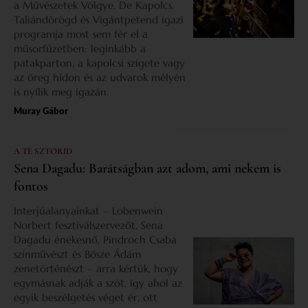
a Művészetek Völgye. De Kapolcs,
Taliándörögd és Vigántpetend igazi
programja most sem fér el a
műsorfüzetben: leginkább a
patakparton, a kapolcsi szigete vagy
az öreg hídon és az udvarok mélyén
is nyílik meg igazán.
Muray Gábor
A TE SZTORID
Sena Dagadu: Barátságban azt adom, ami nekem is
fontos
Interjúalanyainkat – Lobenwein
Norbert fesztiválszervezőt, Sena
Dagadu énekesnő, Pindroch Csaba
színművészt és Bősze Ádám
zenetörténészt – arra kértük, hogy
egymásnak adják a szót, így ahol az
egyik beszélgetés véget ér, ott