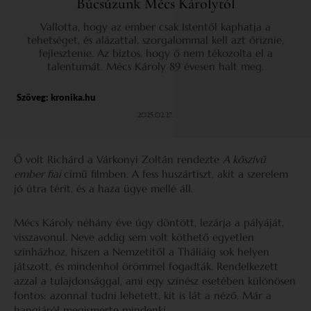
Búcsúzunk Mécs Károlytól
Vallotta, hogy az ember csak Istentől kaphatja a
tehetséget, és alázattal, szorgalommal kell azt őriznie,
fejlesztenie. Az biztos, hogy ő nem tékozolta el a
talentumát. Mécs Károly 89 évesen halt meg.
Szöveg:
kronika.hu
2025.02.27.
Ő volt Richárd a Várkonyi Zoltán rendezte
A kőszívű
ember fiai
című filmben. A fess huszártiszt, akit a szerelem
jó útra térít, és a haza ügye mellé áll.
Mécs Károly néhány éve úgy döntött, lezárja a pályáját,
visszavonul. Neve addig sem volt köthető egyetlen
színházhoz, hiszen a Nemzetitől a Tháliáig sok helyen
játszott, és mindenhol örömmel fogadták. Rendelkezett
azzal a tulajdonsággal, ami egy színész esetében különösen
fontos: azonnal tudni lehetett, kit is lát a néző. Már a
hangjáról megismerte mindenki.