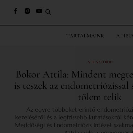
TARTALMAINK
A HEL
A TE SZTORID
Bokor Attila: Mindent megte
is teszek az endometriózissal
tőlem telik
Az egyre többeket érintő endometriózis 
kezeléséről és a legfrissebb kutatásokról k
Meddőségi és Endometriózis Intézet szakmai
Attila szülész-nőgyógyászt