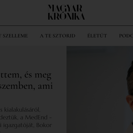
Y SZELLEME
A TE SZTORID
ÉLETÚT
PODC
ttem, és meg
 szemben, ami
kialakulásáról,
érdeztük, a MedEnd -
 igazgatóját, Bokor
.