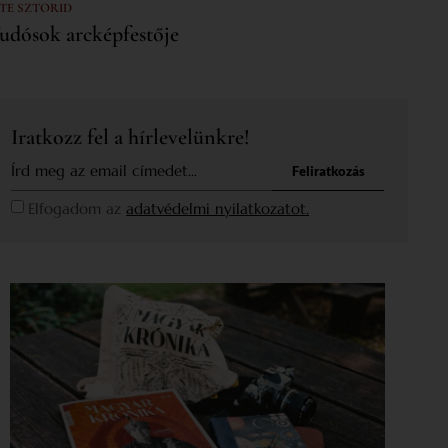
 TE SZTORID
udósok arcképfestője
Iratkozz fel a hírlevelünkre!
Feliratkozás
Elfogadom az
adatvédelmi nyilatkozatot.