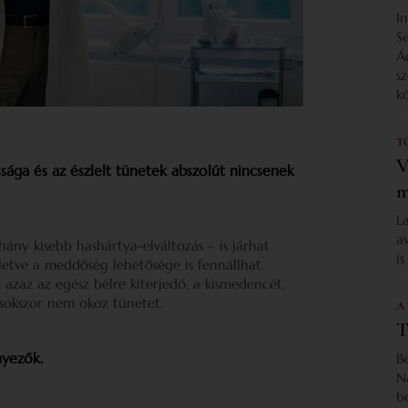
I
S
Á
s
k
T
V
sága és az észlelt tünetek abszolút nincsenek
m
L
a
ány kisebb hashártya-elváltozás – is járhat
i
lletve a meddőség lehetősége is fennállhat.
azaz az egész bélre kiterjedő, a kismedencét,
s sokszor nem okoz tünetet.
A
T
nyezők.
B
N
b