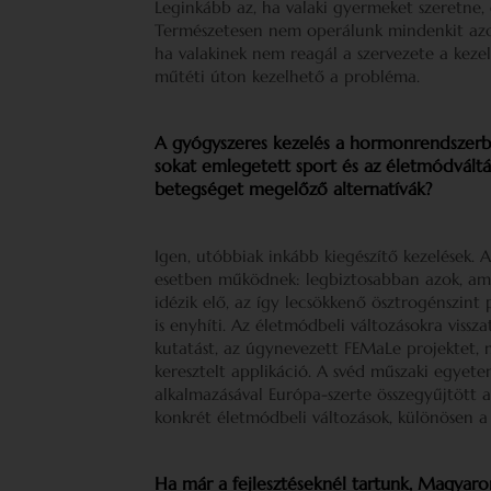
Leginkább az, ha valaki gyermeket szeretne, 
Természetesen nem operálunk mindenkit azon
ha valakinek nem reagál a szervezete a keze
műtéti úton kezelhető a probléma.
A gyógyszeres kezelés a hormonrendszerbe 
sokat emlegetett sport és az életmódváltá
betegséget megelőző alternatívák?
Igen, utóbbiak inkább kiegészítő kezelések
esetben működnek: legbiztosabban azok, ame
idézik elő, az így lecsökkenő ösztrogénszin
is enyhíti. Az életmódbeli változásokra viss
kutatást, az úgynevezett FEMaLe projektet, 
keresztelt applikáció. A svéd műszaki egyete
alkalmazásával Európa-szerte összegyűjtött 
konkrét életmódbeli változások, különösen a
Ha már a fejlesztéseknél tartunk, Magyaro