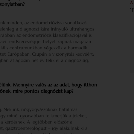
A
zonylatban?
T
tunk minden, az endometriózisra vonatkozó
 jelenleg a diagnosztikára irányuló ultrahangos
bban az endometriózis klasszifikációjával is
avi rendszerességgel helyet kapnak magasan
ciális centrumunkban végezzük a harmadik
tet Európában. Csupán a viszonyítás kedvéért:
an átlagosan hét év telik el a diagnózisig,
élünk. Mennyire valós az az adat, hogy itthon
 nőnek, mire pontos diagnózist kap?
ég. Nekünk, nőgyógyászoknak hatalmas
ogy minél gyorsabban felismerjük a jeleket,
 a kérdésnek. A legtöbben először a
zt, gasztroenterológust – így alakulnak ki a