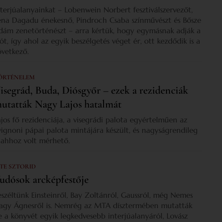
nterjúalanyainkat – Lobenwein Norbert fesztiválszervezőt,
ena Dagadu énekesnő, Pindroch Csaba színművészt és Bősze
dám zenetörténészt – arra kértük, hogy egymásnak adják a
zót, így ahol az egyik beszélgetés véget ér, ott kezdődik is a
övetkező.
ÖRTÉNELEM
isegrád, Buda, Diósgyőr – ezek a rezidenciák
utatták Nagy Lajos hatalmát
ajos fő rezidenciája, a visegrádi palota egyértelműen az
vignoni pápai palota mintájára készült, és nagyságrendileg
s ahhoz volt mérhető.
 TE SZTORID
udósok arcképfestője
eszéltünk Einsteinről, Bay Zoltánról, Gaussról, még Nemes
agy Ágnesről is. Nemrég az MTA dísztermében mutatták
e a könyvét egyik legkedvesebb interjúalanyáról, Lovász