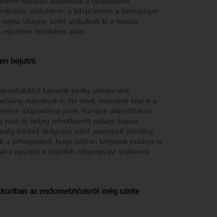
ünetei valóban hasonlóak a gyulladásos
rdéshez visszatérve: a kifejezetten a betegségre
 egész világon azért alakulnak ki a hosszú
k egyetlen területen aktív.
en bejutni.
apasztalattal távozók pedig szerencsére
etőleg másoknak is. Na most, ennyiből kész is a
eretne időponthoz jutni. Európai akkreditációs
 ezer új beteg jelentkezett nálam. Sajnos
enség többet dolgozni, mint amennyit jelenleg
uk a betegeinket, hogy bátran kérjenek máshoz is
ására ugyanis a legtöbb nőgyógyász szakorvos
Akkoriban az endometriózisról még szinte