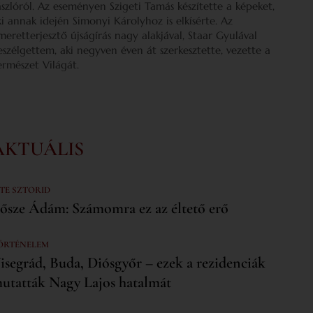
ászlóról. Az eseményen Szigeti Tamás készítette a képeket,
ki annak idején Simonyi Károlyhoz is elkísérte. Az
smeretterjesztő újságírás nagy alakjával, Staar Gyulával
eszélgettem, aki negyven éven át szerkesztette, vezette a
ermészet Világát.
AKTUÁLIS
 TE SZTORID
ősze Ádám: Számomra ez az éltető erő
ÖRTÉNELEM
isegrád, Buda, Diósgyőr – ezek a rezidenciák
utatták Nagy Lajos hatalmát