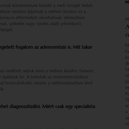
Ma
rmál körülmények között a méh üregét béleli.
milyen módon kijutnak a méhen kívülre, és a
zonyos eltéréseket okozhatnak: elsősorban
K
mat, székelés vagy vizelés alatt jelentkező
A
őséget.
é
K
etett fogalom az adenomiózis is. Mit takar
G
J
d
ta
 az említett sejtek nem a méhen kívülre, hanem
v
zé épülnek be. A tünetek az endometriózishoz
j
kal bonyolultabb, hiszen a méhizomzatban lévő
n
ők.
K
V
s
et diagnosztizálni. Miért csak egy specialista
a
a
n