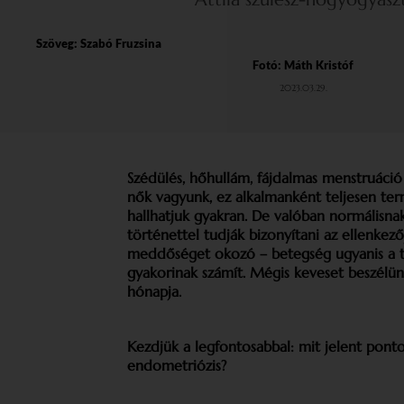
Szöveg:
Szabó Fruzsina
Fotó: Máth Kristóf
2023.03.29.
Szédülés, hőhullám, fájdalmas menstruáció 
nők vagyunk, ez alkalmanként teljesen ter
hallhatjuk gyakran. De valóban normálisnak
történettel tudják bizonyítani az ellenkező
meddőséget okozó – betegség ugyanis a te
gyakorinak számít. Mégis keveset beszélünk
hónapja.
Kezdjük a legfontosabbal: mit jelent ponto
endometriózis?