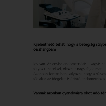
Kijelenthető tehát, hogy a betegség súlyos
összhangban?
Így van. Az enyhe endometriózis – vagyis néh
súlyos tünetekkel, okozhat nagy fájdalmat, i
Azonban fontos hangsúlyozni, hogy a súlyos, 
sőt akár az idegeket is érintő endometriózi
Vannak azonban gyanakvásra okot adó té