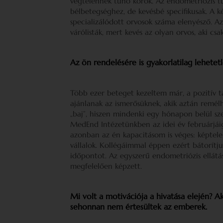
végtelennek tűnő körök. Az endometriózis t
bélbetegséghez, de kevésbé specifikusak. A ké
specializálódott orvosok száma elenyésző. Az
várólisták, mert kevés az olyan orvos, aki csa
Az ön rendelésére is gyakorlatilag lehetetl
Több ezer beteget kezeltem már, a pozitív t
ajánlanak az ismerősüknek, akik aztán remélh
„baj”, hiszen mindenki egy hónapon belül sz
MedEnd Intézetünkben az idei év februárjáig
azonban az én kapacitásom is véges: képtel
vállalok. Kollégáimmal éppen ezért bátorítj
időpontot. Az egyszerű endometriózis ellát
megfelelően képzett.
Mi volt a motivációja a hivatása elején? 
sehonnan nem értesültek az emberek.