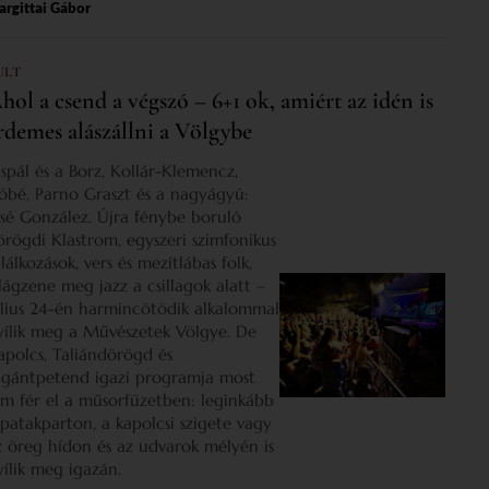
rgittai Gábor
ULT
hol a csend a végszó – 6+1 ok, amiért az idén is
rdemes alászállni a Völgybe
ispál és a Borz, Kollár-Klemencz,
óbé, Parno Graszt és a nagyágyú:
osé González. Újra fénybe boruló
örögdi Klastrom, egyszeri szimfonikus
lálkozások, vers és mezítlábas folk,
ilágzene meg jazz a csillagok alatt –
úlius 24-én harmincötödik alkalommal
yílik meg a Művészetek Völgye. De
apolcs, Taliándörögd és
igántpetend igazi programja most
em fér el a műsorfüzetben: leginkább
 patakparton, a kapolcsi szigete vagy
z öreg hídon és az udvarok mélyén is
yílik meg igazán.