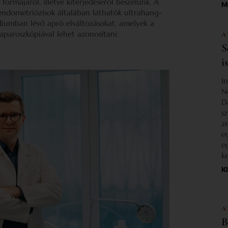
rmájáról, illetve kiterjedéséről beszélünk. A
M
endometriózisok általában láthatók ultrahang-
diumban lévő apró elváltozásokat, amelyek a
laparoszkópiával lehet azonosítani.
A
S
i
I
N
D
s
z
e
e
k
K
A
B