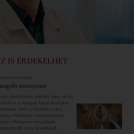
EZ IS ÉRDEKELHET
AGNA HUNGARIA
ángoló mennyezet
evés szentélyben maradt meg olyan
űrítetten a magyar falusi középkor
isztikája, mint a felvidéki Csécs
özség református templomában.
agna Hungaria sorozatunk
izenkettedik része következik.