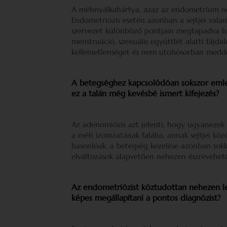
A méhnyálkahártya, azaz az endometrium no
Endometriózis esetén azonban a sejtjei vala
szervezet különböző pontjain megtapadva bi
menstruáció, szexuális együttlét alatti fájdal
kellemetlenséget és nem utolsósorban medd
A betegséghez kapcsolódóan sokszor emleg
ez a talán még kevésbé ismert kifejezés?
Az adenomiózis azt jelenti, hogy ugyanezek
a méh izomzatának falába, annak sejtjei kö
hasonlóak, a betegség kezelése azonban sok
elváltozások alapvetően nehezen észrevehet
Az endometriózist köztudottan nehezen leh
képes megállapítani a pontos diagnózist?