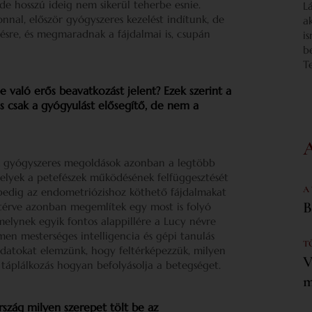
de hosszú ideig nem sikerül teherbe esnie.
L
nal, először gyógyszeres kezelést indítunk, de
a
lésre, és megmaradnak a fájdalmai is, csupán
i
b
T
való erős beavatkozást jelent? Ezek szerint a
s csak a gyógyulást elősegítő, de nem a
. A gyógyszeres megoldások azonban a legtöbb
lyek a petefészek működésének felfüggesztését
A
t pedig az endometriózishoz köthető fájdalmakat
B
zatérve azonban megemlítek egy most is folyó
melynek egyik fontos alappillére a Lucy névre
men mesterséges intelligencia és gépi tanulás
T
adatokat elemzünk, hogy feltérképezzük, milyen
V
 táplálkozás hogyan befolyásolja a betegséget.
m
rszág milyen szerepet tölt be az