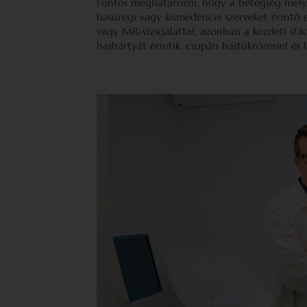
Fontos meghatározni, hogy a betegség mely fo
hasüregi vagy kismedencei szerveket érintő 
vagy MR-vizsgálattal, azonban a kezdeti stá
hashártyát érintik, csupán hastükrözéssel és 