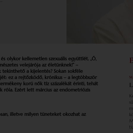
és olykor kellemetlen szexuális együttlét. „Ó,
mészetes velejárója az életünknek!” –
 tekinthető a kijelentés? Sokan sokféle
jét: ez a rejtőzködő, krónikus – a legtöbbször
M
rmékeny korú nők tíz százalékát érinti, tehát
L
 róla. Ezért lett március az endometriózis
K
s
m
san, illetve milyen tüneteket okozhat az
k
M
t