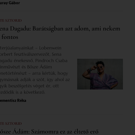
uray Gábor
 TE SZTORID
ena Dagadu: Barátságban azt adom, ami nekem
s fontos
nterjúalanyainkat – Lobenwein
orbert fesztiválszervezőt, Sena
agadu énekesnő, Pindroch Csaba
zínművészt és Bősze Ádám
enetörténészt – arra kértük, hogy
gymásnak adják a szót, így ahol az
gyik beszélgetés véget ér, ott
ezdődik is a következő.
lementisz Réka
 TE SZTORID
ősze Ádám: Számomra ez az éltető erő