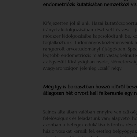
endometriózis kutatásában nemzetközi vis
Kifejezetten jól állunk. Hazai kutatócsopor
irányelv kidolgozásában részt vett és vesz –
módszer kidolgozásába kapcsolódtunk be, korá
foglalkoztunk. Tudományos közleményeink h
rangsorolt orvostudományi újságokban. Spe
legtöbb endometriózis miatti vastagbélműté
az Egyesült Királyságban nyolc, Németországb
Magyarországon jelenleg „csak” négy.
Még így is borzasztóan hosszú időről besz
átlagosan hét orvost kell felkeresnie egy
Sajnos általában valóban ennyire van szüks
felelősségünk és feladatunk van; alapvető, h
azonban a betegek edukálása is fontos része
háziorvosukat keresik fel, esetleg belgyógyás