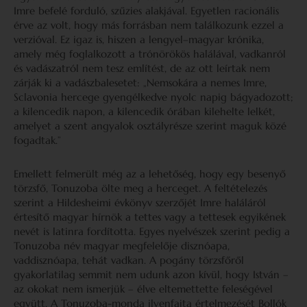
Imre befelé forduló, szűzies alakjával. Egyetlen racionális
érve az volt, hogy más forrásban nem találkozunk ezzel a
verzióval. Ez igaz is, hiszen a lengyel–magyar krónika,
amely még foglalkozott a trónörökös halálával, vadkanról
és vadászatról nem tesz említést, de az ott leírtak nem
zárják ki a vadászbalesetet: „Nemsokára a nemes Imre,
Sclavonia hercege gyengélkedve nyolc napig bágyadozott;
a kilencedik napon, a kilencedik órában kilehelte lelkét,
amelyet a szent angyalok osztályrésze szerint maguk közé
fogadtak.”
Emellett felmerült még az a lehetőség, hogy egy besenyő
törzsfő, Tonuzoba ölte meg a herceget. A feltételezés
szerint a Hildesheimi évkönyv szerzőjét Imre haláláról
értesítő magyar hírnök a tettes vagy a tettesek egyikének
nevét is latinra fordította. Egyes nyelvészek szerint pedig a
Tonuzoba név magyar megfelelője disznóapa,
vaddisznóapa, tehát vadkan. A pogány törzsfőről
gyakorlatilag semmit nem udunk azon kívül, hogy István –
az okokat nem ismerjük – élve eltemettette feleségével
együtt. A Tonuzoba-monda ilyenfajta értelmezését Bollók