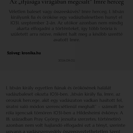
Az „ifjúsága virágában megcsalt” Imre herceg
Véletlen baleset vagy összeesküvés? Imre herceg, I. István
királyunk fia és örököse egy vadászbalesetben hunyt el
1031. szeptember 2-án. Az utókor azonban nem mindig
akarta elfogadni a történteket, így több teória is
született arra nézve, miként halt meg a később szentté
avatott Imre.
Szöveg:
kronika.hu
2024.09.02.
I. István király egyetlen fiának és örökösének halálát
vadászbaleset okozta 1031-ben. „István király fia, Imre, az
oroszok hercege, akit egy vadászaton vadkan hasított fel,
siratni való módon szerencsétlenül meghalt” – számolt be
róla igencsak tömören 1031-ben a Hildesheimi évkönyv. A
18. században Pray György jezsuita szerzetes, történetíró
azonban nem volt hajlandó elfogadni ezt a tényt, szerinte
ugyanis a vadászszenvedély összeegyeztethetetlen Szent