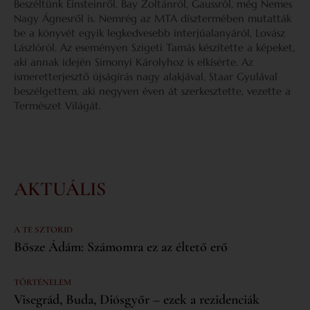
Beszéltünk Einsteinről, Bay Zoltánról, Gaussról, még Nemes
Nagy Ágnesről is. Nemrég az MTA dísztermében mutatták
be a könyvét egyik legkedvesebb interjúalanyáról, Lovász
Lászlóról. Az eseményen Szigeti Tamás készítette a képeket,
aki annak idején Simonyi Károlyhoz is elkísérte. Az
ismeretterjesztő újságírás nagy alakjával, Staar Gyulával
beszélgettem, aki negyven éven át szerkesztette, vezette a
Természet Világát.
AKTUÁLIS
A TE SZTORID
Bősze Ádám: Számomra ez az éltető erő
TÖRTÉNELEM
Visegrád, Buda, Diósgyőr – ezek a rezidenciák