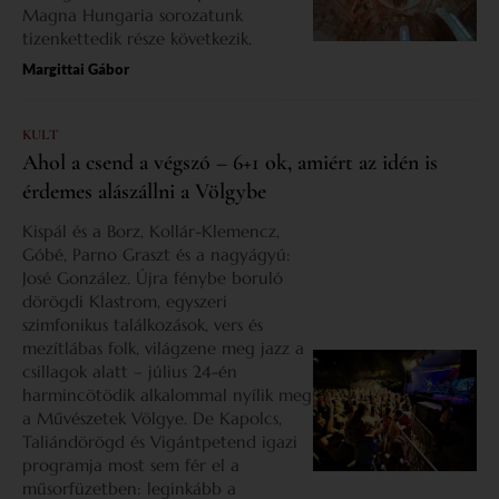
Magna Hungaria sorozatunk
tizenkettedik része következik.
Margittai Gábor
KULT
Ahol a csend a végszó – 6+1 ok, amiért az idén is
érdemes alászállni a Völgybe
Kispál és a Borz, Kollár-Klemencz,
Góbé, Parno Graszt és a nagyágyú:
José González. Újra fénybe boruló
dörögdi Klastrom, egyszeri
szimfonikus találkozások, vers és
mezítlábas folk, világzene meg jazz a
csillagok alatt – július 24-én
harmincötödik alkalommal nyílik meg
a Művészetek Völgye. De Kapolcs,
Taliándörögd és Vigántpetend igazi
programja most sem fér el a
műsorfüzetben: leginkább a