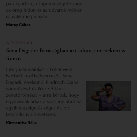
patakparton, a kapolcsi szigete vagy
az öreg hídon és az udvarok mélyén
is nyílik meg igazán.
Muray Gábor
A TE SZTORID
Sena Dagadu: Barátságban azt adom, ami nekem is
fontos
Interjúalanyainkat – Lobenwein
Norbert fesztiválszervezőt, Sena
Dagadu énekesnő, Pindroch Csaba
színművészt és Bősze Ádám
zenetörténészt – arra kértük, hogy
egymásnak adják a szót, így ahol az
egyik beszélgetés véget ér, ott
kezdődik is a következő.
Klementisz Réka