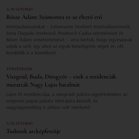
A TE SZTORID
Bősze Ádám: Számomra ez az éltető erő
Interjúalanyainkat – Lobenwein Norbert fesztiválszervezőt,
Sena Dagadu énekesnő, Pindroch Csaba színművészt és
Bősze Ádám zenetörténészt – arra kértük, hogy egymásnak
adják a szót, így ahol az egyik beszélgetés véget ér, ott
kezdődik is a következő.
TÖRTÉNELEM
Visegrád, Buda, Diósgyőr – ezek a rezidenciák
mutatták Nagy Lajos hatalmát
Lajos fő rezidenciája, a visegrádi palota egyértelműen az
avignoni pápai palota mintájára készült, és
nagyságrendileg is ahhoz volt mérhető.
A TE SZTORID
Tudósok arcképfestője