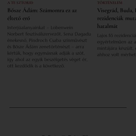
A TE SZTORID
TÖRTÉNELEM
Bősze Ádám: Számomra ez az
Visegrád, Buda, 
éltető erő
rezidenciák mut
hatalmát
Interjúalanyainkat – Lobenwein
Norbert fesztiválszervezőt, Sena Dagadu
Lajos fő rezidenciá
énekesnő, Pindroch Csaba színművészt
egyértelműen az a
és Bősze Ádám zenetörténészt – arra
mintájára készült,
kértük, hogy egymásnak adják a szót,
ahhoz volt mérhet
így ahol az egyik beszélgetés véget ér,
ott kezdődik is a következő.