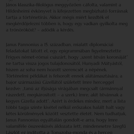
János klasszika-filológus meggyőzően cáfolta, valamint a
Hildesheimi évkönyvet is kifejezetten megbízható forrásnak
tartja a történetírás. Akkor mégis miért kezdték el
megkérdőjelezni többen is, hogy egy vadkan gyilkolta meg
a trónörököst? – adódik a kérdés.
Janus Pannonius a 15. században, mialatt diplomáciai
feladatokat látott el, egy epigrammában figyelmeztette
Frigyes német-római császárt, hogy „szent István koronáját”
ne tartsa vissza jogos tulajdonosától, Hunyadi Mátyástól,
hiszen az soha nem hozott szerencsét a népének.
Történelmi példákat is felsorolt ennek alátámasztására, a
bajor származású Gizellától született Imre herceggel
kezdve: „tanú az ifjúsága virágában megcsalt (ármánnyal
rászedett, megkárosított – a szerk.) Imre, akit Istvánnak a
kegyes Gizella adott”. Azért is érdekes mindez, mert a lista
többi tagja szinte kivétel nélkül erőszakos halált halt vagy
kétes körülmények között vesztette életét. Nem tudhatjuk,
Janus Pannonius egyáltalán gondolt-e arra, hogy Imre
valamiféle összeesküvés áldozata lett, mindenesetre Szegfű
Lászlót ez indította a Tonuzoba-monda és a herceg