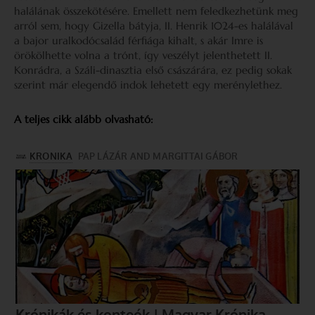
halálának összekötésére. Emellett nem feledkezhetünk meg
arról sem, hogy Gizella bátyja, II. Henrik 1024-es halálával
a bajor uralkodócsalád férfiága kihalt, s akár Imre is
örökölhette volna a trónt, így veszélyt jelenthetett II.
Konrádra, a Száli-dinasztia első császárára, ez pedig sokak
szerint már elegendő indok lehetett egy merénylethez.
A teljes cikk alább olvasható: