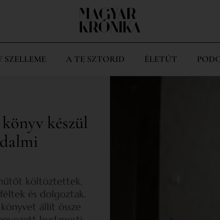
Y SZELLEME
A TE SZTORID
ÉLETÚT
PODC
 könyv készül
adalmi
űtőt költöztettek,
féltek és dolgoztak.
könyvet állít össze
nevezett budapesti