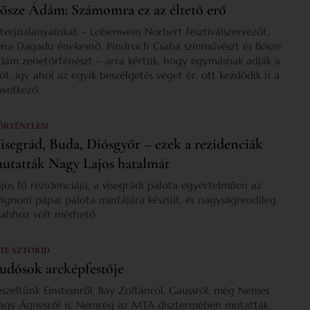
ősze Ádám: Számomra ez az éltető erő
nterjúalanyainkat – Lobenwein Norbert fesztiválszervezőt,
ena Dagadu énekesnő, Pindroch Csaba színművészt és Bősze
dám zenetörténészt – arra kértük, hogy egymásnak adják a
zót, így ahol az egyik beszélgetés véget ér, ott kezdődik is a
övetkező.
ÖRTÉNELEM
isegrád, Buda, Diósgyőr – ezek a rezidenciák
utatták Nagy Lajos hatalmát
ajos fő rezidenciája, a visegrádi palota egyértelműen az
vignoni pápai palota mintájára készült, és nagyságrendileg
s ahhoz volt mérhető.
 TE SZTORID
udósok arcképfestője
eszéltünk Einsteinről, Bay Zoltánról, Gaussról, még Nemes
agy Ágnesről is. Nemrég az MTA dísztermében mutatták