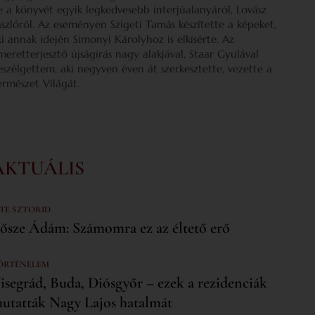
e a könyvét egyik legkedvesebb interjúalanyáról, Lovász
ászlóról. Az eseményen Szigeti Tamás készítette a képeket,
ki annak idején Simonyi Károlyhoz is elkísérte. Az
smeretterjesztő újságírás nagy alakjával, Staar Gyulával
eszélgettem, aki negyven éven át szerkesztette, vezette a
ermészet Világát.
AKTUÁLIS
 TE SZTORID
ősze Ádám: Számomra ez az éltető erő
ÖRTÉNELEM
isegrád, Buda, Diósgyőr – ezek a rezidenciák
utatták Nagy Lajos hatalmát