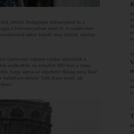
B
I
S
ciául, latinul. Pedagógus édesanyjával és a
Á
 apja a Don-kanyarban esett el. A család nem
s
forradalomról akkor tudott meg többet, miután
k
T
ézet tantermét teljesen romba döntötték a
V
otok uralkodtak. Az évnyitót 1957-ben a Vasas
m
tte, hogy sajnos az egyetemi ifjúság sorai közé
r hallottam először Tóth Ilona nevét, aki
L
omban.”
a
i
A
T
B
N