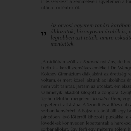
ír és szerkeszt a Semmelweis Egyetemen a forr
utána történtekről.
Az orvosi egyetem tanári karában 
áldozatok, bizonyosan árulók is, v
legtöbben azt tették, amire esküdt
mentettek.
„A rádióban szólt az
Egmont-
nyitány, de ho
tudtuk – kezdi személyes emlékeit Dr. Wenge
Kölcsey Gimnázium diákjaként az érettségire 
voltam, és mert közel laktunk az iskolához é
nem volt tanítás. Jártam az utcákat, emléksz
valamelyik lakásból kilógott a zongora. Gy
23-án délután megjelent
Irodalmi Újság
egy 
egyetem irattárába. A Szondi és a Rózsa utc
sorban kenyérért. A Bajza utcánál állt egy tan
pincében lévő lőtérről kihozott puskákkal elk
lövedékek könnyedén lepattantak a harckocsiró
sorbanállókat. Egy férfi egy méterre tőlem h