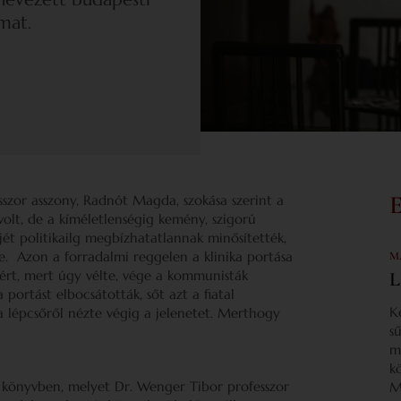
mat.
esszor asszony, Radnót Magda, szokása szerint a
olt, de a kíméletlenségig kemény, szigorú
jét politikailg megbízhatatlannak minősítették,
e. Azon a forradalmi reggelen a klinika portása
M
rt, mert úgy vélte, vége a kommunisták
L
portást elbocsátották, sőt azt a fiatal
K
 a lépcsőről nézte végig a jelenetet. Merthogy
s
m
k
a könyvben, melyet Dr. Wenger Tibor professzor
M