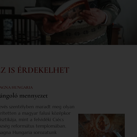
EZ IS ÉRDEKELHET
AGNA HUNGARIA
ángoló mennyezet
evés szentélyben maradt meg olyan
űrítetten a magyar falusi középkor
isztikája, mint a felvidéki Csécs
özség református templomában.
agna Hungaria sorozatunk