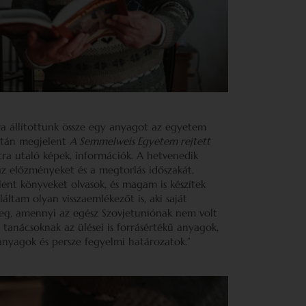
ra állítottunk össze egy anyagot az egyetem
Aztán megjelent
A Semmelweis Egyetem rejtett
ra utaló képek, információk. A hetvenedik
az előzményeket és a megtorlás időszakát,
elent könyveket olvasok, és magam is készítek
áltam olyan visszaemlékezőt is, aki saját
meg, amennyi az egész Szovjetuniónak nem volt
tanácsoknak az ülései is forrásértékű anyagok,
anyagok és persze fegyelmi határozatok.”