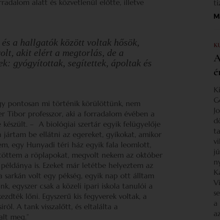
adalom alatt és közvetlenül előtte, illetve
t
Ma
és a hallgatók között voltak hősök,
K
olt, akit elért a megtorlás, de a
A
ek: gyógyítottak, segítettek, ápoltak és
é
K
G
gy pontosan mi történik körülöttünk, nem
J
r Tibor professzor, aki a forradalom évében a
d
készült. – A biológiai szertár egyik felügyelője
ta
n jártam be ellátni az egereket, gyíkokat, amikor
v
em, egy Hunyadi téri ház egyik fala leomlott,
j
űjtöttem a röplapokat, megvolt nekem az október
n
példánya is. Ezeket már letétbe helyeztem az
K
a sarkán volt egy pékség, egyik nap ott álltam
V
k, egyszer csak a közeli ipari iskola tanulói a
s
ezdték lőni. Egyszerű kis fegyverek voltak, a
a
l. A tank visszalőtt, és eltalálta a
a
alt meg.”