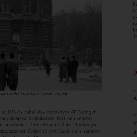
b
L
a
i
b
T
A
arkán. Fotó: Fortepan / Gödér Hajnal
B
az 1956-os „sajnálatos eseményekről”, Wenger
T
i pályájával foglalkozott. 1963-ban végzett,
V
r anatómiai – intézetében oktatni. Tankönyvet
m
 vizsgáztatott. Éveket töltött Szudánban, tanított