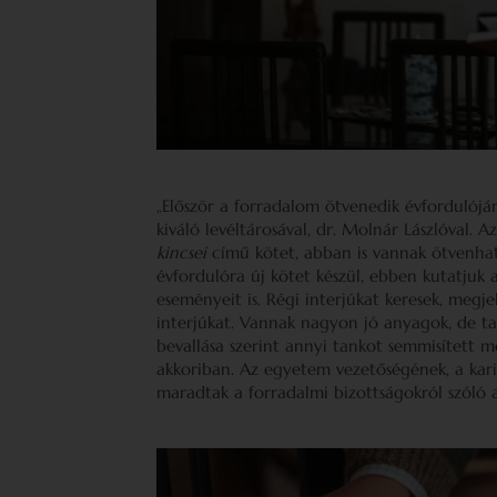
„Először a forradalom ötvenedik évfordulójá
kiváló levéltárosával, dr. Molnár Lászlóval. 
kincsei
című kötet, abban is vannak ötvenhat
évfordulóra új kötet készül, ebben kutatjuk 
eseményeit is. Régi interjúkat keresek, megj
interjúkat. Vannak nagyon jó anyagok, de tal
bevallása szerint annyi tankot semmisített 
akkoriban. Az egyetem vezetőségének, a kari 
maradtak a forradalmi bizottságokról szóló 