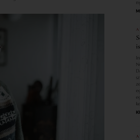
n
M
A
S
i
I
N
D
s
z
e
e
k
K
A