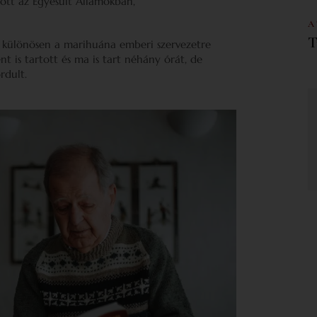
ott az Egyesült Államokban,
A
T
, különösen a marihuána emberi szervezetre
nt is tartott és ma is tart néhány órát, de
rdult.