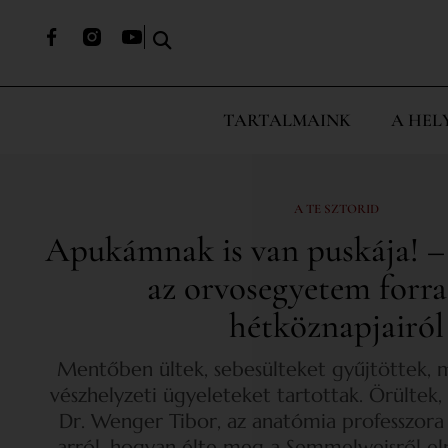
TARTALMAINK
A HEL
A TE SZTORID
Apukámnak is van puskája! –
az orvosegyetem forr
hétköznapjairól
Mentőben ültek, sebesülteket gyűjtöttek, m
vészhelyzeti ügyeleteket tartottak. Örültek, 
Dr. Wenger Tibor, az anatómia professzora 
arról, hogyan élte meg a Semmelweisről el