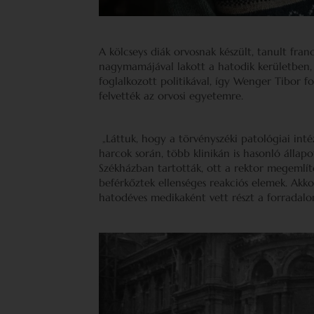
A kölcseys diák orvosnak készült, tanult fran
nagymamájával lakott a hatodik kerületben,
foglalkozott politikával, így Wenger Tibor 
felvették az orvosi egyetemre.
„Láttuk, hogy a törvényszéki patológiai int
harcok során, több klinikán is hasonló állap
Székházban tartották, ott a rektor megemlíte
beférkőztek ellenséges reakciós elemek. Akko
hatodéves medikaként vett részt a forradal