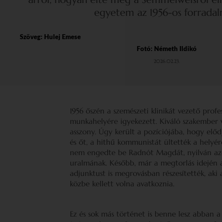
egyetem az 1956-os forradal
Szöveg:
Hulej Emese
Fotó: Németh Ildikó
2026.02.23.
1956 őszén a szemészeti klinikát vezető prof
munkahelyére igyekezett. Kiváló szakember v
asszony. Úgy került a pozíciójába, hogy előd
és őt, a hithű kommunistát ültették a helyér
nem engedte be Radnót Magdát, nyilván azé
uralmának. Később, már a megtorlás idején a 
adjunktust is megrovásban részesítették, aki
közbe kellett volna avatkoznia.
Ez és sok más történet is benne lesz abban 