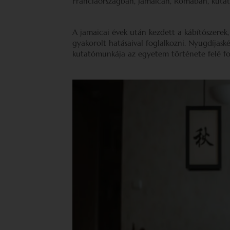
Franciaországban, Jamaicán, Rómában, kutat
A jamaicai évek után kezdett a kábítószerek
gyakorolt hatásaival foglalkozni. Nyugdíjaské
kutatómunkája az egyetem története felé fo