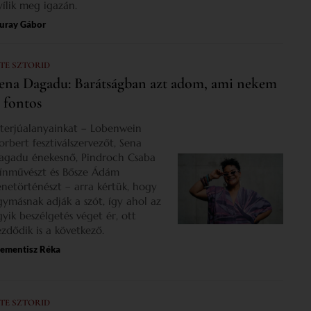
yílik meg igazán.
uray Gábor
 TE SZTORID
ena Dagadu: Barátságban azt adom, ami nekem
s fontos
nterjúalanyainkat – Lobenwein
orbert fesztiválszervezőt, Sena
agadu énekesnő, Pindroch Csaba
zínművészt és Bősze Ádám
enetörténészt – arra kértük, hogy
gymásnak adják a szót, így ahol az
gyik beszélgetés véget ér, ott
ezdődik is a következő.
lementisz Réka
 TE SZTORID