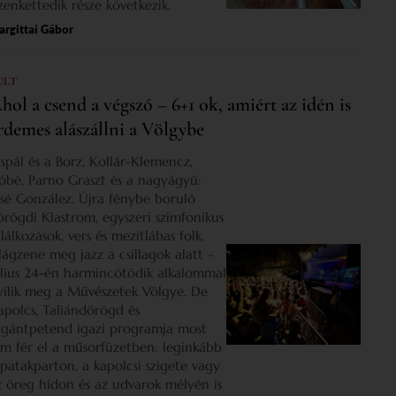
izenkettedik része következik.
rgittai Gábor
ULT
hol a csend a végszó – 6+1 ok, amiért az idén is
rdemes alászállni a Völgybe
ispál és a Borz, Kollár-Klemencz,
óbé, Parno Graszt és a nagyágyú:
osé González. Újra fénybe boruló
örögdi Klastrom, egyszeri szimfonikus
lálkozások, vers és mezítlábas folk,
ilágzene meg jazz a csillagok alatt –
úlius 24-én harmincötödik alkalommal
yílik meg a Művészetek Völgye. De
apolcs, Taliándörögd és
igántpetend igazi programja most
em fér el a műsorfüzetben: leginkább
 patakparton, a kapolcsi szigete vagy
z öreg hídon és az udvarok mélyén is