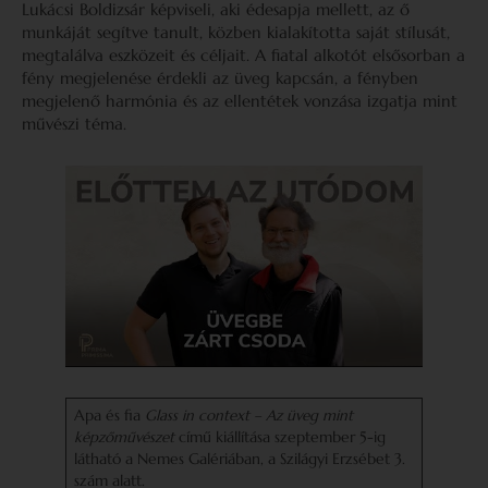
Lukácsi Boldizsár képviseli, aki édesapja mellett, az ő
munkáját segítve tanult, közben kialakította saját stílusát,
megtalálva eszközeit és céljait. A fiatal alkotót elsősorban a
fény megjelenése érdekli az üveg kapcsán, a fényben
megjelenő harmónia és az ellentétek vonzása izgatja mint
művészi téma.
Apa és fia
Glass in context – Az üveg mint
képzőművészet
című kiállítása szeptember 5-ig
látható a Nemes Galériában, a Szilágyi Erzsébet 3.
szám alatt.