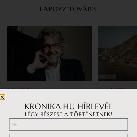
LAPOZZ TOVÁBB!
A TE SZTORID
TÖRTÉNELEM
Bősze Ádám: Számomra ez az
Visegrád, Buda, 
éltető erő
rezidenciák mut
KRONIKA.HU HÍRLEVÉL
hatalmát
LÉGY RÉSZESE A TÖRTÉNETNEK!
Interjúalanyainkat – Lobenwein
Norbert fesztiválszervezőt, Sena Dagadu
Lajos fő rezidenciá
énekesnő, Pindroch Csaba színművészt
egyértelműen az a
és Bősze Ádám zenetörténészt – arra
mintájára készült,