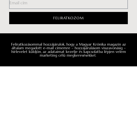
kértük, hogy egymásnak adják a szót,
ahhoz volt mérhet
így ahol az egyik beszélgetés véget ér,
ott kezdődik is a következő.
FELIRATKOZOM
Feliratkozásommal hozzájárulok, hogy a Magyar Krónika magazin az
általam megadott e-mail címemre – hozzájárulásom visszavonásig –
hírlevelet küldjön, az adataimat kezelje és kapcsolatba lépjen velem
marketing célú megkeresésekkel.
Impresszum