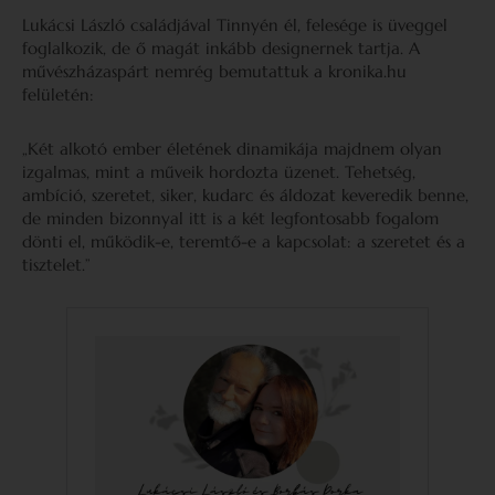
Lukácsi László családjával Tinnyén él, felesége is üveggel
foglalkozik, de ő magát inkább designernek tartja. A
művészházaspárt nemrég bemutattuk a kronika.hu
felületén:
„Két alkotó ember életének dinamikája majdnem olyan
izgalmas, mint a műveik hordozta üzenet. Tehetség,
ambíció, szeretet, siker, kudarc és áldozat keveredik benne,
de minden bizonnyal itt is a két legfontosabb fogalom
dönti el, működik-e, teremtő-e a kapcsolat: a szeretet és a
tisztelet.”