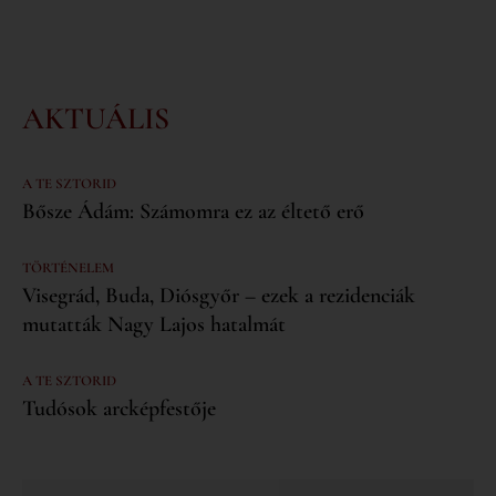
AKTUÁLIS
A TE SZTORID
Bősze Ádám: Számomra ez az éltető erő
TÖRTÉNELEM
Visegrád, Buda, Diósgyőr – ezek a rezidenciák
mutatták Nagy Lajos hatalmát
A TE SZTORID
Tudósok arcképfestője