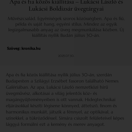
Apa és fia közös kiállítása – Lukácsi László és
Lukácsi Boldizsár üvegtárgyai
Művészcsalád. Egyéniségek szoros közösségben. Apa és fiú,
példa és saját hang, egyéni stílus. Mindez az egyik
legizgalmasabb anyag az üveg megmunkálása közben. Új
kiállítás nyílik Budán július 30-án.
Szöveg: kronika.hu
2025.07.30.
Apa és fia közös kiállítása nyílik július 30-án, szerdán
Budapesten a Szilágyi Erzsébet fasoron található Nemes
Galériában. Az apa, Lukácsi László nemzetközi hírű
üvegművész, alkotásai a világ jelentős köz- és
magángyűjteményeiben is ott vannak. Hidegtechnikai
eljárásokkal készíti légisene könnyed, áttetsző, finom és
harmonikus munkáit, játszik a fénnyel, az optikával, a
színekkel, a tükröződéssel. Símára csiszolt felületeivel képes
lággyá formálni ezt a kemény és merev anyagot.