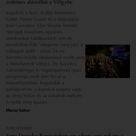
érdemes alászállni a Völgybe
Kispál és a Borz, Kollár-Klemencz,
Góbé, Parno Graszt és a nagyágyú:
José González. Újra fénybe boruló
dörögdi Klastrom, egyszeri
szimfonikus találkozások, vers és
mezítlábas folk, világzene meg jazz a
csillagok alatt – július 24-én
harmincötödik alkalommal nyílik meg
a Művészetek Völgye. De Kapolcs,
Taliándörögd és Vigántpetend igazi
programja most sem fér el a
műsorfüzetben: leginkább a
patakparton, a kapolcsi szigete vagy
az öreg hídon és az udvarok mélyén
is nyílik meg igazán.
Muray Gábor
A TE SZTORID
Sena Dagadu: Barátságban azt adom, ami nekem is