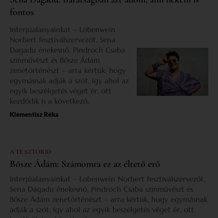
fontos
Interjúalanyainkat – Lobenwein
Norbert fesztiválszervezőt, Sena
Dagadu énekesnő, Pindroch Csaba
színművészt és Bősze Ádám
zenetörténészt – arra kértük, hogy
egymásnak adják a szót, így ahol az
egyik beszélgetés véget ér, ott
kezdődik is a következő.
Klementisz Réka
A TE SZTORID
Bősze Ádám: Számomra ez az éltető erő
Interjúalanyainkat – Lobenwein Norbert fesztiválszervezőt,
Sena Dagadu énekesnő, Pindroch Csaba színművészt és
Bősze Ádám zenetörténészt – arra kértük, hogy egymásnak
adják a szót, így ahol az egyik beszélgetés véget ér, ott