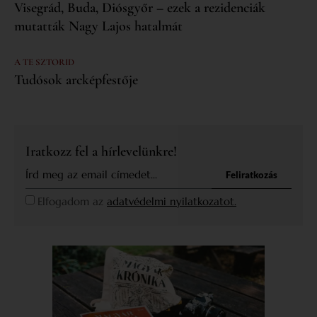
Visegrád, Buda, Diósgyőr – ezek a rezidenciák
mutatták Nagy Lajos hatalmát
A TE SZTORID
Tudósok arcképfestője
Iratkozz fel a hírlevelünkre!
Feliratkozás
Elfogadom az
adatvédelmi nyilatkozatot.