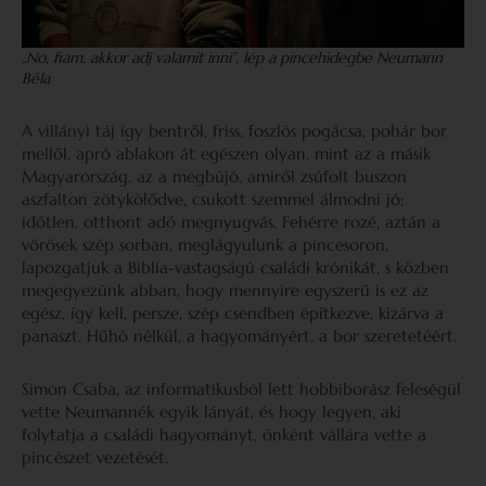
„No, fiam, akkor adj valamit inni”, lép a pincehidegbe Neumann
Béla
A villányi táj így bentről, friss, foszlós pogácsa, pohár bor
mellől, apró ablakon át egészen olyan, mint az a másik
Magyarország, az a megbújó, amiről zsúfolt buszon
aszfalton zötykölődve, csukott szemmel álmodni jó;
időtlen, otthont adó megnyugvás. Fehérre rozé, aztán a
vörösek szép sorban, meglágyulunk a pincesoron,
lapozgatjuk a Biblia-vastagságú családi krónikát, s közben
megegyezünk abban, hogy mennyire egyszerű is ez az
egész, így kell, persze, szép csendben építkezve, kizárva a
panaszt. Hűhó nélkül, a hagyományért, a bor szeretetéért.
Simon Csaba, az informatikusból lett hobbiborász feleségül
vette Neumannék egyik lányát, és hogy legyen, aki
folytatja a családi hagyományt, önként vállára vette a
pincészet vezetését.