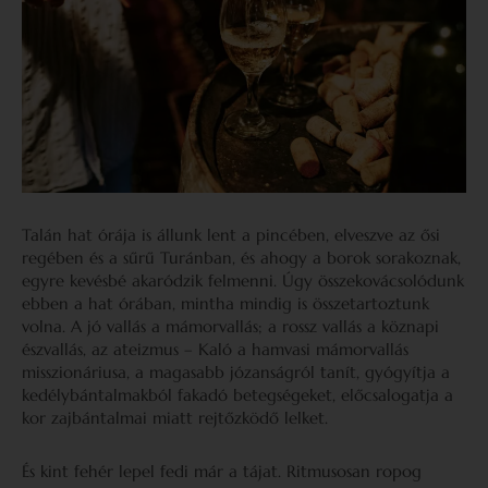
Talán hat órája is állunk lent a pincében, elveszve az ősi
regében és a sűrű Turánban, és ahogy a borok sorakoznak,
egyre kevésbé akaródzik felmenni. Úgy összekovácsolódunk
ebben a hat órában, mintha mindig is összetartoztunk
volna. A jó vallás a mámorvallás; a rossz vallás a köznapi
észvallás, az ateizmus – Kaló a hamvasi mámorvallás
misszionáriusa, a magasabb józanságról tanít, gyógyítja a
kedélybántalmakból fakadó betegségeket, előcsalogatja a
kor zajbántalmai miatt rejtőzködő lelket.
És kint fehér lepel fedi már a tájat. Ritmusosan ropog