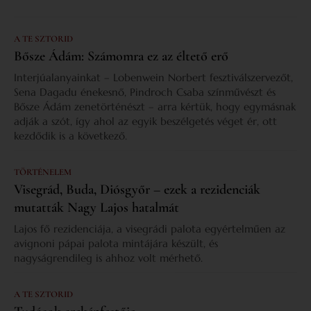
A TE SZTORID
Bősze Ádám: Számomra ez az éltető erő
Interjúalanyainkat – Lobenwein Norbert fesztiválszervezőt,
Sena Dagadu énekesnő, Pindroch Csaba színművészt és
Bősze Ádám zenetörténészt – arra kértük, hogy egymásnak
adják a szót, így ahol az egyik beszélgetés véget ér, ott
kezdődik is a következő.
TÖRTÉNELEM
Visegrád, Buda, Diósgyőr – ezek a rezidenciák
mutatták Nagy Lajos hatalmát
Lajos fő rezidenciája, a visegrádi palota egyértelműen az
avignoni pápai palota mintájára készült, és
nagyságrendileg is ahhoz volt mérhető.
A TE SZTORID