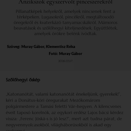
Anzikszok egyszervolt pinceszerekről
Pillanatképek helyekről, amelyek nincsenek fent a
térképeken. Lugasokról, pincékről, megtáltosodó
öregekről és kvaterkázó tanyamacskákról. Mámoros
beavatások és szőlőhegyi kiteljesedések. Együttlétek,
amelyek örökre belénk ivódtak.
Szöveg:
Muray Gábor
,
Klementisz Réka
Fotó: Muray Gábor
2026.03.17.
Szőlőhegyi őskép
„Katonanótát, valami katonanótát énekeljünk, gyerekek!”,
kéri a Donátus-köri öregurakat Mezőkomárom
polgármestere a Tamási feletti Vár-hegyen. A kilencvenes
éveit taposó korelnök, az egykori erdész Lajos bácsi kérdez
vissza: „Ferenc Jóská-s is jó lesz?”, mert azt tudna párat, de
negyvennyolcasokból, világháborúsokból is akad egy
csokornyi.