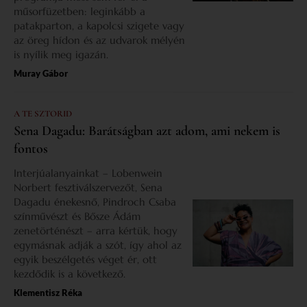
műsorfüzetben: leginkább a
patakparton, a kapolcsi szigete vagy
az öreg hídon és az udvarok mélyén
is nyílik meg igazán.
Muray Gábor
A TE SZTORID
Sena Dagadu: Barátságban azt adom, ami nekem is
fontos
Interjúalanyainkat – Lobenwein
Norbert fesztiválszervezőt, Sena
Dagadu énekesnő, Pindroch Csaba
színművészt és Bősze Ádám
zenetörténészt – arra kértük, hogy
egymásnak adják a szót, így ahol az
egyik beszélgetés véget ér, ott
kezdődik is a következő.
Klementisz Réka