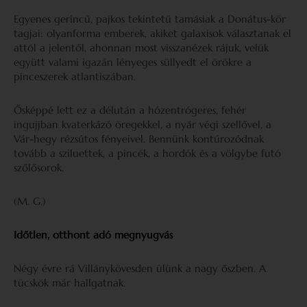
Egyenes gerincű, pajkos tekintetű tamásiak a Donátus-kör
tagjai: olyanforma emberek, akiket galaxisok választanak el
attól a jelentől, ahonnan most visszanézek rájuk, velük
együtt valami igazán lényeges süllyedt el örökre a
pinceszerek atlantiszában.
Ősképpé lett ez a délután a hózentrógeres, fehér
ingujjban kvaterkázó öregekkel, a nyár végi szellővel, a
Vár-hegy rézsútos fényeivel. Bennünk kontúrozódnak
tovább a sziluettek, a pincék, a hordók és a völgybe futó
szőlősorok.
(M. G.)
Időtlen, otthont adó megnyugvás
Négy évre rá Villánykövesden ülünk a nagy őszben. A
tücskök már hallgatnak.