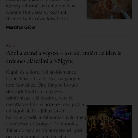
község református templomában.
Magna Hungaria sorozatunk
tizenkettedik része következik.
Margittai Gábor
KULT
Ahol a csend a végszó – 6+1 ok, amiért az idén is
érdemes alászállni a Völgybe
Kispál és a Borz, Kollár-Klemencz,
Góbé, Parno Graszt és a nagyágyú:
José González. Újra fénybe boruló
dörögdi Klastrom, egyszeri
szimfonikus találkozások, vers és
mezítlábas folk, világzene meg jazz a
csillagok alatt – július 24-én
harmincötödik alkalommal nyílik meg
a Művészetek Völgye. De Kapolcs,
Taliándörögd és Vigántpetend igazi
programja most sem fér el a