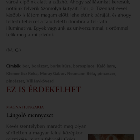
városi cipőink alatt a szűzhó. Ahogy szállásunkat keressük,
nótáink felverik Szomolya kutyáit. Élni jó. Tizenhat évvel
később is látom magam előtt leheletünk páráját, és ahogy
felfesti fehérrel a falu feletti dombra a tél: vita
illuminativa. Egyek vagyunk az univerzummal, s örömmel
telik meg a mi szívünk.
(M. G.)
,
,
,
,
,
Címkék:
bor
borászat
borkultúra
borospince
Kaló Imre
,
,
,
,
Klementisz Réka
Muray Gábor
Neumann Béla
pinceszer
,
pincészet
Villánykövesd
EZ IS ÉRDEKELHET
MAGNA HUNGARIA
Lángoló mennyezet
Kevés szentélyben maradt meg olyan
sűrítetten a magyar falusi középkor
misztikája, mint a felvidéki Csécs