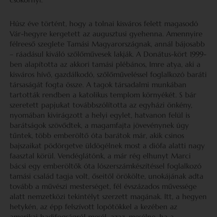
Húsz éve történt, hogy a tolnai kisváros felett magasodó
Vár-hegyre kergetett az augusztusi gyehenna. Amennyire
félreeső szeglete Tamási Magyarországnak, annál bájosabb
– ráadásul kiváló szőlőművesek lakják. A Donátus-kört 1999-
ben alapította az akkori tamási plébános, Imre atya, aki a
kisváros hívő, gazdálkodó, szőlőműveléssel foglalkozó baráti
társaságát fogta össze. A tagok társadalmi munkában
tartották rendben a katolikus templom környékét. S bár
szeretett papjukat továbbszólította az egyházi önkény,
nyomában kivirágzott a helyi egylet, hatvanon felül is
barátságok szövődtek, a magamfajta jövevénynek úgy
tűntek, több emberöltő óta barátok már, akik csinos
bajszaikat pödörgetve üldögélnek most a diófa alatti nagy
faasztal körül. Vendéglátónk, a már rég elhunyt Marci
bácsi egy emberöltők óta lószerszámkészítéssel foglalkozó
tamási család tagja volt, őseitől örökölte, unokájának adta
tovább a művészi mesterséget, fél évszázados művessége
alatt nemzetközi tekintélyt szerzett magának. Itt, a hegyen
hetykén, az épp felszívott lopótökkel a kezében az
amerikai hadifogságról mesél, azaz, mesélne, ha a