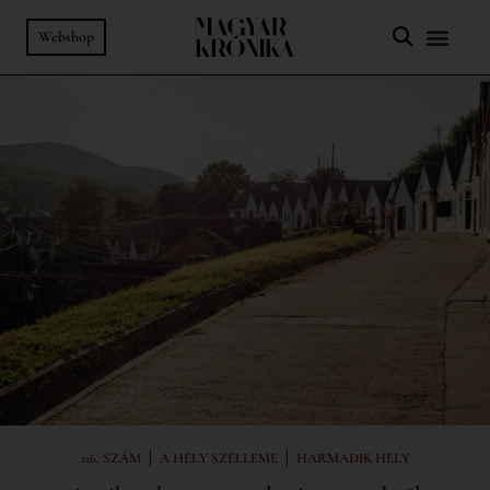
Webshop
|
|
116. SZÁM
A HELY SZELLEME
HARMADIK HELY