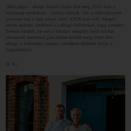
„Béla papa – ahogy Simon Csaba írta még 2023-ban a
közösségi médiában – örökre elaludt.” De a villánykövesdi
pincesor ma is épp olyan, mint 2008-ban volt. Megéri
útnak indulni, mellőzni a csillogó feliratokat, nagy neveket,
belesni inkább, mi van a fősodor mögött; mert kockás
abrosznál, meztelen pincefalak között meg lehet élni,
ahogy a lelkesedés szépen, csendben életben tartja a
hagyományt.
(K. R.)