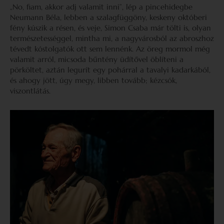
„No, fiam, akkor adj valamit inni”, lép a pincehidegbe
Neumann Béla, lebben a szalagfüggöny, keskeny októberi
fény kúszik a résen, és veje, Simon Csaba már tölti is, olyan
természetességgel, mintha mi, a nagyvárosból az abroszhoz
tévedt kóstolgatók ott sem lennénk. Az öreg mormol még
valamit arról, micsoda bűntény üdítővel öblíteni a
pörköltet, aztán legurít egy pohárral a tavalyi kadarkából,
és ahogy jött, úgy megy, libben tovább; kézcsók,
viszontlátás.