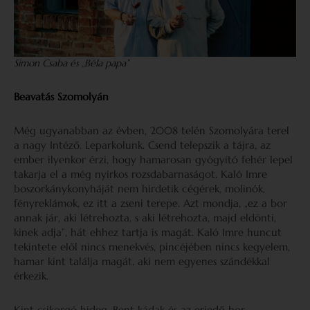
Simon Csaba és „Béla papa”
Beavatás Szomolyán
Még ugyanabban az évben, 2008 telén Szomolyára terel
a nagy Intéző. Leparkolunk. Csend telepszik a tájra, az
ember ilyenkor érzi, hogy hamarosan gyógyító fehér lepel
takarja el a még nyirkos rozsdabarnaságot. Kaló Imre
boszorkánykonyháját nem hirdetik cégérek, molinók,
fényreklámok, ez itt a zseni terepe. Azt mondja, „ez a bor
annak jár, aki létrehozta, s aki létrehozta, majd eldönti,
kinek adja”, hát ehhez tartja is magát. Kaló Imre huncut
tekintete elől nincs menekvés, pincéjében nincs kegyelem,
hamar kint találja magát, aki nem egyenes szándékkal
érkezik.
Kint csikorgó hideg. Bent kádak és az erjedő bor