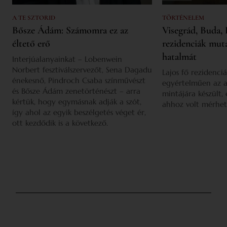
A TE SZTORID
TÖRTÉNELEM
Bősze Ádám: Számomra ez az
Visegrád, Buda, 
éltető erő
rezidenciák mut
hatalmát
Interjúalanyainkat – Lobenwein
Norbert fesztiválszervezőt, Sena Dagadu
Lajos fő rezidenciá
énekesnő, Pindroch Csaba színművészt
egyértelműen az a
és Bősze Ádám zenetörténészt – arra
mintájára készült,
kértük, hogy egymásnak adják a szót,
ahhoz volt mérhet
így ahol az egyik beszélgetés véget ér,
ott kezdődik is a következő.