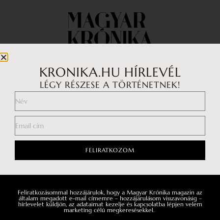
KRONIKA.HU HÍRLEVÉL
LÉGY RÉSZESE A TÖRTÉNETNEK!
Impresszum
Médiaajánlat
Általános Szerződési Feltételek
FELIRATKOZOM
Adatkezelési tájékoztató
Hozzászólási szabályzat
Feliratkozásommal hozzájárulok, hogy a Magyar Krónika magazin az
Facebook
általam megadott e-mail címemre – hozzájárulásom visszavonásig –
hírlevelet küldjön, az adataimat kezelje és kapcsolatba lépjen velem
marketing célú megkeresésekkel.
Instagram