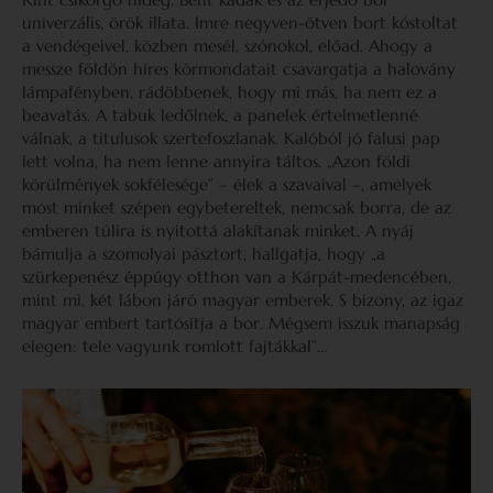
univerzális, örök illata. Imre negyven-ötven bort kóstoltat
a vendégeivel, közben mesél, szónokol, előad. Ahogy a
messze földön híres körmondatait csavargatja a halovány
lámpafényben, rádöbbenek, hogy mi más, ha nem ez a
beavatás. A tabuk ledőlnek, a panelek értelmetlenné
válnak, a titulusok szertefoszlanak. Kalóból jó falusi pap
lett volna, ha nem lenne annyira táltos. „Azon földi
körülmények sokfélesége” – élek a szavaival –, amelyek
most minket szépen egybetereltek, nemcsak borra, de az
emberen túlira is nyitottá alakítanak minket. A nyáj
bámulja a szomolyai pásztort, hallgatja, hogy „a
szürkepenész éppúgy otthon van a Kárpát-medencében,
mint mi, két lábon járó magyar emberek. S bizony, az igaz
magyar embert tartósítja a bor. Mégsem isszuk manapság
elegen: tele vagyunk romlott fajtákkal”…