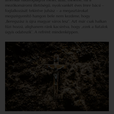
mezőkomáromi illetőségű, nyolcvankét éves Imre bácsi –
foglalkozását tekintve juhász – a megasztárokat
megszégyenítő hangon bele nem kezdene, hogy
„Beregszász is újra magyar város lesz”. Azt már csak halkan
fűzi hozzá, alighanem ránk kacsintva, hogy „ezek a fiatalok
úgyis odateszik”. A refrént mindenképpen.