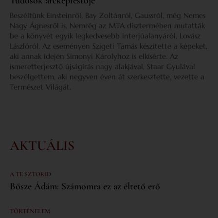
Tudósok arcképfestője
Beszéltünk Einsteinről, Bay Zoltánról, Gaussról, még Nemes
Nagy Ágnesről is. Nemrég az MTA dísztermében mutatták
be a könyvét egyik legkedvesebb interjúalanyáról, Lovász
Lászlóról. Az eseményen Szigeti Tamás készítette a képeket,
aki annak idején Simonyi Károlyhoz is elkísérte. Az
ismeretterjesztő újságírás nagy alakjával, Staar Gyulával
beszélgettem, aki negyven éven át szerkesztette, vezette a
Természet Világát.
AKTUÁLIS
A TE SZTORID
Bősze Ádám: Számomra ez az éltető erő
TÖRTÉNELEM