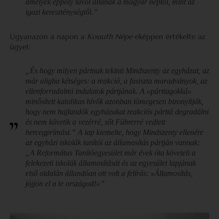
amelyek éppoly távol állanak a magyar néptől, mint az
igazi kereszténységtől.”
Ugyanazon a napon a
Kossuth Népe
eképpen értékelte az
ügyet:
„És hogy milyen pártnak tekinti Mindszenty az egyházat, az
már aligha kétséges: a reakció, a fasiszta maradványok, az
ellenforradalmi indulatok pártjának. A »párttagokká«
minősített katolikus hívők azonban tömegesen bizonyítják,
hogy nem hajlandók egyházukat reakciós párttá degradálni
és nem követik a vezérré, sőt Führerré vedlett
hercegprímást.” A lap kiemelte, hogy Mindszenty ellenére
az egyházi iskolák tanítói az államosítás pártján vannak:
„A Református Tanítóegyesület már évek óta követeli a
felekezeti iskolák államosítását és az egyesület lapjának
első oldalán állandóan ott volt a felírás: »Államosítás,
jöjjön el a te országod!«”