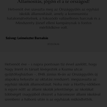
Államosítás, jöjjön el a te országod!
Hetvenöt éve szavazta meg az Országgyűlés az egyházi
iskolák államosítását, amely a kommunista
hatalomátvételnek, a fokozódó vallásellenes harcnak és a
Mindszenty József elleni kampánynak is fontos
mérföldköve volt.
Szöveg:
Leimeiszter Barnabás
2023.06.16.
Hetvenöt éve – s napra pontosan tíz évvel azelőtt, hogy
Nagy Imrét és társait kivégezték a Kozma utcai
gyűjtőfogházban –, 1948. június 16-án az Országgyűlés új
alapokra helyezte az oktatási rendszert: megszavazta az
egyházi iskolák államosítását. Noha már a Horthy-időkben
is egyre nőtt az állami iskolák jelentősége, az iskolákat
többségét (nagyjából ötezret a háromezer állami iskolával
szemben) a háború után is az egyházak működtették.