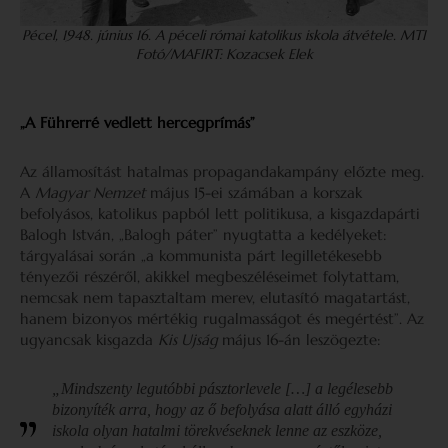
Pécel, 1948. június 16. A péceli római katolikus iskola átvétele. MTI
Fotó/MAFIRT: Kozacsek Elek
„A Führerré vedlett hercegprímás”
Az államosítást hatalmas propagandakampány előzte meg.
A
Magyar Nemzet
május 15-ei számában a korszak
befolyásos, katolikus papból lett politikusa, a kisgazdapárti
Balogh István, „Balogh páter” nyugtatta a kedélyeket:
tárgyalásai során „a kommunista párt legilletékesebb
tényezői részéről, akikkel megbeszéléseimet folytattam,
nemcsak nem tapasztaltam merev, elutasító magatartást,
hanem bizonyos mértékig rugalmasságot és megértést”. Az
ugyancsak kisgazda
Kis Ujság
május 16-án leszögezte:
„Mindszenty legutóbbi pásztorlevele […] a legélesebb
bizonyíték arra, hogy az ő befolyása alatt álló egyházi
iskola olyan hatalmi törekvéseknek lenne az eszköze,