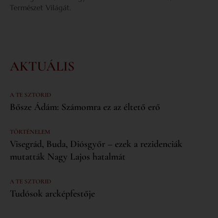
Természet Világát.
AKTUÁLIS
A TE SZTORID
Bősze Ádám: Számomra ez az éltető erő
TÖRTÉNELEM
Visegrád, Buda, Diósgyőr – ezek a rezidenciák
mutatták Nagy Lajos hatalmát
A TE SZTORID
Tudósok arcképfestője