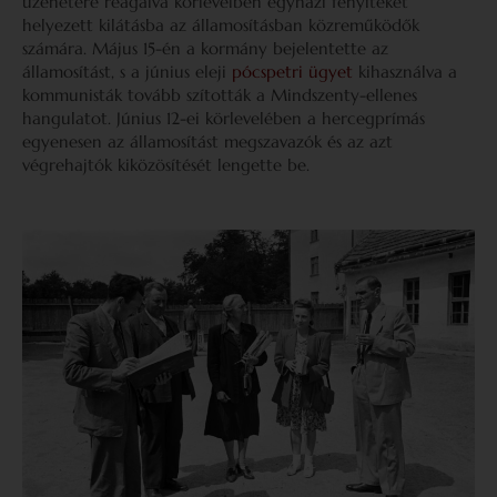
üzenetére reagálva körlevélben egyházi fenyítéket
helyezett kilátásba az államosításban közreműködők
számára. Május 15-én a kormány bejelentette az
államosítást, s a június eleji
pócspetri ügyet
kihasználva a
kommunisták tovább szították a Mindszenty-ellenes
hangulatot. Június 12-ei körlevelében a hercegprímás
egyenesen az államosítást megszavazók és az azt
végrehajtók kiközösítését lengette be.