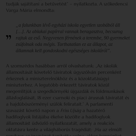
tudják sajátítani a betűvetést” – nyilatkozta. A szőkedencsi
Varga Mária elmondta:
„a falunkban lévő egyházi iskola egyetlen szobából áll
[…]. Az ablakai papírral vannak beragasztva, becsurog
rajtuk az eső. Negyvenen férnének a terembe, 90 gyermeket
zsúfolnak oda mégis. Tarthatatlan ez az állapot, az
államnak kell gondoskodni egészséges iskoláról”.
A szomszédos hasábban arról olvashatunk: „Az iskolák
államosítását követelő táviratok úgyszólván percenként
érkeznek a miniszterelnökhöz és a közoktatásügyi
miniszterhez. A legutóbb érkezett táviratok közül
megemlítjük a szegedkörnyéki újgazdák és földmunkások
állásfoglalását, 18 ezer csarnoki és piaci árusnak táviratát és
a hajdúböszörményi szülök feliratait.” A parlamenti
szavazást követő napon a
Friss Ujság
a hazatérő
hadifoglyok listájába ékelve közölte a hadifoglyok
államosítást üdvözlő nyilatkozatát, amely a reakciós
oktatásra kente a világháborús tragédiát: „Ha az elmúlt
rendszer az igazságot tanította volna, akkor bennünket