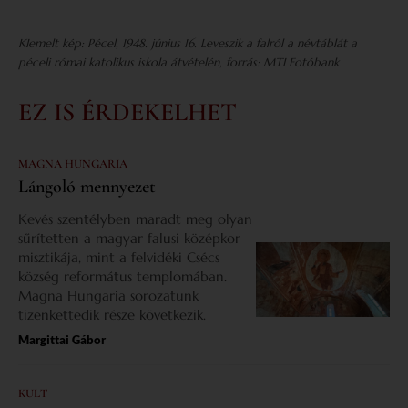
KIemelt kép:
Pécel, 1948. június 16. Leveszik a falról a névtáblát a
péceli római katolikus iskola átvételén
,
forrás: MTI Fotóbank
EZ IS ÉRDEKELHET
MAGNA HUNGARIA
Lángoló mennyezet
Kevés szentélyben maradt meg olyan
sűrítetten a magyar falusi középkor
misztikája, mint a felvidéki Csécs
község református templomában.
Magna Hungaria sorozatunk
tizenkettedik része következik.
Margittai Gábor
KULT