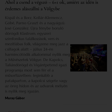
Ahol a csend a végszó – 6+1 ok, amiért az idén is
érdemes alászállni a Völgybe
Kispál és a Borz, Kollár-Klemencz,
Góbé, Parno Graszt és a nagyágyú:
José González. Újra fénybe boruló
dörögdi Klastrom, egyszeri
szimfonikus találkozások, vers és
mezítlábas folk, világzene meg jazz a
csillagok alatt – július 24-én
harmincötödik alkalommal nyílik meg
a Művészetek Völgye. De Kapolcs,
Taliándörögd és Vigántpetend igazi
programja most sem fér el a
műsorfüzetben: leginkább a
patakparton, a kapolcsi szigete vagy
az öreg hídon és az udvarok mélyén
is nyílik meg igazán.
Muray Gábor