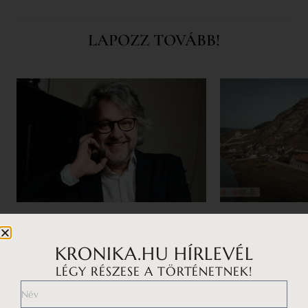
LAPOZZ TOVÁBB!
A TE SZTORID
TÖRTÉNELEM
Bősze Ádám: Számomra ez az
Visegrád, Buda, 
KRONIKA.HU HÍRLEVÉL
éltető erő
rezidenciák mut
LÉGY RÉSZESE A TÖRTÉNETNEK!
hatalmát
Interjúalanyainkat – Lobenwein
Norbert fesztiválszervezőt, Sena Dagadu
Lajos fő rezidenciá
énekesnő, Pindroch Csaba színművészt