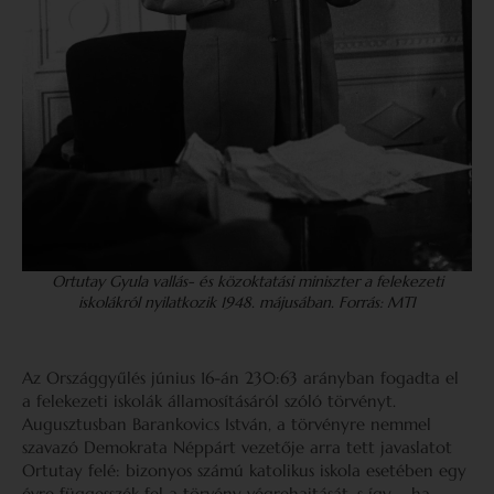
Ortutay Gyula vallás- és közoktatási miniszter a felekezeti
iskolákról nyilatkozik 1948. májusában. Forrás: MTI
Az Országgyűlés június 16-án 230:63 arányban fogadta el
a felekezeti iskolák államosításáról szóló törvényt.
Augusztusban Barankovics István, a törvényre nemmel
szavazó Demokrata Néppárt vezetője arra tett javaslatot
Ortutay felé: bizonyos számú katolikus iskola esetében egy
évre függesszék fel a törvény végrehajtását, s így – ha