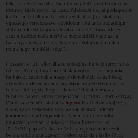
lelkiismeretükben állandóan fenyegetett kaszt hazánkban.”
Ortutay kijelentette: az összes felekezeti iskolai pedagógust
kivétel nélkül állami státusba veszik át, s „[a]z iskolaügy
egészséges rendezésével egyidőben általános pedagógus
státusrendezést fogunk végrehajtani. A státusrendezés,
azaz a fizetésemelés mértéke megszünteti majd azt a
hátrányos helyzetet, amelyben nevelőtársadalmunk a
maga nagy munkáját végzi”.
Hozzátette: „Ha ellenállásba ütközünk, ha lelki terrorral és
félrevezető izgatással próbálják megtéveszteni népünket,
ha harcot kezdenek a magyar demokrácia és az ifjúság
alapvető érdekei, jogai ellen, akkor természetesen azt is
tapasztalni fogják, hogy a demokráciának nemcsak
türelme, hanem eltökéltsége is van.” Ortutay kitért Szittyay
Dénes bakonykúti plébános
ügyére
is, aki ellen elöljárója,
Shvoy Lajos székesfehérvári püspök eljárást indított
kommunistabarátsága miatt. A miniszter elmondta:
minisztériumában munkakört kíván biztosítani az
„üldözött” pap számára. (A Szittay-ügy nyomán kezdett
bele a sajtó a Mindszenty mellett szilárdan kiálló Shvoy