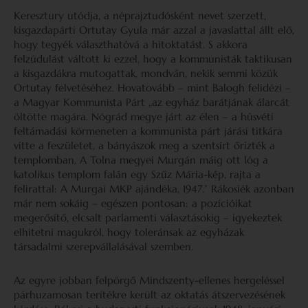
Keresztury utódja, a néprajztudósként nevet szerzett,
kisgazdapárti Ortutay Gyula már azzal a javaslattal állt elő,
hogy tegyék választhatóvá a hitoktatást. S akkora
felzúdulást váltott ki ezzel, hogy a kommunisták taktikusan
a kisgazdákra mutogattak, mondván, nekik semmi közük
Ortutay felvetéséhez. Hovatovább – mint Balogh felidézi –
a Magyar Kommunista Párt „az egyház barátjának álarcát
öltötte magára. Nógrád megye járt az élen – a húsvéti
feltámadási körmeneten a kommunista párt járási titkára
vitte a feszületet, a bányászok meg a szentsírt őrizték a
templomban. A Tolna megyei Murgán máig ott lóg a
katolikus templom falán egy Szűz Mária-kép, rajta a
felirattal: A Murgai MKP ajándéka, 1947
.
” Rákosiék azonban
már nem sokáig – egészen pontosan: a pozícióikat
megerősítő, elcsalt parlamenti választásokig – igyekeztek
elhitetni magukról, hogy toleránsak az egyházak
társadalmi szerepvállalásával szemben.
Az egyre jobban felpörgő Mindszenty-ellenes hergeléssel
párhuzamosan terítékre került az oktatás átszervezésének