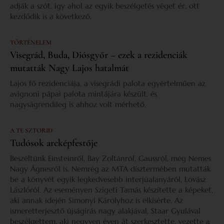
adják a szót, így ahol az egyik beszélgetés véget ér, ott
kezdődik is a következő.
TÖRTÉNELEM
Visegrád, Buda, Diósgyőr – ezek a rezidenciák
mutatták Nagy Lajos hatalmát
Lajos fő rezidenciája, a visegrádi palota egyértelműen az
avignoni pápai palota mintájára készült, és
nagyságrendileg is ahhoz volt mérhető.
A TE SZTORID
Tudósok arcképfestője
Beszéltünk Einsteinről, Bay Zoltánról, Gaussról, még Nemes
Nagy Ágnesről is. Nemrég az MTA dísztermében mutatták
be a könyvét egyik legkedvesebb interjúalanyáról, Lovász
Lászlóról. Az eseményen Szigeti Tamás készítette a képeket,
aki annak idején Simonyi Károlyhoz is elkísérte. Az
ismeretterjesztő újságírás nagy alakjával, Staar Gyulával
beszélgettem, aki negyven éven át szerkesztette, vezette a