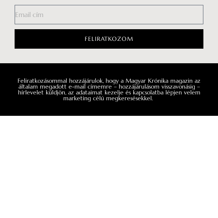
egyértelműen az a
és Bősze Ádám zenetörténészt – arra
mintájára készült,
kértük, hogy egymásnak adják a szót,
ahhoz volt mérhet
így ahol az egyik beszélgetés véget ér,
ott kezdődik is a következő.
FELIRATKOZOM
Feliratkozásommal hozzájárulok, hogy a Magyar Krónika magazin az
általam megadott e-mail címemre – hozzájárulásom visszavonásig –
hírlevelet küldjön, az adataimat kezelje és kapcsolatba lépjen velem
marketing célú megkeresésekkel.