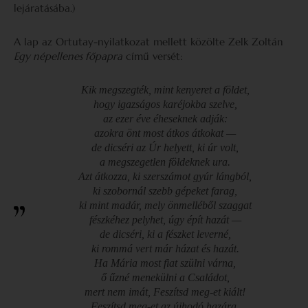
lejáratásába.)
A lap az Ortutay-nyilatkozat mellett közölte Zelk Zoltán
Egy népellenes főpapra
című versét:
Kik megszegték, mint kenyeret a földet,
hogy igazságos karéjokba szelve,
az ezer éve éheseknek adják:
azokra önt most átkos átkokat —
de dicséri az Úr helyett, ki úr volt,
a megszegetlen földeknek ura.
Azt átkozza, ki szerszámot gyúr lángból,
ki szobornál szebb gépeket farag,
ki mint madár, mely önmelléből szaggat
fészkéhez pelyhet, úgy épít hazát —
de dicséri, ki a fészket leverné,
ki rommá vert már házat és hazát.
Ha Mária most fiat szülni várna,
ő űzné menekülni a Családot,
mert nem imát, Feszítsd meg-et kiált!
Feszítsd meg-et az újhodó hazára,