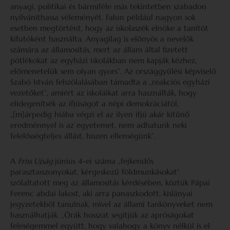
anyagi, politikai és bármiféle más tekintetben szabadon
nyilváníthassa véleményét. Falun például nagyon sok
esetben megtörtént, hogy az iskolaszék elnöke a tanítót
kifutóként használta. Anyagilag is előnyös a nevelők
számára az államosítás, mert az állam által fizetett
pótlékokat az egyházi iskolákban nem kapják kézhez,
előmenetelük sem olyan gyors”. Az országgyűlési képviselő
Szabó István felszólalásában támadta a „reakciós egyházi
vezetőket”, amiért az iskoláikat arra használták, hogy
elidegenítsék az ifjúságot a népi demokráciától,
„[m]árpedig hiába végzi el az ilyen ifjú akár kitűnő
eredménnyel is az egyetemet, nem adhatunk neki
felelősségteljes állást, hiszen ellenségünk”.
A
Friss Ujság
június 4-ei száma „fejkendős
parasztasszonyokat, kérgeskezű földmunkásokat”
szólaltatott meg az államosítás kérdésében, köztük Pápai
Ferenc abdai lakost, aki arra panaszkodott, kislányai
jegyzetekből tanulnak, mivel az állami tankönyveket nem
használhatják. „Órák hosszat segítjük az apróságokat
feleségemmel együtt, hogy valahogy a könyv nélkül is el