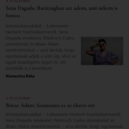
A TE SZTORID
Sena Dagadu: Barátságban azt adom, ami nekem is
fontos
Interjúalanyainkat – Lobenwein
Norbert fesztiválszervezőt, Sena
Dagadu énekesnő, Pindroch Csaba
színművészt és Bősze Ádám
zenetörténészt – arra kértük, hogy
egymásnak adják a szót, így ahol az
egyik beszélgetés véget ér, ott
kezdődik is a következő.
Klementisz Réka
A TE SZTORID
Bősze Ádám: Számomra ez az éltető erő
Interjúalanyainkat – Lobenwein Norbert fesztiválszervezőt,
Sena Dagadu énekesnő, Pindroch Csaba színművészt és
Bősze Ádám zenetörténészt – arra kértük, hogy egymásnak