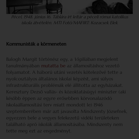
Pécel, 1948. június 16. Táblára írt leltár a péceli római katolikus
iskola átvételén. MTI Fotó/MAFIRT: Kozacsek Elek
Kommunisták a körmeneten
Balogh Margit történész egy, a
Vigiliában
megjelent
tanulmányában
mutatta be
az államosításhoz vezető
folyamatot. A háború utáni vezetés kötelezővé tette a
nyolcosztályos általános iskolai képzést, ami súlyos
infrastrukturális problémák elé állította az egyházakat.
Keresztury Dezső vallás- és közoktatásügyi miniszter (aki
később éppen az egyre erősebben körvonalazódó
iskolaállamosítási terv miatt mondott le) 1946
szeptemberében már azt javasolta Mindszenty Józsefnek,
egyezzen bele a vegyes felekezetű vidéki területeken
található apró iskolák államosításába. Mindszenty nem
tette meg ezt az engedményt.