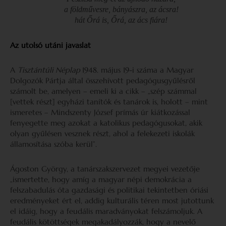
a földművesre, bányászra, az ácsra!
hát Őrá is, Őrá, az ács fiára!
Az utolsó utáni javaslat
A
Tisztántúli Néplap
1948. május 19-i száma a Magyar
Dolgozók Pártja által összehívott pedagógusgyűlésről
számolt be, amelyen – emeli ki a cikk – „szép számmal
[vettek részt] egyházi tanítók és tanárok is, holott – mint
ismeretes – Mindszenty József prímás úr kiátkozással
fenyegette meg azokat a katolikus pedagógusokat, akik
olyan gyűlésen vesznek részt, ahol a felekezeti iskolák
államosítása szóba kerül”.
Ágoston György, a tanárszakszervezet megyei vezetője
„ismertette, hogy amíg a magyar népi demokrácia a
felszabadulás óta gazdasági és politikai tekintetben óriási
eredményeket ért el, addig kulturális téren most jutottunk
el idáig, hogy a feudális maradványokat felszámoljuk. A
feudális kötöttségek megakadályozzák, hogy a nevelő