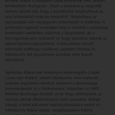
kérdése. Rákosi a budapesti funkcionáriusok 1948. januári
értekezletén leszögezte: „Most a demokrácia negyedik
évében jutunk oda, hogy a közoktatást megtisztítsuk az
oda behúzódott reakciós elemektől”. Beszédében az
egyházakkal való megegyezés lehetőségét is említette. A
protestáns egyházi vezetőkkel meg is indultak s viszonylag
konstruktív mederben zajlottak a tárgyalások, de a
hercegprímás sem zárkózott el, hogy asztalhoz üljenek az
állami hatalom képviselőivel. A februárban tartott,
informális svábhegyi találkozó, valamint Ortutay és
Mindszenty két egyeztetése azonban nem hozott
előrelépést.
Áprilisban Rákosi már keményen ledorongolta Czapik
Gyula egri érseket, amiért Mindszenty nem hajlandó
engedni legitimista elveiből, elismerni a köztársasági
berendezkedést és a földreformot. Májusban az MKP
Politikai Bizottsága döntött arról, hogy előterjesztik az
egyházi iskolák államosításáról szóló javaslatot. Balogh
Margit a felek kölcsönös hajthatatlanságára mutat rá:
Mindszenty Rákosi utolsó, megállapodásra felhívó