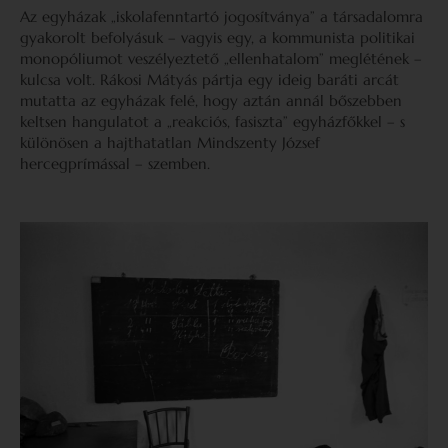
Az egyházak „iskolafenntartó jogosítványa” a társadalomra
gyakorolt befolyásuk – vagyis egy, a kommunista politikai
monopóliumot veszélyeztető „ellenhatalom” meglétének –
kulcsa volt. Rákosi Mátyás pártja egy ideig baráti arcát
mutatta az egyházak felé, hogy aztán annál bőszebben
keltsen hangulatot a „reakciós, fasiszta” egyházfőkkel – s
különösen a hajthatatlan Mindszenty József
hercegprímással – szemben.