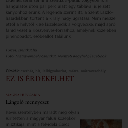
Érdemes sétát tenni a Szentkúti-patak völgyébe is, a
hangulatos úton pár perc alatt egy táblával is jelzett
kanyonhoz érünk. A legenda szerint itt, a Szent László-
hasadékban történt a király nagy ugratása. Nem messze
ettől a helytől kissé kiszélesedik a völgyecske, majd apró
fahíd vezet a Köszvényes-forráshoz, amelynek közelében
pihenőpadot, esőbeállót találunk.
Forrás: szentkut.hu
Fotó: Mátraverebély-Szentkút, Nemzeti Kegyhely/Facebook
,
,
,
,
Címkék:
cserhát
hit
lelkigyakorlat
mátra
mátraverebély
EZ IS ÉRDEKELHET
MAGNA HUNGARIA
Lángoló mennyezet
Kevés szentélyben maradt meg olyan
sűrítetten a magyar falusi középkor
misztikája, mint a felvidéki Csécs