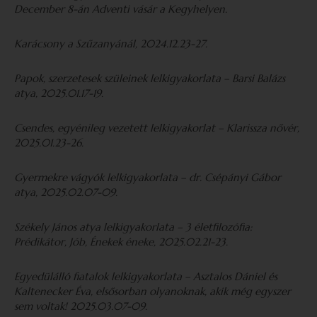
December 8-án Adventi vásár a Kegyhelyen.
Karácsony a Szűzanyánál, 2024.12.23-27.
Papok, szerzetesek szüleinek lelkigyakorlata – Barsi Balázs
atya, 2025.01.17-19.
Csendes, egyénileg vezetett lelkigyakorlat – Klarissza nővér,
2025.01.23-26.
Gyermekre vágyók lelkigyakorlata – dr. Csépányi Gábor
atya, 2025.02.07-09.
Székely János atya lelkigyakorlata – 3 életfilozófia:
Prédikátor, Jób, Énekek éneke, 2025.02.21-23.
Egyedülálló fiatalok lelkigyakorlata – Asztalos Dániel és
Kaltenecker Éva, elsősorban olyanoknak, akik még egyszer
sem voltak! 2025.03.07-09.