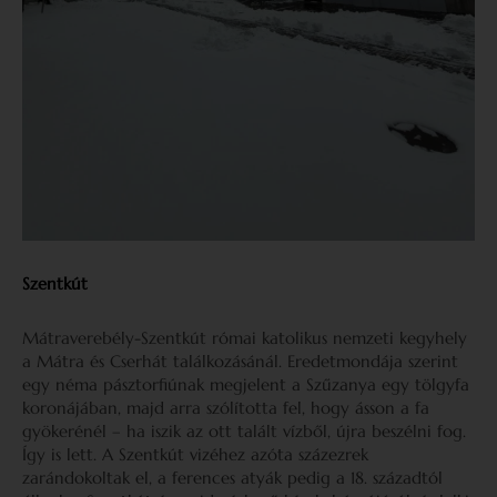
Szentkút
Mátraverebély-Szentkút római katolikus nemzeti kegyhely
a Mátra és Cserhát találkozásánál. Eredetmondája szerint
egy néma pásztorfiúnak megjelent a Szűzanya egy tölgyfa
koronájában, majd arra szólította fel, hogy ásson a fa
gyökerénél – ha iszik az ott talált vízből, újra beszélni fog.
Így is lett. A Szentkút vizéhez azóta százezrek
zarándokoltak el, a ferences atyák pedig a 18. századtól