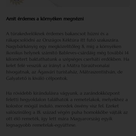
Amit érdemes a környéken megnézni
A túrakedvelőknek érdemes bakancsot húzni és a
rákapcsolódni az Országos Kéktúra itt futó szakaszára.
Nagybárkányig egy megközelítőleg 8, míg a környéken
ikonikus helynek számító Bableves-csárdáig még további 14
kilométert baktathatunk a szépséges cserháti erdőkben. Ha
kelet felé vesszük az irányt a Mátra túraútvonalai
hívogatnak, az Ágasvári turistaház, Mátraszentistván, de
Galyatető is kiváló célpontok.
Ha rövidebb kirándulásra vágyunk, a zarándokközpont
feletti hegyoldalon találhatók a remetelakok, melyekhez a
kolostor mögül induló, meredek ösvény visz fel. Ezeket
valószínűleg a 18. század végén puha homokkőbe vájták az
ott élő remeték, így lett mára Magyarország egyik
legnagyobb remetelak-együttese.