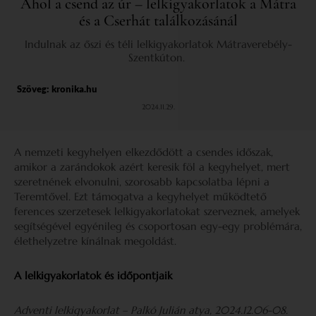
Ahol a csend az úr – lelkigyakorlatok a Mátra
és a Cserhát találkozásánál
Indulnak az őszi és téli lelkigyakorlatok Mátraverebély-
Szentkúton.
Szöveg:
kronika.hu
2024.11.29.
A nemzeti kegyhelyen elkezdődött a csendes időszak,
amikor a zarándokok azért keresik föl a kegyhelyet, mert
szeretnének elvonulni, szorosabb kapcsolatba lépni a
Teremtővel. Ezt támogatva a kegyhelyet működtető
ferences szerzetesek lelkigyakorlatokat szerveznek, amelyek
segítségével egyénileg és csoportosan egy-egy problémára,
élethelyzetre kínálnak megoldást.
A lelkigyakorlatok és időpontjaik
Adventi lelkigyakorlat – Palkó Julián atya, 2024.12.06-08.