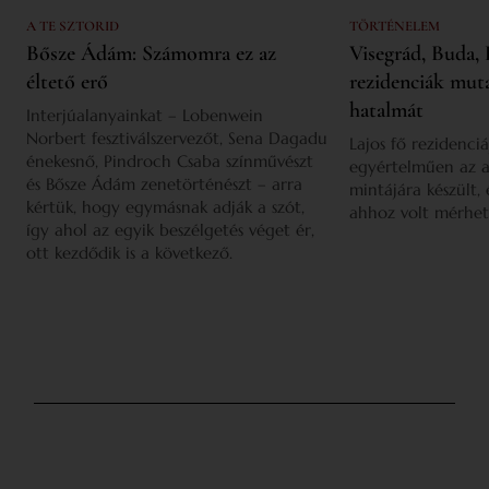
A TE SZTORID
TÖRTÉNELEM
Bősze Ádám: Számomra ez az
Visegrád, Buda, 
éltető erő
rezidenciák mut
hatalmát
Interjúalanyainkat – Lobenwein
Norbert fesztiválszervezőt, Sena Dagadu
Lajos fő rezidenciá
énekesnő, Pindroch Csaba színművészt
egyértelműen az a
és Bősze Ádám zenetörténészt – arra
mintájára készült,
kértük, hogy egymásnak adják a szót,
ahhoz volt mérhet
így ahol az egyik beszélgetés véget ér,
ott kezdődik is a következő.