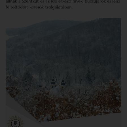
állnak a Szentkút és az ide érkező hívek, búcsújárók és lelki
feltöltődést keresők szolgálatában.