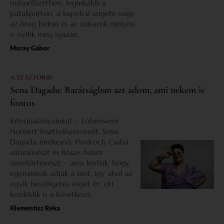
műsorfüzetben: leginkább a
patakparton, a kapolcsi szigete vagy
az öreg hídon és az udvarok mélyén
is nyílik meg igazán.
Muray Gábor
A TE SZTORID
Sena Dagadu: Barátságban azt adom, ami nekem is
fontos
Interjúalanyainkat – Lobenwein
Norbert fesztiválszervezőt, Sena
Dagadu énekesnő, Pindroch Csaba
színművészt és Bősze Ádám
zenetörténészt – arra kértük, hogy
egymásnak adják a szót, így ahol az
egyik beszélgetés véget ér, ott
kezdődik is a következő.
Klementisz Réka