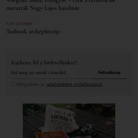
mutatták Nagy Lajos hatalmát
A TE SZTORID
Tudósok arcképfestője
Iratkozz fel a hírlevelünkre!
Feliratkozás
Elfogadom az
adatvédelmi nyilatkozatot.