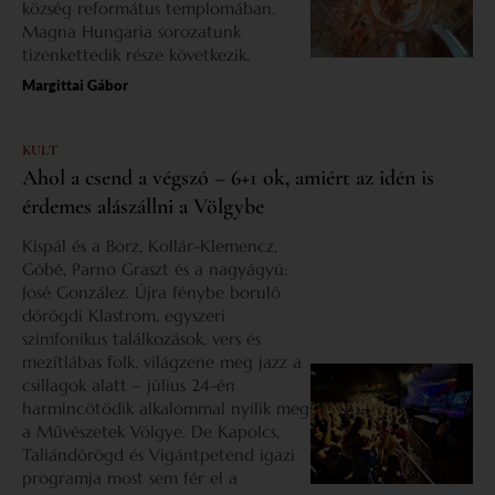
község református templomában.
Magna Hungaria sorozatunk
tizenkettedik része következik.
Margittai Gábor
KULT
Ahol a csend a végszó – 6+1 ok, amiért az idén is
érdemes alászállni a Völgybe
Kispál és a Borz, Kollár-Klemencz,
Góbé, Parno Graszt és a nagyágyú:
José González. Újra fénybe boruló
dörögdi Klastrom, egyszeri
szimfonikus találkozások, vers és
mezítlábas folk, világzene meg jazz a
csillagok alatt – július 24-én
harmincötödik alkalommal nyílik meg
a Művészetek Völgye. De Kapolcs,
Taliándörögd és Vigántpetend igazi
programja most sem fér el a