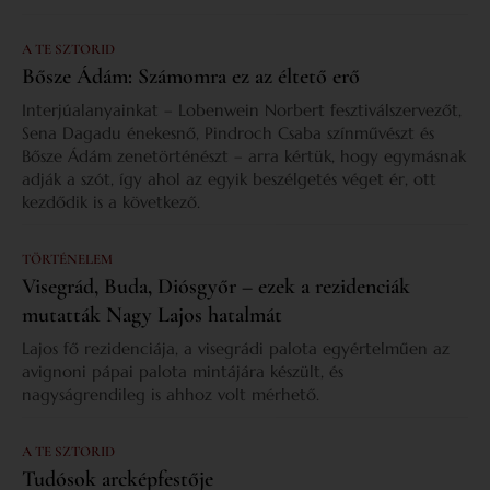
A TE SZTORID
Bősze Ádám: Számomra ez az éltető erő
Interjúalanyainkat – Lobenwein Norbert fesztiválszervezőt,
Sena Dagadu énekesnő, Pindroch Csaba színművészt és
Bősze Ádám zenetörténészt – arra kértük, hogy egymásnak
adják a szót, így ahol az egyik beszélgetés véget ér, ott
kezdődik is a következő.
TÖRTÉNELEM
Visegrád, Buda, Diósgyőr – ezek a rezidenciák
mutatták Nagy Lajos hatalmát
Lajos fő rezidenciája, a visegrádi palota egyértelműen az
avignoni pápai palota mintájára készült, és
nagyságrendileg is ahhoz volt mérhető.
A TE SZTORID
Tudósok arcképfestője