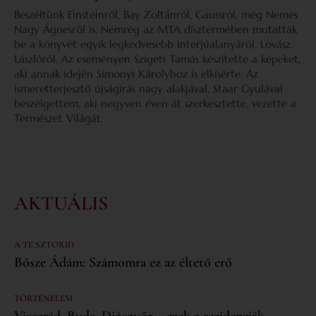
Beszéltünk Einsteinről, Bay Zoltánról, Gaussról, még Nemes
Nagy Ágnesről is. Nemrég az MTA dísztermében mutatták
be a könyvét egyik legkedvesebb interjúalanyáról, Lovász
Lászlóról. Az eseményen Szigeti Tamás készítette a képeket,
aki annak idején Simonyi Károlyhoz is elkísérte. Az
ismeretterjesztő újságírás nagy alakjával, Staar Gyulával
beszélgettem, aki negyven éven át szerkesztette, vezette a
Természet Világát.
AKTUÁLIS
A TE SZTORID
Bősze Ádám: Számomra ez az éltető erő
TÖRTÉNELEM
Visegrád, Buda, Diósgyőr – ezek a rezidenciák