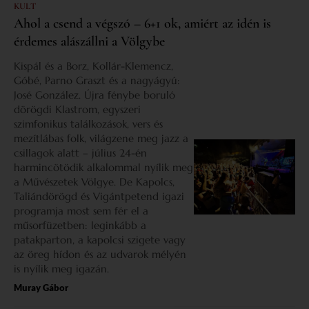
KULT
Ahol a csend a végszó – 6+1 ok, amiért az idén is
érdemes alászállni a Völgybe
Kispál és a Borz, Kollár-Klemencz,
Góbé, Parno Graszt és a nagyágyú:
José González. Újra fénybe boruló
dörögdi Klastrom, egyszeri
szimfonikus találkozások, vers és
mezítlábas folk, világzene meg jazz a
csillagok alatt – július 24-én
harmincötödik alkalommal nyílik meg
a Művészetek Völgye. De Kapolcs,
Taliándörögd és Vigántpetend igazi
programja most sem fér el a
műsorfüzetben: leginkább a
patakparton, a kapolcsi szigete vagy
az öreg hídon és az udvarok mélyén
is nyílik meg igazán.
Muray Gábor