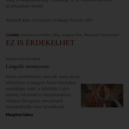
gyártásában készül.
Kiemelt kép: A Lechner örökség (Forrás: NFI)
,
,
,
Címkék:
dokumentumfilm
film
magyar film
Nemzeti Filmintézet
EZ IS ÉRDEKELHET
MAGNA HUNGARIA
Lángoló mennyezet
Kevés szentélyben maradt meg olyan
sűrítetten a magyar falusi középkor
misztikája, mint a felvidéki Csécs
község református templomában.
Magna Hungaria sorozatunk
tizenkettedik része következik.
Margittai Gábor