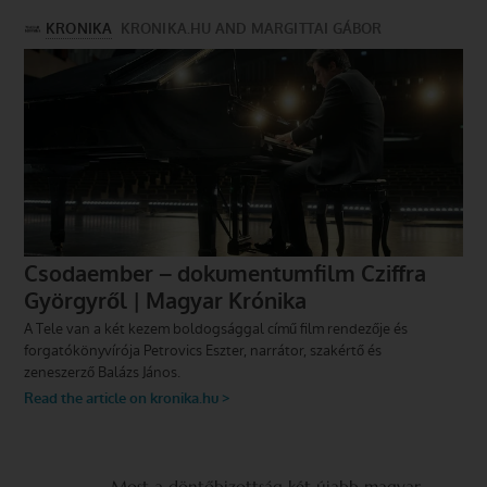
Most a döntőbizottság két újabb magyar