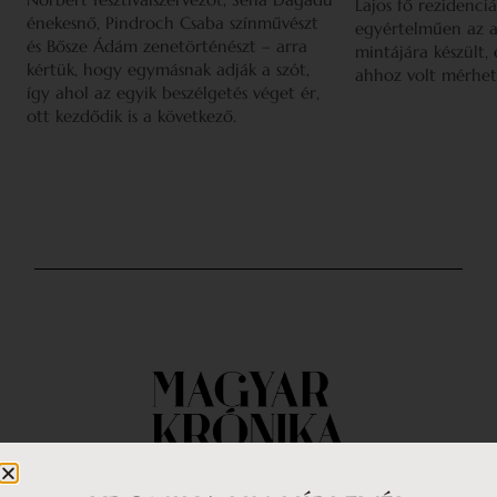
Lajos fő rezidenciá
énekesnő, Pindroch Csaba színművészt
egyértelműen az a
és Bősze Ádám zenetörténészt – arra
mintájára készült,
kértük, hogy egymásnak adják a szót,
ahhoz volt mérhet
így ahol az egyik beszélgetés véget ér,
ott kezdődik is a következő.