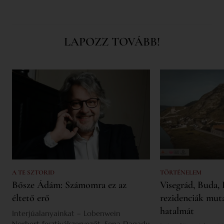
LAPOZZ TOVÁBB!
A TE SZTORID
TÖRTÉNELEM
Bősze Ádám: Számomra ez az
Visegrád, Buda, 
éltető erő
rezidenciák mut
hatalmát
Interjúalanyainkat – Lobenwein
Norbert fesztiválszervezőt, Sena Dagadu