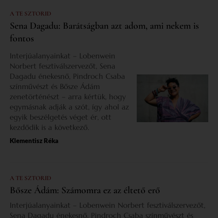
A TE SZTORID
Sena Dagadu: Barátságban azt adom, ami nekem is
fontos
Interjúalanyainkat – Lobenwein
Norbert fesztiválszervezőt, Sena
Dagadu énekesnő, Pindroch Csaba
színművészt és Bősze Ádám
zenetörténészt – arra kértük, hogy
egymásnak adják a szót, így ahol az
egyik beszélgetés véget ér, ott
kezdődik is a következő.
Klementisz Réka
A TE SZTORID
Bősze Ádám: Számomra ez az éltető erő
Interjúalanyainkat – Lobenwein Norbert fesztiválszervezőt,
Sena Dagadu énekesnő, Pindroch Csaba színművészt és