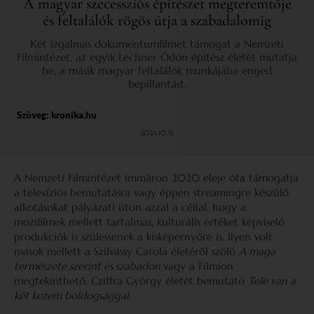
A magyar szecessziós építészet megteremtője
és feltalálók rögös útja a szabadalomig
Két izgalmas dokumentumfilmet támogat a Nemzeti
Filmintézet, az egyik Lechner Ödön építész életét mutatja
be, a másik magyar feltalálók munkájába enged
bepillantást.
Szöveg:
kronika.hu
2024.10.31.
A Nemzeti Filmintézet immáron 2020 eleje óta támogatja
a televíziós bemutatásra vagy éppen streamingre készülő
alkotásokat pályázati úton azzal a céllal, hogy a
mozifilmek mellett tartalmas, kulturális értéket képviselő
produkciók is szülessenek a kisképernyőre is. Ilyen volt
mások mellett a Szilvássy Carola életéről szóló
A maga
természete szerint és szabadon
vagy a Filmion
megtekinthető, Cziffra György életét bemutató
Tele van a
két kezem boldogsággal
.