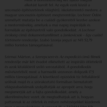
alkotást karolt fel. Az egyik ezek közül a
szecesszió építészetének világhírű, iskolateremtő mestere, a
magyar szecessziós építészet megteremtője, Lechner Ödön
személyét mutatja be a családi gyökereitől kezdve azokon
a mesterművekig, amelyek a mai napig inspirálják és
formálják az építészetről való gondolkodást.
A Lechner
örökség
című dokumentumfilmet a
Jankovicsok – Egy család
története
rendezője, Szabó Szonja jegyzi az NFI 52,79
millió forintos támogatásával.
Szirmai Márton, a
Szerepcsere
és
Az expedíció
című filmek
rendezője már két évadot elkészített az inspiráló ötletekről
és azok kitalálóiról szóló sorozatából,
A gondolkodás
művészet
éből
, most a harmadik szezonon dolgozik 17,5
milliós támogatással. A következő epizódok tíz feltalálóról
szólnak majd és a szórakoztató formában bemutatott
világszabadalmaik szolgáltatják az apropót arra, hogy
megismerjük azt a fajta gondolkodást, amely a
sikerélményhez vezet, de megtudhatjuk azt is, hogyan
pattannak ki az ötletek és milyen nehézségekkel küzdenek
meg a megvalósításig. A sorozat III. a TADAM Film Kft