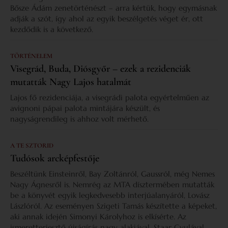
Bősze Ádám zenetörténészt – arra kértük, hogy egymásnak
adják a szót, így ahol az egyik beszélgetés véget ér, ott
kezdődik is a következő.
TÖRTÉNELEM
Visegrád, Buda, Diósgyőr – ezek a rezidenciák
mutatták Nagy Lajos hatalmát
Lajos fő rezidenciája, a visegrádi palota egyértelműen az
avignoni pápai palota mintájára készült, és
nagyságrendileg is ahhoz volt mérhető.
A TE SZTORID
Tudósok arcképfestője
Beszéltünk Einsteinről, Bay Zoltánról, Gaussról, még Nemes
Nagy Ágnesről is. Nemrég az MTA dísztermében mutatták
be a könyvét egyik legkedvesebb interjúalanyáról, Lovász
Lászlóról. Az eseményen Szigeti Tamás készítette a képeket,
aki annak idején Simonyi Károlyhoz is elkísérte. Az
ismeretterjesztő újságírás nagy alakjával, Staar Gyulával