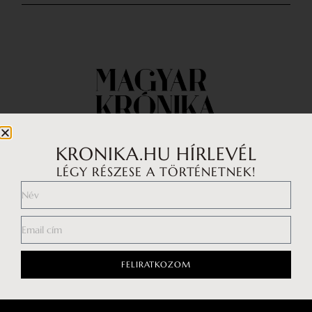
KRONIKA.HU HÍRLEVÉL
LÉGY RÉSZESE A TÖRTÉNETNEK!
Impresszum
Médiaajánlat
Általános Szerződési Feltételek
Adatkezelési tájékoztató
FELIRATKOZOM
Hozzászólási szabályzat