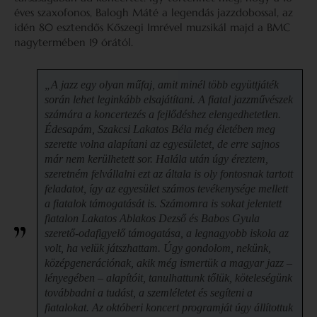
éves szaxofonos, Balogh Máté a legendás jazzdobossal, az
idén 80 esztendős Kőszegi Imrével muzsikál majd a BMC
nagytermében 19 órától.
„A jazz egy olyan műfaj, amit minél több együttjáték
során lehet leginkább elsajátítani. A fiatal jazzművészek
számára a koncertezés a fejlődéshez elengedhetetlen.
Édesapám, Szakcsi Lakatos Béla még életében meg
szerette volna alapítani az egyesületet, de erre sajnos
már nem kerülhetett sor. Halála után úgy éreztem,
szeretném felvállalni ezt az általa is oly fontosnak tartott
feladatot, így az egyesület számos tevékenysége mellett
a fiatalok támogatását is. Számomra is sokat jelentett
fiatalon Lakatos Ablakos Dezső és Babos Gyula
szerető-odafigyelő támogatása, a legnagyobb iskola az
volt, ha velük játszhattam. Úgy gondolom, nekünk,
középgenerációnak, akik még ismertük a magyar jazz –
lényegében – alapítóit, tanulhattunk tőlük, köteleségünk
továbbadni a tudást, a szemléletet és segíteni a
fiatalokat. Az októberi koncert programját úgy állítottuk