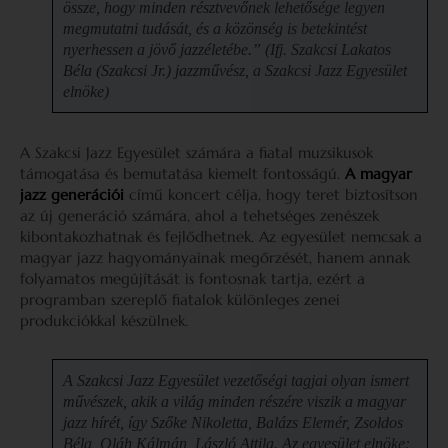
össze, hogy minden résztvevőnek lehetősége legyen
megmutatni tudását, és a közönség is betekintést
nyerhessen a jövő jazzéletébe.” (Ifj. Szakcsi Lakatos
Béla (Szakcsi Jr.) jazzművész, a Szakcsi Jazz Egyesület
elnöke)
A Szakcsi Jazz Egyesület számára a fiatal muzsikusok
támogatása és bemutatása kiemelt fontosságú.
A magyar
jazz generációi
című koncert célja, hogy teret biztosítson
az új generáció számára, ahol a tehetséges zenészek
kibontakozhatnak és fejlődhetnek. Az egyesület nemcsak a
magyar jazz hagyományainak megőrzését, hanem annak
folyamatos megújítását is fontosnak tartja, ezért a
programban szereplő fiatalok különleges zenei
produkciókkal készülnek.
A Szakcsi Jazz Egyesület vezetőségi tagjai olyan ismert
művészek, akik a világ minden részére viszik a magyar
jazz hírét, így Szőke Nikoletta, Balázs Elemér, Zsoldos
Béla, Oláh Kálmán, László Attila. Az egyesület elnöke: