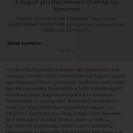
A magyar jazz hagyományai és jövője egy
koncerten
Október 26-án 19 órától a Budapest Music Center
nagytermében megtörténik a magyar jazz generációinak
találkozása, párbeszéde.
Szöveg:
kronika.hu
2024.09.28.
A Szakcsi Jazz Egyesület
A magyar jazz generációi
című
eseménye október 26-án nem pusztán egy koncert, hanem
igazi közösségi élmény, generációk találkozása, párbeszéde.
Egy alkalom, amikor tapasztalt és a fiatal zenészek együtt
lépnek színpadra, hogy bemutassák a jazz műfajának
sokszínűségét és gazdagságát. Betekintést nyerhetünk a
hazai jazz hagyományaiba és egyúttal a magyar jazz
jövőjébe is. Igazi kuriózum, hogy a Szakcsi Jazz Egyesület
által kiválasztott 14 fiatal tehetség ezen az estén az
egyesület 24 alapító tagja közül 9 ismert jazzművész
társaságában ad koncertet. Így történhet meg, hogy a 16