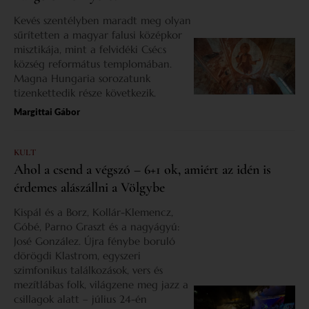
Kevés szentélyben maradt meg olyan
sűrítetten a magyar falusi középkor
misztikája, mint a felvidéki Csécs
község református templomában.
Magna Hungaria sorozatunk
tizenkettedik része következik.
Margittai Gábor
KULT
Ahol a csend a végszó – 6+1 ok, amiért az idén is
érdemes alászállni a Völgybe
Kispál és a Borz, Kollár-Klemencz,
Góbé, Parno Graszt és a nagyágyú:
José González. Újra fénybe boruló
dörögdi Klastrom, egyszeri
szimfonikus találkozások, vers és
mezítlábas folk, világzene meg jazz a
csillagok alatt – július 24-én