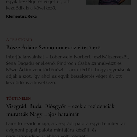
egyik beszélgetés véget ér, ott
kezdődik is a következő.
Klementisz Réka
A TE SZTORID
Bősze Ádám: Számomra ez az éltető erő
Interjúalanyainkat – Lobenwein Norbert fesztiválszervezőt,
Sena Dagadu énekesnő, Pindroch Csaba színművészt és
Bősze Ádám zenetörténészt – arra kértük, hogy egymásnak
adják a szót, így ahol az egyik beszélgetés véget ér, ott
kezdődik is a következő.
TÖRTÉNELEM
Visegrád, Buda, Diósgyőr – ezek a rezidenciák
mutatták Nagy Lajos hatalmát
Lajos fő rezidenciája, a visegrádi palota egyértelműen az
avignoni pápai palota mintájára készült, és
nagyságrendileg is ahhoz volt mérhető.