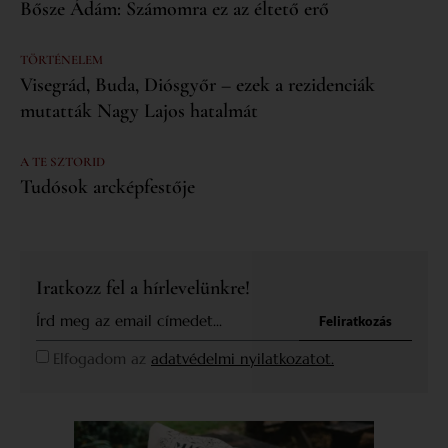
Bősze Ádám: Számomra ez az éltető erő
TÖRTÉNELEM
Visegrád, Buda, Diósgyőr – ezek a rezidenciák
mutatták Nagy Lajos hatalmát
A TE SZTORID
Tudósok arcképfestője
Iratkozz fel a hírlevelünkre!
Feliratkozás
Elfogadom az
adatvédelmi nyilatkozatot.