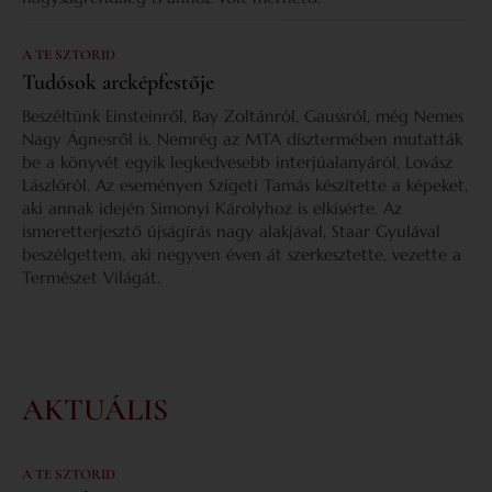
A TE SZTORID
Tudósok arcképfestője
Beszéltünk Einsteinről, Bay Zoltánról, Gaussról, még Nemes
Nagy Ágnesről is. Nemrég az MTA dísztermében mutatták
be a könyvét egyik legkedvesebb interjúalanyáról, Lovász
Lászlóról. Az eseményen Szigeti Tamás készítette a képeket,
aki annak idején Simonyi Károlyhoz is elkísérte. Az
ismeretterjesztő újságírás nagy alakjával, Staar Gyulával
beszélgettem, aki negyven éven át szerkesztette, vezette a
Természet Világát.
AKTUÁLIS
A TE SZTORID