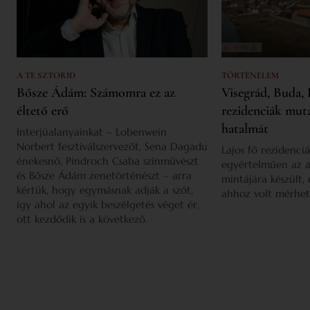
A TE SZTORID
TÖRTÉNELEM
Bősze Ádám: Számomra ez az
Visegrád, Buda, 
éltető erő
rezidenciák mut
hatalmát
Interjúalanyainkat – Lobenwein
Norbert fesztiválszervezőt, Sena Dagadu
Lajos fő rezidenciá
énekesnő, Pindroch Csaba színművészt
egyértelműen az a
és Bősze Ádám zenetörténészt – arra
mintájára készült,
kértük, hogy egymásnak adják a szót,
ahhoz volt mérhet
így ahol az egyik beszélgetés véget ér,
ott kezdődik is a következő.