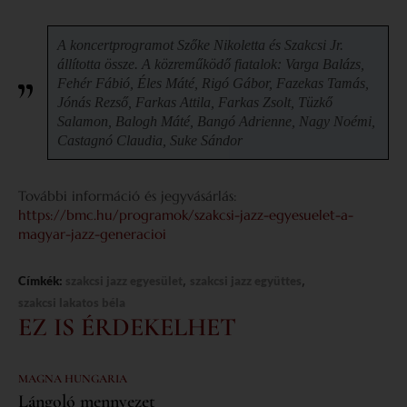
A koncertprogramot Szőke Nikoletta és Szakcsi Jr.
állította össze. A közreműködő fiatalok: Varga Balázs,
Fehér Fábió, Éles Máté, Rigó Gábor, Fazekas Tamás,
Jónás Rezső, Farkas Attila, Farkas Zsolt, Tüzkő
Salamon, Balogh Máté, Bangó Adrienne, Nagy Noémi,
Castagnó Claudia, Suke Sándor
További információ és jegyvásárlás:
https://bmc.hu/programok/szakcsi-jazz-egyesuelet-a-
magyar-jazz-generacioi
,
,
Címkék:
szakcsi jazz egyesület
szakcsi jazz együttes
szakcsi lakatos béla
EZ IS ÉRDEKELHET
MAGNA HUNGARIA
Lángoló mennyezet