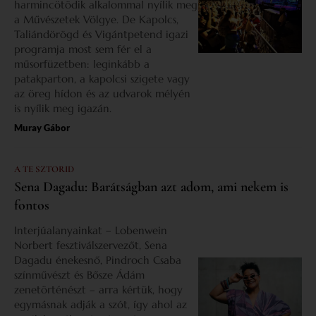
harmincötödik alkalommal nyílik meg
a Művészetek Völgye. De Kapolcs,
Taliándörögd és Vigántpetend igazi
programja most sem fér el a
műsorfüzetben: leginkább a
patakparton, a kapolcsi szigete vagy
az öreg hídon és az udvarok mélyén
is nyílik meg igazán.
Muray Gábor
A TE SZTORID
Sena Dagadu: Barátságban azt adom, ami nekem is
fontos
Interjúalanyainkat – Lobenwein
Norbert fesztiválszervezőt, Sena
Dagadu énekesnő, Pindroch Csaba
színművészt és Bősze Ádám
zenetörténészt – arra kértük, hogy
egymásnak adják a szót, így ahol az