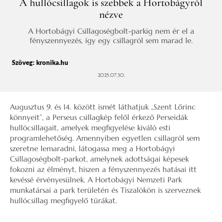
A hullócsillagok is szebbek a Hortobágyról
nézve
A Hortobágyi Csillagoségbolt-parkig nem ér el a
fényszennyezés, így egy csillagról sem marad le.
Szöveg:
kronika.hu
2025.07.30.
Augusztus 9. és 14. között ismét láthatjuk „Szent Lőrinc
könnyeit”, a Perseus csillagkép felől érkező Perseidák
hullócsillagait, amelyek megfigyelése kiváló esti
programlehetőség. Amennyiben egyetlen csillagról sem
szeretne lemaradni, látogassa meg a Hortobágyi
Csillagoségbolt-parkot, amelynek adottságai képesek
fokozni az élményt, hiszen a fényszennyezés hatásai itt
kevéssé érvényesülnek. A Hortobágyi Nemzeti Park
munkatársai a park területén és Tiszalökön is szerveznek
hullócsillag megfigyelő túrákat.