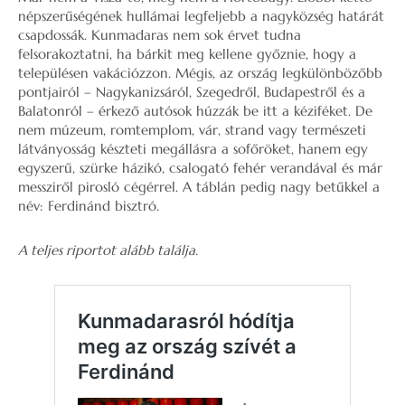
népszerűségének hullámai legfeljebb a nagyközség határát
csapdossák. Kunmadaras nem sok érvet tudna
felsorakoztatni, ha bárkit meg kellene győznie, hogy a
településen vakációzzon. Mégis, az ország legkülönbözőbb
pontjairól – Nagykanizsáról, Szegedről, Budapestről és a
Balatonról – érkező autósok húzzák be itt a kéziféket. De
nem múzeum, romtemplom, vár, strand vagy természeti
látványosság készteti megállásra a sofőröket, hanem egy
egyszerű, szürke házikó, csalogató fehér verandával és már
messziről pirosló cégérrel. A táblán pedig nagy betűkkel a
név: Ferdinánd bisztró.
A teljes riportot alább találja.