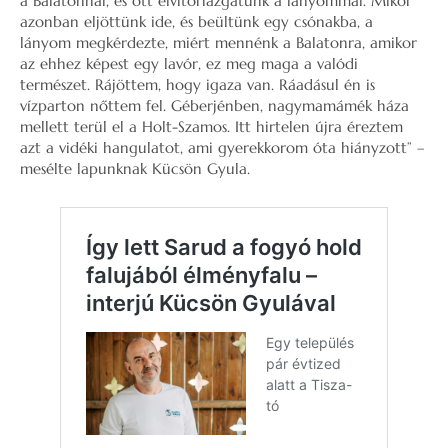
a Balatonnál, és ott elvitorlázgatunk a lányommal. Mikor
azonban eljöttünk ide, és beültünk egy csónakba, a
lányom megkérdezte, miért mennénk a Balatonra, amikor
az ehhez képest egy lavór, ez meg maga a valódi
természet. Rájöttem, hogy igaza van. Ráadásul én is
vízparton nőttem fel. Géberjénben, nagymamámék háza
mellett terül el a Holt-Szamos. Itt hirtelen újra éreztem
azt a vidéki hangulatot, ami gyerekkorom óta hiányzott” –
mesélte lapunknak Kücsön Gyula.