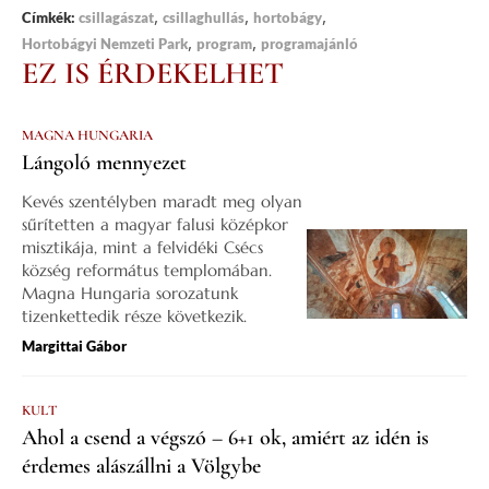
,
,
,
Címkék:
csillagászat
csillaghullás
hortobágy
,
,
Hortobágyi Nemzeti Park
program
programajánló
EZ IS ÉRDEKELHET
MAGNA HUNGARIA
Lángoló mennyezet
Kevés szentélyben maradt meg olyan
sűrítetten a magyar falusi középkor
misztikája, mint a felvidéki Csécs
község református templomában.
Magna Hungaria sorozatunk
tizenkettedik része következik.
Margittai Gábor
KULT
Ahol a csend a végszó – 6+1 ok, amiért az idén is
érdemes alászállni a Völgybe