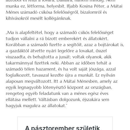
munka ez, létforma, helyesbít. Ifjabb Kosina Péter, a Mátai
Ménes számadó csikósa felelősségről, bizalomról és
kihívásokról mesélt kollégánknak.
„Ma is alapfeltétel, hogy a számadó csikós felelősséget
tudjon vállalni a rá bízott emberekért és állatokért.
Korábban a számadó fizette a segítőit, azaz a bojtárokat is,
a gazdáktól átvette nyári legelőre a lovakat, ősszel
visszaadta, és behajtotta a jussát; voltak olyanok, akik
takarmánnyal fizettek neki. Abban az időben tehát a
számadó télen hazament, és ha volt saját jószága, azzal
foglalkozott, tavasszal kezdte újra a munkát. Ez nyilván
alaposan megváltozott. Itt a Mátai Ménesben, amely az
egyik legnagyobb lótenyésztő központ az országban,
rengeteg egyéb feladatunk van a ménes egész éves
ellátása mellett. Váltásban dolgozunk, éjszakára sem
hagyjuk magukra az állatokat.”