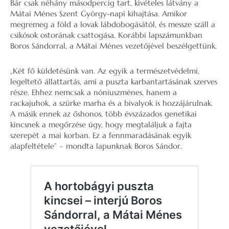
Bár csak néhány másodpercig tart, kivételes látvány a
Mátai Ménes Szent György-napi kihajtása. Amikor
megremeg a föld a lovak lábdobogásától, és messze száll a
csikósok ostorának csattogása. Korábbi lapszámunkban
Boros Sándorral, a Mátai Ménes vezetőjével beszélgettünk.
„Két fő küldetésünk van. Az egyik a természetvédelmi,
legeltető állattartás, ami a puszta karbantartásának szerves
része. Ehhez nemcsak a nóniuszménes, hanem a
rackajuhok, a szürke marha és a bivalyok is hozzájárulnak.
A másik ennek az őshonos, több évszázados genetikai
kincsnek a megőrzése úgy, hogy megtaláljuk a fajta
szerepét a mai korban. Ez a fennmaradásának egyik
alapfeltétele” – mondta lapunknak Boros Sándor.