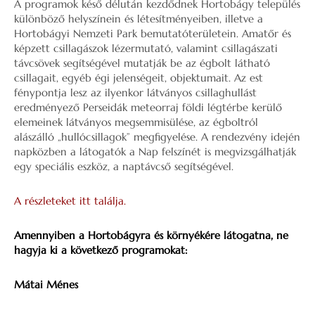
A programok késő délután kezdődnek Hortobágy település
különböző helyszínein és létesítményeiben, illetve a
Hortobágyi Nemzeti Park bemutatóterületein. Amatőr és
képzett csillagászok lézermutató, valamint csillagászati
távcsövek segítségével mutatják be az égbolt látható
csillagait, egyéb égi jelenségeit, objektumait. Az est
fénypontja lesz az ilyenkor látványos csillaghullást
eredményező Perseidák meteorraj földi légtérbe kerülő
elemeinek látványos megsemmisülése, az égboltról
alászálló „hullócsillagok” megfigyelése. A rendezvény idején
napközben a látogatók a Nap felszínét is megvizsgálhatják
egy speciális eszköz, a naptávcső segítségével.
A részleteket itt találja.
Amennyiben a Hortobágyra és környékére látogatna, ne
hagyja ki a következő programokat:
Mátai Ménes