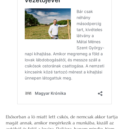
Elsősorban a ló miatt lett csikós, de nemcsak akkor tartja
magát annak, amikor megérkezik a munkába, kiszáll az
autóból és felül a lovára, Daliásra, hanem mindig. Nem