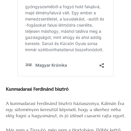
Kunmadarasi Ferdinánd bisztró
A kunmadarasi Ferdinánd bisztró háziasszonya, Kálmán Éva
egy süteményen keresztül képviseli, hogy a sikerhez néha
elég fogni a hagyományt, és jó ízléssel csavarni rajta egyet.
Már nem a Tisza-tó, még nem a Hortobágy. Előbbi kettő