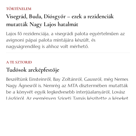
TÖRTÉNELEM
Visegrád, Buda, Diósgyőr – ezek a rezidenciák
mutatták Nagy Lajos hatalmát
Lajos fő rezidenciája, a visegrádi palota egyértelműen az
avignoni pápai palota mintájára készült, és
nagyságrendileg is ahhoz volt mérhető.
A TE SZTORID
Tudósok arcképfestője
Beszéltünk Einsteinről, Bay Zoltánról, Gaussról, még Nemes
Nagy Ágnesről is. Nemrég az MTA dísztermében mutatták
be a könyvét egyik legkedvesebb interjúalanyáról, Lovász
Lászlóról. Az eseményen Szigeti Tamás készítette a képeket,
aki annak idején Simonyi Károlyhoz is elkísérte. Az
ismeretterjesztő újságírás nagy alakjával, Staar Gyulával
beszélgettem, aki negyven éven át szerkesztette, vezette a
Természet Világát.