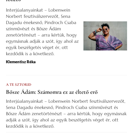
Interjúalanyainkat – Lobenwein
Norbert fesztiválszervezőt, Sena
Dagadu énekesnő, Pindroch Csaba
színművészt és Bősze Ádám
zenetörténészt – arra kértük, hogy
egymásnak adják a szót, így ahol az
egyik beszélgetés véget ér, ott
kezdődik is a következő.
Klementisz Réka
A TE SZTORID
Bősze Ádám: Számomra ez az éltető erő
Interjúalanyainkat – Lobenwein Norbert fesztiválszervezőt,
Sena Dagadu énekesnő, Pindroch Csaba színművészt és
Bősze Ádám zenetörténészt – arra kértük, hogy egymásnak
adják a szót, így ahol az egyik beszélgetés véget ér, ott
kezdődik is a következő.