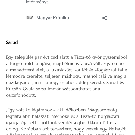
Sarud
Egy település pár évtized alatt a Tisza-tó gyöngyszeméből
a fogyó hold falujává, majd élményfaluvá vált. Egy ember
a menedzseréletet, a luxuslakást, -autót és -fogásokat falusi
létmódra cserélte, teljesen máshogy, máshol találva meg a
gazdagságot, mint ahogy és ahol addig kereste. Sarud és
Kücsön Gyula sorsa immár szétbonthatatlanul
összefonódott.
„Egy volt kollégámhoz – aki időközben Magyarország
legfiatalabb halászati mérnöke és a Tisza-tó horgászati
igazgatója lett – jöttünk vendégségbe. Ekkor dőlt el a
dolog. Korábban azt terveztem, hogy veszek egy kis hajót