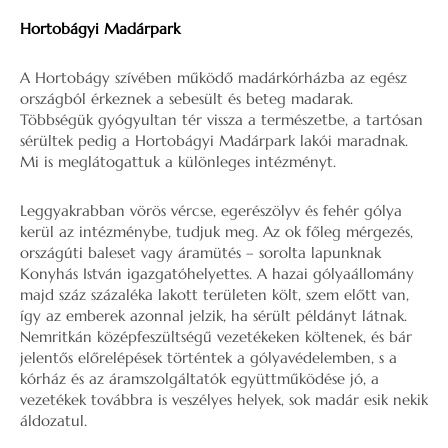
Hortobágyi Madárpark
A Hortobágy szívében működő madárkórházba az egész
országból érkeznek a sebesült és beteg madarak.
Többségük gyógyultan tér vissza a természetbe, a tartósan
sérültek pedig a Hortobágyi Madárpark lakói maradnak.
Mi is meglátogattuk a különleges intézményt.
Leggyakrabban vörös vércse, egerészölyv és fehér gólya
kerül az intézménybe, tudjuk meg. Az ok főleg mérgezés,
országúti baleset vagy áramütés – sorolta lapunknak
Konyhás István igazgatóhelyettes. A hazai gólyaállomány
majd száz százaléka lakott területen költ, szem előtt van,
így az emberek azonnal jelzik, ha sérült példányt látnak.
Nemritkán középfeszültségű vezetékeken költenek, és bár
jelentős előrelépések történtek a gólyavédelemben, s a
kórház és az áramszolgáltatók együttműködése jó, a
vezetékek továbbra is veszélyes helyek, sok madár esik nekik
áldozatul.