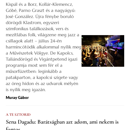
Kispál és a Borz, Kollár-Klemencz,
Góbé, Parno Graszt és a nagyágyú:
José González. Újra fénybe boruló
dörögdi Klastrom, egyszeri
szimfonikus találkozások, vers és
mezítlábas folk, világzene meg jazz a
csillagok alatt – július 24-én
harmincötödik alkalommal nyílik meg
a Művészetek Völgye. De Kapolcs,
Taliándörögd és Vigántpetend igazi
programja most sem fér el a
műsorfüzetben: leginkább a
patakparton, a kapolcsi szigete vagy
az öreg hídon és az udvarok mélyén
is nyílik meg igazán.
Muray Gábor
A TE SZTORID
Sena Dagadu: Barátságban azt adom, ami nekem is
fontos