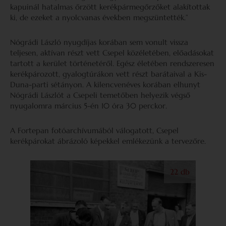
kapuinál hatalmas őrzött kerékpármegőrzőket alakítottak
ki, de ezeket a nyolcvanas években megszüntették.”
Nógrádi László nyugdíjas korában sem vonult vissza
teljesen, aktívan részt vett Csepel közéletében, előadásokat
tartott a kerület történetéről. Egész életében rendszeresen
kerékpározott, gyalogtúrákon vett részt barátaival a Kis-
Duna-parti sétányon. A kilencvenéves korában elhunyt
Nógrádi Lászlót a Csepeli temetőben helyezik végső
nyugalomra március 5-én 10 óra 30 perckor.
A Fortepan fotóarchívumából válogatott, Csepel
kerékpárokat ábrázoló képekkel emlékezünk a tervezőre.
22 db