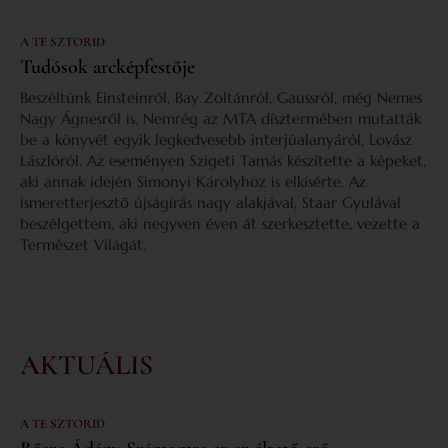
A TE SZTORID
Tudósok arcképfestője
Beszéltünk Einsteinről, Bay Zoltánról, Gaussról, még Nemes
Nagy Ágnesről is. Nemrég az MTA dísztermében mutatták
be a könyvét egyik legkedvesebb interjúalanyáról, Lovász
Lászlóról. Az eseményen Szigeti Tamás készítette a képeket,
aki annak idején Simonyi Károlyhoz is elkísérte. Az
ismeretterjesztő újságírás nagy alakjával, Staar Gyulával
beszélgettem, aki negyven éven át szerkesztette, vezette a
Természet Világát.
AKTUÁLIS
A TE SZTORID