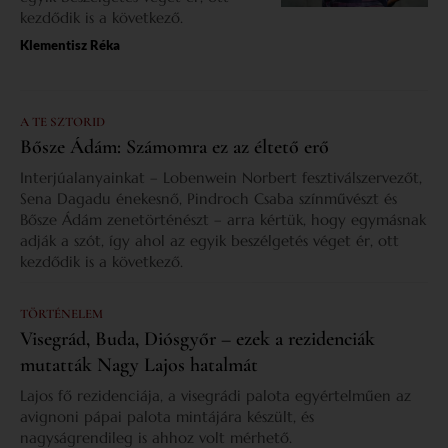
kezdődik is a következő.
Klementisz Réka
A TE SZTORID
Bősze Ádám: Számomra ez az éltető erő
Interjúalanyainkat – Lobenwein Norbert fesztiválszervezőt,
Sena Dagadu énekesnő, Pindroch Csaba színművészt és
Bősze Ádám zenetörténészt – arra kértük, hogy egymásnak
adják a szót, így ahol az egyik beszélgetés véget ér, ott
kezdődik is a következő.
TÖRTÉNELEM
Visegrád, Buda, Diósgyőr – ezek a rezidenciák
mutatták Nagy Lajos hatalmát
Lajos fő rezidenciája, a visegrádi palota egyértelműen az
avignoni pápai palota mintájára készült, és
nagyságrendileg is ahhoz volt mérhető.