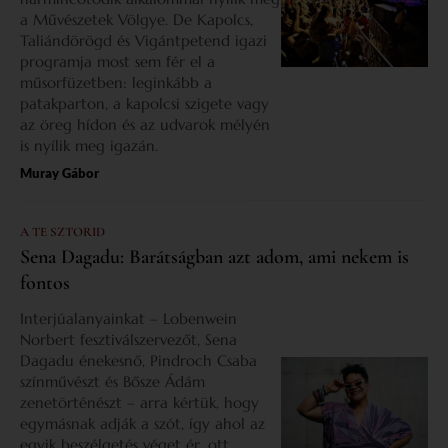
a Művészetek Völgye. De Kapolcs,
Taliándörögd és Vigántpetend igazi
programja most sem fér el a
műsorfüzetben: leginkább a
patakparton, a kapolcsi szigete vagy
az öreg hídon és az udvarok mélyén
is nyílik meg igazán.
Muray Gábor
A TE SZTORID
Sena Dagadu: Barátságban azt adom, ami nekem is
fontos
Interjúalanyainkat – Lobenwein
Norbert fesztiválszervezőt, Sena
Dagadu énekesnő, Pindroch Csaba
színművészt és Bősze Ádám
zenetörténészt – arra kértük, hogy
egymásnak adják a szót, így ahol az
egyik beszélgetés véget ér, ott