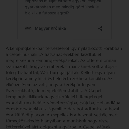
A kempingkerékpár tervezéséről így nyilatkozott korábban
a csepel.hu-nak: „A hatvanas években kezdtük el
megtervezni a kempingkerékpárokat. Az ötletem onnan
származott, hogy az emberek – már akinek volt autója –
főleg Trabanttal, Wartburggal jártak. Kellett egy olyan
kerékpár, amely kicsi és belefért ezekbe a kocsikba. Az
elképzelésem az volt, hogy a kerékpár legyen
összecsukható, de megfelelően stabil is. A Csepel
kempingbicikliknek nagy sikerük lett. Rengeteget
exportáltunk belőle Németországba, Svájcba, Hollandiába
és más országokba is. Egymillió darabot adtunk el a hazai
és a külföldi piacon. A csepeliek is a hasznát vették, mert
tömegközlekedés hiányában a munkások nagy része
kétkerekűvel járt dolgozni a gyárba. A Csepel Művek