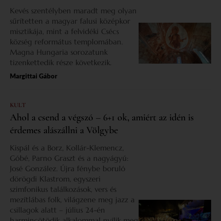
Kevés szentélyben maradt meg olyan
sűrítetten a magyar falusi középkor
misztikája, mint a felvidéki Csécs
község református templomában.
Magna Hungaria sorozatunk
tizenkettedik része következik.
Margittai Gábor
KULT
Ahol a csend a végszó – 6+1 ok, amiért az idén is
érdemes alászállni a Völgybe
Kispál és a Borz, Kollár-Klemencz,
Góbé, Parno Graszt és a nagyágyú:
José González. Újra fénybe boruló
dörögdi Klastrom, egyszeri
szimfonikus találkozások, vers és
mezítlábas folk, világzene meg jazz a
csillagok alatt – július 24-én
harmincötödik alkalommal nyílik meg