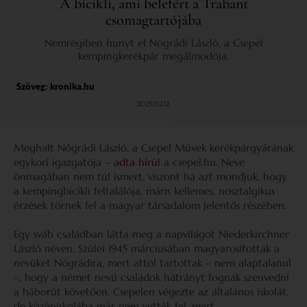
A bicikli, ami belefért a Trabant
csomagtartójába
Nemrégiben hunyt el Nógrádi László, a Csepel
kempingkerékpár megálmodója.
Szöveg:
kronika.hu
2025.02.12.
Meghalt Nógrádi László, a Csepel Művek kerékpárgyárának
egykori igazgatója –
adta hírül
a csepel.hu. Neve
önmagában nem túl ismert, viszont ha azt mondjuk, hogy
a kempingbicikli feltalálója, máris kellemes, nosztalgikus
érzések törnek fel a magyar társadalom jelentős részében.
Egy sváb családban látta meg a napvilágot Niederkirchner
László néven. Szülei 1945 márciusában magyarosították a
nevüket Nógrádira, mert attól tartottak – nem alaptalanul
–, hogy a német nevű családok hátrányt fognak szenvedni
a háborút követően. Csepelen végezte az általános iskolát,
de középiskolába már nem vették fel, mert