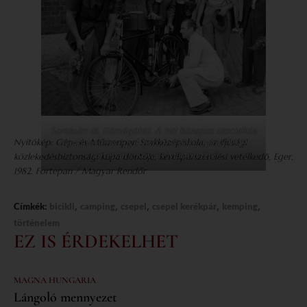
Soroksári út, Közvágóhíd. A hat hónapos szocialista
Nyitókép: Gép- és Műszeripari Szakközépiskola, az ifjúsági
munkaverseny egyik győztesének jutalma, 1949.
Fortepan / Kovács Márton Ernő
közlekedésbiztonsági kupa döntője, kerékpárszerelési vetélkedő, Eger,
1982. Fortepan / Magyar Rendőr
,
,
,
,
,
Címkék:
bicikli
camping
csepel
csepel kerékpár
kemping
történelem
EZ IS ÉRDEKELHET
MAGNA HUNGARIA
Lángoló mennyezet