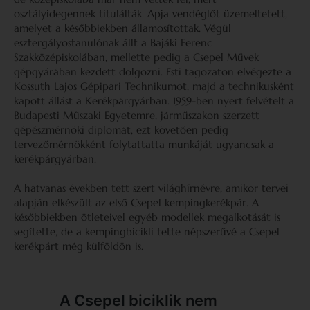
osztályidegennek titulálták. Apja vendéglőt üzemeltetett,
amelyet a későbbiekben államosítottak. Végül
esztergályostanulónak állt a Bajáki Ferenc
Szakközépiskolában, mellette pedig a Csepel Művek
gépgyárában kezdett dolgozni. Esti tagozaton elvégezte a
Kossuth Lajos Gépipari Technikumot, majd a technikusként
kapott állást a Kerékpárgyárban. 1959-ben nyert felvételt a
Budapesti Műszaki Egyetemre, járműszakon szerzett
gépészmérnöki diplomát, ezt követően pedig
tervezőmérnökként folytattatta munkáját ugyancsak a
kerékpárgyárban.
A hatvanas években tett szert világhírnévre, amikor tervei
alapján elkészült az első Csepel kempingkerékpár. A
későbbiekben ötleteivel egyéb modellek megalkotását is
segítette, de a kempingbicikli tette népszerűvé a Csepel
kerékpárt még külföldön is.