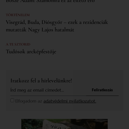
Bősze Ádám: Számomra ez az éltető erő
TÖRTÉNELEM
Visegrád, Buda, Diósgyőr – ezek a rezidenciák
mutatták Nagy Lajos hatalmát
A TE SZTORID
Tudósok arcképfestője
Iratkozz fel a hírlevelünkre!
Feliratkozás
Elfogadom az
adatvédelmi nyilatkozatot.