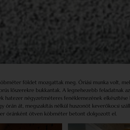
köbméter földet mozgattak meg. Óriási munka volt, me
háborús lőszerekre bukkantak. A legnehezebb feladatnak
 hatezer négyzetméteres fenéklemezének elkészítése b
órán át, megszakítás nélkül huszonöt keverőkocsi száll
er óránként ötven köbméter betont dolgozott el.