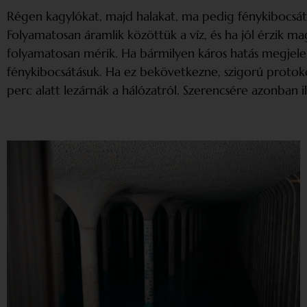
Régen kagylókat, majd halakat, ma pedig fénykibocsát
Folyamatosan áramlik közöttük a víz, és ha jól érzik m
folyamatosan mérik. Ha bármilyen káros hatás megjelen
fénykibocsátásuk. Ha ez bekövetkezne, szigorú protoko
perc alatt lezárnák a hálózatról. Szerencsére azonban