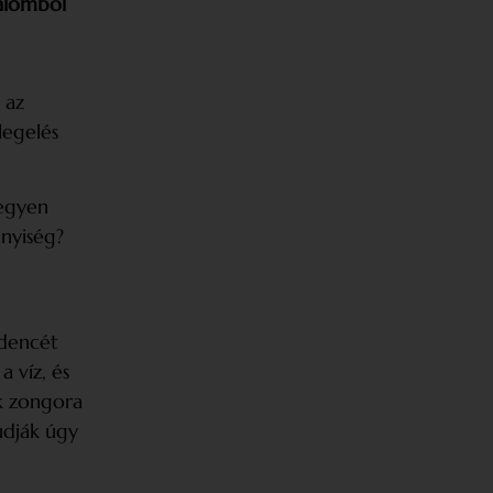
kalomból
 az
legelés
hegyen
nnyiség?
edencét
 víz, és
k zongora
udják úgy