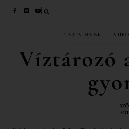
TARTALMAINK
A HEL
Víztározó 
gyo
SZÖ
FOT