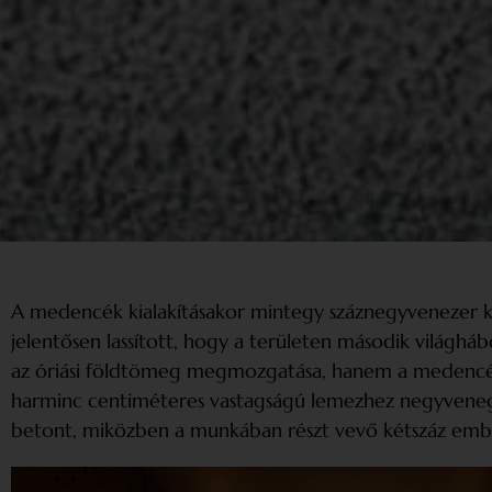
A medencék kialakításakor mintegy száznegyvenezer 
jelentősen lassított, hogy a területen második világ
az óriási földtömeg megmozgatása, hanem a medencék
harminc centiméteres vastagságú lemezhez negyvenegy 
betont, miközben a munkában részt vevő kétszáz emb