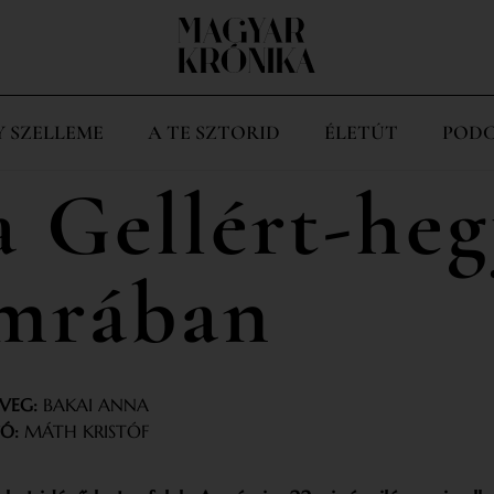
Y SZELLEME
A TE SZTORID
ÉLETÚT
PODC
a Gellért-he
mrában
VEG:
BAKAI ANNA
Ó:
MÁTH KRISTÓF