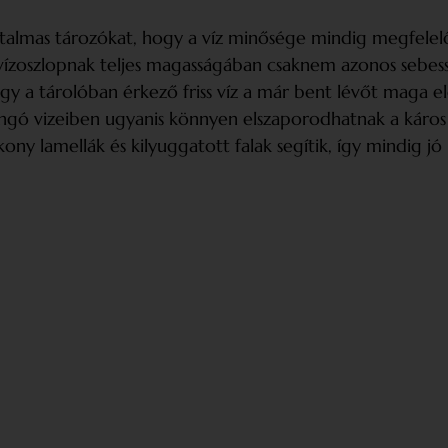
 hatalmas tározókat, hogy a víz minősége mindig megfele
vízoszlopnak teljes magasságában csaknem azonos sebess
gy a tárolóban érkező friss víz a már bent lévőt maga elő
ngó vizeiben ugyanis könnyen elszaporodhatnak a káros
ny lamellák és kilyuggatott falak segítik, így mindig j