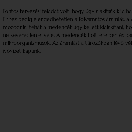
Fontos tervezési feladat volt, hogy úgy alakítsák ki a
Ehhez pedig elengedhetetlen a folyamatos áramlás: a 
mozognia, tehát a medencét úgy kellett kialakítani, ho
ne keveredjen el vele. A medencék holttereiben és pa
mikroorganizmusok. Az áramlást a tározókban lévő véko
ivóvizet kapunk.