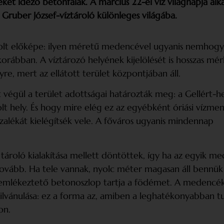
et idéző betonfalak. A március 22-ei víz világnapja al
 Gruber József-víztároló különleges világába.
volt előképe: ilyen méretű medencével ugyanis nemhogy
ábban. A víztározó helyének kijelölését is hosszas mér
yre, mert az ellátott terület központjában áll.
t végül a terület adottságai határozták meg: a Gellért-
lt hely. És hogy mire elég ez az egyébként óriási vízme
zalékát kielégítsék vele. A főváros ugyanis mindennap
ároló kialakítása mellett döntöttek, így ha az egyik m
 tovább. Ha tele vannak, nyolc méter magasan áll bennük a
emlékeztető betonoszlop tartja a födémet. A medencé
ilvánulása: ez a forma az, amiben a leghatékonyabban t
on.