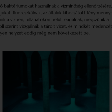
ó baktériumokat használnak a vízminőség ellenőrzésére.
agukat, fluoreszkálnak, az általuk kibocsátott fény menny
ik a vízben, pillanatokon belül reagálnak, megszűnik a
ll szerint vizsgálnák a tárolt vizet, és mindkét medencé
 ilyen helyzet eddig még nem következett be.