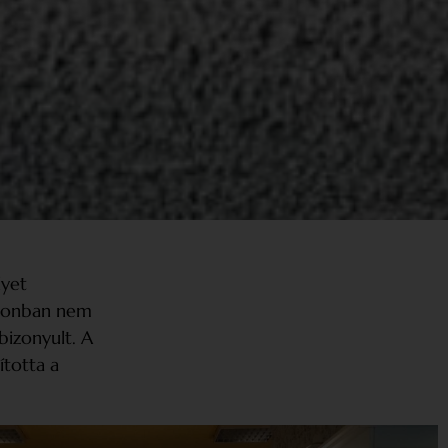
lyet
 azonban nem
izonyult. A
ította a