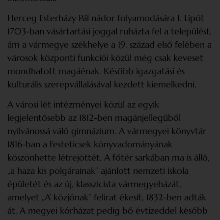
Herceg Esterházy Pál nádor folyamodására I. Lipót
1703-ban vásártartási joggal ruházta fel a települést,
ám a vármegye székhelye a 19. század első felében a
városok központi funkciói közül még csak keveset
mondhatott magáénak. Később igazgatási és
kulturális szerepvállalásával kezdett kiemelkedni.
A városi lét intézményei közül az egyik
legjelentősebb az 1812-ben magánjellegűből
nyilvánossá váló gimnázium. A vármegyei könyvtár
1816-ban a Festeticsek könyvadományának
köszönhette létrejöttét. A főtér sarkában ma is álló,
„a haza kis polgárainak” ajánlott nemzeti iskola
épületét és az új, klasszicista vármegyeházát,
amelyet „A’ közjónak” felirat ékesít, 1832-ben adták
át. A megyei kórházat pedig bő évtizeddel később