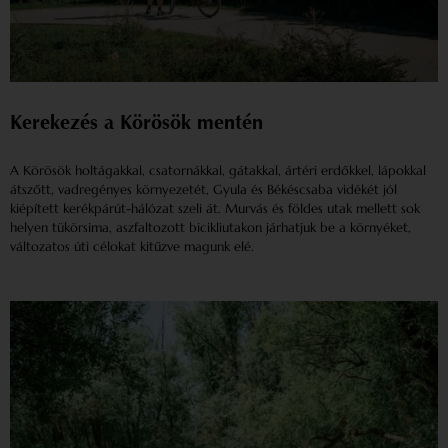
Kerekezés a Körösök mentén
A Körösök holtágakkal, csatornákkal, gátakkal, ártéri erdőkkel, lápokkal
átszőtt, vadregényes környezetét, Gyula és Békéscsaba vidékét jól
kiépített kerékpárút-hálózat szeli át. Murvás és földes utak mellett sok
helyen tükörsima, aszfaltozott bicikliutakon járhatjuk be a környéket,
változatos úti célokat kitűzve magunk elé.