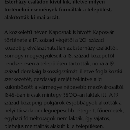
Esterházy családon kívül kik, illetve milyen
történelmi események formálták a települést,
alakították ki mai arcát.
A közkeletű néven Kaposnak is hívott Kaposvár
története a 17. század végétől a 20. század
közepéig elválaszthatatlan az Esterházy családtól.
Somogy megyegyűléseit a 18. század közepétől
rendszeresen a településen tartották, noha a 19.
század derekáig lakosságszámát, illetve foglalkozási
szerkezetét, gazdasági erejét tekintve alig
különbözött a vármegye népesebb mezővárosaitól.
1848-ban is csak mintegy 3800-an laktak itt. A 19.
század közepéig polgárok és jobbágyok alkották a
helyi társadalom legnépesebb rétegeit, főnemesek,
egyházi főméltóságok nem lakták, így sajátos,
plebejus mentalitás alakult ki a településen.