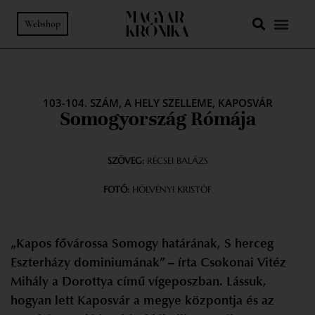
Webshop
103-104. SZÁM
,
A HELY SZELLEME
,
KAPOSVÁR
Somogyország Rómája
SZÖVEG:
RÉCSEI BALÁZS
FOTÓ:
HÖLVÉNYI KRISTÓF
„Kapos fővárossa Somogy határának, S herceg
Eszterházy dominiumának” – írta Csokonai Vitéz
Mihály a Dorottya című vígeposzban. Lássuk,
hogyan lett Kaposvár a megye központja és az