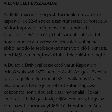
A LENDÜLET ÉVSZÁZADAI
Az 1848. március 15-ei pesti forradalom nyomán a
kaposváriak 22-én rokonszenvtüntetést tartottak. A
nádor Kaposvárt még e nyáron „rendezett
tanáccsal, s első bíróságú hatósággal” ruházta fel,
azaz kiemelte a mezővárosi sorból, azonban az
ebből adódó lehetőségeket nem volt idő kiaknázni,
mert 1851-ben megfosztották a települést e rangtól.
A Dunát a Drávával összekötő vasút Kaposvárt
érintő szakaszát 1872-ben adták át. Az igazi lökést a
gazdasági életnek a vonal 1884-es államosítása és
elsőrangúvá tétele jelentette. Ezután Kaposvár
központtal sorra épültek a szárnyvonalak. Sokat
lendített a helyi gazdaság fejlődésén az is, hogy az
Esterházy-hitbizományt 1861-től Freystädtler Antal