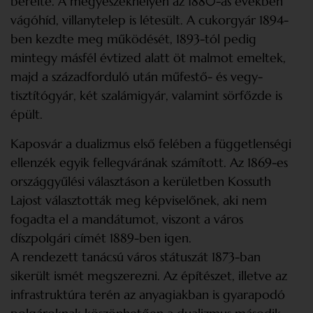
bérelte. A megyeszékhelyen az 1880-as években
vágóhíd, villanytelep is létesült. A cukorgyár 1894-
ben kezdte meg működését, 1893-tól pedig
mintegy másfél évtized alatt öt malmot emeltek,
majd a századforduló után műfestő- és vegy-
tisztítógyár, két szalámigyár, valamint sörfőzde is
épült.
Kaposvár a dualizmus első felében a független­ségi
ellenzék egyik fellegvárának számított. Az 1869-es
országgyűlési választáson a kerületben Kossuth
Lajost választották meg képviselőnek, aki nem
fogadta el a mandátumot, viszont a város
díszpolgári címét 1889-ben igen.
A rendezett tanácsú város státuszát 1873-ban
sikerült ismét megszerezni. Az építészet, illetve az
infrastruktúra terén az anyagiakban is gyarapodó