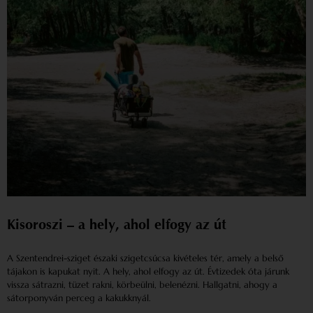
Kisoroszi – a hely, ahol elfogy az út
A Szentendrei-sziget északi szigetcsúcsa kivételes tér, amely a belső
tájakon is kapukat nyit. A hely, ahol elfogy az út. Évtizedek óta járunk
vissza sátrazni, tüzet rakni, körbeülni, belenézni. Hallgatni, ahogy a
sátorponyván perceg a kakukknyál.