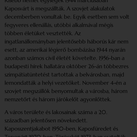
Kisebb német egységek 1944 márciusában
Kaposvárt is megszállták. A szovjet alakulatok
decemberben vonultak be. Egyik esetben sem volt
fegyveres ellenállás, utóbbi alkalmával mégis
többen életüket vesztették. Az
ingatlanállományban jelentősebb háborús kár nem
esett, az amerikai légierő bombázása 1944 nyarán
azonban számos civil életét követelte. 1956-ban a
budapesti hírek hallatára október 26-án többezres
szimpátiatüntetést tartottak a belvárosban, majd
lemondatták a helyi vezetőket. November 4-én a
szovjet megszállók benyomultak a városba, három
nemzetőrt és három járókelőt agyonlőttek.
A város területe és lakosainak száma a 20.
században jelentősen növekedett.
Kaposszentjakabot 1950-ben, Kaposfüredet és
Toponárt 1970-ben, Töröcskét 1973-ban csatolták