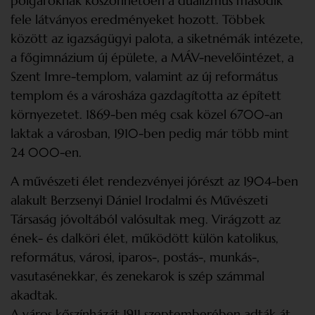
polgároknak köszönhetően a dualizmus második
fele látványos eredményeket hozott. Többek
között az igazságügyi palota, a siketnémák intézete,
a főgimnázium új épülete, a MÁV-nevelőintézet, a
Szent Imre-templom, valamint az új református
templom és a városháza gazdagította az épített
környezetet. 1869-ben még csak közel 6700-an
laktak a városban, 1910-ben pedig már több mint
24 000-en.
A művészeti élet rendezvényei jórészt az 1904-ben
alakult Berzsenyi Dániel Irodalmi és Művészeti
Társaság jóvoltából valósultak meg. Virágzott az
ének- és dalköri élet, működött külön katolikus,
református, városi, iparos-, postás-, munkás-,
vasutasénekkar, és zenekarok is szép számmal
akadtak.
A város kőszínházát 1911 szeptemberében adták át.