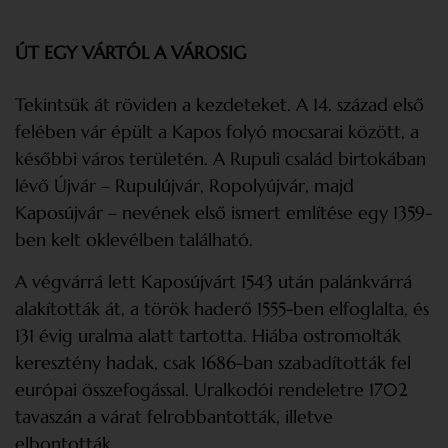
ÚT EGY VÁRTÓL A VÁROSIG
Tekintsük át röviden a kezdeteket. A 14. század első
felében vár épült a Kapos folyó mocsarai között, a
későbbi város területén. A Rupuli család birtokában
lévő Újvár – Rupulújvár, Ropolyújvár, majd
Kaposújvár – nevének első ismert említése egy 1359-
ben kelt oklevélben található.
A végvárrá lett Kaposújvárt 1543 után palánkvárrá
alakították át, a török haderő 1555-ben elfoglalta, és
131 évig uralma alatt tartotta. Hiába ostromolták
keresztény hadak, csak 1686-ban szabadították fel
európai összefogással. Uralkodói rendeletre 1702
tavaszán a várat felrobbantották, illetve
elbontották.