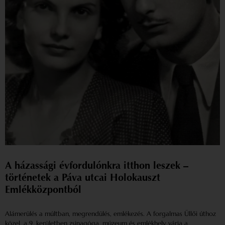
A házassági évfordulónkra itthon leszek –
történetek a Páva utcai Holokauszt
Emlékközpontból
Alámerülés a múltban, megrendülés, emlékezés. A forgalmas Üllői úthoz
közel, a 9. kerületben zsinagóga, múzeum és emlékhely várja a