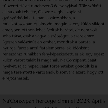
túlszeretetével ránehezedő édesanyjával. Tőle szökött
el, ha csak tehette, Olaszországba, koplalni,
gyönyörködni a tájban, a városokban, a
műalkotásokban és álmodni magának egy külön világot,
amelyben otthon lehet. Voltak barátai, de nem volt
soha társa, csak a vágya a szépségre, a szerelemre.
Egészen valószínűtlen ember, mondták a barátai a
nyurga, furcsa arcú fiatalemberre, aki időnként
reneszánsz ruhákban fényképezkedett, és aki egy egész
külön várost talált ki magának: Na’Conxipánt. Saját
nyelvet, saját népet, saját történeteket gondolt ki a
maga teremtette városának, bizonyára azért, hogy ott
elrejtőzhessék.
Na’Conxypan hercege címmel 2023. április