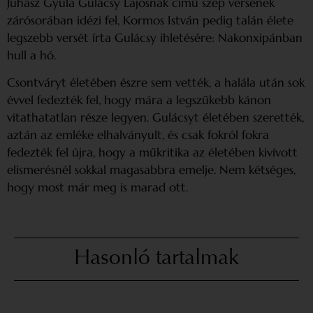
Juhász Gyula Gulácsy Lajosnak című szép versének
zárósorában idézi fel, Kormos István pedig talán élete
legszebb versét írta Gulácsy ihletésére: Nakonxipánban
hull a hó.
Csontváryt életében észre sem vették, a halála után sok
évvel fedezték fel, hogy mára a legszűkebb kánon
vitathatatlan része legyen. Gulácsyt életében szerették,
aztán az emléke elhalványult, és csak fokról fokra
fedezték fel újra, hogy a műkritika az életében kivívott
elismerésnél sokkal magasabbra emelje. Nem kétséges,
hogy most már meg is marad ott.
Hasonló tartalmak