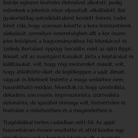
festője egészen kivételes életművet alkotott, pedig
műveinek a jelentős része elpusztult, elkallódott. Bár
gyakorlatilag autodidaktaként kezdett festeni, tudni
lehet róla, hogy szorosan követte a kora festészetének
alakulását, személyes ismeretségben állt a kor összes
jeles festőjével, a hagyományokhoz hű Munkácsyt és
Székely Bertalant éppúgy becsülte, mint az újító Rippl-
Rónait, sőt az avantgárd Kassákot. Járta a képtárakat és
kiállításokat, volt, hogy régi mestereket másolt, volt,
hogy átköltötte őket, de legfőképpen a saját álmait,
vágyait és félelmeit festette a maga senkiéhez nem
hasonlítható módján. Mondták rá, hogy szimbolista,
dekadens, szecessziós, impresszionista, szürrealista
vizionárius, de igazából önmaga volt, testvértelen és
hontalan a művészetben és a magánéletben is.
Tragédiákkal terhes családban nőtt föl. Az apját
huszonhárom évesen veszítette el, attól kezdve egy
józsefvárosi szoba-konyhás lakásban élt a zsarnoki