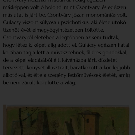
másképpen volt ő bolond, mint Csontváry, és egészen
más utat is járt be. Csontváry józan monomániás volt,
Gulácsy viszont súlyosan pszichotikus, aki élete utolsó
tizenöt évét elmegyógyintézetben töltötte.
Csontváryról életében a legtöbben az sem tudták,
hogy létezik, képet alig adott el. Gulácsy egészen fiatal
korában tagja lett a művészcéhnek, filléres gondokkal,
de a képei eladásából élt, kávéházba járt, díszletet
tervezett, könyvet illusztrált, barátkozott a kor legjobb
alkotóival, és élte a szegény festőművészek életét, amíg
be nem zárult körülötte a világ.