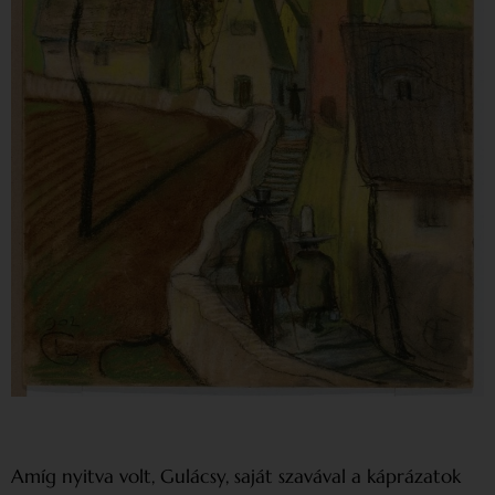
Amíg nyitva volt, Gulácsy, saját szavával a káprázatok