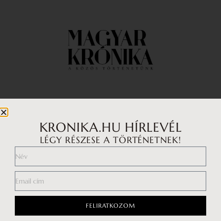
Impresszum
Médiaajánlat
KRONIKA.HU HÍRLEVÉL
LÉGY RÉSZESE A TÖRTÉNETNEK!
Általános Szerződési Feltételek
Adatkezelési tájékoztató
Hozzászólási szabályzat
FELIRATKOZOM
Facebook