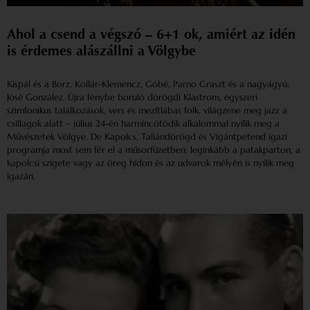
Ahol a csend a végszó – 6+1 ok, amiért az idén
is érdemes alászállni a Völgybe
Kispál és a Borz, Kollár-Klemencz, Góbé, Parno Graszt és a nagyágyú:
José González. Újra fénybe boruló dörögdi Klastrom, egyszeri
szimfonikus találkozások, vers és mezítlábas folk, világzene meg jazz a
csillagok alatt – július 24-én harmincötödik alkalommal nyílik meg a
Művészetek Völgye. De Kapolcs, Taliándörögd és Vigántpetend igazi
programja most sem fér el a műsorfüzetben: leginkább a patakparton, a
kapolcsi szigete vagy az öreg hídon és az udvarok mélyén is nyílik meg
igazán.