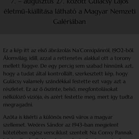
7. – augusztus 27. között Gulácsy Lajos
életmű-kiállítása látható a Magyar Nemzeti
Galériában
Ez a kép itt az első ábrázolás Na’Conxipánról, 1902-ből.
Álomvilág, idill, azzal a rettenetes alakkal ott a torony
mellett függve. De egy percig sem szabad hinnünk azt,
hogy a tudat által kontrollált, szerkesztett kép, hogy
Gulácsy valamely szándékkal festette ezt vagy azt a
részletet. Ez az ő őszinte, belső, megfontolásokat
nélkülöző víziója, és azért festette meg, mert így tudta
megragadni.
Azóta is kísérti a különös nevű város a magyar
szellemet. Weöres Sándor az 1943-ban megjelent
kötetében egész versciklust szentelt Na Conxy Pannak.