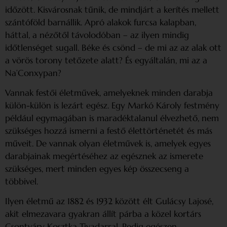
időzött. Kisvárosnak tűnik, de mindjárt a kerítés mellett
szántóföld barnállik. Apró alakok furcsa kalapban,
háttal, a nézőtől távolodóban – az ilyen mindig
időtlenséget sugall. Béke és csönd – de mi az az alak ott
a vörös torony tetőzete alatt? És egyáltalán, mi az a
Na’Conxypan?
Vannak festői életművek, amelyeknek minden darabja
külön-külön is lezárt egész. Egy Markó Károly festmény
például egymagában is maradéktalanul élvezhető, nem
szükséges hozzá ismerni a festő élettörténetét és más
műveit. De vannak olyan életművek is, amelyek egyes
darabjainak megértéséhez az egésznek az ismerete
szükséges, mert minden egyes kép összecseng a
többivel.
Ilyen életmű az 1882 és 1932 között élt Gulácsy Lajosé,
akit elmezavara gyakran állít párba a közel kortárs
Csontváry Kosztka Tivadarral. Pedig egészen