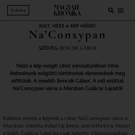
Webshop
KULT
,
NÉZZ A KÉP MÖGÉ!
Na’Conxypan
SZÖVEG:
BENCSIK GÁBOR
Nézz a kép mögé! című sorozatunkban híres
festmények mögötti történetek elevenednek meg
előttünk.
A mesélő: Bencsik Gábor.
A mű ezúttal:
Na’Conxypan város a Marsban Gulácsy Lajostól
Különös ennek a képnek a címe: Na’Conxypan város a
Marsban. Mintha itáliai táj lenne, ami érthető is, hiszen
a festő, Gulácsy Lajos ha csak tehette, Olaszországban