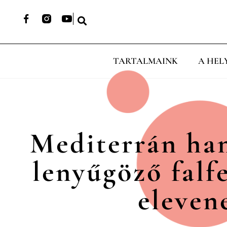
TARTALMAINK
A HEL
Mediterrán han
lenyűgöző falf
eleven