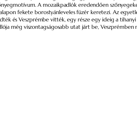
zőnyegmotívum. A mozaikpadlók eredendően szőnyegeket
alapon fekete borostyánleveles füzér keretezi. Az egyetl
szedték és Veszprémbe vitték, egy része egy ideig a tihany
adlója még viszontagságosabb utat járt be, Veszprémben