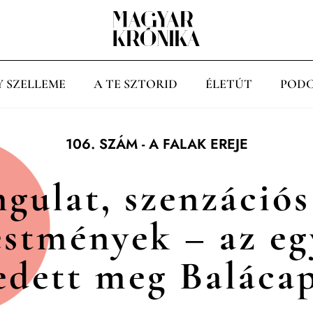
Y SZELLEME
A TE SZTORID
ÉLETÚT
PODC
106. SZÁM
-
A FALAK EREJE
gulat, szenzáció
estmények – az e
edett meg Baláca