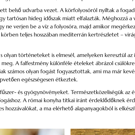
evett belső udvarba vezet. A körfolyosóról nyíltak a fog
y tartósan hideg időszak miatt elfalazták. Méghozzá a v
gy ne verjen be a víz a folyosóra, majd amikor megérkezett
t körben teljes hosszában mediterrán kertrészletet – vir
k, s olyan történeteket is elmesél, amelyeken keresztül a
dézi meg. A falfestmény különféle ételeket ábrázol csül
aiak számos olyan fogást fogyasztottak, ami ma már kevésb
 alapvetően egészségesen étkeztek.
szer- és gyógynövényeket. Természetközeliségük az éte
 fogáshoz. A római konyha titkai iránt érdeklődőknek 
s hozzávalókat, a ma elérhető alapanyagokból is elkészí