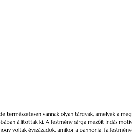
meg, de természetesen vannak olyan tárgyak, amelyek a mege
́ban állítottak ki. A festmény sárga mezőit indás motív
k, hogy voltak évszázadok, amikor a pannoniai falfestménye