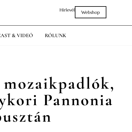
Hírlevél
Webshop
AST & VIDEÓ
RÓLUNK
s mozaikpadlók,
gykori Pannonia
pusztán