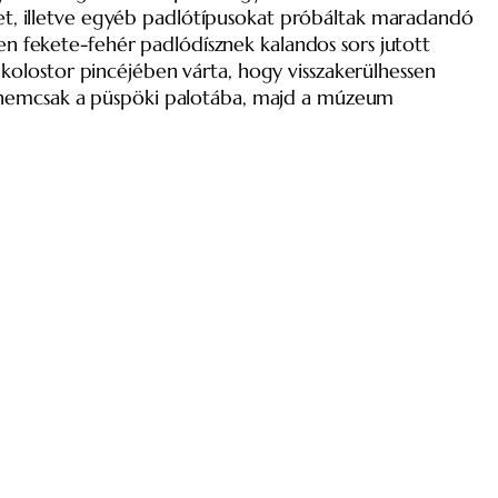
, illetve egyéb padlótípusokat próbáltak maradandó
en fekete-fehér padlódísznek kalandos sors jutott
i kolostor pincéjében várta, hogy visszakerülhessen
 nemcsak a püspöki palotába, majd a múzeum