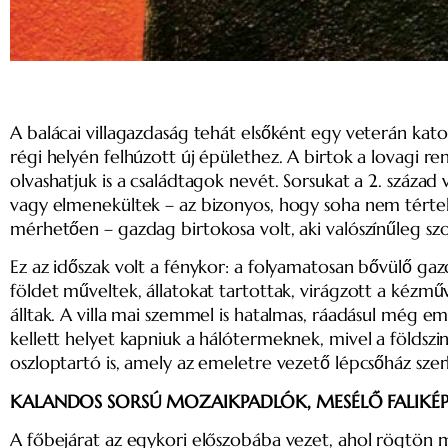
A balácai villagazdaság tehát elsőként egy veterán katon
régi helyén felhúzott új épülethez. A birtok a lovagi ren
olvashatjuk is a családtagok nevét. Sorsukat a 2. száz
vagy elmenekültek – az bizonyos, hogy soha nem tértek vi
mérhetően – gazdag birtokosa volt, aki valószínűleg sz
Ez az időszak volt a fénykor: a folyamatosan bővülő gazd
földet műveltek, állatokat tartottak, virágzott a kézm
álltak. A villa mai szemmel is hatalmas, ráadásul még e
kellett helyet kapniuk a hálótermeknek, mivel a földszin
oszloptartó is, amely az emeletre vezető lépcsőház szer
KALANDOS SORSÚ MOZAIKPADLÓK, MESÉLŐ FALIKÉ
A főbejárat az egykori előszobába vezet, ahol rögtön m