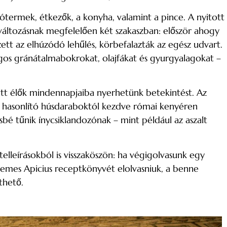
adótermek, étkezők, a konyha, valamint a pince. A nyitott
áltozásnak megfelelően két szakaszban: először ahogy
 az elhúzódó lehűlés, körbefalazták az egész udvart.
ágos gránátalmabokrokat, olajfákat és gyurgyalagokat –
z itt élők mindennapjaiba nyerhetünk betekintést. Az
ökre hasonlító húsdaraboktól kezdve római kenyéren
é tűnik ínycsiklandozónak – mint például az aszalt
lleírásokból is visszaköszön: ha végigolvasunk egy
érdemes Apicius receptkönyvét elolvasniuk, a benne
thető.