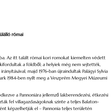
ülálló római
kba. Az itt talált római kori romokat kiemelten védett
 kifordultak a földből; a helyiek még nem sejtették,
yításával, majd 1976-ban újraindultak Palágyi Sylvia
eti park 1984-ben nyílt meg a Veszprém Megyei Múzeumi
edkezve a Pannoniára jellemző lakberendezési, étkezési
ták fel villagazdaságoknak szinte a teljes Balaton-
ként képzelhetjük el – Pannonia teljes területén