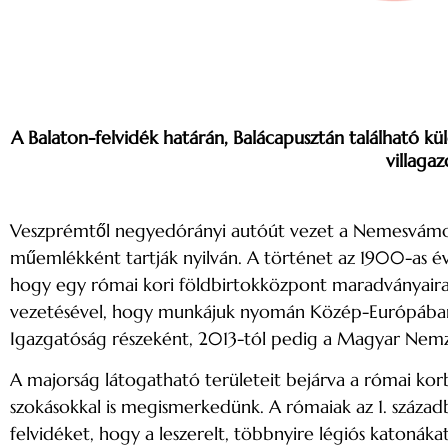
A Balaton-felvidék határán, Balácapusztán található k
villaga
Veszprémtől negyedórányi autóút vezet a Nemesvámos 
műemlékként tartják nyilván. A történet az 1900-as é
hogy egy római kori földbirtokközpont maradványaira b
vezetésével, hogy munkájuk nyomán Közép-Európába
Igazgatóság részeként, 2013-tól pedig a Magyar Nem
A majorság látogatható területeit bejárva a római kor
szokásokkal is megismerkedünk. A rómaiak az 1. századb
felvidéket, hogy a leszerelt, többnyire légiós katonákat 