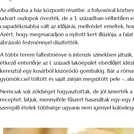
Az előszoba a ház központi részébe, a folyosóval körb
udvart oszlopok övezték, de a 3. században vélhetően eg
csapadékosabbá vált az időjárás, mellvédet emeltek, ho
Azért, hogy megmaradjon a nyitott kert illúziója, a fala
ábrázoló festménnyel díszítették.
A többi terem falfestménye is intenzív színekben játszi
étkező enteriőrje az 1. századi lakóépület ebédlőjét i
keresztül egy kosárból kiszóródó gombákig. Bár a róm
gyümölccsel töltött és saját zsírján megsütött pele –,
Nemcsak sok zöldséget fogyasztottak, de jól ismerték a fű
receptet, látjuk, mennyiféle fűszert használtak egy-egy
szereplő ételek többsége ugyanis nem igényel különlege