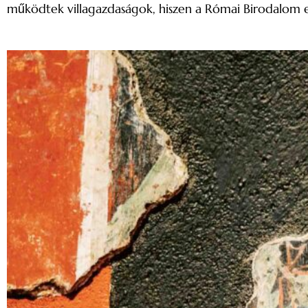
működtek villagazdaságok, hiszen a Római Birodalom ege