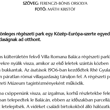
SZÖVEG:
FERENCZI-BÓNIS ORSOLYA
FOTÓ:
MÁTH KRISTÓF
ülönleges régészeti park egy Közép-Európa-szerte egyed
zdaságnak ad otthont.
külterületén fekvő Villa Romana Baláca régészeti par
vekre nyúlik vissza, amikor az első leletek szántás közben
ukkantak. Az ásatások 1906-ban kezdődtek Rhé Gyula irán
n páratlan római villagazdaság táruljon fel. A régész
zeti Múzeum tagintézményeként működik.
ba csöppenünk vissza, az izgalmas, korhű részletekbe fel
an telepedtek le Balácán, ebben az időszakban parcelláz
letelepítsék. A vidéket családi birtokokból álló hálózat