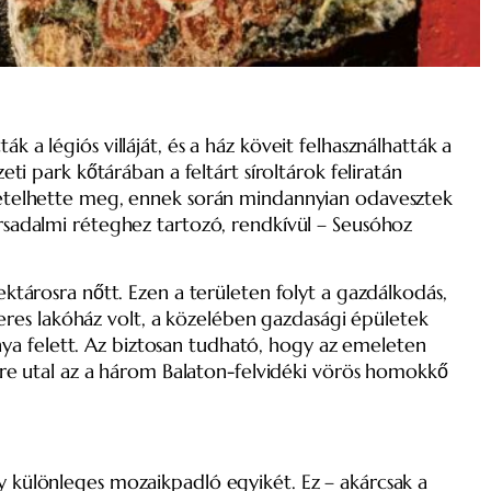
légiós villáját, és a ház köveit felhasználhatták a
i park kőtárában a feltárt síroltárok feliratán
pecsételhette meg, ennek során mindannyian odavesztek
sadalmi réteghez tartozó, rendkívül – Seusóhoz
ektárosra nőtt. Ezen a területen folyt a gazdálkodás,
s lakóház volt, a közelében gazdasági épületek
árnya felett. Az biztosan tudható, hogy az emeleten
tre utal az a három Balaton-felvidéki vörös homokkő
y különleges mozaikpadló egyikét. Ez – akárcsak a