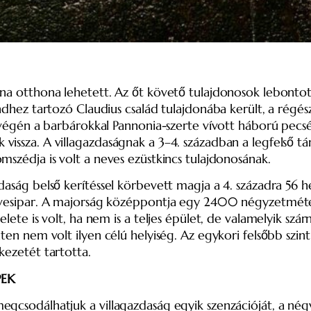
a otthona lehetett. Az őt követő tulajdonosok lebontották a 
dhez tartozó Claudius család tulajdonába került, a régészet
ad végén a barbárokkal Pannonia-szerte vívott háború 
ssza. A villagazdaságnak a 3–4. században a legfelső tár
omszédja is volt a neves ezüstkincs tulajdonosának.
aság belső kerítéssel körbevett magja a 4. századra 56 h
űvesipar. A majorság középpontja egy 2400 négyzetmétere
melete is volt, ha nem is a teljes épület, de valamelyik sz
ten nem volt ilyen célú helyiség. Az egykori felsőbb szin
kezetét tartotta.
PEK
egcsodálhatjuk a villagazdaság egyik szenzációját, a nég