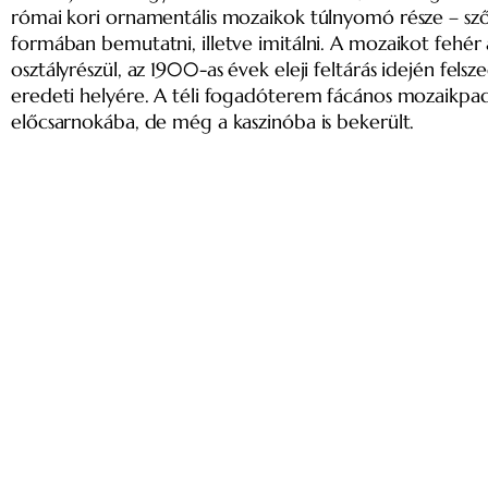
római kori ornamentális mozaikok túlnyomó része – s
formában bemutatni, illetve imitálni. A mozaikot fehér 
osztályrészül, az 1900-as évek eleji feltárás idején fel
eredeti helyére. A téli fogadóterem fácános mozaikp
előcsarnokába, de még a kaszinóba is bekerült.