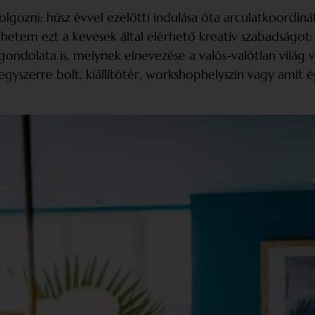
gozni: húsz évvel ezelőtti indulása óta arculat­koordin
szönhetem ezt a kevesek által elérhető kreatív szabadságo
ndolata is, melynek elnevezése a valós-valótlan világ v
egyszerre bolt, kiállítótér, workshophelyszín vagy amit é