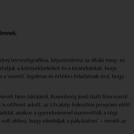
rémnek.
ndrej tervezőgrafikus, képzőművész az általa meg- és
ztatjuk a környékbelieket és a kirándulókat, hogy
 a vezető. Izgalmas és értékes feladatnak érzi, hogy
vét híres lakójáról, Rosenberg Jenő tiszti főorvosról
 is otthont adott, az Utcakép fejlesztési program előtt
láddal, amikor a gyerekeimmel észrevettük a régi
 volt ahhoz, hogy elinduljak a pályázaton” – meséli az