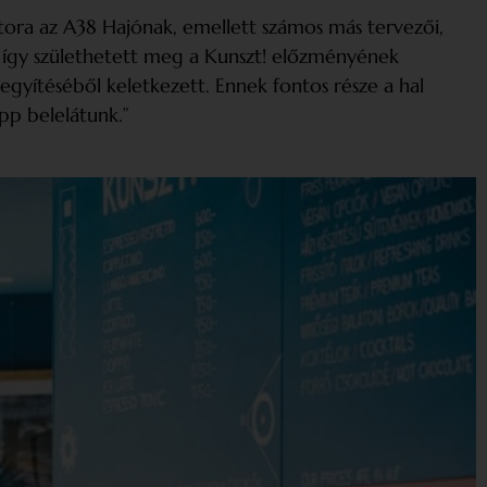
átora az A38 Hajónak, emellett számos más tervezői,
t: így születhetett meg a Kunszt! előzményének
egyítéséből keletkezett. Ennek fontos része a hal
pp belelátunk.”