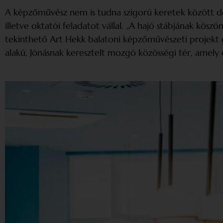
A képzőművész nem is tudna szigorú keretek között dol
illetve oktatói feladatot vállal. „A hajó stábjának kö
tekinthető Art Hekk balatoni képzőművészeti projekt go
alakú, Jónásnak keresztelt mozgó közösségi tér, amely 