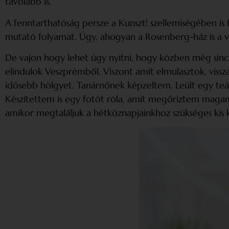
távolabb is.”
A fenntarthatóság persze a Kunszt! szellemiségében is f
mutató folyamat. Úgy, ahogyan a Rosenberg-ház is a v
De vajon hogy lehet úgy nyitni, hogy közben még sin
elindu­lok Veszprémből. Viszont amit elmulasztok, v
idősebb hölgyet. Tanárnőnek képzeltem. Leült egy teával
Készítettem is egy fotót róla, amit megőriztem magam
amikor megtaláljuk a hétköznapjainkhoz szükséges kis k