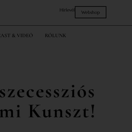
Hírlevél
Webshop
AST & VIDEÓ
RÓLUNK
szecessziós
émi Kunszt!