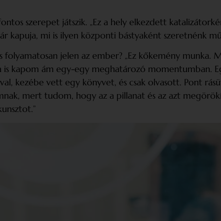
ontos szerepet játszik. „Ez a hely elkezdett katalizátor
ár kapuja, mi is ilyen központi bástyaként szeretnénk 
cs folyamatosan jelen az ember? „Ez kőkemény munka. M
issza is kapom ám egy-egy meghatározó momentumban. Eg
, kezébe vett egy könyvet, és csak olvasott. Pont rásütö
nak, mert tudom, hogy az a pillanat és az azt megörökít
unsztot.”