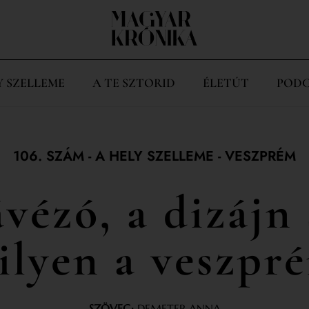
Y SZELLEME
A TE SZTORID
ÉLETÚT
PODC
106. SZÁM
-
A HELY SZELLEME
-
VESZPRÉM
ávézó, a dizájn 
 ilyen a veszpr
SZÖVEG:
DEMETER ANNA