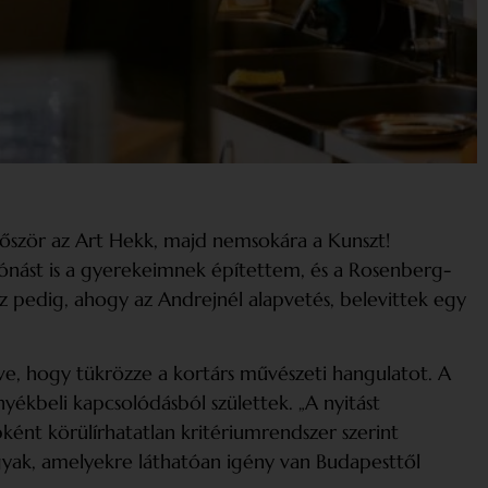
őször az Art Hekk, majd nemsokára a Kunszt!
 Jónást is a gyerekeimnek építettem, és a Rosenberg-
z pedig, ahogy az Andrejnél alapvetés, belevittek egy
zve, hogy tükrözze a kortárs művészeti hangulatot. A
yékbeli kapcsolódásból születtek. „A nyitást
ként körülírhatatlan kritériumrendszer szerint
rgyak, amelyekre láthatóan igény van Budapesttől