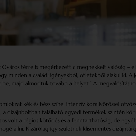
Óváros térre is megérkezett a meghekkelt valóság – el
ogy minden a családi igényekből, ötletekből alakul ki. A
k be, majd álmodtuk tovább a helyet.” A megvalósításho
homlokzat kék és bézs színe, intenzív korallvörössel ötvö
, a dizájnboltban található egyedi termékek szintén körn
os volt a régiós kötődés és a fenntarthatóság, de egyéb
gé állni. Kizárólag így születnek klisémentes dizájntá