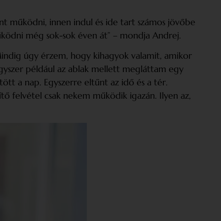
ként működni, innen indul és ide tart számos jövőbe
működni még sok-sok éven át” – mondja Andrej.
indig úgy érzem, hogy kihagyok valamit, amikor
yszer például az ablak mellett megláttam egy
tt a nap. Egyszerre eltűnt az idő és a tér.
ő felvétel csak nekem működik igazán. Ilyen az,