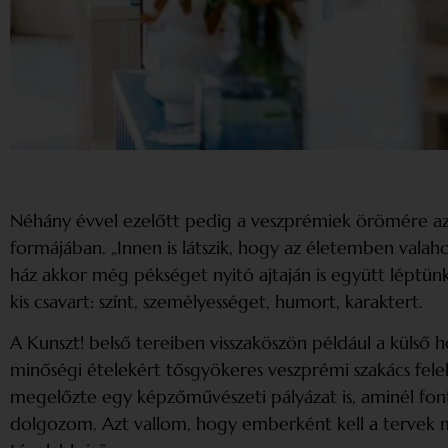
Néhány évvel ezelőtt pedig a veszprémiek örömére az 
formájában. „Innen is látszik, hogy az életemben valah
ház akkor még pékséget nyitó ajtaján is együtt léptün
kis csavart: színt, személyességet, humort, karaktert.
A Kunszt! belső tereiben visszaköszön például a külső 
minőségi ételekért tősgyökeres veszprémi szakács felel
megelőzte egy képzőművészeti pályázat is, aminél font
dolgozom. Azt vallom, hogy emberként kell a tervek mö