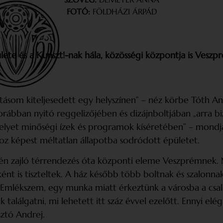
FOTÓ:
FÖLDHÁZI ÁRPÁD
ete és a Kunszt!-nak hála, közösségi központja is Veszp
utásom kiteljesedett egy helyszínen” – néz körbe Tóth A
rábban nyitó reggelizőjében és dizájnboltjában „arra bi
helyet minőségi ízek és programok kíséretében” – mondja
oz képest méltatlan állapotba sodródott épületet.
én zajló térrendezés óta központi eleme Veszprémnek. Ne
nt is tiszteltek. A ház később több boltnak és szalonnak
 „Emlékszem, egy munka miatt érkeztünk a városba a csa
alálgatni, mi lehetett itt száz évvel ezelőtt. Ennyi elég
sztó Andrej.