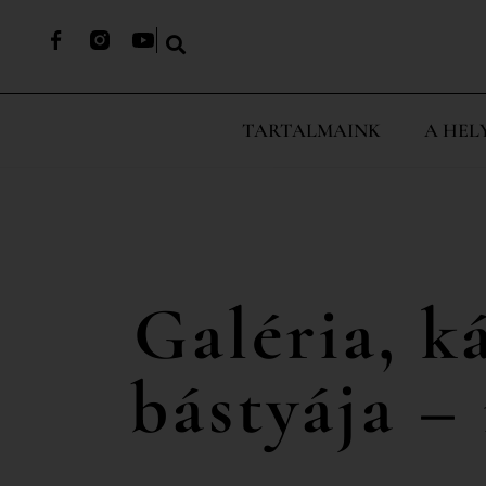
TARTALMAINK
A HEL
Galéria, k
bástyája –