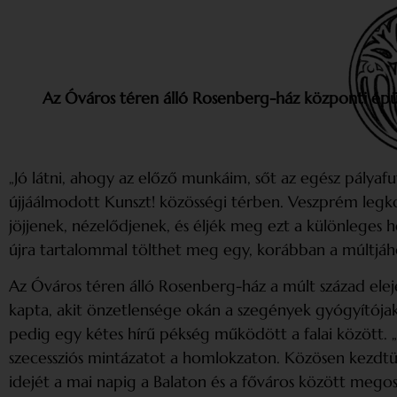
Az Óváros téren álló Rosenberg-ház központi épül
„Jó látni, ahogy az előző munkáim, sőt az egész pályaf
újjáálmodott Kunszt! közösségi térben. Veszprém legko
jöjjenek, nézelődjenek, és éljék meg ezt a különleges 
újra tartalommal tölthet meg egy, korábban a múltjáh
Az Óváros téren álló Rosenberg-ház a múlt század elej
kapta, akit önzetlensége okán a szegények gyógyítójaké
pedig egy kétes hírű pékség működött a falai között.
szecessziós mintázatot a homlokzaton. Közösen kezdtük t
idejét a mai napig a Balaton és a főváros között mego