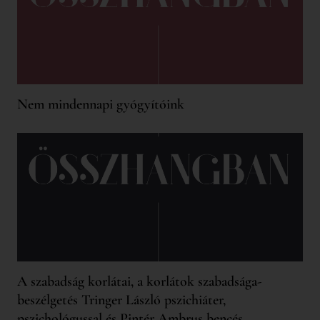
Nem mindennapi gyógyítóink
A szabadság korlátai, a korlátok szabadsága-
beszélgetés Tringer László pszichiáter,
pszichológussal és Pintér Ambrus bencés