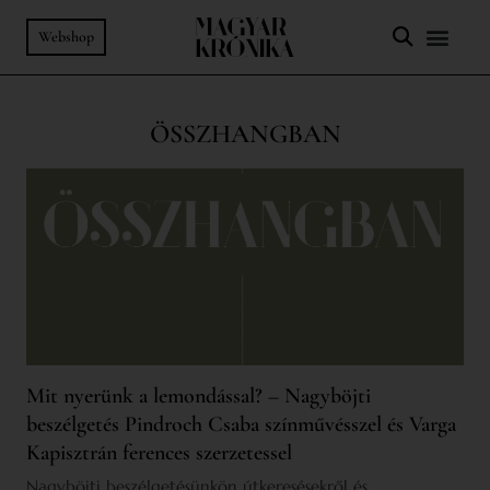
Webshop
ÖSSZHANGBAN
Mit nyerünk a lemondással? – Nagyböjti
beszélgetés Pindroch Csaba színművésszel és Varga
Kapisztrán ferences szerzetessel
Nagyböjti beszélgetésünkön útkeresésekről és