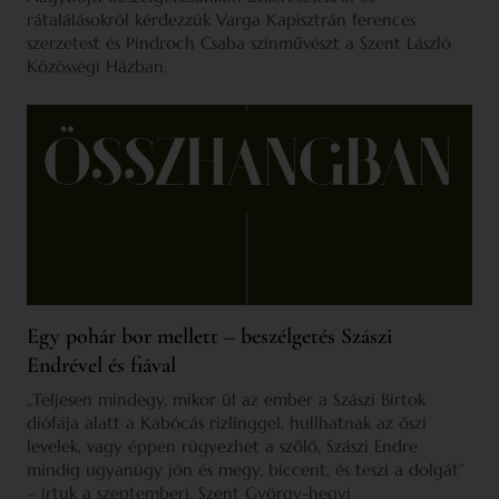
rátalálásokról kérdezzük Varga Kapisztrán ferences
szerzetest és Pindroch Csaba színművészt a Szent László
Közösségi Házban.
Egy pohár bor mellett – beszélgetés Szászi
Endrével és fiával
„Teljesen mindegy, mikor ül az ember a Szászi Birtok
diófája alatt a Kabócás rizlinggel, hullhatnak az őszi
levelek, vagy éppen rügyezhet a szőlő, Szászi Endre
mindig ugyanúgy jön és megy, biccent, és teszi a dolgát”
– írtuk a szeptemberi, Szent György-hegyi