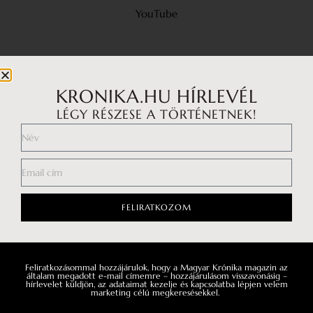
YouTube
KRONIKA.HU HÍRLEVÉL
LÉGY RÉSZESE A TÖRTÉNETNEK!
FELIRATKOZOM
Feliratkozásommal hozzájárulok, hogy a Magyar Krónika magazin az
általam megadott e-mail címemre – hozzájárulásom visszavonásig –
hírlevelet küldjön, az adataimat kezelje és kapcsolatba lépjen velem
marketing célú megkeresésekkel.