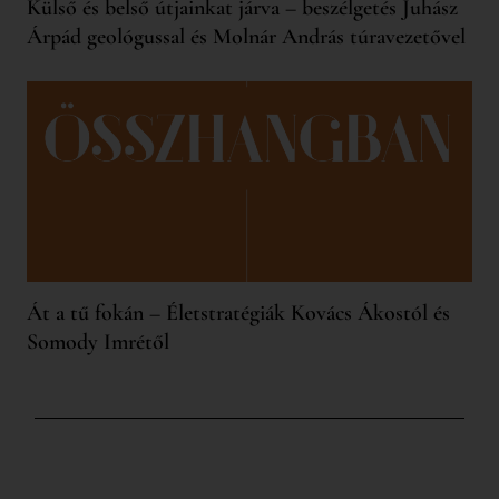
Külső és belső útjainkat járva – beszélgetés Juhász
Árpád geológussal és Molnár András túravezetővel
Át a tű fokán – Életstratégiák Kovács Ákostól és
Somody Imrétől