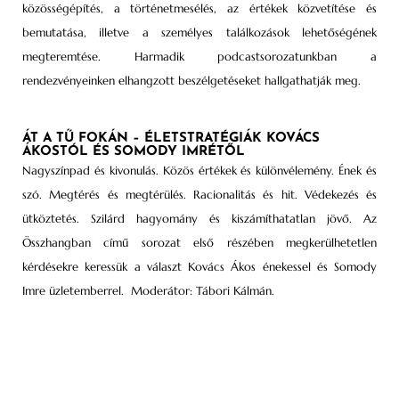
közösségépítés, a történetmesélés, az értékek közvetítése és
bemutatása, illetve a személyes találkozások lehetőségének
megteremtése. Harmadik podcastsorozatunkban a
rendezvényeinken elhangzott beszélgetéseket hallgathatják meg.
ÁT A TŰ FOKÁN – ÉLETSTRATÉGIÁK KOVÁCS
ÁKOSTÓL ÉS SOMODY IMRÉTŐL
Nagyszínpad és kivonulás. Közös értékek és különvélemény. Ének és
szó. Megtérés és megtérülés. Racionalitás és hit. Védekezés és
ütköztetés. Szilárd hagyomány és kiszámíthatatlan jövő. Az
Összhangban című sorozat első részében megkerülhetetlen
kérdésekre keressük a választ Kovács Ákos énekessel és Somody
Imre üzletemberrel. Moderátor: Tábori Kálmán.