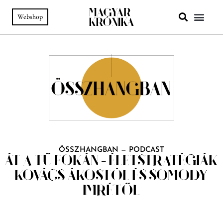
Webshop
A HELY SZ
PODCAST & VIDEÓ
ÖSSZHANGBAN
—
PODCAST
ÁT A TŰ FOKÁN – ÉLETSTRATÉGIÁK
KOVÁCS ÁKOSTÓL ÉS SOMODY
IMRÉTŐL