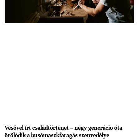
Vésővel írt családtörténet – négy generáció óta
örölődik a busómaszkfaragás szenvedélye