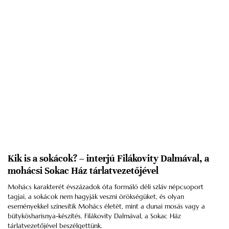
Kik is a sokácok? – interjú Filákovity Dalmával, a
mohácsi Sokac Ház tárlatvezetőjével
Mohács karakterét évszázadok óta formáló déli szláv népcsoport
tagjai, a sokácok nem hagyják veszni örökségüket, és olyan
eseményekkel színesítik Mohács életét, mint a dunai mosás vagy a
bütykösharisnya-készítés. Filákovity Dalmával, a Sokac Ház
tárlatvezetőjével beszélgettünk.