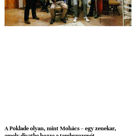
A Poklade olyan, mint Mohács – egy zenekar,
amely divatba hozza a tamburazenét