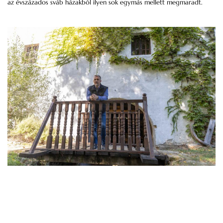
az évszázados sváb házakból ilyen sok egymás mellett megmaradt.