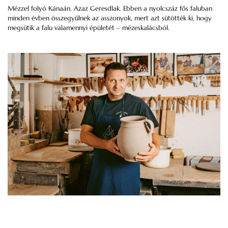
Mézzel folyó Kánaán. Azaz Geresdlak. Ebben a nyolcszáz fős faluban
minden évben összegyűlnek az asszonyok, mert azt sütötték ki, hogy
megsütik a falu valamennyi épületét – mézeskalácsból.