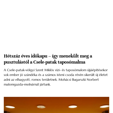
Hétszáz éves időkapu – így menekült meg a
pusztulástól a Csele-patak taposómalma
A Csele-patak-völgyi Szent Miklós vízi- és taposómalom újjáépítésekor
sok ember jó szándéka és a számos isteni csoda révén sikerült új életet
adni az elhagyott, romos területnek. Mohácsi Bugarszki Norbert
malomgazda-molnárnál jártunk.