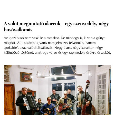
A valót megmutató álarcok – egy szenvedély, négy
busóvallomás
Az igazi busó nem veszi le a maszkot. De mindegy is, ki van a gúnya
mögött. A busójárás ugyanis nem jelmezes felvonulás, hanem
„pokláde”, azaz valódi átváltozás. Négy álarc, négy karakter, négy
különböző történet, amit egy város és egy szenvedély örökre összeköt.