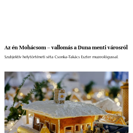
Az én Mohácsom – vallomás a Duna menti városról
Szubjektív helytörténeti séta Csonka-Takács Eszter muzeológussal.