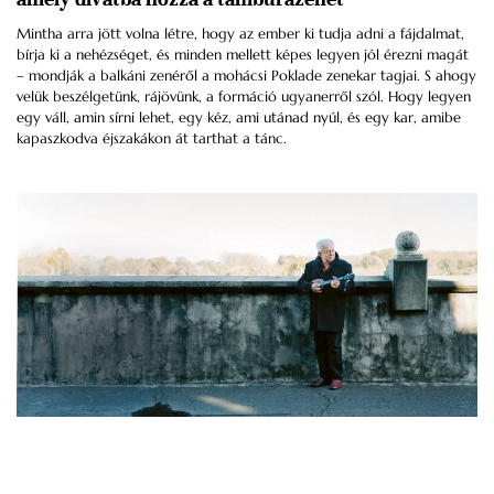
Mintha arra jött volna létre, hogy az ember ki tudja adni a fájdalmat,
bírja ki a nehézséget, és minden mellett képes legyen jól érezni magát
– mondják a balkáni zenéről a mohácsi Poklade zenekar tagjai. S ahogy
velük beszélgetünk, rájövünk, a formáció ugyanerről szól. Hogy legyen
egy váll, amin sírni lehet, egy kéz, ami utánad nyúl, és egy kar, amibe
kapaszkodva éjszakákon át tarthat a tánc.