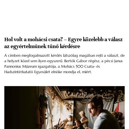
Hol volt a mohácsi csata? – Egyre közelebb a válasz
az egyértelműnek tűnő kérdésre
A címben megfogalmazott kérdés látszólag magában rejti a választ, de
a helyzet közel sem ilyen egyszerű. Bertók Gábor régész, a pécsi Janus
Pannonius Múzeum igazgatója, a Mohács 500 Csata- és
Hadszíntérkutató Egyesület elnöke mondja el, miért.