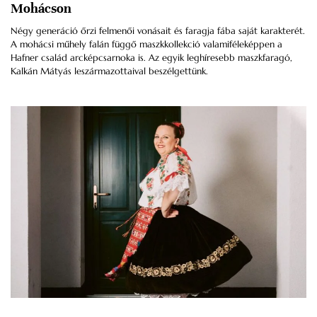
Mohácson
Négy generáció őrzi felmenői vonásait és faragja fába saját karakterét.
A mohácsi műhely falán függő maszkkollekció valamiféleképpen a
Hafner család arcképcsarnoka is. Az egyik leghíresebb maszkfaragó,
Kalkán Mátyás leszármazottaival beszélgettünk.