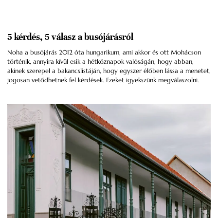
5 kérdés, 5 válasz a busójárásról
Noha a busójárás 2012 óta hungarikum, ami akkor és ott Mohácson
történik, annyira kívül esik a hétköznapok valóságán, hogy abban,
akinek szerepel a bakancslistáján, hogy egyszer élőben lássa a menetet,
jogosan vetődhetnek fel kérdések. Ezeket igyekszünk megválaszolni.