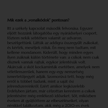
Mik ezek a „vonalkódok” pontosan?
Itt a székely kapcsolat második felvonása. Egyszer
eljött hozzánk látogatóba egy nyárádselyei csoport,
főztem nekik sebtében valamit az udvaron,
beszélgettünk. Látták az addigra összegyűlt zsákokat,
és kérték, meséljek róluk. Én meg nem tudtam, mit
kellene mondanom. Kiderült, hogy minden egyes
ilyen zsáknak külön története van: a csíkok nem csak
dísznek vannak rajtuk, egykor jelentésük volt.
Akárcsak a skót kockaminták esetében, amelyek nem
véletlen­szerűek, hanem egy-egy nemzetség
ismertetőjegyét adják. Szomorúvá tett, hogy még
erről is többet tudunk, mint a saját ősi
jelrendszereinkről. Ezért amikor legköze­lebb
Erdélyben jártam, már célzottan kerestem a csíkok
jelentésére még emlékező időseket. Sőt, miközben
éveken át gyűjtöttem az elbeszéléseiket, olyan
nénikkel találkoztam, akik még a 2010-es évek