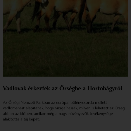
Vadlovak érkeztek az Őrségbe a Hortobágyról
Az Őrségi Nemzeti Parkban az európai bölénycsorda mellett
vadlóménest alapítanak, hogy vizsgálhassák, milyen is lehetett az Őrség
abban az időben, amikor még a nagy növényevők tevékenysége
alakította a táj képét.