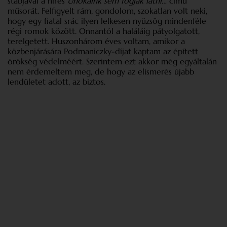
stábjával a híres
Unokáink sem fogják látni…
című
műsorát. Felfigyelt rám, gondolom, szokatlan volt neki,
hogy egy fiatal srác ilyen lelkesen nyüzsög mindenféle
régi romok között. Onnantól a haláláig pátyolgatott,
terelgetett. Huszonhárom éves voltam, amikor a
közbenjárására Podmaniczky-díjat kaptam az épített
örökség védelméért. Szerintem ezt akkor még egyáltalán
nem érdemeltem meg, de hogy az elismerés újabb
lendületet adott, az biztos.