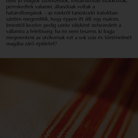
mint jó magyar szomszédok, folyamatosan vitatkoztak,
pereskedtek valamin, állandóak voltak a
határvillongások – az ezekről tanúskodó iratokban
szintén megemlítik, hogy éppen itt állt egy malom.
Innentől kezdve pedig szinte súlyként nehezedett a
vállamra a felelősség: ha én nem teszem, ki fogja
megmenteni az utókornak ezt a sok száz év történelmét
magába záró épületet?