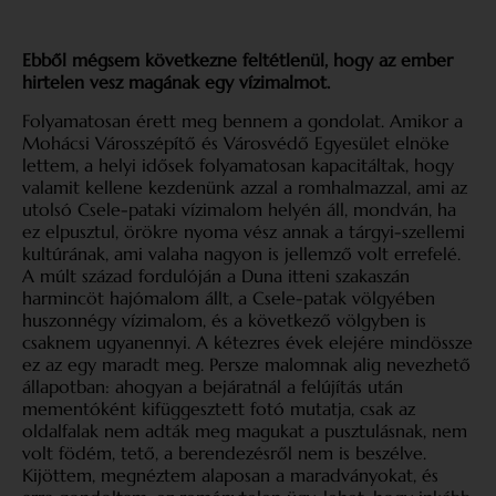
Ebből mégsem következne feltétlenül, hogy az ember
hirtelen vesz magának egy vízimalmot.
Folyamatosan érett meg bennem a gondolat. Amikor a
Mohácsi Városszépítő és Városvédő Egyesület elnöke
lettem, a helyi idősek folyamatosan kapacitáltak, hogy
valamit kellene kezdenünk azzal a romhalmazzal, ami az
utolsó Csele-pataki vízimalom helyén áll, mondván, ha
ez elpusztul, örökre nyoma vész annak a tárgyi-szellemi
kultúrának, ami valaha nagyon is jellemző volt errefelé.
A múlt század fordulóján a Duna itteni szakaszán
harmincöt hajómalom állt, a Csele-patak völgyében
huszonnégy vízimalom, és a következő völgyben is
csaknem ugyanennyi. A kétezres évek elejére mindössze
ez az egy maradt meg. Persze malomnak alig nevezhető
állapotban: ahogyan a bejáratnál a felújítás után
mementóként kifüggesztett fotó mutatja, csak az
oldalfalak nem adták meg magukat a pusztulásnak, nem
volt födém, tető, a berendezésről nem is beszélve.
Kijöttem, megnéztem alaposan a maradványokat, és