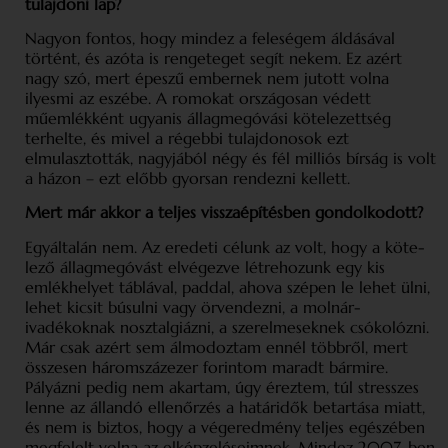
tulajdoni lap?
Nagyon fontos, hogy mindez a feleségem áldásával
történt, és azóta is rengeteget segít nekem. Ez azért
nagy szó, mert épeszű embernek nem jutott volna
ilyesmi az eszébe. A romokat országosan védett
műemlékként ugyanis állagmegóvási kötelezettség
terhelte, és mivel a régebbi tulajdonosok ezt
elmulasztották, nagyjából négy és fél milliós bírság is volt
a házon – ezt előbb gyorsan rendezni kellett.
Mert már akkor a teljes visszaépítésben gondol­kodott?
Egyáltalán nem. Az eredeti célunk az volt, hogy a köte­
lező állagmegóvást elvégezve létrehozunk egy kis
emlékhelyet táblával, paddal, ahova szépen le lehet ülni,
lehet kicsit búsulni vagy örvendezni, a molnár­
ivadékoknak nosztalgiázni, a szerelmeseknek csókolózni.
Már csak azért sem álmodoztam ennél többről, mert
összesen háromszázezer forintom maradt bármire.
Pályázni pedig nem akartam, úgy éreztem, túl stresszes
lenne az állandó ellenőrzés a határidők betartása miatt,
és nem is biztos, hogy a végeredmény teljes egészében
megfelelt volna az elképzeléseimnek. Mindez 2007-ben