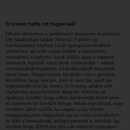
És honnan tudta, ezt hogyan kell?
Először elmentem a szentendrei skanzenbe körülnézni.
Ott találkoztam Sabján Tiborral, ő adott egy
telefonszámot Márton László gyergyószentmiklósi
mesterhez, aki több másik mellett a skanzenbeli
vízimalmot is építette. Szent Miklós ugye a malmok,
molnárok, hajósok, vízen járók védőszentje – nálunk,
ortodoxoknál legalábbis, a katolikusoknál Nepomuki
Szent János. Megkerestem, kérdezte, van-e pénzünk,
mondtam, hogy nincsen, mire ő: nem baj, azért ha
legközelebb erre jár, benéz. És tényleg, amikor jött
Harkányba gyógyfürdőzni, átugrott, felmérte az
épületet, közölte, hogy ehhez hárommillió forint kéne,
és minimum tíz-tizenkét hónap. Abban maradtunk, hogy
rendben, akkor szólok, ha valami csoda folytán
meggazdagszom. Nagyjából egy év múlva jelentkezett,
és hála a Fennvalónak, addigra pénzünk is adódott. Így
történt, hogy 2009 óta újra van működő vízimalom-