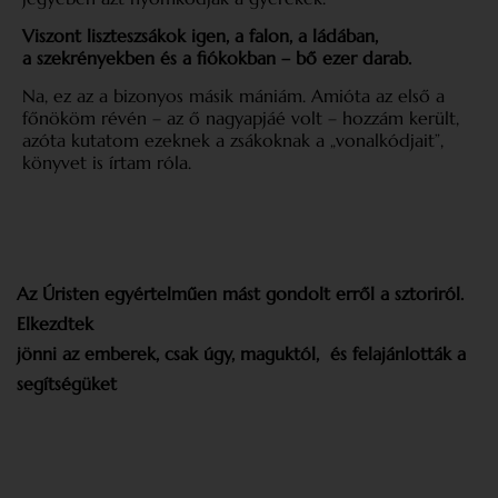
Viszont liszteszsákok igen, a falon, a ládában,
a szekrényekben és a fiókokban – bő ezer darab.
Na, ez az a bizonyos másik mániám. Amióta az első a
főnököm révén – az ő nagyapjáé volt – hozzám került,
azóta kutatom ezeknek a zsákoknak a „vonalkódjait”,
könyvet is írtam róla.
Az Úristen egyértelműen mást
gondolt erről a sztoriról.
Elkezdtek
jönni az emberek, csak úgy, maguktól,
és felajánlották a
segítségüket