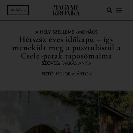
Webshop
A HELY SZELLEME
-
MOHÁCS
Hétszáz éves időkapu – így
menekült meg a pusztulástól a
Csele-patak taposómalma
SZÖVEG:
FARKAS ANITA
FOTÓ:
FICSOR MÁRTON