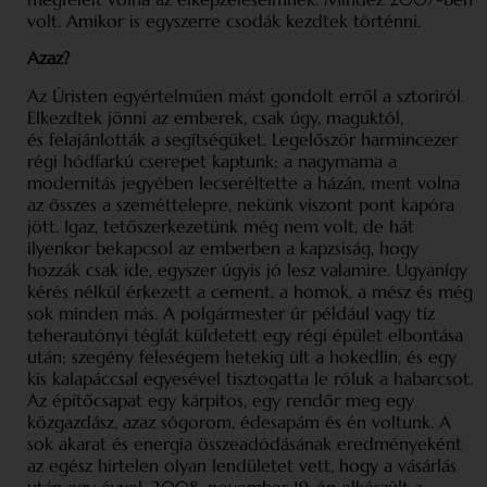
volt. Amikor is egyszerre csodák kezdtek történni.
Azaz?
Az Úristen egyértelműen mást gondolt erről a sztoriról.
Elkezdtek jönni az emberek, csak úgy, maguktól,
és felajánlották a segítségüket. Legelőször harmincezer
régi hódfarkú cserepet kaptunk; a nagymama a
modernitás jegyében lecseréltette a házán, ment volna
az összes a szeméttelepre, nekünk viszont pont kapóra
jött. Igaz, tetőszerkezetünk még nem volt, de hát
ilyenkor bekapcsol az emberben a kapzsiság, hogy
hozzák csak ide, egyszer úgyis jó lesz valamire. Ugyanígy
kérés nélkül érkezett a cement, a homok, a mész és még
sok minden más. A polgármester úr például vagy tíz
teherautónyi téglát küldetett egy régi épület elbontása
után; szegény feleségem hetekig ült a hokedlin, és egy
kis kalapáccsal egyesével tisztogatta le róluk a habarcsot.
Az építőcsapat egy kárpitos, egy rendőr meg egy
közgazdász, azaz sógorom, édesapám és én voltunk. A
sok akarat és energia összeadódásának eredményeként
az egész hirtelen olyan lendületet vett, hogy a vásárlás
után egy évvel, 2008. november 19-én elkészült a