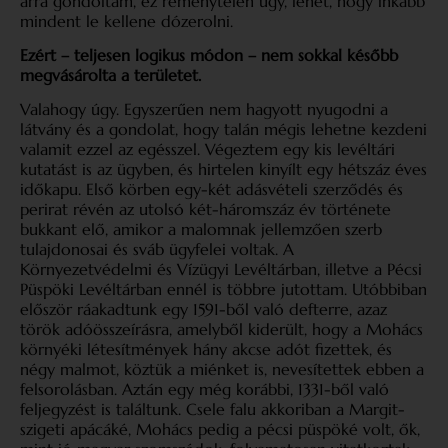
arra gondoltam, ez reménytelen ügy, lehet, hogy inkább
mindent le kellene dózerolni.
Ezért – teljesen logikus módon – nem sokkal később
megvásárolta a területet.
Valahogy úgy.
Egyszerűen nem hagyott nyugodni a
látvány és a gondolat, hogy talán mégis lehetne kezdeni
valamit ezzel az egésszel. Végeztem egy kis levéltári
kutatást is az ügyben, és hirtelen kinyílt egy hétszáz éves
időkapu. Első körben egy-két adásvételi szerződés és
perirat révén az utolsó két-háromszáz év története
bukkant elő, amikor a malomnak jellemzően szerb
tulajdonosai és sváb ügyfelei voltak. A
Környezetvédelmi és Vízügyi Levéltárban, illetve a Pécsi
Püspöki Levéltárban ennél is többre jutottam. Utóbbiban
először ráakadtunk egy 1591-ből való defterre, azaz
török adóösszeírásra, amelyből kiderült, hogy a Mohács
környéki létesítmények hány akcse adót fizettek, és
négy malmot, köztük a miénket is, nevesítettek ebben a
felsorolásban. Aztán egy még korábbi, 1331-ből való
feljegyzést is találtunk. Csele falu akkoriban a Margit-
szigeti apácáké, Mohács pedig a pécsi püspöké volt, ők,