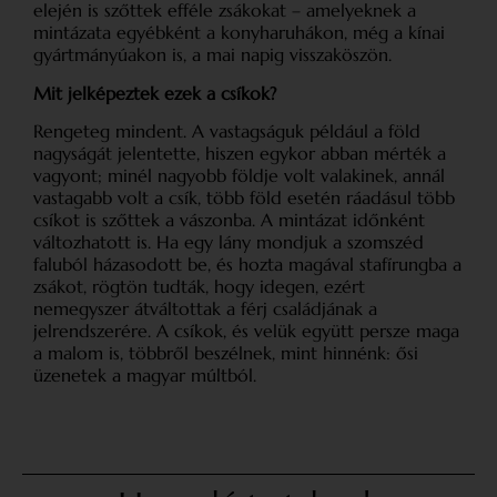
elején is szőttek efféle zsákokat – amelyeknek a
mintázata egyébként a konyharuhákon, még a kínai
gyártmányúa­kon is, a mai napig visszaköszön.
Mit jelképeztek ezek a csíkok?
Rengeteg mindent. A vastagságuk például a föld
nagyságát jelentette, hiszen egykor abban mérték a
vagyont; minél nagyobb földje volt valakinek, annál
vastagabb volt a csík, több föld esetén ráadásul több
csíkot is szőttek a vászonba. A mintázat időnként
változhatott is. Ha egy lány mondjuk a szomszéd
faluból házasodott be, és hozta magával stafírungba a
zsákot, rögtön tudták, hogy idegen, ezért
nemegyszer átváltottak a férj családjának a
jelrendszerére. A csíkok, és velük együtt persze maga
a malom is, többről beszélnek, mint hinnénk: ősi
üzenetek a magyar múltból.