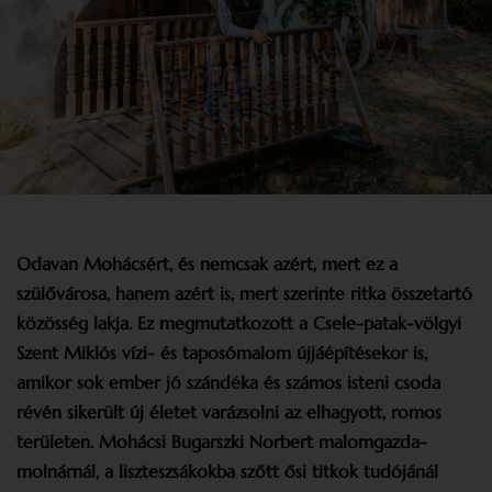
Odavan Mohácsért, és nemcsak azért, mert ez a
szülővárosa, hanem azért is, mert szerinte ritka összetartó
közösség lakja. Ez megmutatkozott a Csele-patak-völgyi
Szent Miklós vízi- és taposómalom újjáépítésekor is,
amikor sok ember jó szándéka és számos isteni csoda
révén sikerült új életet varázsolni az elhagyott, romos
területen. Mohácsi Bugarszki Norbert malomgazda-
molnárnál, a liszteszsákokba szőtt ősi titkok tudójánál