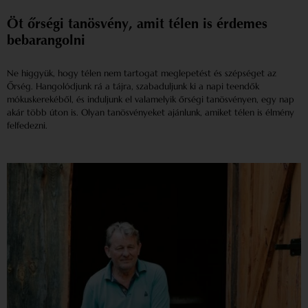
Öt őrségi tanösvény, amit télen is érdemes
bebarangolni
Ne higgyük, hogy télen nem tartogat meglepetést és szépséget az
Őrség. Hangolódjunk rá a tájra, szabaduljunk ki a napi teendők
mókuskerekéből, és induljunk el valamelyik őrségi tanösvényen, egy nap
akár több úton is. Olyan tanösvényeket ajánlunk, amiket télen is élmény
felfedezni.