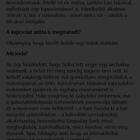
berendezésünk. Mellé öt év múlva, szintén Laci bácsival,
építettünk egy taposómalmot is. Mindkettő alkalmas
őrlésre is, bár a vízimalom – mivel nincs víz – inkább a
látványt szolgálja.
A kapcsolat azóta is megmaradt?
Olyannyira, hogy kinőtt belőle egy másik mániám.
Micsoda?
Az úgy kezdődött, hogy hiába lett végre egy archaikus
malmunk, a belső tér még mindig nagyon üres volt, ki
kellett valahogy tölteni. Azt gondoltam, megpróbálok a
malomiparral, az őrlés fejlődésével, fázisaival kapcsolatos
eszközöket gyűjteni, és egyfajta múzeumként is
funkcionálni. Hála rengeteg jó szándékú embernek, ma
a gabonafeldolgozás történetének esszenciája látható
itt a nyolcezer éves őrlőkőtől – a fiam focizta ki a ház
mögötti szántóföldön – a különféle szerszámokig,
alkatrészekig, berendezési tárgyakig. Ezek mind
megfoghatók, kipróbálhatók, nincs kordon, vitrin meg
ilyesmik. Igaz, táblagép sem, hogy az interaktivitás
jegyében azt nyomkodják a gyerekek.