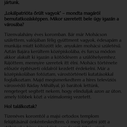
jártunk.
„Lokálpatrióta őrült vagyok” – mondta magáról
bemutatkozásképpen. Mikor szeretett bele úgy igazán a
városába?
Tizenvalahány éves koromban. Bár már Mohácson
születtem, valójában félig gyüttment vagyok, édesapám a
munkája miatt költözött ide, anyukám mohácsi születésű.
Aztán Bajára kerültem középiskolába, és furcsa módon
akkor alakult ki igazán a kötődésem a szülőhelyemhez.
Rájöttem, mennyire szeretek itt élni. Mohács története
először építészeti oldalról kezdett érdekelni. Már a
középiskolában fotóztam, várostörténeti kutatásokkal
foglalkoztam. Majd megismerkedtem a híres televíziós
városvédő Ráday Mihállyal, jó barátok lettünk,
rengeteget segített nekem, hogy elinduljak azon az úton,
amely többek közt a vízimalomig vezetett.
Hol találkoztak?
Tizenéves koromtól a majsi ortodox templom
felújításánál önkénteskedtem, ő meg forgatni jött a