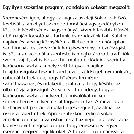
Egy ilyen szokatlan program, gondolom, sokakat megszólít.
Szerencsére igen, ahogy az augusztus eleji Sokac babfőző
fesztivál is, amellyel az eredeti mohácsi agyag­edényben
főtt bab készítésének hagyományát visszük tovább. Húsvét
első napján locsolóbált tartunk, és rendezünk bált Katalin-
napkor és farsang környékén is. Illetve minden hónapban
van táncház, és szervezünk horgászversenyt, disznóvágást
is. Sőt, a sokacoknál a szenteste is meghatározott tradíciók
szerint zajlik, azt is be szoktuk mutatni. Elődeink szerint a
karácsonyi asztal alá helyezett tárgyak mágikus
tulajdonságokra tesznek szert, ezért zöldséget, gyümölcsöt,
gabonát tettek oda, hogy bőséges termésre
számíthassanak, és odakerült szalma is, hogy később az
ólban óvja a jószágot. Az sem volt mindegy, hogy a
karácsonyi asztalra helyezett ennivalókat milyen
sorrendben és milyen céllal fogyasztották. A mézet és a
fokhagymát például a család egészségéért, az almát az
összetartásért ették. Aprószentekkor pedig a sokac
zenekar körbejár a városban, és a ház népét a sibával, azaz
kis vesszővel megcsapkodják, hogy egészséges legyen,
cserébe megvendégelik őket. A horvát önkormányzattal