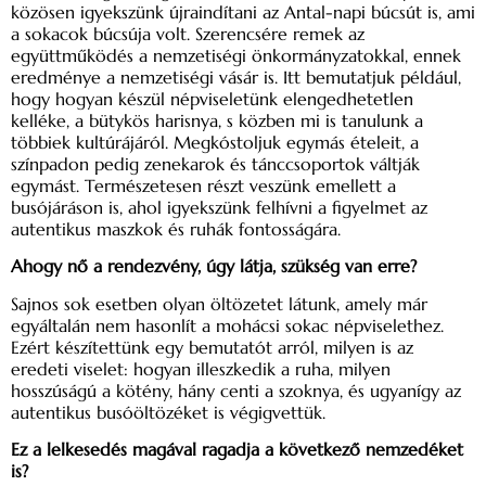
közösen igyekszünk újraindítani az Antal-napi búcsút is, ami
a sokacok búcsúja volt. Szerencsére remek az
együttműködés a nemzetiségi önkormányzatokkal, ennek
eredménye a nemzetiségi vásár is. Itt bemutatjuk például,
hogy hogyan készül népviseletünk elengedhetetlen
kelléke, a bütykös harisnya, s közben mi is tanulunk a
többiek kultúrájáról. Megkóstoljuk egymás ételeit, a
színpadon pedig zenekarok és tánccsoportok váltják
egymást. Természetesen részt veszünk emellett a
busójáráson is, ahol igyekszünk felhívni a figyelmet az
autentikus maszkok és ruhák fontosságára.
Ahogy nő a rendezvény, úgy látja, szükség van erre?
Sajnos sok esetben olyan öltözetet látunk, amely már
egyáltalán nem hasonlít a mohácsi sokac népviselethez.
Ezért készítettünk egy bemutatót arról, milyen is az
eredeti viselet: hogyan illeszkedik a ruha, milyen
hosszúságú a kötény, hány centi a szoknya, és ugyanígy az
autentikus busóöltözéket is végigvettük.
Ez a lelkesedés magával ragadja a következő nemzedéket
is?