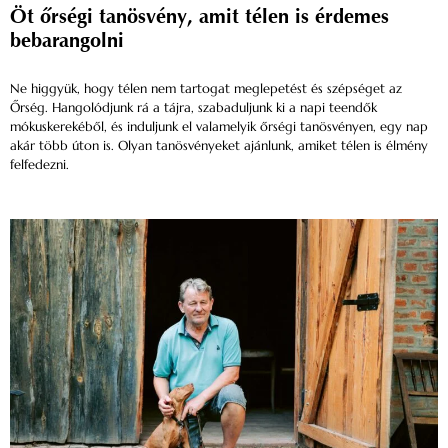
Öt őrségi tanösvény, amit télen is érdemes
bebarangolni
Ne higgyük, hogy télen nem tartogat meglepetést és szépséget az
Őrség. Hangolódjunk rá a tájra, szabaduljunk ki a napi teendők
mókuskerekéből, és induljunk el valamelyik őrségi tanösvényen, egy nap
akár több úton is. Olyan tanösvényeket ajánlunk, amiket télen is élmény
felfedezni.