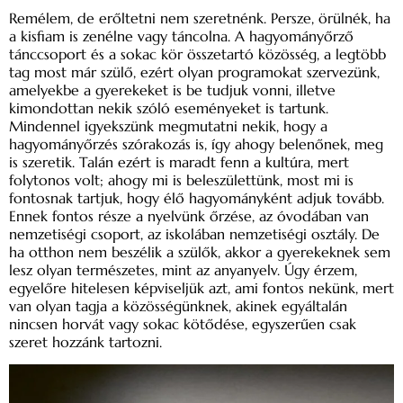
Remélem, de erőltetni nem szeretnénk. Persze, örülnék, ha
a kisfiam is zenélne vagy táncolna. A hagyomány­őrző
tánccsoport és a sokac kör össze­tartó közösség, a legtöbb
tag most már szülő, ezért olyan programokat szervezünk,
amelyekbe a gyerekeket is be tudjuk vonni, illetve
kimondottan nekik szóló eseményeket is tartunk.
Mindennel igyekszünk megmutatni nekik, hogy a
hagyományőrzés szórakozás is, így ahogy belenőnek, meg
is szeretik. Talán ezért is maradt fenn a kultúra, mert
folytonos volt; ahogy mi is beleszülettünk, most mi is
fontosnak tartjuk, hogy élő hagyományként adjuk tovább.
Ennek fontos része a nyelvünk őrzése, az óvodában van
nemzetiségi csoport, az iskolában nemzetiségi osztály. De
ha otthon nem beszélik a szülők, akkor a gyerekeknek sem
lesz olyan természetes, mint az anyanyelv. Úgy érzem,
egyelőre hitelesen képviseljük azt, ami fontos nekünk, mert
van olyan tagja a közösségünknek, akinek egyáltalán
nincsen horvát vagy sokac kötődése, egyszerűen csak
szeret hozzánk tartozni.