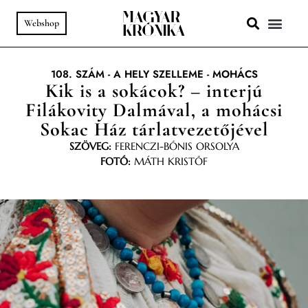
Webshop
A HELY SZ
PODCAST & VIDEÓ
108. SZÁM
-
A HELY SZELLEME
-
MOHÁCS
Kik is a sokácok? – interjú
Filákovity Dalmával, a mohácsi
Sokac Ház tárlatvezetőjével
SZÖVEG:
FERENCZI-BÓNIS ORSOLYA
FOTÓ:
MÁTH KRISTÓF