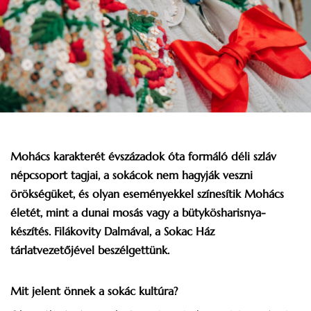
Mohács karakterét évszázadok óta formáló déli szláv
népcsoport tagjai, a sokácok nem hagyják veszni
örökségüket, és olyan eseményekkel színesítik Mohács
életét, mint a dunai mosás vagy a bütykösharisnya-
készítés. Filákovity Dalmával, a Sokac Ház
tárlatvezetőjével beszélgettünk.
Mit jelent önnek a sokác kultúra?