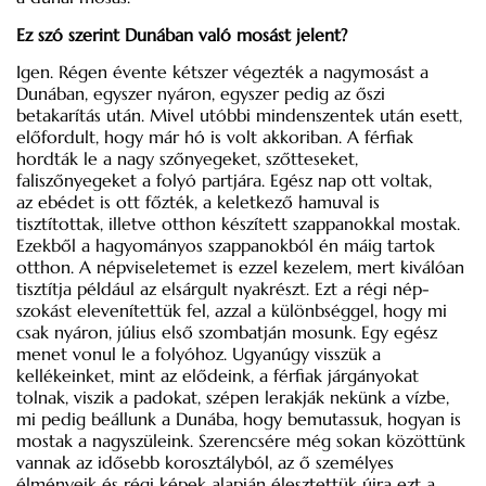
Ez szó szerint Dunában való mosást jelent?
Igen. Régen évente kétszer végezték a nagymosást a
Dunában, egyszer nyáron, egyszer pedig az őszi
betakarítás után. Mivel utóbbi mindenszentek után esett,
előfordult, hogy már hó is volt akkoriban. A férfiak
hordták le a nagy szőnyegeket, szőtteseket,
faliszőnyegeket a folyó partjára. Egész nap ott voltak,
az ebédet is ott főzték, a keletkező hamuval is
tisztítottak, illetve otthon készített szappanokkal mostak.
Ezekből a hagyományos szappanokból én máig tartok
otthon. A népviseletemet is ezzel kezelem, mert kiválóan
tisztítja például az elsárgult nyakrészt. Ezt a régi nép­
szokást elevenítettük fel, azzal a különbséggel, hogy mi
csak nyáron, július első szombatján mosunk. Egy egész
menet vonul le a folyóhoz. Ugyanúgy visszük a
kellékeinket, mint az elődeink, a férfiak járgányokat
tolnak, viszik a padokat, szépen lerakják nekünk a vízbe,
mi pedig beállunk a Dunába, hogy bemutassuk, hogyan is
mostak a nagyszüleink. Szerencsére még sokan közöttünk
vannak az idősebb korosztályból, az ő személyes
élményeik és régi képek alapján élesztettük újra ezt a