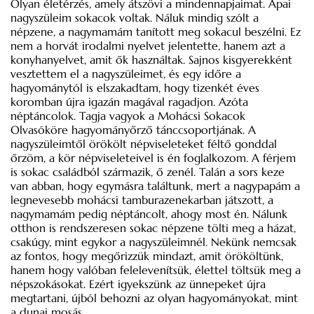
Olyan életérzés, amely átszövi a mindennapjaimat. Apai
nagyszüleim sokacok voltak. Náluk mindig szólt a
népzene, a nagymamám tanított meg sokacul beszélni. Ez
nem a horvát irodalmi nyelvet jelentette, hanem azt a
konyhanyelvet, amit ők használtak. Sajnos kisgyerekként
vesztettem el a nagyszüleimet, és egy időre a
hagyománytól is elszakadtam, hogy tizenkét éves
koromban újra igazán magával ragadjon. Azóta
néptáncolok. Tagja vagyok a Mohácsi Sokacok
Olvasóköre hagyományőrző tánccsoportjának. A
nagyszüleimtől örökölt népviseleteket féltő gonddal
őrzöm, a kör népviseleteivel is én foglalkozom. A férjem
is sokac családból származik, ő zenél. Talán a sors keze
van abban, hogy egymásra találtunk, mert a nagypapám a
legnevesebb mohácsi tamburazenekarban játszott, a
nagymamám pedig néptáncolt, ahogy most én. Nálunk
otthon is rendszeresen sokac népzene tölti meg a házat,
csakúgy, mint egykor a nagyszüleimnél. Nekünk nemcsak
az fontos, hogy megőrizzük mindazt, amit örököltünk,
hanem hogy valóban felelevenítsük, élettel töltsük meg a
népszokásokat. Ezért igyekszünk az ünnepeket újra
megtartani, újból behozni az olyan hagyományokat, mint
a dunai mosás.