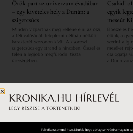
Örök part az univerzum évadában
Családi of
– egy kivételes hely a Dunán: a
egyik legs
szigetcsúcs
meseút Ki
Minden vízpartnak meg kellene élni az őszi,
Elbeszélés 
a téli valóságát, leleplezni délibáb nélküli
élünk, a gye
karakterét szezonon kívül. A kisoroszi
szerint alig
szigetcsúcs egy strand a nincsben. Ősszel és
meséket rejt
télen a legjobb megfürödni tiszta
csalogatja v
ürességében.
a Duna vonz
KRONIKA.HU HÍRLEVÉL
LÉGY RÉSZESE A TÖRTÉNETNEK!
Feliratkozásommal hozzájárulok, hogy a Magyar Krónika magazin az á