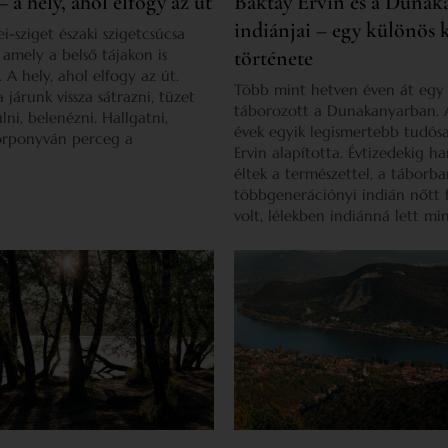
– a hely, ahol elfogy az út
Baktay Ervin és a Dunak
indiánjai – egy különös 
i-sziget északi szigetcsúcsa
, amely a belső tájakon is
története
 A hely, ahol elfogy az út.
Több mint hetven éven át egy 
 járunk vissza sátrazni, tüzet
táborozott a Dunakanyarban. 
lni, belenézni. Hallgatni,
évek egyik legismertebb tudósa
orponyván perceg a
Ervin alapította. Évtizedekig 
éltek a természettel, a táborb
többgenerációnyi indián nőtt fe
volt, lélekben indiánná lett mi