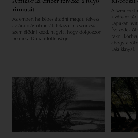
Amikor az ember felveszi a folyó
Kisoroszi 
ritmusát
A Szentendre
kivételes tér
Az ember, ha képes átadni magát, felveszi
kapukat nyit.
az áramlás ritmusát, lelassul, elcsendesül,
Évtizedek óta
szemlélődni kezd, hagyja, hogy dolgozzon
rakni, körbeü
benne a Duna időtlensége.
ahogy a sát
kakukknyál.