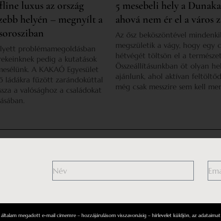
fline luxus az ország
5 mesebeli hely a Dunak
zebb helyén – megnyílt a
ahová nem ér el a város z
sorosziban
Az ősz beköszöntével mindenk
megszületik a vágy, hogy egy 
helyett problémamegoldásban
hétvégét töltsön el a természe
rekeinknek pedig a kutatások
Összeállításunkban öt olyan he
 mesélünk. A KAKAÓ Egyesület
ajánlunk, ahol aktívan feltöltő
ő ládákra fűzött zarándokúttal
még csak messzire sem kell me
issza a valósághoz a családokat
ásában.
Általános Szerződési Fel
Impresszum
Adatkezelési tájékoz
Médiaajánlat
Hozzászólási szabály
ltalam megadott e-mail címemre – hozzájárulásom visszavonásig – hírlevelet küldjön, az adataimat 