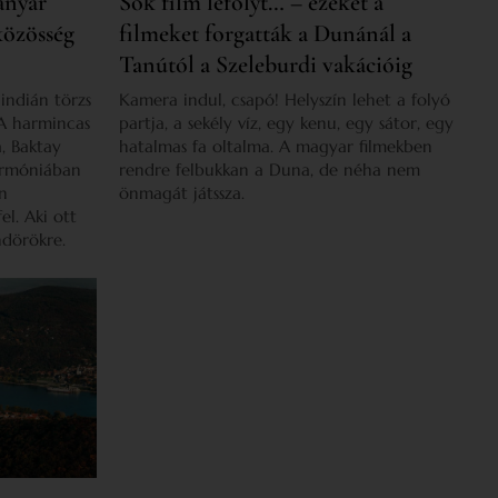
anyar
Sok film lefolyt… – ezeket a
közösség
filmeket forgatták a Dunánál a
Tanútól a Szeleburdi vakációig
indián törzs
Kamera indul, csapó! Helyszín lehet a folyó
A harmincas
partja, a sekély víz, egy kenu, egy sátor, egy
, Baktay
hatalmas fa oltalma. A magyar filmekben
harmóniában
rendre felbukkan a Duna, de néha nem
an
önmagát játssza.
l. Aki ott
ndörökre.