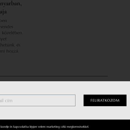
anyarban,
aja
iben
csendes
t közelében.
lyet
dhetünk, és
nni hozzá.
tételek
Facebook
FELIRATKOZOM
tató
Instagram
zat
YouTube
kezelje és kapcsolatba lépjen velem marketing célú megkeresésekkel.