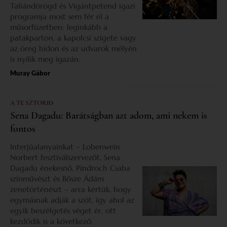
Taliándörögd és Vigántpetend igazi
programja most sem fér el a
műsorfüzetben: leginkább a
patakparton, a kapolcsi szigete vagy
az öreg hídon és az udvarok mélyén
is nyílik meg igazán.
Muray Gábor
A TE SZTORID
Sena Dagadu: Barátságban azt adom, ami nekem is
fontos
Interjúalanyainkat – Lobenwein
Norbert fesztiválszervezőt, Sena
Dagadu énekesnő, Pindroch Csaba
színművészt és Bősze Ádám
zenetörténészt – arra kértük, hogy
egymásnak adják a szót, így ahol az
egyik beszélgetés véget ér, ott
kezdődik is a következő.