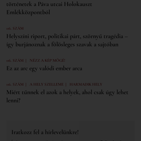
történetek a Páva utcai Holokauszt
Emlékközpontból
116. SZÁM
Helyszíni riport, politikai párt, szörnyű tragédia –
így burjánoznak a fölösleges szavak a sajtóban
|
116. SZÁM
NÉZZ A KÉP MÖGÉ!
Ez az arc egy valódi ember arca
|
|
116. SZÁM
A HELY SZELLEME
HARMADIK HELY
Miért tűnnek el azok a helyek, ahol csak úgy lehet
lenni?
Iratkozz fel a hírlevelünkre!