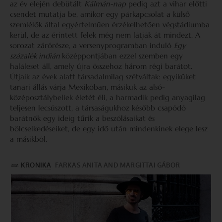
az év elején debütált
Kálmán-nap
pedig azt a vihar előtti
csendet mutatja be, amikor egy párkapcsolat a külső
szemlélők által egyértelműen érzékelhetően végstádiumba
kerül, de az érintett felek még nem látják át mindezt. A
sorozat zárórésze, a versenyprogramban induló
Egy
százalék indián
középpontjában ezzel szemben egy
haláleset áll, amely újra összehoz három régi barátot.
Útjaik az évek alatt társadalmilag szétváltak: egyiküket
tanári állás várja Mexikóban, másikuk az alsó-
középosztálybeliek életét éli, a harmadik pedig anyagilag
teljesen lecsúszott, a társaságukhoz később csapódó
barátnők egy ideig tűrik a beszólásaikat és
bölcselkedéseiket, de egy idő után mindenkinek elege lesz
a másikból.