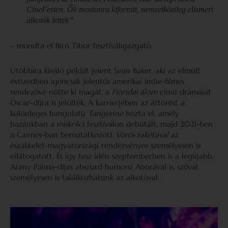
CineFesten. Ők mostanra kiforrott, nemzetközileg elismert
alkotók lettek”
– mondta el Bíró Tibor fesztiváligazgató.
Utóbbira kiváló példát jelent Sean Baker, aki az elmúlt
évtizedben igencsak jelentős amerikai indie-filmes
rendezővé nőtte ki magát, a
Floridai álom
című drámáját
Oscar-díjra is jelölték. A karrierjében az áttörést a
különleges hangulatú
Tangerine
hozta el, amely
hazánkban a miskolci fesztiválon debütált, majd 2021-ben
a Cannes-ban bemutatkozott
Vörös rakétával
az
északkelet-magyarországi rendezvényre személyesen is
ellátogatott. És így tesz idén szeptemberben is a legújabb,
Arany Pálma-díjas abszurd humorú Anorával is, szóval
személyesen is találkozhatunk az alkotóval.