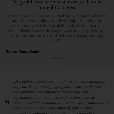
Nagy dobásra készül a 20 éves jubileumát
ünneplő Cinefest
Ismét Miskolcra látogat az egyik legizgalmasabb kortárs
amerikai szerzői filmes rendező, Hajdu Szabolcs egy
csaknem egy évtizedes projektet zár le, de a magyar
Oscar-díjjal büszkélkedő Szegény párákat jegyző Yorgos
Lanthimos új drámája is itt debütál a hazai közönség
előtt.
Szöveg:
Német Dániel
2024.07.24.
„A CineFest az évek során hatalmas utat tett meg ahhoz,
hogy ma Magyarország legnagyobb, nemzetközi kortárs
nagyjátékfilmeket bemutató filmfesztiválja legyen.
Ugyanakkor a jubileum nem csak az előre-, hanem
visszatekintésre is alkalmat ad. A versenyprogramban ezért
helyet kaptak olyan alkotók munkái, akik korábbi
filmjeikkel az elmúlt két évtizedben már szerepeltek a