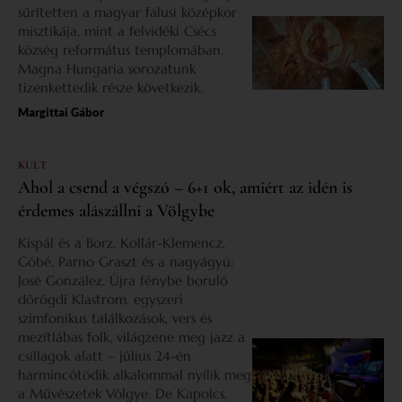
sűrítetten a magyar falusi középkor
misztikája, mint a felvidéki Csécs
község református templomában.
Magna Hungaria sorozatunk
tizenkettedik része következik.
Margittai Gábor
KULT
Ahol a csend a végszó – 6+1 ok, amiért az idén is
érdemes alászállni a Völgybe
Kispál és a Borz, Kollár-Klemencz,
Góbé, Parno Graszt és a nagyágyú:
José González. Újra fénybe boruló
dörögdi Klastrom, egyszeri
szimfonikus találkozások, vers és
mezítlábas folk, világzene meg jazz a
csillagok alatt – július 24-én
harmincötödik alkalommal nyílik meg
a Művészetek Völgye. De Kapolcs,