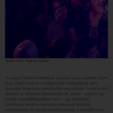
Anora (Fotó: Augusta Quirk)
A magyar filmek kedvelőinek azonban még nagyobb öröm,
hogy Hajdu Szabolcs párkapcsolati trilógiájának záró
epizódját Miskolcon tekinthetjük meg először. A széria első
darabja, az
Ernelláék Farkaséknál
volt, amely – miként egy
korábbi
összeállításunkban
írtuk – egy helyszínre
szorítkozva beszél a házastársi viszonyok látszólag
mindennapos, de sorsdöntő pillanatairól, a második etap,