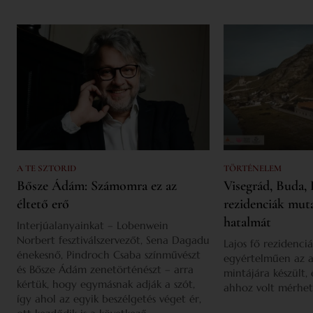
A TE SZTORID
TÖRTÉNELEM
Bősze Ádám: Számomra ez az
Visegrád, Buda, 
éltető erő
rezidenciák mut
hatalmát
Interjúalanyainkat – Lobenwein
Norbert fesztiválszervezőt, Sena Dagadu
Lajos fő rezidenciá
énekesnő, Pindroch Csaba színművészt
egyértelműen az a
és Bősze Ádám zenetörténészt – arra
mintájára készült,
kértük, hogy egymásnak adják a szót,
ahhoz volt mérhet
így ahol az egyik beszélgetés véget ér,