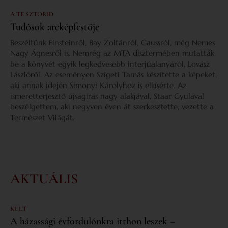
A TE SZTORID
Tudósok arcképfestője
Beszéltünk Einsteinről, Bay Zoltánról, Gaussról, még Nemes
Nagy Ágnesről is. Nemrég az MTA dísztermében mutatták
be a könyvét egyik legkedvesebb interjúalanyáról, Lovász
Lászlóról. Az eseményen Szigeti Tamás készítette a képeket,
aki annak idején Simonyi Károlyhoz is elkísérte. Az
ismeretterjesztő újságírás nagy alakjával, Staar Gyulával
beszélgettem, aki negyven éven át szerkesztette, vezette a
Természet Világát.
AKTUÁLIS
KULT
A házassági évfordulónkra itthon leszek –