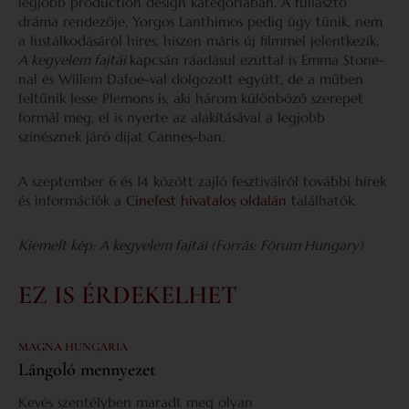
legjobb production design kategóriában. A fullasztó
dráma rendezője, Yorgos Lanthimos pedig úgy tűnik, nem
a lustálkodásáról híres, hiszen máris új filmmel jelentkezik,
A kegyelem fajtái
kapcsán ráadásul ezúttal is Emma Stone-
nal és Willem Dafoe-val dolgozott együtt, de a műben
feltűnik Jesse Plemons is, aki három különböző szerepet
formál meg, el is nyerte az alakításával a legjobb
színésznek járó díjat Cannes-ban.
A szeptember 6 és 14 között zajló fesztiválról további hírek
és információk a
Cinefest hivatalos oldalán
találhatók.
Kiemelt kép: A kegyelem fajtái (Forrás: Fórum Hungary)
EZ IS ÉRDEKELHET
MAGNA HUNGARIA
Lángoló mennyezet
Kevés szentélyben maradt meg olyan