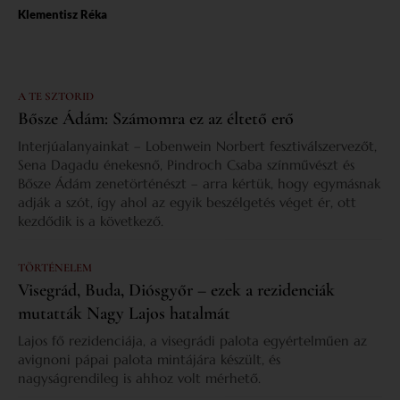
Klementisz Réka
A TE SZTORID
Bősze Ádám: Számomra ez az éltető erő
Interjúalanyainkat – Lobenwein Norbert fesztiválszervezőt,
Sena Dagadu énekesnő, Pindroch Csaba színművészt és
Bősze Ádám zenetörténészt – arra kértük, hogy egymásnak
adják a szót, így ahol az egyik beszélgetés véget ér, ott
kezdődik is a következő.
TÖRTÉNELEM
Visegrád, Buda, Diósgyőr – ezek a rezidenciák
mutatták Nagy Lajos hatalmát
Lajos fő rezidenciája, a visegrádi palota egyértelműen az
avignoni pápai palota mintájára készült, és
nagyságrendileg is ahhoz volt mérhető.