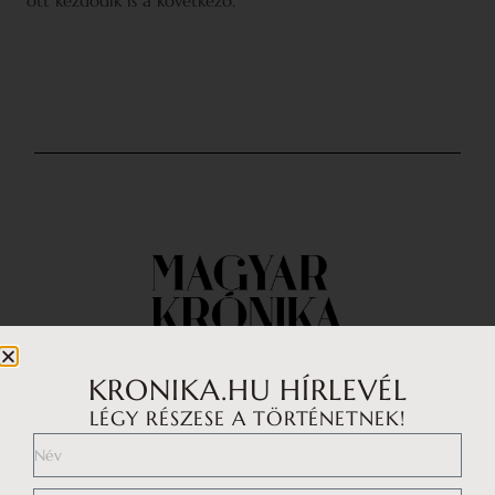
ott kezdődik is a következő.
KRONIKA.HU HÍRLEVÉL
LÉGY RÉSZESE A TÖRTÉNETNEK!
Impresszum
Médiaajánlat