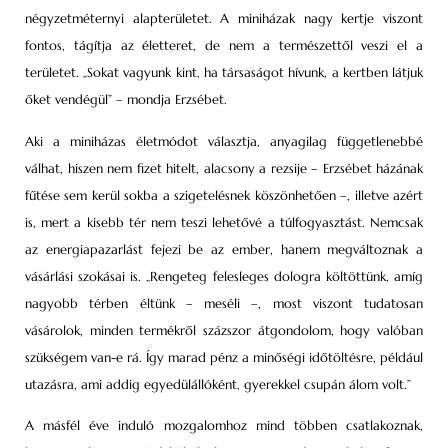
négyzetméternyi alapterületet. A miniházak nagy kertje viszont
fontos, tágítja az életteret, de nem a természettől veszi el a
területet. „Sokat vagyunk kint, ha társaságot hívunk, a kertben látjuk
őket vendégül” – mondja Erzsébet.
Aki a miniházas életmódot választja, anyagilag függetlenebbé
válhat, hiszen nem fizet hitelt, alacsony a rezsije – Erzsébet házának
fűtése sem kerül sokba a szigetelésnek köszönhetően –, illetve azért
is, mert a kisebb tér nem teszi lehetővé a túlfogyasztást. Nemcsak
az energiapazarlást fejezi be az ember, hanem megváltoznak a
vásárlási szokásai is. „Rengeteg felesleges dologra költöttünk, amíg
nagyobb térben éltünk – meséli –, most viszont tudatosan
vásárolok, minden termékről százszor átgondolom, hogy valóban
szükségem van-e rá. Így marad pénz a minőségi időtöltésre, például
utazásra, ami addig egyedülállóként, gyerekkel csupán álom volt.”
A másfél éve induló mozgalomhoz mind többen csatlakoznak,