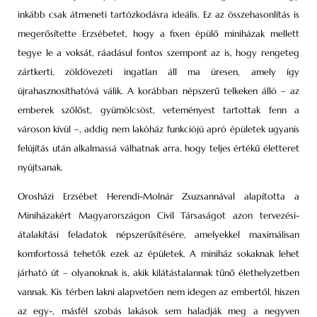
inkább csak átmeneti tartózkodásra ideális. Ez az összehasonlítás is
megerősítette Erzsébetet, hogy a fixen épülő miniházak mellett
tegye le a voksát, ráadásul fontos szempont az is, hogy rengeteg
zártkerti, zöldövezeti ingatlan áll ma üresen, amely így
újrahasznosíthatóvá válik. A korábban népszerű telkeken álló – az
emberek szőlőst, gyümölcsöst, veteményest tartottak fenn a
városon kívül –, addig nem lakóház funkciójú apró épületek ugyanis
felújítás után alkalmassá válhatnak arra, hogy teljes értékű életteret
nyújtsanak.
Orosházi Erzsébet Herendi-Molnár Zsuzsannával alapította a
Miniházakért Magyarországon Civil Társaságot azon tervezési-
átalakítási feladatok népszerűsítésére, amelyekkel maximálisan
komfortossá tehetők ezek az épületek. A miniház sokaknak lehet
járható út – olyanoknak is, akik kilátástalannak tűnő élethelyzetben
vannak. Kis térben lakni alapvetően nem idegen az embertől, hiszen
az egy-, másfél szobás lakások sem haladják meg a negyven