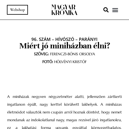
Webshop
A HELY SZ
PODCAST & VIDEÓ
96. SZÁM
–
HÍVÓSZÓ
–
PARÁNYI
Miért jó miniházban élni?
SZÖVEG:
FERENCZI-BÓNIS ORSOLYA
FOTÓ:
HÖLVÉNYI KRISTÓF
A miniházak negyven négyzetméter alatti, jellemzően zártkerti
ingatlanon épült, nagy kerttel körülvett lakhelyek. A miniházas
életmódot választók nem csupán arról hoznak döntést, hogy nemet
mondanak az indokolatlanul nagy, magas rezsivel járó ingatlanokra,
ez a lakhatási forma ugyanis egyúttal környezettudatos,