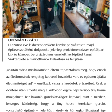
OROSHÁZI ERZSÉBET
Huszonöt éve lakberendezőként kezdte pályafutását, majd
építésvezetőként dolgozott, jelenleg projektmenedzser építőipari
kis- és közepes beruházásokon, emellett kertépítést tanul.
Szakterülete a miniotthonok kialakítása és felújítása
„Miután már a miniházamban éltem, tapasztaltam meg, hogy ennek
az életformának rengeteg kedvező hozadéka van, és egészen újfajta
életminőséget ad” – emlékszik vissza a kezdetekre Erzsébet. Csak a
döntése után ismerte meg a külföldön egyre népszerűbb tiny house
mozgalmat. Bár hasonló gondolatvilágot képvisel, mint a miniház,
lényeges különbség, hogy a tiny house kerekeken guruló,
vontatható építmény, jelentős méret- és tömegkorlátozással, így