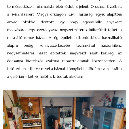
természetközeli, minimalista életmódot is jelent. Orosházi Erzsébet,
a Miniházakért Magyarországon Civil Társaság egyik alapítója
anyagi okokból döntött úgy, hogy egyedülálló anyaként
megvásárol egy ezeregyszáz négyzetméteres külterületi telket a
rajta álló romos házzal. A régi épületet elbontották, a használható
alapra pedig könnyűszerkezetes technikával huszonkilenc
négyzetméteres házat építettek, nagyrészt saját kezűleg, az
édesanya kivitelezői szakmai tapasztalatának köszönhetően. A
tetőtérben – illetve mivel a háznak könnyített fafödéme van, inkább
a galérián – két kis hálót is ki tudtak alakítani.