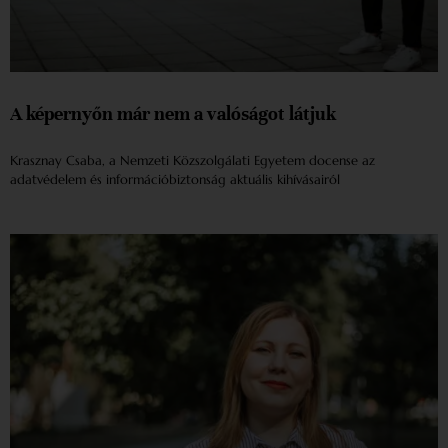
A képernyőn már nem a valóságot látjuk
Krasznay Csaba, a Nemzeti Közszolgálati Egyetem docense az
adatvédelem és információbiztonság aktuális kihívásairól