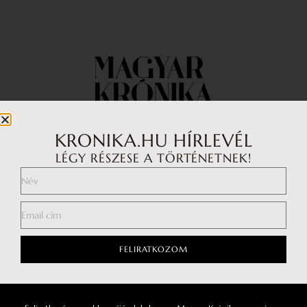
KRONIKA.HU HÍRLEVÉL
LÉGY RÉSZESE A TÖRTÉNETNEK!
Impresszum
Médiaajánlat
Általános Szerződési Feltételek
Adatkezelési tájékoztató
FELIRATKOZOM
Hozzászólási szabályzat