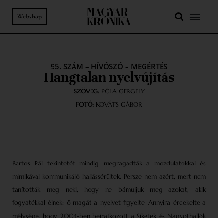
Webshop
95. SZÁM
–
HÍVÓSZÓ
–
MEGÉRTÉS
Hangtalan nyelvújítás
SZÖVEG:
PÓLA GERGELY
FOTÓ:
KOVÁTS GÁBOR
Bartos Pál tekintetét mindig megragadták a mozdulatokkal és
mimikával kommunikáló hallássérültek. Persze nem azért, mert nem
tanították meg neki, hogy ne bámuljuk meg azokat, akik
fogyatékkal élnek: ő magát a nyelvet figyelte. Annyira érdekelte a
mélysége, hogy 2004-ben beiratkozott a Siketek és Nagyothallók