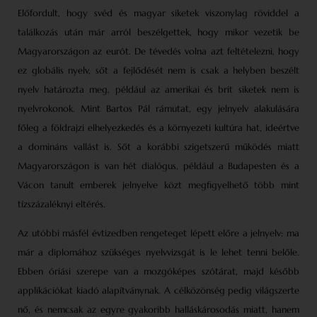
Előfordult, hogy svéd és magyar siketek viszonylag röviddel a
találkozás után már arról beszélgettek, hogy mikor vezetik be
Magyarországon az eurót. De tévedés volna azt feltételezni, hogy
ez globális nyelv, sőt a fejlődését nem is csak a helyben beszélt
nyelv határozta meg, például az amerikai és brit siketek nem is
nyelvrokonok. Mint Bartos Pál rámutat, egy jelnyelv alakulására
főleg a földrajzi elhelyezkedés és a környezeti kultúra hat, ideértve
a domináns vallást is. Sőt a korábbi szigetszerű működés miatt
Magyarországon is van hét dialógus, például a Budapesten és a
Vácon tanult emberek jelnyelve közt megfigyelhető több mint
tízszázaléknyi eltérés.
Az utóbbi másfél évtizedben rengeteget lépett előre a jelnyelv: ma
már a diplomához szükséges nyelvvizsgát is le lehet tenni belőle.
Ebben óriási szerepe van a mozgóképes szótárat, majd később
applikációkat kiadó alapítványnak. A célközönség pedig világszerte
nő, és nemcsak az egyre gyakoribb halláskárosodás miatt, hanem