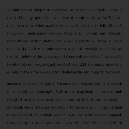
A tanfolyamot kifejezetten élvezte, az viszont lehangolta, hogy a
gyakorlást egy spirálfüzet volt hivatott segíteni. Ha a YouTube-ot
még nem is, a videókazettát és a dvd-t azért már feltalálták. A
magyarok mentségére szóljon, hogy más nyelven sem létezett
mozgóképes szótár. Bartos Pál ekkor döntötte el, hogy ő majd
megalkotja. Bevitte a tanfolyamra a videókameráját, megkérte az
oktatót, jelelje el, hogy „ez az oldal nemsokára elkészül”. Az analóg
felvételből némi segítséggel készített egy 224 kilobájtos videófájlt,
és feltöltötte a frissen regisztrált hallatlan.hu cím mögötti tárhelyre.
Innentől nem volt megállás, folyamatosan rögzítették és töltötték
fel a szótár videóanyagát. Elsősorban maguknak. „Nem csaptunk
felhajtást, mégis híre ment, sok dicséretet és biztatást kaptunk” –
emlékszik vissza. Hasznos segítség a tolmácsoknak is, hogy például
tárgyalás előtt fel tudnak készülni. Ma már a hőskorszak bájának
tűnik, hogy a régi kamerával készített felvételt netkávézóból