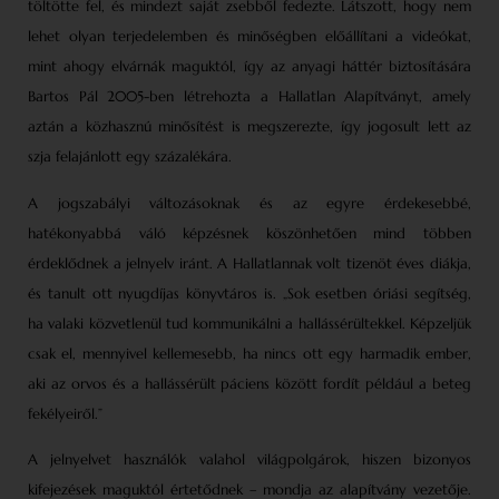
töltötte fel, és mindezt saját zsebből fedezte. Látszott, hogy nem
lehet olyan terjedelemben és minőségben előállítani a videókat,
mint ahogy elvárnák maguktól, így az anyagi háttér biztosítására
Bartos Pál 2005-ben létrehozta a Hallatlan Alapítványt, amely
aztán a közhasznú minősítést is megszerezte, így jogosult lett az
szja felajánlott egy százalékára.
A jogszabályi változásoknak és az egyre érdekesebbé,
hatékonyabbá váló képzésnek köszönhetően mind többen
érdeklődnek a jelnyelv iránt. A Hallatlannak volt tizenöt éves diákja,
és tanult ott nyugdíjas könyvtáros is. „Sok esetben óriási segítség,
ha valaki közvetlenül tud kommunikálni a hallássérültekkel. Képzeljük
csak el, mennyivel kellemesebb, ha nincs ott egy harmadik ember,
aki az orvos és a hallássérült páciens között fordít például a beteg
fekélyeiről.”
A jelnyelvet használók valahol világpolgárok, hiszen bizonyos
kifejezések maguktól értetődnek – mondja az alapítvány vezetője.