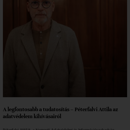
A legfontosabb a tudatosítás – Péterfalvi Attila az
adatvédelem kihívásairól
Péterfalvi Attilát, a Nemzeti Adatvédelmi és Információszabadság