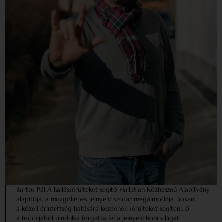
Bartos Pál A hallássérülteket segítő Hallatlan Közhasznú Alapítvány
alapítója, a mozgóképes jelnyelvi szótár megálmodója. Sokan
a közeli érintettség hatására kezdenek sérülteket segíteni, ő
a hobbijából kiindulva forgatta fel a jelnyelv honi világát