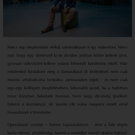
Nincs nap megfordulás nélkül, szimbolikusan is így működöm. Nincs
nap, hogy egy döntésről ki ne derülne, jobban körbe kellene járni,
gyorsan változtatni kellene valami felmerült körülmény miatt. Már
mindenhol fordultam meg a damaszkuszi út kivételével: nem csak
mezőn, sétálóutcába torkollva, záróvonalon (éjjel) – és nem csak
egy-egy kollégám megítélésében. Súlyosabb gond, ha a tudottan
rossz irányban haladunk hosszan. Nem nagy dicsőség ipszilont
tekerni a kormányra, de igazán ciki volna magasra emelt orral
tovasuhanni a tévedésbe.
Operaházat vezetni – tízéves tapasztalatom – nem a falu végén
kurta rükverc problémája, hanem a semmibe vezető utakon hajtásé.