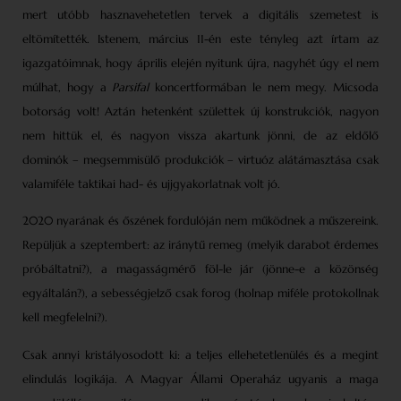
mert utóbb hasznavehetetlen tervek a digitális szemetest is
eltömítették. Istenem, március 11-én este tényleg azt írtam az
igazgatóimnak, hogy április elején nyitunk újra, nagyhét úgy el nem
múlhat, hogy a
Parsifal
koncertformában le nem megy. Micsoda
botorság volt! Aztán hetenként születtek új konstrukciók, nagyon
nem hittük el, és nagyon vissza akartunk jönni, de az eldőlő
dominók – megsemmisülő produkciók – virtuóz alátámasztása csak
valamiféle taktikai had- és ujjgyakorlatnak volt jó.
2020 nyarának és őszének fordulóján nem működnek a műszereink.
Repüljük a szeptembert: az iránytű remeg (melyik darabot érdemes
próbáltatni?), a magasságmérő föl-le jár (jönne-e a közönség
egyáltalán?), a sebességjelző csak forog (holnap miféle protokollnak
kell megfelelni?).
Csak annyi kristályosodott ki: a teljes ellehetetlenülés és a megint
elindulás logikája. A Magyar Állami Operaház ugyanis a maga