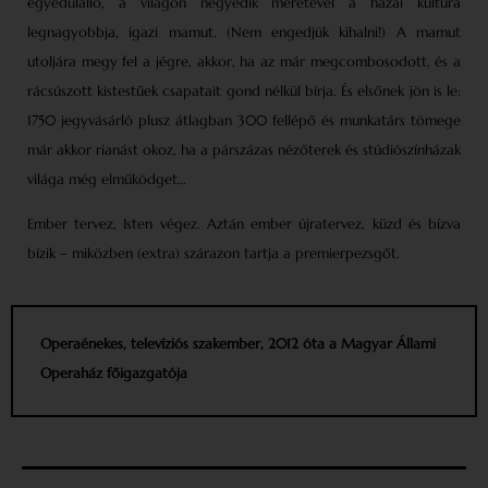
egyedülálló, a világon negyedik méretével a hazai kultúra
legnagyobbja, igazi mamut. (Nem engedjük kihalni!) A mamut
utoljára megy fel a jégre, akkor, ha az már megcombosodott, és a
rácsúszott kistestűek csapatait gond nélkül bírja. És elsőnek jön is le:
1750 jegyvásárló plusz átlagban 300 fellépő és munkatárs tömege
már akkor rianást okoz, ha a párszázas nézőterek és stúdiószínházak
világa még elműködget…
Ember tervez, Isten végez. Aztán ember újratervez, küzd és bízva
bízik – miközben (extra) szárazon tartja a premierpezsgőt.
Operaénekes, televíziós szakember, 2012 óta a Magyar Állami
Operaház főigazgatója