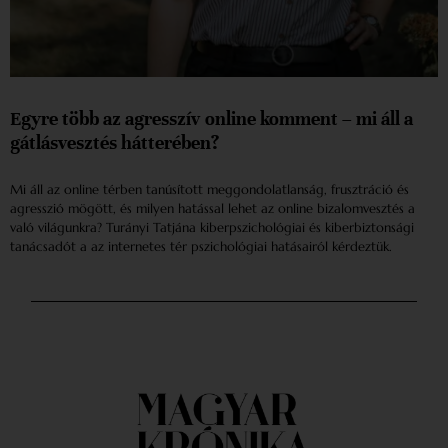
Egyre több az agresszív online komment – mi áll a
gátlásvesztés hátterében?
Mi áll az online térben tanúsított meggondolatlanság, frusztráció és
agresszió mögött, és milyen hatással lehet az online bizalomvesztés a
való világunkra? Turányi Tatjána kiberpszichológiai és kiberbiztonsági
tanácsadót a az internetes tér pszichológiai hatásairól kérdeztük.