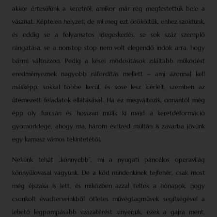
akkor értesülünk a keretről, amikor már rég megfestettük bele a
vásznat. Képtelen helyzet, de mi meg ezt örököltük, ehhez szoktunk,
és eddig se a folyamatos idegeskedés, se sok száz szereplő
rángatása, se a nonstop stop nem volt elegendő indok arra, hogy
bármi változzon. Pedig a kései módosítások ziláltabb működést
eredményeznek nagyobb ráfordítás mellett – ami azonnal kell
másképp, sokkal többe kerül, és sose lesz kiérlelt, szemben az
ütemezett feladatok ellátásával. Ha ez megváltozik, onnantól még
épp oly furcsán és hosszan múlik ki majd a keretdeformáció
gyomoridege, ahogy ma, három évtized múltán is zavarba jövünk
egy kamasz vámos tekintetétől.
Nekünk tehát „könnyebb”, mi a nyugati páncélos operavilág
könnyűlovasai vagyunk. De a köd mindenkinek tejfehér, csak most
még éjszaka is lett, és miközben azzal teltek a hónapok, hogy
csonkolt évadterveinkből ötletes művégtagművek segítségével a
lehető legpompásabb visszatérést kinyerjük, ezek a gajra ment,