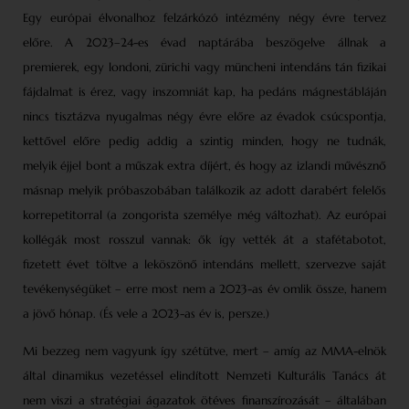
Egy európai élvonalhoz felzárkózó intézmény négy évre tervez
előre. A 2023–24-es évad naptárába beszögelve állnak a
premierek, egy londoni, zürichi vagy müncheni intendáns tán fizikai
fájdalmat is érez, vagy inszomniát kap, ha pedáns mágnestábláján
nincs tisztázva nyugalmas négy évre előre az évadok csúcspontja,
kettővel előre pedig addig a szintig minden, hogy ne tudnák,
melyik éjjel bont a műszak extra díjért, és hogy az izlandi művésznő
másnap melyik próbaszobában találkozik az adott darabért felelős
korrepetitorral (a zongorista személye még változhat). Az európai
kollégák most rosszul vannak: ők így vették át a stafétabotot,
fizetett évet töltve a leköszönő intendáns mellett, szervezve saját
tevékenységüket – erre most nem a 2023-as év omlik össze, hanem
a jövő hónap. (És vele a 2023-as év is, persze.)
Mi bezzeg nem vagyunk így szétütve, mert – amíg az MMA-elnök
által dinamikus vezetéssel elindított Nemzeti Kulturális Tanács át
nem viszi a stratégiai ágazatok ötéves finanszírozását – általában