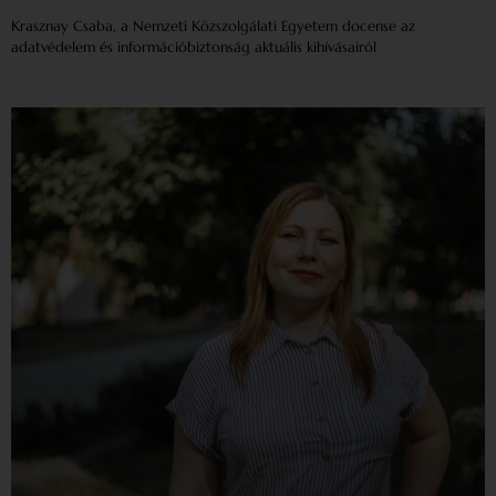
Krasznay Csaba, a Nemzeti Közszolgálati Egyetem docense az
adatvédelem és információbiztonság aktuális kihívásairól